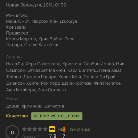
Новая Зеландия, 2014, 01:30
Режиссер:
Майк Смит, Мюррэй Кин, Джошуа
Фриззелл
Продюсер:
Келли Мартин, Крис Бэйли, Тара
Ландри, Сэлли Кэмпбелл
Актеры:
Нилл Ри, Ферн Сазерленд, Кристина Сербан Ионда, Ник
Сэмпсон, Элизабет МакРей, Карл Виллетц, Пена Хема
Тейлор, Джаред Равири, Колин Мой, Трэйси Ли Грэй,
Джейсон Хойте, Рой Уорд, Шэйн Кортезе, Фил Пелетон,
Аша Мэйбери, Zara Cormack
Жанр:
драма, криминал, детектив
Качество:
WEBRIP, WEB-DL, BDRIP
0
7.9
7
1
Голосов: