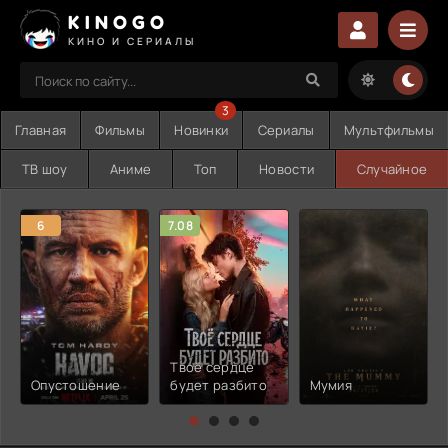
KINOGO
КИНО И СЕРИАЛЫ
3
Главная
Фильмы
Новинки
Сериалы
Мультфильмы
ТВ шоу
Аниме
Топ
Новости
Случайное
6
7.08
Твоё сердце
Опустошение
будет разбито
Мумия