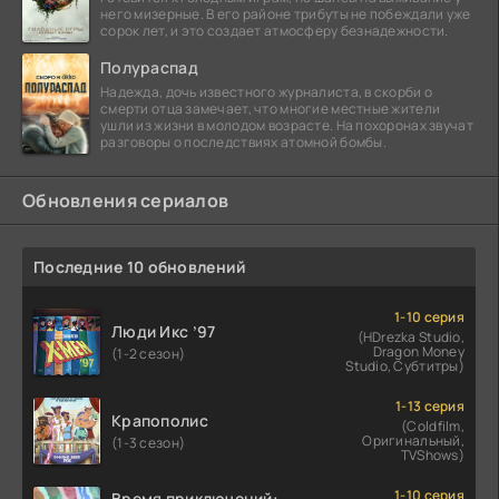
него мизерные. В его районе трибуты не побеждали уже
сорок лет, и это создает атмосферу безнадежности.
Полураспад
Надежда, дочь известного журналиста, в скорби о
смерти отца замечает, что многие местные жители
ушли из жизни в молодом возрасте. На похоронах звучат
разговоры о последствиях атомной бомбы.
Обновления сериалов
Последние 10 обновлений
1-10 серия
Люди Икс ’97
(HDrezka Studio,
Dragon Money
(1-2 сезон)
Studio, Субтитры)
1-13 серия
Крапополис
(Coldfilm,
Оригинальный,
(1-3 сезон)
TVShows)
1-10 серия
Время приключений: