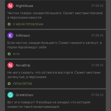
N
NightMuse
07.08.26
Честно говоря, ожидал большего. Сюжет местами плоский,
а персонажи кажутся
У МЕНЯ ПРОБЛЕМА
K
KillVision
07.08.26
Если честно, ожидал большего. Сюжет немного затянут, а
герои порой ведут себя
Н+Н
N
NovaDrip
07.08.26
Не могу сказать, что остался в восторге. Сюжет местами
затянутый, а персонажи
ПРОКЛЯТИЕ
G
GrimKitten
07.08.26
Вот это поворот! Я вообще не ожидал, что история
окажется такой захватывающей.