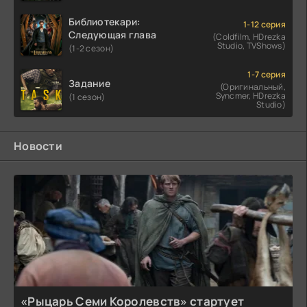
Библиотекари:
1-12 серия
Следующая глава
(Coldfilm, HDrezka
Studio, TVShows)
(1-2 сезон)
1-7 серия
Задание
(Оригинальный,
Syncmer, HDrezka
(1 сезон)
Studio)
Новости
«Рыцарь Семи Королевств» стартует