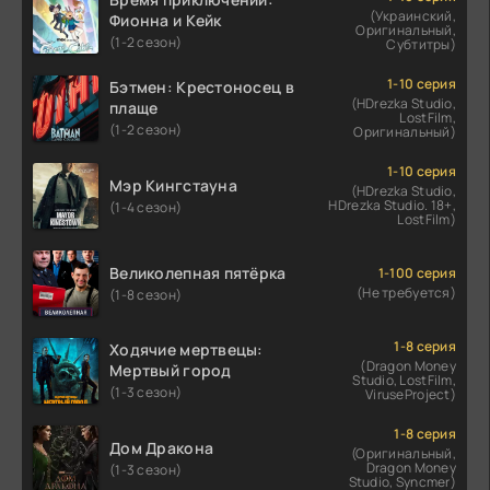
(Украинский,
Фионна и Кейк
Оригинальный,
(1-2 сезон)
Субтитры)
1-10 серия
Бэтмен: Крестоносец в
(HDrezka Studio,
плаще
LostFilm,
(1-2 сезон)
Оригинальный)
1-10 серия
Мэр Кингстауна
(HDrezka Studio,
HDrezka Studio. 18+,
(1-4 сезон)
LostFilm)
Великолепная пятёрка
1-100 серия
(Не требуется)
(1-8 сезон)
1-8 серия
Ходячие мертвецы:
(Dragon Money
Мертвый город
Studio, LostFilm,
(1-3 сезон)
ViruseProject)
1-8 серия
Дом Дракона
(Оригинальный,
Dragon Money
(1-3 сезон)
Studio, Syncmer)