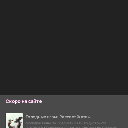
Скоро на сайте
Голодные игры: Рассвет Жатвы
Молодой Хеймитч Эбернети из 12-го дистрикта
готовится к Голодным играм, но шансы на выживание у