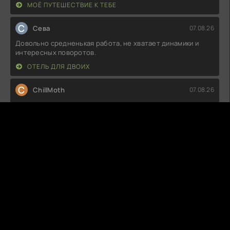
МОЁ ПУТЕШЕСТВИЕ К ТЕБЕ
С
Севa
07.08.26
Довольно средненькая работа, не хватает динамики и
интересных поворотов.
ОТЕЛЬ ДЛЯ ДВОИХ
C
ChillMoth
07.08.26
Не могу сказать, что остался в восторге. Сюжет местами
запутанный, а персонажи
КОРЁ-КИДАНЬСКИЕ ВОЙНЫ