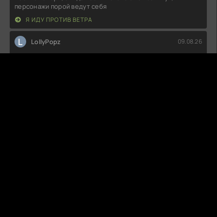
персонажи порой ведут себя
Я ИДУ ПРОТИВ ВЕТРА
L
LollyPopz
09.08.26
Опять эта история про "судьбу и выборы". Честно, уже
поднадоела эта формула.
МОЯ ПРЕКРАСНАЯ ЖИЗНЬ