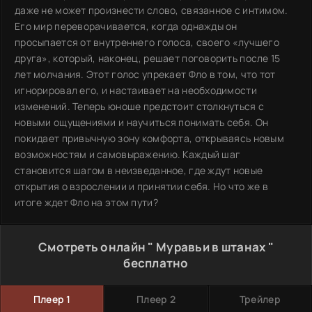
даже не может произнести слово, связанное с интимом.
Его мир переворачивается, когда однажды он
просыпается от внутреннего голоса, своего «лучшего
друга», который, наконец, решает поговорить после 15
лет молчания. Этот голос упрекает Фло в том, что тот
игнорировал его, и настаивает на необходимости
изменений. Теперь юноше предстоит столкнуться с
новыми ощущениями и научиться понимать себя. Он
покидает привычную зону комфорта, открываясь новым
возможностям и самовыражению. Каждый шаг
становится шагом в неизведанное, где ждут новые
открытия о взрослении и принятии себя. Но что же в
итоге ждет Фло на этом пути?
Смотреть онлайн " Муравьи в штанах "
бесплатно
Плеер 1
Плеер 2
Трейлер