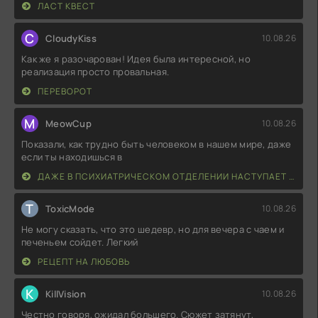
ЛАСТ КВЕСТ
C
CloudyKiss
10.08.26
Как же я разочарован! Идея была интересной, но
реализация просто провальная.
ПЕРЕВОРОТ
M
MeowCup
10.08.26
Показали, как трудно быть человеком в нашем мире, даже
если ты находишься в
ДАЖЕ В ПСИХИАТРИЧЕСКОМ ОТДЕЛЕНИИ НАСТУПАЕТ УТРО
T
ToxicMode
10.08.26
Не могу сказать, что это шедевр, но для вечера с чаем и
печеньем сойдет. Легкий
РЕЦЕПТ НА ЛЮБОВЬ
K
KillVision
10.08.26
Честно говоря, ожидал большего. Сюжет затянут,