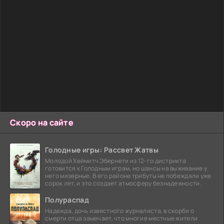
Скоро на сайте
Голодные игры: Рассвет Жатвы
Молодой Хеймитч Эбернети из 12-го дистрикта
готовится к Голодным играм, но шансы на выживание у
него мизерные. В его районе трибуты не побеждали уже
сорок лет, и это создает атмосферу безнадежности.
Полураспад
Надежда, дочь известного журналиста, в скорби о
смерти отца замечает, что многие местные жители