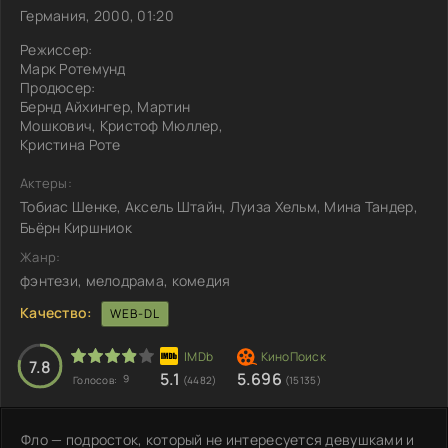
Германия, 2000, 01:20
Режиссер:
Марк Ротемунд
Продюсер:
Бернд Айхингер, Мартин
Мошкович, Кристоф Мюллер,
Кристина Роте
Актеры:
Тобиас Шенке, Аксель Штайн, Луиза Хельм, Мина Тандер,
Бьёрн Киршниок
Жанр:
фэнтези, мелодрама, комедия
Качество:
WEB-DL
7.8
5.1
5.696
9
Голосов:
(4482)
(15135)
Фло — подросток, который не интересуется девушками и