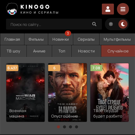
KINOGO
КИНО И СЕРИАЛЫ
3
Главная
Фильмы
Новинки
Сериалы
Мультфильмы
ТВ шоу
Аниме
Топ
Новости
Случайное
6.437
6
7.08
Военная
Твоё сердце
машина
Опустошение
будет разбито