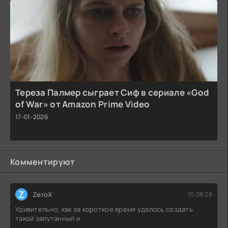
Тереза Палмер сыграет Сиф в сериале «God
of War» от Amazon Prime Video
17-01-2026
Комментируют
Z
ZeroX
10.08.26
Удивительно, как за короткое время удалось создать
такой запутанный и