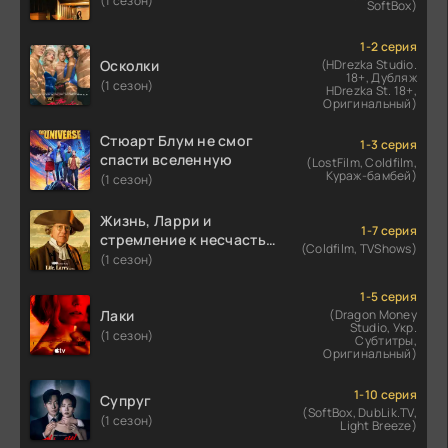
(1 сезон)
SoftBox)
1-2 серия
Осколки
(HDrezka Studio.
18+, Дубляж
(1 сезон)
HDrezka St. 18+,
Оригинальный)
Стюарт Блум не смог
1-3 серия
спасти вселенную
(LostFilm, Coldfilm,
Кураж-бамбей)
(1 сезон)
Жизнь, Ларри и
1-7 серия
стремление к несчастью:
(Coldfilm, TVShows)
Почти история Америки
(1 сезон)
1-5 серия
Лаки
(Dragon Money
Studio, Укр.
(1 сезон)
Субтитры,
Оригинальный)
1-10 серия
Супруг
(SoftBox, DubLik.TV,
(1 сезон)
Light Breeze)