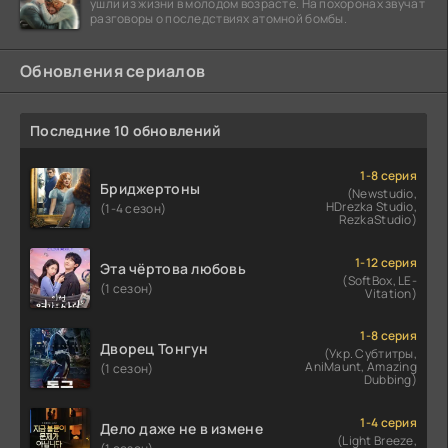
ушли из жизни в молодом возрасте. На похоронах звучат
разговоры о последствиях атомной бомбы.
Обновления сериалов
Последние 10 обновлений
1-8 серия
Бриджертоны
(Newstudio,
HDrezka Studio,
(1-4 сезон)
RezkaStudio)
1-12 серия
Эта чёртова любовь
(SoftBox, LE-
(1 сезон)
Vitation)
1-8 серия
Дворец Тонгун
(Укр. Субтитры,
AniMaunt, Amazing
(1 сезон)
Dubbing)
1-4 серия
Дело даже не в измене
(Light Breeze,