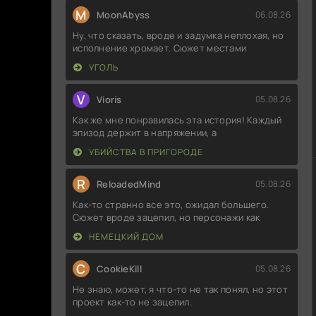
M
MoonAbyss
06.08.26
Ну, что сказать, вроде и задумка неплохая, но
исполнение хромает. Сюжет местами
УГОЛЬ
V
Vioris
05.08.26
Как же мне понравилась эта история! Каждый
эпизод держит в напряжении, а
УБИЙСТВА В ПРИГОРОДЕ
R
ReloadedMind
05.08.26
Как-то странно все это, ожидал большего.
Сюжет вроде зацепил, но персонажи как
НЕМЕЦКИЙ ДОМ
C
CookieKill
05.08.26
Не знаю, может, я что-то не так понял, но этот
проект как-то не зацепил.