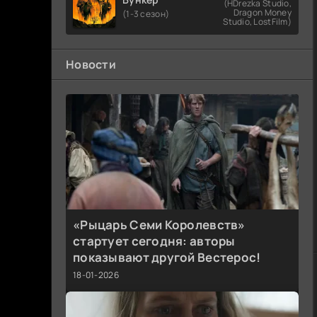
(HDrezka Studio,
Dragon Money
(1-3 сезон)
Studio, LostFilm)
Новости
«Рыцарь Семи Королевств»
стартует сегодня: авторы
показывают другой Вестерос!
18-01-2026