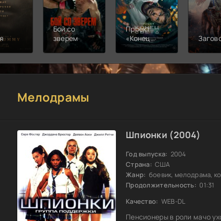
Бой со
Проект
я
зверем
«Конец
Загов
света»
Мелодрамы
Шпионки (2004)
Год выпуска:
2004
Страна:
США
Жанр:
боевик, мелодрама, к
Продолжительность:
01:31
Качество:
WEB-DL
Пенсионеры в роли мачо ух