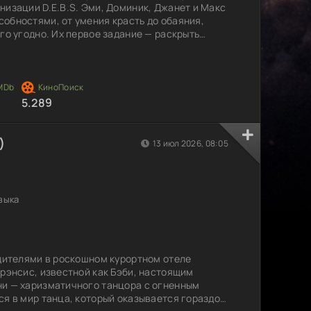
низации D.E.B.S. Эми, Доминик, Джанет и Макс
обностями, от умения красть до обаяния,
го угодно. Их первое задание — раскрыть
нд, которая явно задумала нечто грандиозное
молодые шпионки остановить её и спасти мир?
 разгадке, а дружба и смелость становятся их
5.289
)
13 июл 2026, 08:05
зыка
одителями в роскошном курортном отеле
Фрэнсис, известной как Бэби, настоящим
ни — харизматичного танцора с огненным
ся в мир танца, который оказывается гораздо