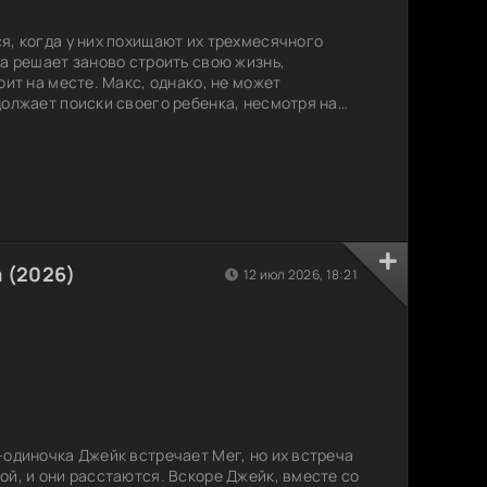
я, когда у них похищают их трехмесячного
на решает заново строить свою жизнь,
оит на месте. Макс, однако, не может
должает поиски своего ребенка, несмотря на
алкиваются с собственными демонами и
 под сомнение их надежды и мечты. Удастся ли
 наконец найдет в себе силы отпустить
а (2026)
12 июл 2026, 18:21
-одиночка Джейк встречает Мег, но их встреча
ой, и они расстаются. Вскоре Джейк, вместе со