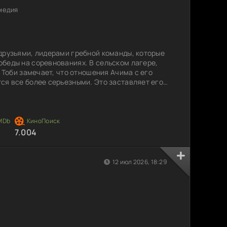
медия
друзьями, лидерами гребной команды, которые
беды на соревнованиях. В сельском лагере,
, Тоби замечает, что отношения Ачима с его
ся все более серьезными. Это заставляет его
к Ачиму гораздо глубже, чем он предполагал. Он
ерянность, ощущая, что может быть отвергнут
. Между тем, Анке, подруга Сандры, начинает
7.004
12 июл 2026, 18:29