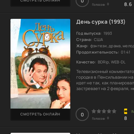
0
СМОТРЕТЬ ОНЛАЙН
8.6
0
Голосов:
День сурка (1993)
Год выпуска:
1993
Страна:
США
Жанр:
фэнтези, драма, мело
Продолжительность:
01:41
Качество:
BDRip, WEB-DL
Телевизионный комментато
городке в Пенсильвании на 
идет не так, как планирова
застревает на 2 февраля, 
день для него — одно и то 
У него есть целая вечность,
становится предсказуемым 
плохих, ни
0
СМОТРЕТЬ ОНЛАЙН
8
0
Голосов: