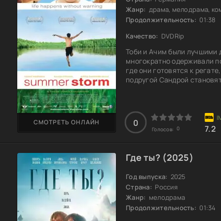
Жанр:
драма, мелодрама, ко
Продолжительность:
01:38
Качество:
DVDRip
Тоби и Ачим были лучшими 
многократно одерживали по
где они готовятся к регате
подругой Сандрой становят
осознать, что его чувства 
испытывает смущение и пот
как другом, так и командой
проявлять к
0
СМОТРЕТЬ ОНЛАЙН
7.2
0
Голосов:
Где ты? (2025)
Год выпуска:
2025
Страна:
Россия
Жанр:
мелодрама
Продолжительность:
01:34