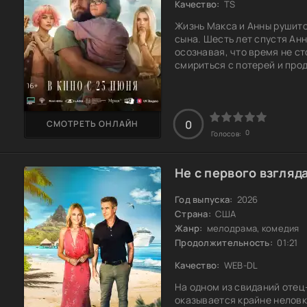
Качество:
TS
Жизнь Макса и Анны рушитс
сына. Шесть лет спустя Ан
осознавая, что время не ст
смириться с потерей и про
все трудности. Они оба ст
вопросами, которые ставят
Максу найти сына, или Анна
прошлое?
0
СМОТРЕТЬ ОНЛАЙН
0
Голосов:
Не с первого взгляд
Год выпуска:
2026
Страна:
США
Жанр:
мелодрама, комедия
Продолжительность:
01:21
Качество:
WEB-DL
На одном из свиданий отец
оказывается крайне неловк