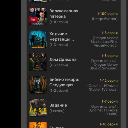
Великолепная
1-100 серия
пятёрка
(Не требуется)
(1-8 сезон)
1-8 серия
Ходячие
(Dragon Money
мертвецы:
Studio, LostFilm,
Мертвый
(1-3 сезон)
ViruseProject)
город
1-8 серия
Дом Дракона
(Оригинальный,
Dragon Money
(1-3 сезон)
Studio, Syncmer)
Библиотекари:
1-12 серия
Следующая
(Coldfilm, HDrezka
Studio, TVShows)
глава
(1-2 сезон)
1-7 серия
Задание
(Оригинальный,
Syncmer, HDrezka
(1 сезон)
Studio)
1-10 серия
Бункер