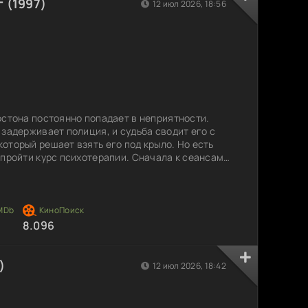
 (1997)
12 июл 2026, 18:56
остона постоянно попадает в неприятности.
 задерживает полиция, и судьба сводит его с
оторый решает взять его под крыло. Но есть
 пройти курс психотерапии. Сначала к сеансам
, но со временем между ним и наставником
ружба. Взаимное понимание и поддержка
на свою жизнь по-новому, но сможет ли он
8.096
)
12 июл 2026, 18:42