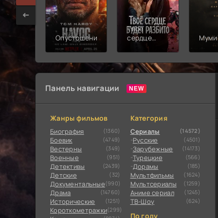
Твоё
Опустошение
сердце
Муми
будет
разбито
Панель навигации
Жанры фильмов
Категория
Биография
(1360)
Сериалы
(14572)
Боевик
(4749)
Русские
(4501)
Вестерны
(349)
Зарубежные
(14173)
Военные
(951)
Турецкие
(566)
Детективы
(2439)
Дорамы
(185)
Детские
(32)
Мультфильмы
(1624)
Документальные
(990)
Мультсериалы
(1259)
Драма
(14760)
Аниме сериал
(1245)
Исторические
(1251)
ТВ-Шоу
(624)
Короткометражки
(299)
По году