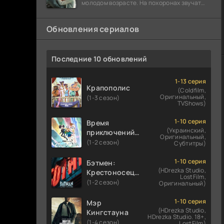
молодом возрасте. На похоронах звучат
разговоры о последствиях атомной бомбы.
Обновления сериалов
Последние 10 обновлений
1-13 серия
Крапополис
(Coldfilm,
Оригинальный,
(1-3 сезон)
TVShows)
1-10 серия
Время
(Украинский,
приключений:
Оригинальный,
Фионна и Кейк
(1-2 сезон)
Субтитры)
1-10 серия
Бэтмен:
(HDrezka Studio,
Крестоносец в
LostFilm,
плаще
(1-2 сезон)
Оригинальный)
1-10 серия
Мэр
(HDrezka Studio,
Кингстауна
HDrezka Studio. 18+,
(1-4 сезон)
LostFilm)