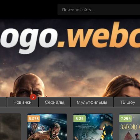
3
ы
Новинки
Сериалы
Мультфильмы
ТВ шоу
6.078
8.39
7.296