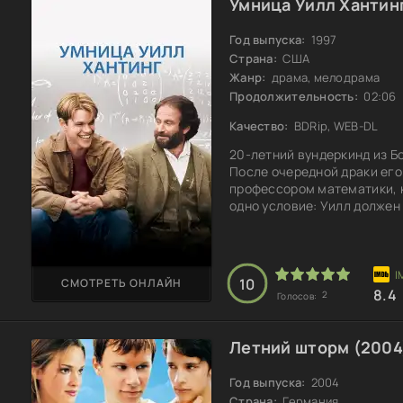
Умница Уилл Хантинг
Год выпуска:
1997
Страна:
США
Жанр:
драма, мелодрама
Продолжительность:
02:06
Качество:
BDRip, WEB-DL
20-летний вундеркинд из Б
После очередной драки его
профессором математики, к
одно условие: Уилл должен
он относится с недоверием
завязывается настоящая д
помогают Уиллу взглянуть 
справиться с внутренними
10
СМОТРЕТЬ ОНЛАЙН
8.4
2
Голосов:
Летний шторм (2004
Год выпуска:
2004
Страна:
Германия