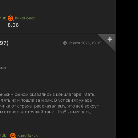
графия. Окруженная ритмами зажигательного
нает понимать, что танец — это не просто
ть свои чувства и стремление к свободе. С
а все больше
8.06
97)
12 июл 2026, 19:09
ама
еньким сыном оказались в концлагере. Мать,
лять их и пошла за ними. В условиях ужаса
чика от страха, рассказал ему, что всё вокруг
ом станет настоящий танк. Чтобы выиграть,
етным для надзирателей. Мальчик, полон
ть советам отца, не подозревая, что игра
м он думал. Как далеко может зайти человек,