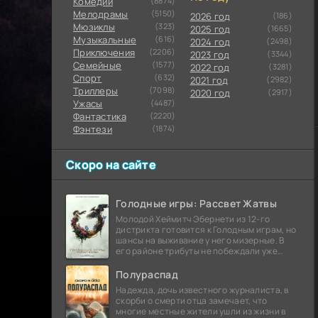
Комедии
(8874)
Мелодрамы
(5150)
2026 год
(186)
Мюзиклы
(323)
2025 год
(1665)
Музыкальные
(616)
2024 год
(2498)
Приключения
(2206)
2023 год
(3344)
Семейные
(1577)
2022 год
(3281)
Cпорт
(632)
2021 год
(2982)
Триллеры
(7098)
2020 год
(2917)
Ужасы
(4487)
Фантастика
(2220)
Фэнтези
(1874)
Скоро на сайте
Голодные игры: Рассвет Жатвы
Молодой Хеймитч Эбернети из 12-го
дистрикта готовится к Голодным играм, но
шансы на выживание у него мизерные. В
его районе трибуты не побеждали уже
сорок лет, и это создает атмосферу
безнадежности.
Полураспад
Надежда, дочь известного журналиста, в
скорби о смерти отца замечает, что
многие местные жители ушли из жизни в