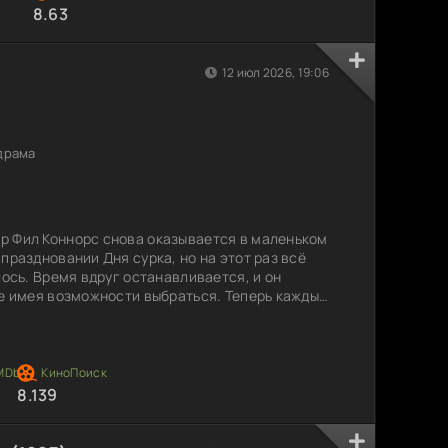
8.63
12 июл 2026, 19:06
драма
р Фил Коннорс снова оказывается в маленьком
праздновании Дня сурка, но на этот раз всё
лось. Время вдруг останавливается, и он
не имея возможности выбраться. Теперь каждый
же, и он пытается найти в этом комичную выгоду.
 чтобы делать всё, что угодно, но мир вокруг
и безжизненным. Никаких новых событий, ни
8.139