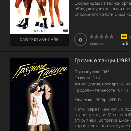
школьницам из тайной орга
обладают уникальными спос
способного свести с ума ко
коварные планы Люси Даймо
и опасное. Смогут ли эти 
Каждый шаг приближает их к
основными
0
СМОТРЕТЬ ОНЛАЙН
5.5
0
Голосов:
Грязные танцы (1987
Год выпуска:
1987
Страна:
США
Жанр:
драма, мелодрама, му
Продолжительность:
01:40
Качество:
BDRip, WEB-DL
Лето, жара и каникулы с р
становятся для 17-летней 
открытием. Встретив Джон
характером, она погружает