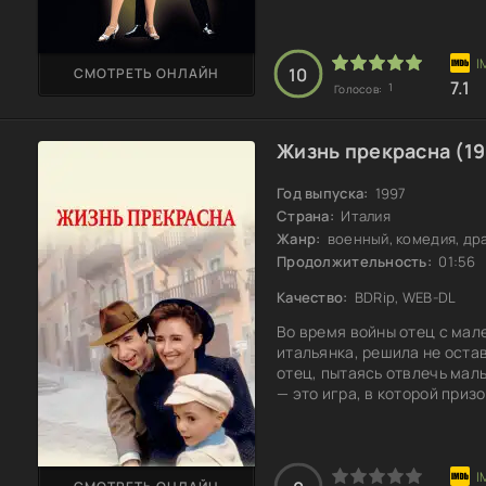
глубже, чем просто хорео
ритм-энд-блюза, Бэби начи
искусство, а способ вырази
каждым новым занятием он
10
СМОТРЕТЬ ОНЛАЙН
7.1
1
Голосов:
Жизнь прекрасна (19
Год выпуска:
1997
Страна:
Италия
Жанр:
военный, комедия, др
Продолжительность:
01:56
Качество:
BDRip, WEB-DL
Во время войны отец с мал
итальянка, решила не остав
отец, пытаясь отвлечь маль
— это игра, в которой приз
нужно быть ловким и незам
надежды, старался следова
может обернуться иначе, че
чтобы защитить своего