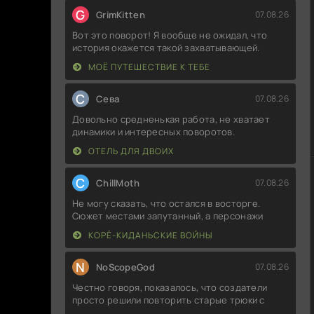
G
GrimKitten
07.08.26
Вот это поворот! Я вообще не ожидал, что
история окажется такой захватывающей.
МОЁ ПУТЕШЕСТВИЕ К ТЕБЕ
С
Севa
07.08.26
Довольно средненькая работа, не хватает
динамики и интересных поворотов.
ОТЕЛЬ ДЛЯ ДВОИХ
C
ChillMoth
07.08.26
Не могу сказать, что остался в восторге.
Сюжет местами запутанный, а персонажи
КОРЁ-КИДАНЬСКИЕ ВОЙНЫ
N
NoScopeGod
07.08.26
Честно говоря, показалось, что создатели
просто решили повторить старые трюки с