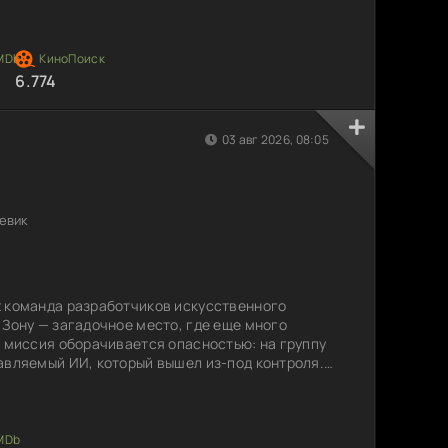
действуют как единое целое и эволюционируют
ротивники, а настоящая угроза, которая
 Как выжить в этой безумной ситуации, когда
ее и
6.774
03 авг 2026, 08:05
евик
х команда разработчиков искусственного
 Зону — загадочное место, где еще много
х миссия оборачивается опасностью: на группу
авляемый ИИ, который вышел из-под контроля.
шающим, когда технологии, созданные для
 самой жизни команды. Как они смогут
казуемым врагом, и что на самом деле