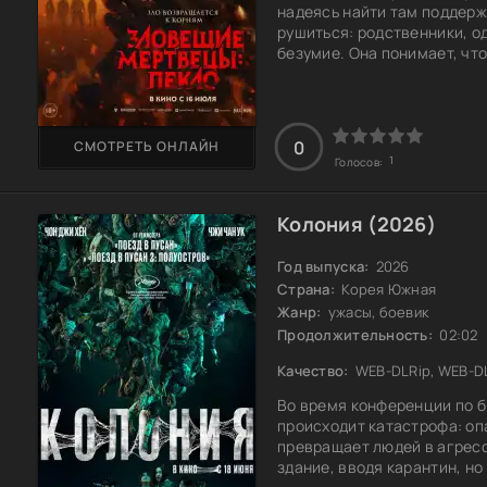
надеясь найти там поддерж
рушиться: родственники, о
безумие. Она понимает, чт
даже после смерти. Как дал
сохранить то, что ей дорог
0
СМОТРЕТЬ ОНЛАЙН
1
Голосов:
Колония (2026)
Год выпуска:
2026
Страна:
Корея Южная
Жанр:
ужасы, боевик
Продолжительность:
02:02
Качество:
WEB-DLRip, WEB-D
Во время конференции по б
происходит катастрофа: оп
превращает людей в агрес
здание, вводя карантин, н