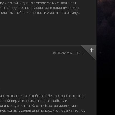
ку и покой. Однако вскоре её мир начинает
дин за другим, погружаются в демоническое
о клятвы любви и верности имеют свою силу
еко она готова зайти, чтобы спасти себя и
о?
04 авг 2026, 08:05
L
иотехнологиям в небоскрёбе торгового центра
асный вирус вырывается на свободу и
сивные существа. Власти быстро изолируют
о немногим уцелевшим приходится сражаться с