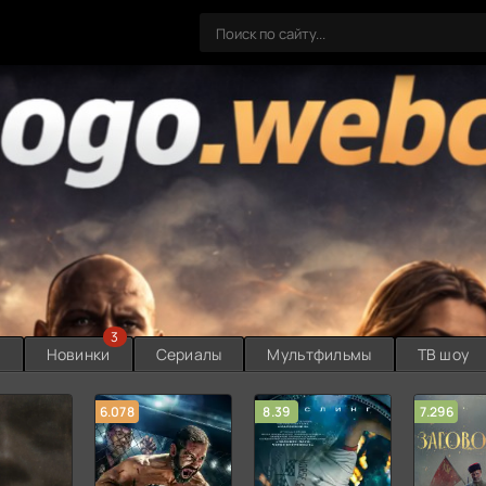
3
ы
Новинки
Сериалы
Мультфильмы
ТВ шоу
6.078
8.39
7.296