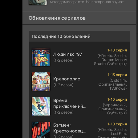
молодом возрасте. На похоронах звучат
разговоры о последствиях атомной бомбы.
Обновления сериалов
Последние 10 обновлений
1-10 серия
Люди Икс ’97
(HDrezka Studio,
Dragon Money
(1-2 сезон)
Studio, Субтитры)
1-13 серия
Крапополис
(Coldfilm,
Оригинальный,
(1-3 сезон)
TVShows)
1-10 серия
Время
(Украинский,
приключений:
Оригинальный,
Фионна и Кейк
(1-2 сезон)
Субтитры)
1-10 серия
Бэтмен:
(HDrezka Studio,
Крестоносец в
LostFilm,
плаще
(1-2 сезон)
Оригинальный)