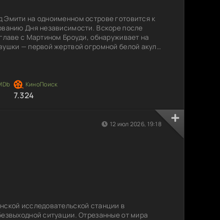
 Эмити на одноименном острове готовится к
ованию Дня независимости. Вскоре после
 главе с Мартином Броуди, обнаруживает на
вушки — первой жертвой огромной белой акулы,
. Броуди хочет закрыть пляж, но мэр,
рода, решительно против. С каждым днем
ди решает взять дело в свои руки. В опасное
оимке
7.324
12 июл 2026, 19:18
нской исследовательской станции в
безвыходной ситуации. Отрезанные от мира