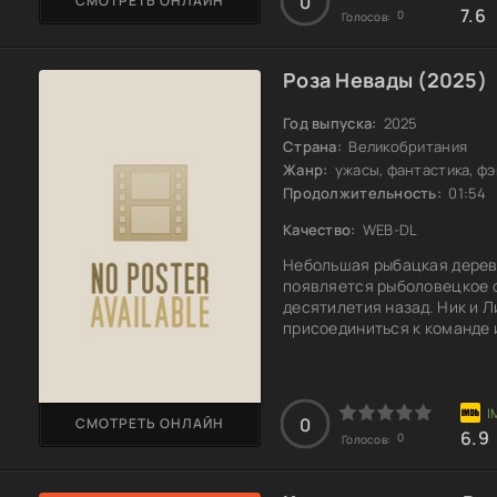
0
СМОТРЕТЬ ОНЛАЙН
7.6
0
Голосов:
Роза Невады (2025)
Год выпуска:
2025
Страна:
Великобритания
Жанр:
ужасы, фантастика, ф
Продолжительность:
01:54
Качество:
WEB-DL
Небольшая рыбацкая деревн
появляется рыболовецкое с
десятилетия назад. Ник и 
присоединиться к команде 
загадочном судне. Вернувш
переместились на 30 лет н
потерянных моряков. Тепер
свое время и что делать с 
0
СМОТРЕТЬ ОНЛАЙН
6.9
0
Голосов: