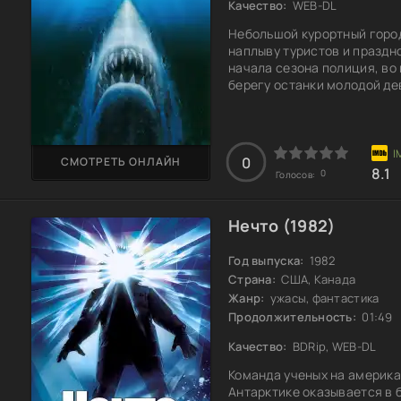
Качество:
WEB-DL
Небольшой курортный город
наплыву туристов и праздн
начала сезона полиция, во
берегу останки молодой де
что появилась в этих водах
озабоченный экономикой го
число жертв растет, и Броу
морское путешествие по п
0
СМОТРЕТЬ ОНЛАЙН
8.1
0
Голосов:
Нечто (1982)
Год выпуска:
1982
Страна:
США, Канада
Жанр:
ужасы, фантастика
Продолжительность:
01:49
Качество:
BDRip, WEB-DL
Команда ученых на америка
Антарктике оказывается в 