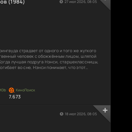
ов (1984)
27 июл 2026, 08:05
ингвуда страдает от одного и того же жуткого
ственный человек с обожжённым лицом, шляпой
Когда лучшая подруга Нэнси, старшеклассницы,
огибает во сне, Нэнси понимает, что этот
льность. Чтобы выжить, она решает не спать, и
я настоящим кошмаром. Нэнси погружается в
становить беспощадного преследователя. В
7.673
18 июл 2026, 08:05