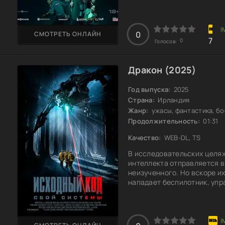
жуткими тварями, которые 
на глазах. Они не просто п
меняется с каждой минутой.
враг становится всё сильн
0
СМОТРЕТЬ ОНЛАЙН
7
0
Голосов:
Дракон (2025)
Год выпуска:
2025
Страна:
Ирландия
Жанр:
ужасы, фантастика, бо
Продолжительность:
01:31
Качество:
WEB-DL, TS
В исследовательских целя
интеллекта отправляется в
неизученного. Но вскоре и
нападает беспилотник, упр
Каждый миг становится ре
помощи, начинают угрожать
справиться с этим непредс
скрывает Зона?