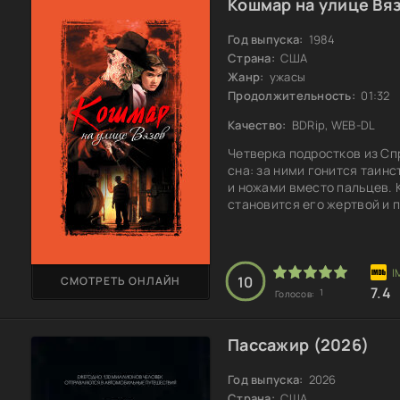
Кошмар на улице Вяз
Год выпуска:
1984
Страна:
США
Жанр:
ужасы
Продолжительность:
01:32
Качество:
BDRip, WEB-DL
Четверка подростков из Спр
сна: за ними гонится таин
и ножами вместо пальцев. 
становится его жертвой и п
кошмар может перейти в реа
это испытание оказываетс
поиски решения, пытаясь о
отчаянии она
10
СМОТРЕТЬ ОНЛАЙН
7.4
1
Голосов:
Пассажир (2026)
Год выпуска:
2026
Страна:
США