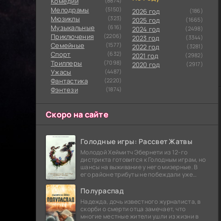
Комедии
(8874)
Мелодрамы
(5150)
2026 год
(186)
Мюзиклы
(323)
2025 год
(1665)
Музыкальные
(616)
2024 год
(2498)
Приключения
(2206)
2023 год
(3344)
Семейные
(1577)
2022 год
(3281)
Cпорт
(632)
2021 год
(2982)
Триллеры
(7098)
2020 год
(2917)
Ужасы
(4487)
Фантастика
(2220)
Фэнтези
(1874)
Скоро на сайте
Голодные игры: Рассвет Жатвы
Молодой Хеймитч Эбернети из 12-го
дистрикта готовится к Голодным играм, но
шансы на выживание у него мизерные. В
его районе трибуты не побеждали уже
сорок лет, и это создает атмосферу
безнадежности.
Полураспад
Надежда, дочь известного журналиста, в
скорби о смерти отца замечает, что
многие местные жители ушли из жизни в