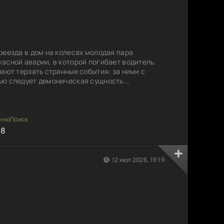
реезда в дом на колесах молодая пара
асной аварии, в которой погибает водитель.
нают терзать странные события: за ними с
ью следует демоническая сущность.
они направляются, это неведомое существо
, готовая напомнить о произошедшем. Пара
иться от этого преследования, но кажется, что
ть для них
88
12 июл 2026, 19:19