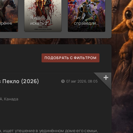
Я иду
Лига
Молодё
орённый
искать 2:
справедливости:
Новая
Вот и я
Кризис на
смена
бесконечных
землях.
Часть 2
ПОДОБРАТЬ С ФИЛЬТРОМ
 Пекло (2026)
07 авг 2026, 08:05
А, Канада
 ищет утешение в уединённом доме его семьи,