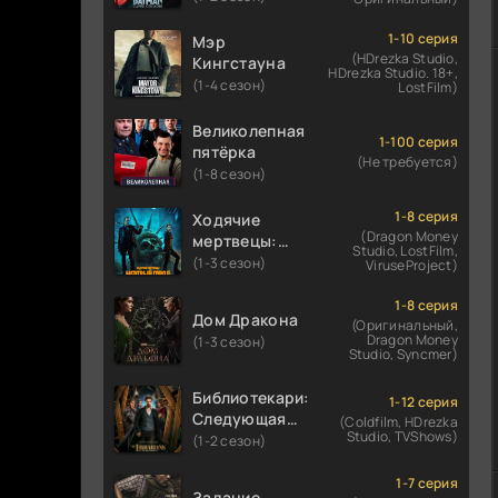
1-10 серия
Мэр
(HDrezka Studio,
Кингстауна
HDrezka Studio. 18+,
(1-4 сезон)
LostFilm)
Великолепная
1-100 серия
пятёрка
(Не требуется)
(1-8 сезон)
1-8 серия
Ходячие
(Dragon Money
мертвецы:
Studio, LostFilm,
Мертвый
(1-3 сезон)
ViruseProject)
город
1-8 серия
Дом Дракона
(Оригинальный,
Dragon Money
(1-3 сезон)
Studio, Syncmer)
Библиотекари:
1-12 серия
Следующая
(Coldfilm, HDrezka
Studio, TVShows)
глава
(1-2 сезон)
1-7 серия
Задание