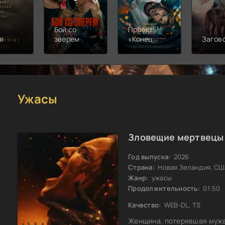
Бой со
Проект
я
зверем
«Конец
Загов
света»
Ужасы
Зловещие мертвецы:
Год выпуска:
2026
Страна:
Новая Зеландия, СШ
Жанр:
ужасы
Продолжительность:
01:50
Качество:
WEB-DL, TS
Женщина, потерявшая мужа,