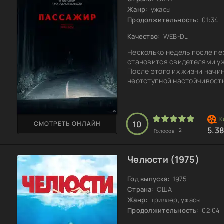
Жанр:
ужасы
Продолжительность:
01:34
Качество:
WEB-DL
Несколько недель после пе
становится свидетелями уж
После этого их жизни начи
неотступной настойчивост
Независимо от того, куда 
всегда рядом, словно тень
пытается понять, как избав
ни одно место не может ста
10
СМОТРЕТЬ ОНЛАЙН
5.3
2
Голосов:
Челюсти (1975)
Год выпуска:
1975
Страна:
США
Жанр:
триллер, ужасы
Продолжительность:
02:04