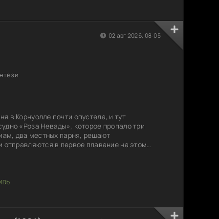
02 авг 2026, 08:05
энтези
я в Корнуолле почти опустела, и тут
удно «Роза Невады», которое пропало три
Лиам, два местных парня, решают
и отправляются в первое плавание на этом
ись в гавань, они с удивлением понимают, что
азад, и жители деревни принимают их за давно
ь им предстоит разобраться, как вернуться в
рвущимися к