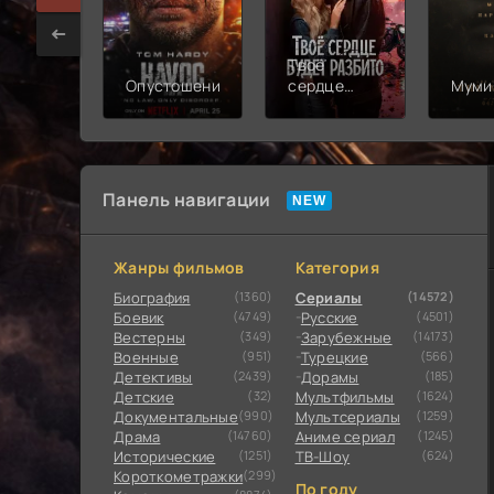
Твоё
Опустошение
сердце
Муми
будет
разбито
Панель навигации
Жанры фильмов
Категория
Биография
(1360)
Сериалы
(14572)
Боевик
(4749)
Русские
(4501)
Вестерны
(349)
Зарубежные
(14173)
Военные
(951)
Турецкие
(566)
Детективы
(2439)
Дорамы
(185)
Детские
(32)
Мультфильмы
(1624)
Документальные
(990)
Мультсериалы
(1259)
Драма
(14760)
Аниме сериал
(1245)
Исторические
(1251)
ТВ-Шоу
(624)
Короткометражки
(299)
По году