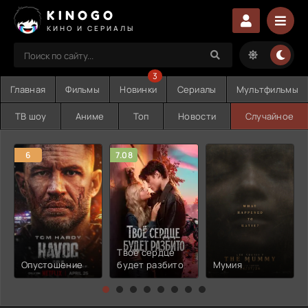
KINOGO
КИНО И СЕРИАЛЫ
3
Главная
Фильмы
Новинки
Сериалы
Мультфильмы
ТВ шоу
Аниме
Топ
Новости
Случайное
6
7.08
Твоё сердце
Опустошение
будет разбито
Мумия