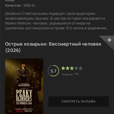
Качество:
WEB-DL
Джейсон Стейтем вновь порадует свою аудиторию
захватывающим экшном. В центре истории оказывается
Майкл Мэйсон, человек, укрывшийся от мира на
удаленном шотландском острове. Его жизнь в уединении
прерывается, когда местный житель и его племянница,
которую играет Наоми Аки, становятся потенциальными
жертвами шторма. Спасая девушку, Майкл вновь
Острые козырьки: Бессмертный человек
привлекает внимание спецслужб, с которыми у него
(2026)
неразрешенные старые счеты. Прежние работодатели, в
лице самого опасного из них, начинают охоту на
5.7
132
Голосов:
СМОТРЕТЬ ОНЛАЙН