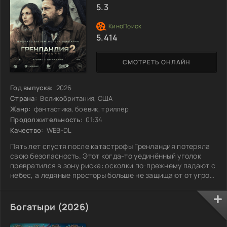
5.3
5.414
СМОТРЕТЬ ОНЛАЙН
Год выпуска:
2026
Страна:
Великобритания, США
Жанр:
фантастика, боевик, триллер
Продолжительность:
01:34
Качество:
WEB-DL
Пять лет спустя после катастрофы Гренландия потеряла
свою безопасность. Этот когда-то уединённый уголок
превратился в зону риска: осколки по-прежнему падают с
небес, а ледяные просторы больше не защищают от угроз.
Небольшая группа выживших, из последних сил,
отправляется в опасное путешествие по треснувшим
льдам и затопленным дорогам в поисках нового укрытия.
Богатыри (2026)
На их пути стоят не только жестокие стихии и эпидемии,
но и внутренние испытания: борьба за ресурсы,