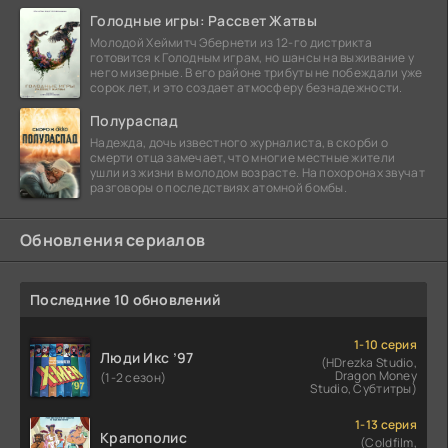
Голодные игры: Рассвет Жатвы
Молодой Хеймитч Эбернети из 12-го дистрикта
готовится к Голодным играм, но шансы на выживание у
него мизерные. В его районе трибуты не побеждали уже
сорок лет, и это создает атмосферу безнадежности.
Полураспад
Надежда, дочь известного журналиста, в скорби о
смерти отца замечает, что многие местные жители
ушли из жизни в молодом возрасте. На похоронах звучат
разговоры о последствиях атомной бомбы.
Обновления сериалов
Последние 10 обновлений
1-10 серия
Люди Икс ’97
(HDrezka Studio,
Dragon Money
(1-2 сезон)
Studio, Субтитры)
1-13 серия
Крапополис
(Coldfilm,