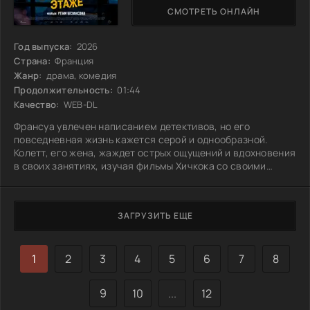
СМОТРЕТЬ ОНЛАЙН
Год выпуска:
2026
Страна:
Франция
Жанр:
драма, комедия
Продолжительность:
01:44
Качество:
WEB-DL
Франсуа увлечен написанием детективов, но его
повседневная жизнь кажется серой и однообразной.
Колетт, его жена, жаждет острых ощущений и вдохновения
в своих занятиях, изучая фильмы Хичкока со своими
студентами. Всё меняется, когда она начинает
подозревать своего соседа в убийстве его жены.
Идиллическое существование пары рушится, и их
ЗАГРУЗИТЬ ЕЩЕ
истощенные отношения начинают оживать, наполняясь
новыми переживаниями и эмоциями. Вопрос в том,
смогут ли они разобраться в своих чувствах, пока тень
1
2
3
4
5
6
7
8
9
10
...
12