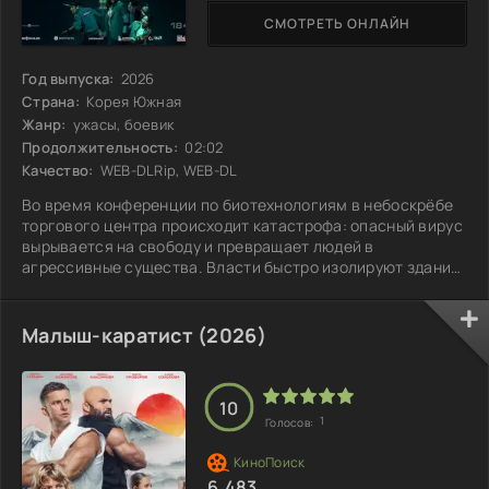
СМОТРЕТЬ ОНЛАЙН
Год выпуска:
2026
Страна:
Корея Южная
Жанр:
ужасы, боевик
Продолжительность:
02:02
Качество:
WEB-DLRip, WEB-DL
Во время конференции по биотехнологиям в небоскрёбе
торгового центра происходит катастрофа: опасный вирус
вырывается на свободу и превращает людей в
агрессивные существа. Власти быстро изолируют здание,
вводя карантин, но немногим уцелевшим приходится
сражаться с жуткими тварями, которые действуют как
единое целое и эволюционируют на глазах. Они не просто
Малыш-каратист (2026)
противники, а настоящая угроза, которая меняется с
каждой минутой. Как выжить в этой безумной ситуации,
когда враг становится всё сильнее и
10
1
Голосов:
6.483