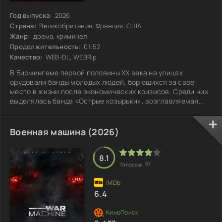
Год выпуска:
2026
Страна:
Великобритания, Франция, США
Жанр:
драма, криминал
Продолжительность:
01:52
Качество:
WEB-DL, WEBRip
В Бирмингеме первой половины XX века на улицах
орудовали банды молодых людей, борющихся за свое
место в жизни после экономических кризисов. Среди них
выделялась банда «Острые козырьки», возглавляемая
Томасом Шелби и его братьями, олицетворяющая собой
мощь и влияние в этом беспокойном мире. Их жизнь была
полна рисков и испытаний, каждый день становился
Военная машина (2026)
борьбой за выживание в условиях хаоса. За спинами этих
молодых людей скрывались не только амбиции, но и
тёмные тайны, способные изменить всё. С
8.1
57
Голосов:
6.4