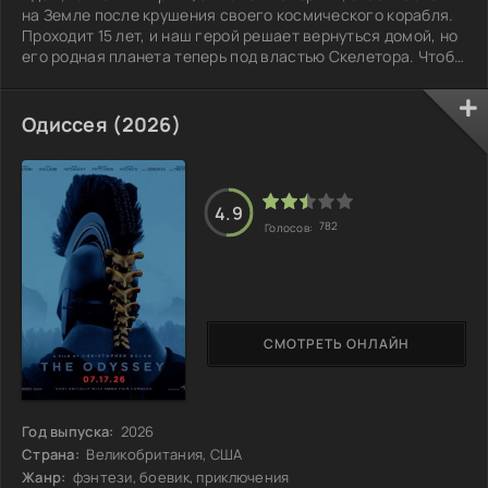
на Земле после крушения своего космического корабля.
Проходит 15 лет, и наш герой решает вернуться домой, но
его родная планета теперь под властью Скелетора. Чтобы
справиться с этим злом, Адаму необходимо узнать
больше о своём прошлом, найти союзников и стать Хи-
Меном — самым могущественным существом во
Одиссея (2026)
Вселенной. Но сможет ли он преодолеть свои страхи и
объединив силы, противостоять темным силам, которые
угрожают Этернии?
4.9
782
Голосов:
СМОТРЕТЬ ОНЛАЙН
Год выпуска:
2026
Страна:
Великобритания, США
Жанр:
фэнтези, боевик, приключения