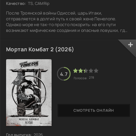
Качество:
TS, CAMRip
После Троянской войны Одиссей, царь Итаки,
отправляется в долгий путь к своей жене Пенелопе.
Однако море не так-то просто покорить: на его пути
возникают мифические создания и опасные ловушки, где
каждая ошибка может обернуться fatal. Он сталкивается
со страхами и искушениями, проходя через жестокие
испытания, пытаясь сохранить свою истинную сущность и
Мортал Комбат 2 (2026)
вернуться к любимой. Но с каждым шагом к родным
берегам всё настойчивее возникает вопрос: какой ценой
он доберется домой и каким человеком
4.7
278
Голосов:
СМОТРЕТЬ ОНЛАЙН
Год выпуска:
2026