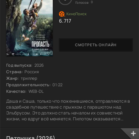
0
Голосов:
6.717
СМОТРЕТЬ ОНЛАЙН
Год выпуска:
2026
Страна:
Россия
Жанр:
триллер
Продолжительность:
01:22
Качество:
WEB-DL
Даша и Саша, только что поженившиеся, отправляются в
свадебное путешествие с прыжком с парашютом над
Эльбрусом. Это должно стать началом их совместной
жизни, но вдруг всё меняется. Пилотом оказывается
Артём, её бывший, о котором она старалась не
вспоминать. Когда самолёт терпит крушение, троим
приходится прыгать без подготовки, и стропы
Петрушка (2026)