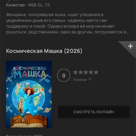
Качество:
WEB-DL, TS
Женщина, потерявшая мужа, ищет утешение в
уединённом доме его семьи, надеясь найти там
поддержку и покой. Однако вскоре её мир начинает
рушиться: родственники, один за другим, погружаются в
демоническое безумие. Она понимает, что клятвы любви
и верности имеют свою силу даже после смерти. Как
далеко она готова зайти, чтобы спасти себя и сохранить
Космическая Машка (2026)
то, что ей дорого?
0
0
Голосов:
СМОТРЕТЬ ОНЛАЙН