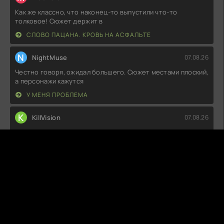
Как же классно, что наконец-то выпустили что-то
толковое! Сюжет держит в
СЛОВО ПАЦАНА. КРОВЬ НА АСФАЛЬТЕ
N
NightMuse
07.08.26
Честно говоря, ожидал большего. Сюжет местами плоский,
а персонажи кажутся
У МЕНЯ ПРОБЛЕМА
K
KillVision
07.08.26
Если честно, ожидал большего. Сюжет немного затянут, а
герои порой ведут себя
Н+Н