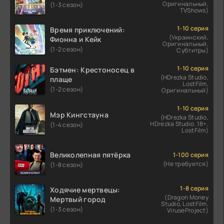
Оригинальный,
(1-3 сезон)
TVShows)
1-10 серия
Время приключений:
(Украинский,
Фионна и Кейк
Оригинальный,
(1-2 сезон)
Субтитры)
1-10 серия
Бэтмен: Крестоносец в
(HDrezka Studio,
плаще
LostFilm,
(1-2 сезон)
Оригинальный)
1-10 серия
Мэр Кингстауна
(HDrezka Studio,
HDrezka Studio. 18+,
(1-4 сезон)
LostFilm)
Великолепная пятёрка
1-100 серия
(Не требуется)
(1-8 сезон)
1-8 серия
Ходячие мертвецы:
(Dragon Money
Мертвый город
Studio, LostFilm,
(1-3 сезон)
ViruseProject)