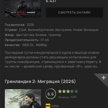
6.437
СМОТРЕТЬ ОНЛАЙН
Год выпуска:
2026
Страна:
США, Великобритания, Австралия, Новая Зеландия
Жанр:
фантастика, боевик, триллер
Продолжительность:
01:46
Качество:
WEB-DL, WEBRip
Последние сутки изнурительного курса спецподготовки
рейнджеров должны стать решающим испытанием для
группы новобранцев, стремящихся к заветному берету. В
их числе — армейский сапёр, прозванный «81», один из
сильнейших бойцов. Но за его выносливостью скрывается
нечто большее: он живёт с тяжёлой виной за смерть брата
в Афганистане. Вскоре тренировочная миссия выходит из
Гренландия 2: Миграция (2026)
под контроля, и «учебка» превращается в настоящую
борьбу за выживание. Протоколы больше не действуют, и
на первый план выходят
6.6
4225
Голосов: