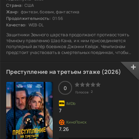
Страна:
США
Жанр:
фэнтези, боевик, фантастика
Продолжительность:
01:56
Качество:
WEB-DL
Защитники Земного царства продолжают противостоять
тёмному правлению Шао Кана, и к ним присоединяется
популярный актёр боевиков Джонни Кейдж. Чемпионам
предстоит участвовать в смертельных поединках, чтобы
остановить надвигающуюся угрозу. Каждый бой
приближает их к неизбежному вторжению, и напряжение
нарастает с каждым мигом. Внутри команды возникают
Преступление на третьем этаже (2026)
конфликты, заставляющие героев сомневаться в своих
союзниках и собственных решениях. Какую роль сыграет
Кейдж в этой борьбе, и сможет ли он
0
2
Голосов:
7
7.26