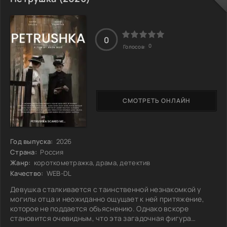
перепутываются. Чудом им удается выжить, но теперь они
висят над пропастью в окружении бушующих лесных
пожаров. Даша оказывается между двумя мужчинами,
каждый
0
0
Голосов:
СМОТРЕТЬ ОНЛАЙН
Год выпуска:
2026
Страна:
Россия
Жанр:
короткометражка, драма, детектив
Качество:
WEB-DL
Девушка сталкивается с таинственной незнакомкой у
могилы отца и неожиданно ощущает к ней притяжение,
которое не поддается объяснению. Однако вскоре
становится очевидным, что эта загадочная фигура