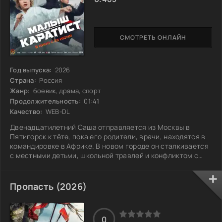
СМОТРЕТЬ ОНЛАЙН
Год выпуска:
2026
Страна:
Россия
Жанр:
боевик, драма, спорт
Продолжительность:
01:41
Качество:
WEB-DL
Двенадцатилетний Саша отправляется из Москвы в
Пятигорск к тёте, пока его родители, врачи, находятся в
командировке в Африке. В новом городе он сталкивается
с местными детьми, школьной травлей и конфликтом с
лидером по имени Марат, что делает его жизнь
непростой. Когда в результате наводнения пропадают
родители, мальчик впадает в безысходность. В поисках
Пропасть (2026)
поддержки он находит интерес к карате. Строгий сэнсэй
Дмитрий и его дочь Маша помогают Саше преодолеть
страхи, закалить характер и обрести
0