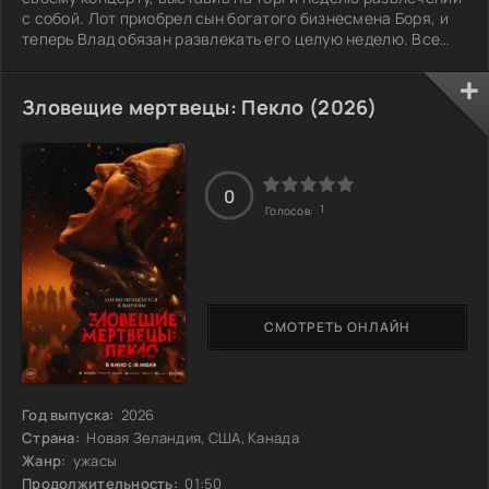
с собой. Лот приобрел сын богатого бизнесмена Боря, и
теперь Влад обязан развлекать его целую неделю. Все
попытки разорвать контракт упираются в колоссальные
штрафы, и Влад решает, что лучший способ сбежать от
этой ситуации — разозлить Борю и превратить его жизнь в
Зловещие мертвецы: Пекло (2026)
видеоблог. Однако Боря не собирается сдаваться и
начинает устраивать Владу все новые испытания. Что из
этого получится и как Влад
0
1
Голосов:
СМОТРЕТЬ ОНЛАЙН
Год выпуска:
2026
Страна:
Новая Зеландия, США, Канада
Жанр:
ужасы
Продолжительность:
01:50