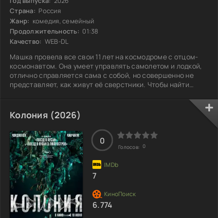
Год выпуска:
2026
Страна:
Россия
Жанр:
комедия, семейный
Продолжительность:
01:38
Качество:
WEB-DL
Машка провела все свои 11 лет на космодроме с отцом-
космонавтом. Она умеет управлять самолетом и лодкой,
отлично справляется сама с собой, но совершенно не
представляет, как живут её сверстники. Чтобы найти
друзей и адаптироваться к обычной жизни на Земле,
девочка решает пойти в школу в Петербурге. Здесь её
ждут не только новые знакомства, но и множество
Колония (2026)
неожиданных ситуаций. Как Машка справится с мелочами
повседневной жизни и найдет общий язык с
одноклассниками, которых она никогда не знала?
0
0
Голосов:
7
6.774