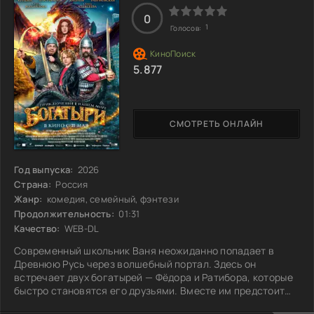
недоверие и сложные моральные
0
1
Голосов:
5.877
СМОТРЕТЬ ОНЛАЙН
Год выпуска:
2026
Страна:
Россия
Жанр:
комедия, семейный, фэнтези
Продолжительность:
01:31
Качество:
WEB-DL
Современный школьник Ваня неожиданно попадает в
Древнюю Русь через волшебный портал. Здесь он
встречает двух богатырей — Фёдора и Ратибора, которые
быстро становятся его друзьями. Вместе им предстоит
вернуться в наш мир, чтобы найти магические артефакты.