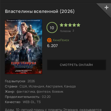
приносит в ее жизнь не только искру страсти, но и некую
тень, затмевающую их связь. Появление незнакомки
вызывает у нее тревожные мысли о том, как этот
Властелины вселенной (2026)
неожиданный союз может изменить её судьбу. Что на
самом деле скрывает загадочная гостья?
10
2
Голосов:
6.207
СМОТРЕТЬ ОНЛАЙН
Год выпуска:
2026
Страна:
США, Исландия, Австралия, Канада
Жанр:
фантастика, фэнтези, боевик
Продолжительность:
02:20
Качество:
WEB-DL, TS
Адам, 10-летний принц с планеты Этерния, оказывается