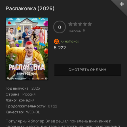
Но на их пути стоит злая волшебница Гордея, которая
тоже охотится за этими предметами, чтобы разбудить
Распаковка (2026)
древнее зло. Удастся ли им опередить её и защитить мир
от надвигающейся угрозы?
0
0
Голосов:
5.222
СМОТРЕТЬ ОНЛАЙН
Год выпуска:
2026
Страна:
Россия
Жанр:
комедия
Продолжительность:
01:22
Качество:
WEB-DL
Популярный блогер Влад решил привлечь внимание к
своему концерту, выставив на торги неделю развлечений