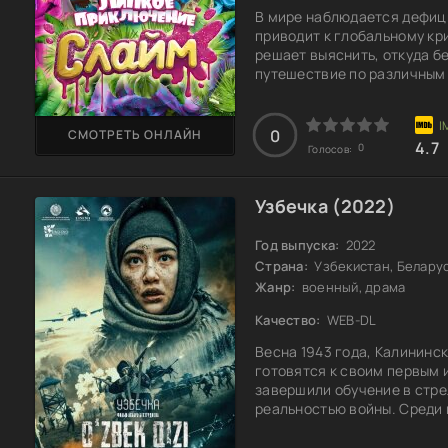
В мире наблюдается дефици
приводит к глобальному кр
решает выяснить, откуда б
путешествие по различным
встречами и открытиями. Ка
стоят не только загадки, н
дружбы. Как далеко они гот
0
СМОТРЕТЬ ОНЛАЙН
4.7
тайны скрывает этот мир?
0
Голосов:
Узбечка (2022)
Год выпуска:
2022
Страна:
Узбекистан, Белару
Жанр:
военный, драма
Качество:
WEB-DL
Весна 1943 года, Калининс
готовятся к своим первым 
завершили обучение в стре
реальностью войны. Среди
из Узбекистана. Она не тол
защитить свою родину. Пер