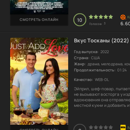
трудностями, и девушкам н
принимать решения под да
10
СМОТРЕТЬ ОНЛАЙН
6.6
3
Голосов:
Вкус Тосканы (2022)
Год выпуска:
2022
Страна:
США
Жанр:
драма, мелодрама, ко
Продолжительность:
01:24
Качество:
WEB-DL
Эйприл, шеф-повар, пытает
не вызывают восторга у изд
вдохновения она отправляе
местной кухни и добавить и
Эйприл встречает шеф-пова
в мир вкуса и наслаждения.
рецепты, но и вернуть радо
пронести через эту