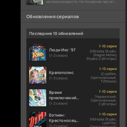
молодом возрасте. На похоронах звучат
разговоры о последствиях атомной бомбы.
Обновления сериалов
Последние 10 обновлений
1-10 серия
Люди Икс ’97
(HDrezka Studio,
Dragon Money
(1-2 сезон)
Studio, Субтитры)
1-13 серия
Крапополис
(Coldfilm,
Оригинальный,
(1-3 сезон)
TVShows)
1-10 серия
Время
(Украинский,
приключений:
Оригинальный,
Фионна и Кейк
(1-2 сезон)
Субтитры)
1-10 серия
Бэтмен:
(HDrezka Studio,
Крестоносец в
LostFilm,
плаще
(1-2 сезон)
Оригинальный)