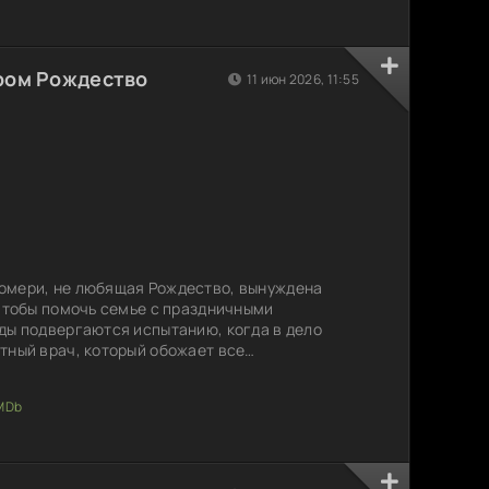
ром Рождество
11 июн 2026, 11:55
омери, не любящая Рождество, вынуждена
 чтобы помочь семье с праздничными
ды подвергаются испытанию, когда в дело
тный врач, который обожает все
Софи сталкивается с его оптимизмом и
 отношение к празднику начинает меняться. В
ку ей открываются новые аспекты жизни,
ть свои убеждения. Сможет ли она