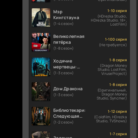
1-10 серия
Мэр
(HDrezka Studio,
Кингстауна
HDrezka Studio. 18+,
(1-4 сезон)
LostFilm)
Великолепная
1-100 серия
пятёрка
(Не требуется)
(1-8 сезон)
1-8 серия
Ходячие
(Dragon Money
мертвецы:
Studio, LostFilm,
Мертвый
(1-3 сезон)
ViruseProject)
город
1-8 серия
Дом Дракона
(Оригинальный,
Dragon Money
(1-3 сезон)
Studio, Syncmer)
Библиотекари:
1-12 серия
Следующая
(Coldfilm, HDrezka
Studio, TVShows)
глава
(1-2 сезон)
1-7 серия
Задание