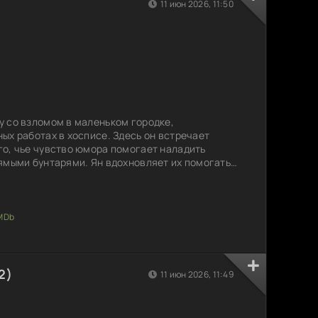
11 июн 2026, 11:50
 со взломом в маленьком городке,
ых работах в хосписе. Здесь он встречает
о, чье чувство юмора помогает наладить
ямыми бунтарями. Ян вдохновляет их помогать
 эмпатии. Патрику становится интересно, как
находит подход к людям и меняет их жизнь.
дает в хоспис как пациент, и это событие
иятие Патрика.
2)
11 июн 2026, 11:49