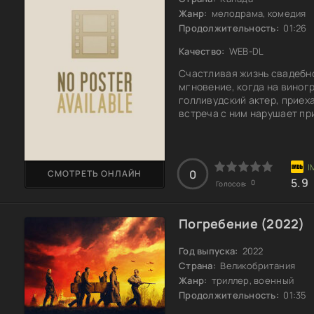
Жанр:
мелодрама, комедия
Продолжительность:
01:26
Качество:
WEB-DL
Счастливая жизнь свадебн
мгновение, когда на виног
голливудский актер, приех
встреча с ним нарушает пр
нечто совершенно неожида
повседневностью и миром, 
недоступным. Каково это – 
в их блеске? Ее профессио
0
СМОТРЕТЬ ОНЛАЙН
5.9
0
Голосов:
Погребение (2022)
Год выпуска:
2022
Страна:
Великобритания
Жанр:
триллер, военный
Продолжительность:
01:35