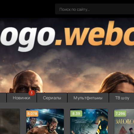
3
ы
Новинки
Сериалы
Мультфильмы
ТВ шоу
6.078
8.39
7.296