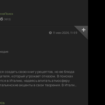
ужно быстро адаптироваться к новым условиям,
влением.
03
(1672)
11 июн 2026, 11:59
медия
ся создать свою книгу рецептов, но ее блюда
ателя, который угрожает отказом. В поисках
тся в Италию, надеясь впитать атмосферу
тальянские акценты в свои творения. В Италии
ра Роба, который становится ее проводником
 Он помогает ей не только освоить новые
сть кулинарии и жизни. Сможет ли Эйприл