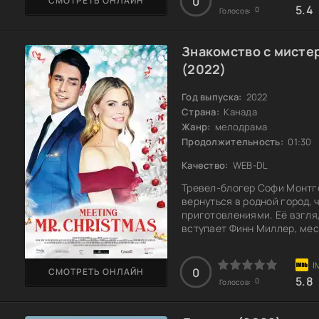
0
СМОТРЕТЬ ОНЛАЙН
5.4
0
Голосов:
Знакомство с мисте
(2022)
Год выпуска:
2022
Страна:
Канада
Жанр:
мелодрама
Продолжительность:
01:30
Качество:
WEB-DL
Тревел-блогер Софи Монтг
вернуться в родной город,
приготовлениями. Её взгля
вступает Финн Миллер, мес
рождественские традиции. 
радостью, и постепенно её
ходе подготовки к праздни
0
СМОТРЕТЬ ОНЛАЙН
5.8
заставляющие переосмысли
0
Голосов: