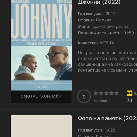
Джонни (2022)
Год выпуска:
2022
Страна:
Польша
Жанр:
драма, биография
Продолжительность:
01:59
Качество:
WEB-DL
Патрик, совершивший кражу
оказывается на общественн
священника Яна Качковског
контакт даже с самыми упр
смертельно больным и учит
этот необычный священник 
Однако однажды Ян сам попа
кардинально меняет воспр
0
СМОТРЕТЬ ОНЛАЙН
7.1
0
Голосов:
Фото на память (202
Год выпуска:
2022
Страна:
Канада