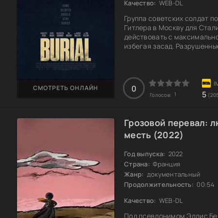
Качество:
WEB-DL
Группа советских солдат п
Гитлера в Москву для Стал
действовать с максимально
избегая засад. Разрушенны
каждом шагу. Внутри солда
зависит не только от них, н
Каждый момент — это напряж
они везут. В хаосе
0
СМОТРЕТЬ ОНЛАЙН
5
1
Голосов:
(20
Грозовой перевал: л
месть (2022)
Год выпуска:
2022
Страна:
Франция
Жанр:
документальный
Продолжительность:
00:54
Качество:
WEB-DL
Под псевдонимом Эллис Бе