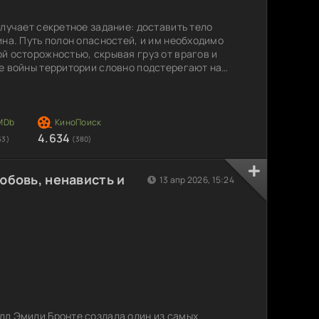
олучает секретное задание: доставить тело
ина. Путь полон опасностей, и им необходимо
й осторожностью, скрывая груз от врагов и
е войны территории словно подстерегают на
т растет осознание важности миссии: успех
о и от того, как повлияет это на будущее.
ение и страх за свою жизнь и за груз, который
4.634
53)
(380)
юбовь, ненависть и
13 апр 2026, 15:24
лл Эмили Бронте создала один из самых