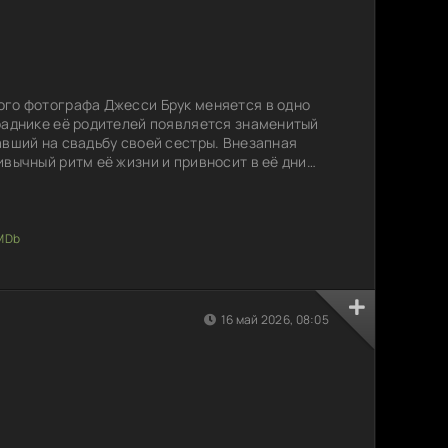
ого фотографа Джесси Брук меняется в одно
раднике её родителей появляется знаменитый
авший на свадьбу своей сестры. Внезапная
ивычный ритм её жизни и привносит в её дни
нное. Джесси оказывается между своей
который всегда казался ей далеким и
работать в окружении звезд и не потерять себя
нальные
16 май 2026, 08:05