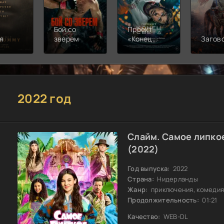
Бой со
Проект
я
зверем
«Конец
Загов
света»
2022 год
Слайм. Самое липко
(2022)
Год выпуска:
2022
Страна:
Нидерланды
Жанр:
приключения, комедия
Продолжительность:
01:21
Качество:
WEB-DL