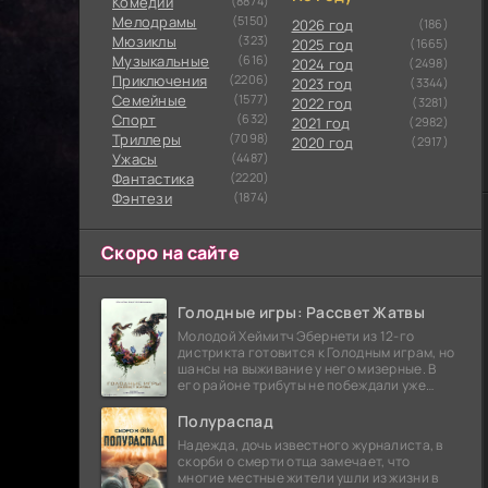
Комедии
(8874)
Мелодрамы
(5150)
2026 год
(186)
Мюзиклы
(323)
2025 год
(1665)
Музыкальные
(616)
2024 год
(2498)
Приключения
(2206)
2023 год
(3344)
Семейные
(1577)
2022 год
(3281)
Cпорт
(632)
2021 год
(2982)
Триллеры
(7098)
2020 год
(2917)
Ужасы
(4487)
Фантастика
(2220)
Фэнтези
(1874)
Скоро на сайте
Голодные игры: Рассвет Жатвы
Молодой Хеймитч Эбернети из 12-го
дистрикта готовится к Голодным играм, но
шансы на выживание у него мизерные. В
его районе трибуты не побеждали уже
сорок лет, и это создает атмосферу
безнадежности.
Полураспад
Надежда, дочь известного журналиста, в
скорби о смерти отца замечает, что
многие местные жители ушли из жизни в