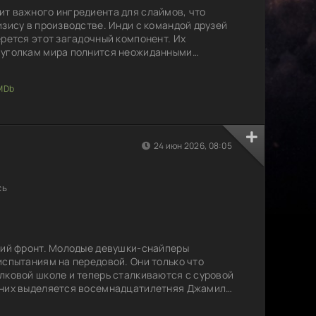
т важного ингредиента для слаймов, что
изису в производстве. Инди с командой друзей
ерется этот загадочный компонент. Их
 уголкам мира полнится неожиданными
ждый шаг приближает их к разгадке, но на пути
о и трудности, которые требуют смекалки и
овы зайти ради решения проблемы, и какие
24 июн 2026, 08:05
сь
кий фронт. Молодые девушки-снайперы
испытаниям на передовой. Они только что
лковой школе и теперь сталкиваются с суровой
 них выделяется восемнадцатилетняя Джамиля
ько метка стрелок, но и полна решимости
вые дни на фронте наполнены стрессом и