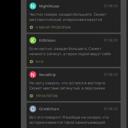
N
NightMuse
07.08.26
Честно говоря, ожидал большего. Сюжет
местами плоский, а персонажи кажутся
У МЕНЯ ПРОБЛЕМА
K
KillVision
07.08.26
Если честно, ожидал большего. Сюжет
немного затянут, а герои порой ведут себя
Н+Н
N
NovaDrip
07.08.26
Не могу сказать, что остался в восторге.
Сюжет местами затянутый, а персонажи
ПРОКЛЯТИЕ
G
GrimKitten
07.08.26
Вот это поворот! Я вообще не ожидал, что
история окажется такой захватывающей.