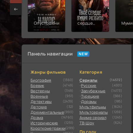
Твоё
Опустошение
сердце
Муми
будет
разбито
Панель навигации
Жанры фильмов
Категория
Биография
(1360)
Сериалы
(14572)
Боевик
(4749)
Русские
(4501)
Вестерны
(349)
Зарубежные
(14173)
Военные
(951)
Турецкие
(566)
Детективы
(2439)
Дорамы
(185)
Детские
(32)
Мультфильмы
(1624)
Документальные
(990)
Мультсериалы
(1259)
Драма
(14760)
Аниме сериал
(1245)
Исторические
(1251)
ТВ-Шоу
(624)
Короткометражки
(299)
По году