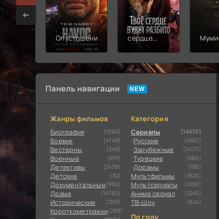
Твоё
Опустошение
сердце
Муми
будет
разбито
Панель навигации
Жанры фильмов
Категория
Биография
(1360)
Сериалы
(14572)
Боевик
(4749)
Русские
(4501)
Вестерны
(349)
Зарубежные
(14173)
Военные
(951)
Турецкие
(566)
Детективы
(2439)
Дорамы
(185)
Детские
(32)
Мультфильмы
(1624)
Документальные
(990)
Мультсериалы
(1259)
Драма
(14760)
Аниме сериал
(1245)
Исторические
(1251)
ТВ-Шоу
(624)
Короткометражки
(299)
По году