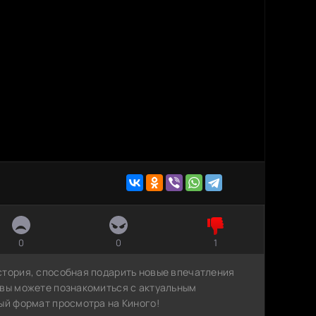
0
0
1
стория, способная подарить новые впечатления
 вы можете познакомиться с актуальным
ый формат просмотра на Киного!