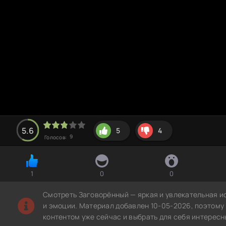
5.6
5
4
9
Голосов:
1
0
0
Смотреть Заговорённый — яркая и увлекательная и
и эмоции. Материал добавлен 10-05-2026, поэтому
контентом уже сейчас и выбрать для себя интересн