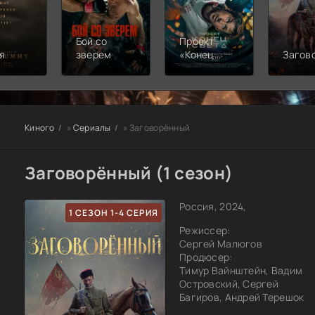
Бой со
Проект
я
зверем
«Конец
Загов
света»
Киного
»
Сериалы
» Заговорённый
Заговорённый (1 сезон)
Россия, 2024,
1 СЕЗОН 1-4 СЕРИЯ
Режиссер:
Сергей Малюгов
Продюсер:
Тимур Вайнштейн, Вадим
Островский, Сергей
Багиров, Андрей Терешок