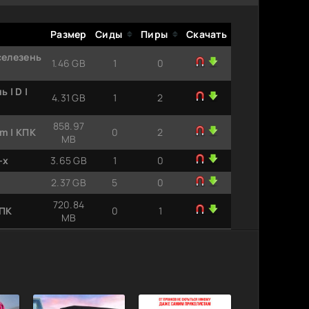
Размер
Сиды
Пиры
Скачать
селезень
1.46 GB
1
0
 | D |
4.31 GB
1
2
858.97
m | КПК
0
2
MB
-х
3.65 GB
1
0
2.37 GB
5
0
720.84
КПК
0
1
MB
2.37 GB
2
0
3.73 GB
1
0
7.02 GB
0
0