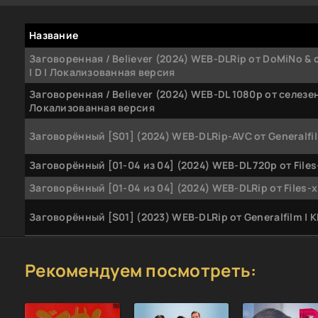
Название
Заговоренная / Believer (2024) WEB-DLRip от DoMiNo & 
| D | Локализованная версия
Заговоренная / Believer (2024) WEB-DL 1080p от селезень
Локализованная версия
Заговорённый [S01] (2024) WEB-DLRip-AVC от Generalfil
Заговорённый [01-04 из 04] (2024) WEB-DL 720p от Files
Заговорённый [01-04 из 04] (2024) WEB-DLRip от Files-х
Заговорённый [S01] (2023) WEB-DLRip от Generalfilm | 
Заговорённый [S01] (2024) WEB-DLRip-AVC от Files-x
Рекомендуем посмотреть:
Заговорённый [S01] (2023) WEB-DL 720p от ExKinoRay
Заговорённый [S01] (2023) WEB-DL 1080p
Заговорённый [01-08 из 08] (2015) WEB-DLRip-AVC от