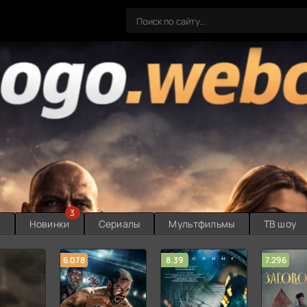
3
ы
Новинки
Сериалы
Мультфильмы
ТВ шоу
6.078
8.39
7.296