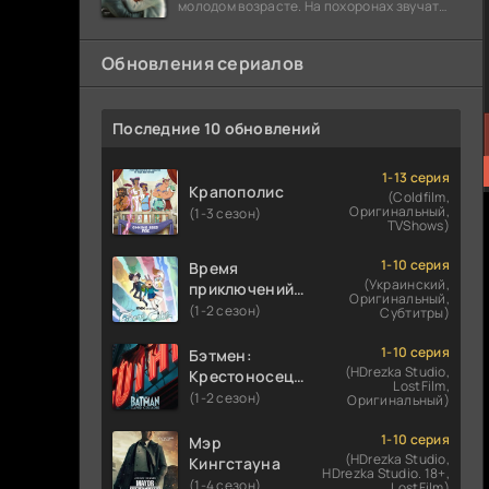
молодом возрасте. На похоронах звучат
разговоры о последствиях атомной бомбы.
Обновления сериалов
Последние 10 обновлений
1-13 серия
Крапополис
(Coldfilm,
Оригинальный,
(1-3 сезон)
TVShows)
1-10 серия
Время
(Украинский,
приключений:
Оригинальный,
Фионна и Кейк
(1-2 сезон)
Субтитры)
1-10 серия
Бэтмен:
(HDrezka Studio,
Крестоносец в
LostFilm,
плаще
(1-2 сезон)
Оригинальный)
1-10 серия
Мэр
(HDrezka Studio,
Кингстауна
HDrezka Studio. 18+,
(1-4 сезон)
LostFilm)