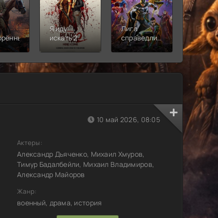
Я иду
Лига
Молодё
орённый
искать 2:
справедливости:
Новая
Вот и я
Кризис на
смена
бесконечных
землях.
Часть 2
10 май 2026, 08:05
Актеры:
Александр Дьяченко, Михаил Хмуров,
Тимур Бадалбейли, Михаил Владимиров,
Александр Майоров
Жанр:
военный, драма, история