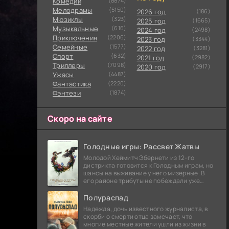
Комедии
(8874)
Мелодрамы
(5150)
2026 год
(186)
Мюзиклы
(323)
2025 год
(1665)
Музыкальные
(616)
2024 год
(2498)
Приключения
(2206)
2023 год
(3344)
Семейные
(1577)
2022 год
(3281)
Cпорт
(632)
2021 год
(2982)
Триллеры
(7098)
2020 год
(2917)
Ужасы
(4487)
Фантастика
(2220)
Фэнтези
(1874)
Скоро на сайте
Голодные игры: Рассвет Жатвы
Молодой Хеймитч Эбернети из 12-го
дистрикта готовится к Голодным играм, но
шансы на выживание у него мизерные. В
его районе трибуты не побеждали уже
сорок лет, и это создает атмосферу
безнадежности.
Полураспад
Надежда, дочь известного журналиста, в
скорби о смерти отца замечает, что
многие местные жители ушли из жизни в