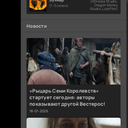
(HDrezka Studio,
Dragon Money
(1-3 сезон)
Studio, LostFilm)
Новости
«Рыцарь Семи Королевств»
стартует сегодня: авторы
показывают другой Вестерос!
18-01-2026