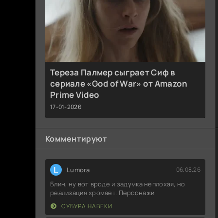
Тереза Палмер сыграет Сиф в
сериале «God of War» от Amazon
Prime Video
17-01-2026
Комментируют
L
Lumora
06.08.26
Блин, ну вот вроде и задумка неплохая, но
реализация хромает. Персонажи
СУБУРА НАВЕКИ