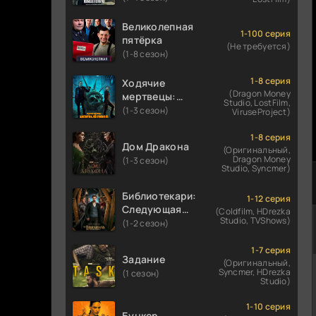
Великолепная
1-100 серия
пятёрка
(Не требуется)
(1-8 сезон)
1-8 серия
Ходячие
(Dragon Money
мертвецы:
Studio, LostFilm,
Мертвый
(1-3 сезон)
ViruseProject)
город
1-8 серия
Дом Дракона
(Оригинальный,
Dragon Money
(1-3 сезон)
Studio, Syncmer)
Библиотекари:
1-12 серия
Следующая
(Coldfilm, HDrezka
Studio, TVShows)
глава
(1-2 сезон)
1-7 серия
Задание
(Оригинальный,
Syncmer, HDrezka
(1 сезон)
Studio)
1-10 серия
Бункер