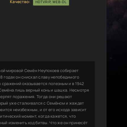
Качество:
HDTVRIP, WEB-DL
рвой мировой Семён Неупокоев собирает
18 годах он снискал славу непобедимого
х сражений оказывается полезным и в 1942
у Семёна лишь верный конь и шашка. Несмотря
терпят поражения. Тогда они решают
торый уже сталкивался с Семёном и жаждет
вится неизбежным, и от его исхода зависит
ритический момент, когда кажется, что
ный изменить ход битвы. Что же он принесёт