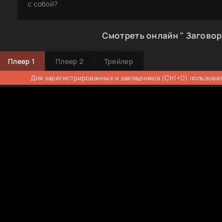
с собой?
Смотреть онлайн " Заговор
Плеер 1
Плеер 2
Трейлер
Для зарегистрированных и закладчиков (Ctrl+D) пользова