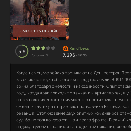
СМОТРЕТЬ ОНЛАЙН
5.6
7.296
9
Голосов:
(45320)
Когда немецкие войска проникают на Дон, ветеран Пе
казачью сотню, чтобы отстоять родные земли. В 1914-19
воина благодаря смелости и находчивости. Опыт стары
году, когда враг приходит с танками и артиллерией, а 
на технологическое преимущество противника, немцы 
сменить тактику и отправляют полковника Риттера, ко
реванша. Столкновение двух опытных командиров стано
судьба не только казаков, но и всего фронта. В самый к
надежда уходит, возникает загадочный союзник, способ