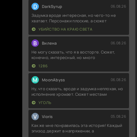
D
DarkSyrup
06.08.26
Задумка вроде интересная, но чего-то не
хватает. Персонажи плоские, а сюжет
УБИЙСТВО НА КРАЮ СВЕТА
В
Вилена
06.08.26
Не могу сказать, что я в восторге. Сюжет,
конечно, интересный, но много
1286
M
MoonAbyss
06.08.26
Ну, что сказать, вроде и задумка неплохая, но
исполнение хромает. Сюжет местами
УГОЛЬ
V
Vioris
05.08.26
Как же мне понравилась эта история! Каждый
эпизод держит в напряжении, а