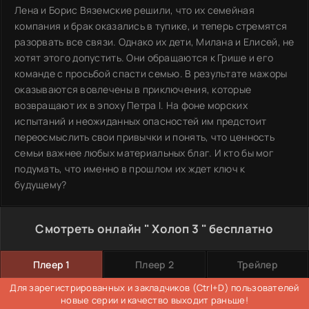
Лена и Борис Вяземские решили, что их семейная
компания и брак оказались в тупике, и теперь стремятся
разорвать все связи. Однако их дети, Милана и Елисей, не
хотят этого допустить. Они обращаются к Грише и его
команде с просьбой спасти семью. В результате мажоры
оказываются вовлечены в приключения, которые
возвращают их в эпоху Петра I. На фоне морских
испытаний и неожиданных опасностей им предстоит
переосмыслить свои привычки и понять, что ценность
семьи важнее любых материальных благ. И кто бы мог
подумать, что именно в прошлом их ждет ключ к
будущему?
Смотреть онлайн " Холоп 3 " бесплатно
Плеер 1
Плеер 2
Трейлер
Для зарегистрированных и закладчиков (Ctrl+D) пользователей
новые серии и качество выходит раньше!