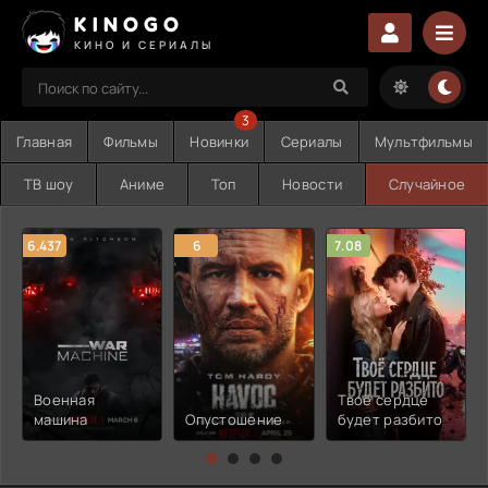
KINOGO
КИНО И СЕРИАЛЫ
3
Главная
Фильмы
Новинки
Сериалы
Мультфильмы
ТВ шоу
Аниме
Топ
Новости
Случайное
6.437
6
7.08
Военная
Твоё сердце
машина
Опустошение
будет разбито