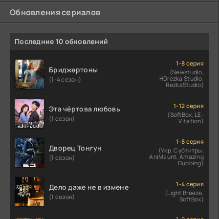
Обновления сериалов
Последние 10 обновлений
1-8 серия
Бриджертоны
(Newstudio,
HDrezka Studio,
(1-4 сезон)
RezkaStudio)
1-12 серия
Эта чёртова любовь
(SoftBox, LE-
(1 сезон)
Vitation)
1-8 серия
Дворец Тонгун
(Укр. Субтитры,
AniMaunt, Amazing
(1 сезон)
Dubbing)
1-4 серия
Дело даже не в измене
(Light Breeze,
(1 сезон)
SoftBox)