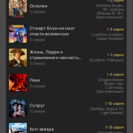
1-2 серия
Осколки
(HDrezka Studio.
18+, Дубляж
(1 сезон)
HDrezka St. 18+,
Оригинальный)
Стюарт Блум не смог
1-3 серия
спасти вселенную
(LostFilm, Coldfilm,
Кураж-бамбей)
(1 сезон)
Жизнь, Ларри и
1-7 серия
стремление к несчастью:
(Coldfilm, TVShows)
Почти история Америки
(1 сезон)
1-5 серия
Лаки
(Dragon Money
Studio, Укр.
(1 сезон)
Субтитры,
Оригинальный)
1-10 серия
Супруг
(SoftBox, DubLik.TV,
(1 сезон)
Light Breeze)
1-13 серия
Коп-звезда
(Не требуется,