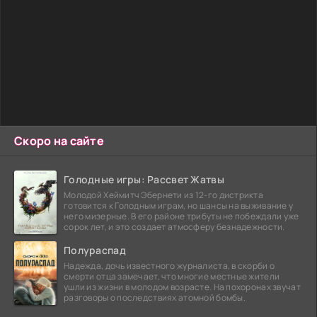
Скоро на сайте
Голодные игры: Рассвет Жатвы
Молодой Хеймитч Эбернети из 12-го дистрикта
готовится к Голодным играм, но шансы на выживание у
него мизерные. В его районе трибуты не побеждали уже
сорок лет, и это создает атмосферу безнадежности.
Полураспад
Надежда, дочь известного журналиста, в скорби о
смерти отца замечает, что многие местные жители
ушли из жизни в молодом возрасте. На похоронах звучат
разговоры о последствиях атомной бомбы.