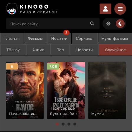
KINOGO
КИНО И СЕРИАЛЫ
3
Главная
Фильмы
Новинки
Сериалы
Мультфильмы
ТВ шоу
Аниме
Топ
Новости
Случайное
6
7.08
Твоё сердце
Опустошение
будет разбито
Мумия