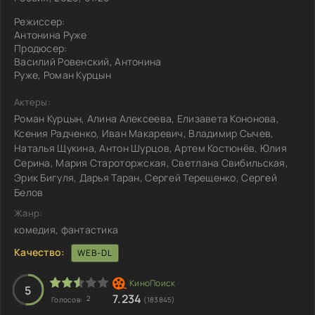
Режиссер:
Антонина Руже
Продюсер:
Василий Ровенский, Антонина
Руже, Роман Курцын
Актеры:
Роман Курцын, Алина Алексеева, Елизавета Кононова,
Ксения Радченко, Иван Макаревич, Владимир Сычев,
Наталья Щукина, Антон Шурцов, Артем Костюнёв, Юлия
Серина, Мария Староторжская, Светлана Свибильская,
Эрик Бигуля, Дарья Таран, Сергей Терещенко, Сергей
Белов
Жанр:
комедия, фантастика
Качество:
WEB-DL
5
7.234
2
Голосов:
(183845)