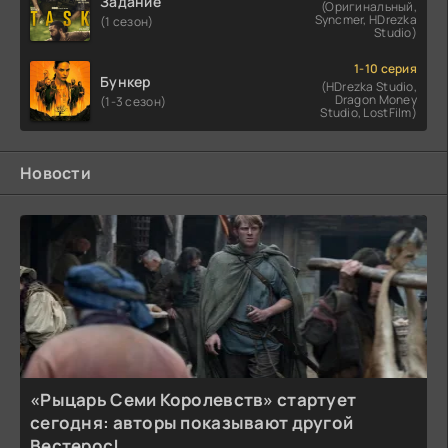
Задание
(Оригинальный,
Syncmer, HDrezka
(1 сезон)
Studio)
1-10 серия
Бункер
(HDrezka Studio,
Dragon Money
(1-3 сезон)
Studio, LostFilm)
Новости
«Рыцарь Семи Королевств» стартует
сегодня: авторы показывают другой
Вестерос!