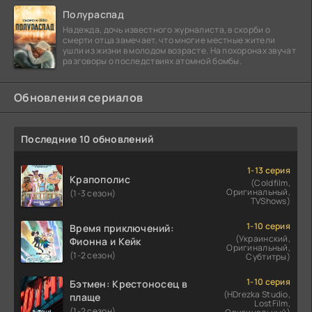
Полураспад
Надежда, дочь известного журналиста, в скорби о
смерти отца замечает, что многие местные жители
ушли из жизни в молодом возрасте. На похоронах звучат
разговоры о последствиях атомной бомбы.
Обновления сериалов
Последние 10 обновлений
1-13 серия
Крапополис
(Coldfilm,
Оригинальный,
(1-3 сезон)
TVShows)
1-10 серия
Время приключений:
(Украинский,
Фионна и Кейк
Оригинальный,
(1-2 сезон)
Субтитры)
1-10 серия
Бэтмен: Крестоносец в
(HDrezka Studio,
плаще
LostFilm,
(1-2 сезон)