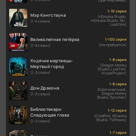
Оригинальный)
1-10 серия
Мэр Кингстауна
(HDrezka Studio,
HDrezka Studio. 18+,
(1-4 сезон)
LostFilm)
Великолепная пятёрка
1-100 серия
(Не требуется)
(1-8 сезон)
1-8 серия
Ходячие мертвецы:
(Dragon Money
Мертвый город
Studio, LostFilm,
(1-3 сезон)
ViruseProject)
1-8 серия
Дом Дракона
(Оригинальный,
Dragon Money
(1-3 сезон)
Studio, Syncmer)
Библиотекари:
1-12 серия
Следующая глава
(Coldfilm, HDrezka
Studio, TVShows)
(1-2 сезон)
1-7 серия