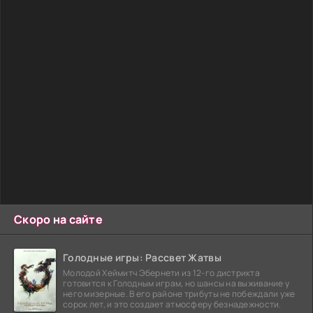
Скоро на сайте
Голодные игры: Рассвет Жатвы
Молодой Хеймитч Эбернети из 12-го дистрикта
готовится к Голодным играм, но шансы на выживание у
него мизерные. В его районе трибуты не побеждали уже
сорок лет, и это создает атмосферу безнадежности.