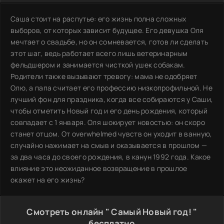
Саша стоит на распутье: его жизнь полна сложных
выборов, от которых зависит будущее. Его девушка Оля
мечтает о свадьбе, но он сомневается, готов ли сделать
этот шаг, ведь работает всего лишь ветеринарным
фельдшером и занимается чисткой ушек собакам.
Родители также вызывают тревогу: мама не одобряет
Олю, а папа считает его профессию низкопрофильной. Не
лучший фон для праздника, когда все собираются у Саши,
чтобы отметить Новый год и его день рождения, который
совпадает с 1 января. Оля шокирует новостью: он скоро
станет отцом. От overwhelmed чувств он уходит в ванную,
случайно нажимает на смыв и оказывается в прошлом —
за два часа до своего рождения, в канун 1992 года. Какое
влияние это неожиданное возвращение в прошлое
окажет на его жизнь?
Смотреть онлайн " Самый Новый год! "
бесплатно