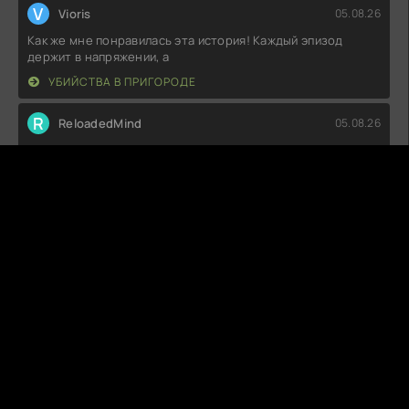
V
Vioris
05.08.26
Как же мне понравилась эта история! Каждый эпизод
держит в напряжении, а
УБИЙСТВА В ПРИГОРОДЕ
R
ReloadedMind
05.08.26
Как-то странно все это, ожидал большего. Сюжет вроде
зацепил, но персонажи как
НЕМЕЦКИЙ ДОМ