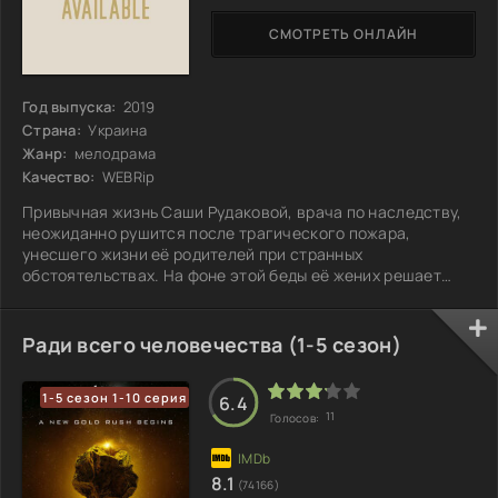
СМОТРЕТЬ ОНЛАЙН
Год выпуска:
2019
Страна:
Украина
Жанр:
мелодрама
Качество:
WEBRip
Привычная жизнь Саши Рудаковой, врача по наследству,
неожиданно рушится после трагического пожара,
унесшего жизни её родителей при странных
обстоятельствах. На фоне этой беды её жених решает
расстаться, чтобы не подрывать свою карьеру.
Оказавшись наедине с горем, Саша решает начать всё
заново и устраивается в поликлинику. Здесь у неё
Ради всего человечества (1-5 сезон)
появляется возможность не только вернуться к работе,
но и, возможно, вновь найти любовь. Смогут ли её
1-5 сезон 1-10 серия
чувства зацвести в обстановке, полной тени из
6.4
11
Голосов:
прошлого?
8.1
(74166)