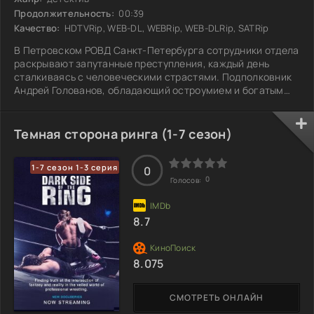
Продолжительность:
00:39
Качество:
HDTVRip, WEB-DL, WEBRip, WEB-DLRip, SATRip
В Петровском РОВД Санкт-Петербурга сотрудники отдела
раскрывают запутанные преступления, каждый день
сталкиваясь с человеческими страстями. Подполковник
Андрей Голованов, обладающий остроумием и богатым
опытом, ведет команду из пяти оперативников: майора
Павла Шапошникова и капитанов Дмитрия Красавченко с
Тимуром Бубновым, а также старшего лейтенанта Антона
Темная сторона ринга (1-7 сезон)
Ветрова и лейтенанта Владимира Кузьмина. Каждый из
них уникален, но вместе они представляют собой
1-7 сезон 1-3 серия
сплоченный коллектив. В мире, где милиция
0
0
Голосов:
8.7
8.075
СМОТРЕТЬ ОНЛАЙН