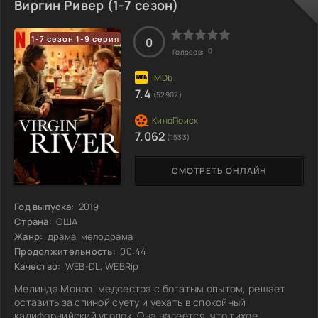
берётся опытная следователь Рэйчел Кэри,
Виргин Ривер (1-7 сезон)
сталкивающаяся с противоречивыми уликами. Шон
пытается убедить её в своей невиновности, но её
1-7 сезон 1-9 серия
интуиция подсказывает, что ситуация куда запутаннее,
0
0
Голосов:
чем
7.4
(52902)
7.062
(1533)
СМОТРЕТЬ ОНЛАЙН
Год выпуска:
2019
Страна:
США
Жанр:
драма, мелодрама
Продолжительность:
00:44
Качество:
WEB-DL, WEBRip
Мелинда Монро, медсестра с богатым опытом, решает
оставить за спиной суету и уехать в спокойный
калифорнийский уголок. Она надеется, что тихое