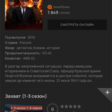
7.849
(125609)
СМОТРЕТЬ ОНЛАЙН
Год выпуска:
2019
Страна:
Россия
Жанр:
детектив, боевик, история
Продолжительность:
00:45
Качество:
WEB-DL
В разгар напряжённой ситуации, перед немецким
вторжением в Советский Союз, офицер Красной армии
Георгий Волков оказывается в центре событий, которые
навсегда изменят его жизнь. 21 июня 1941 года он
транспортирует в Союз драгоценные изумруды и важные
документы в рамках торгового соглашения с Германией.
Однако мир, казавшийся стабильным, начинает рушиться
Захват (1-3 сезон)
с началом войны. Волков попадает в плен к хитроумному
агенту Абвера Конраду фон Бютцеву, для которого
1-3 сезон 1-6 серия
информация из документов ценнее любых
0
0