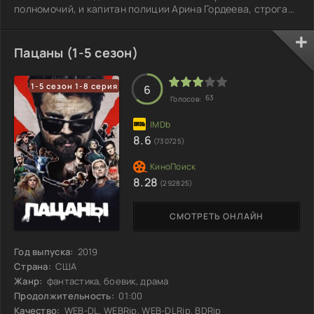
полномочий, и капитан полиции Арина Гордеева, строгая
и принципиальная. Рыжов намерен оставить прошлое
позади и устроиться на тихую работу в Жилкомсервис,
предпочитая кататься по улицам на своем старом
Пацаны (1-5 сезон)
автомобиле. Арина, ставшая участковым в том же районе,
вскоре понимает, что здесь правит страхом влиятельный
1-5 сезон 1-8 серия
бизнесмен Веня Ворон, а местный капитан
6
63
Голосов:
8.6
(730725)
8.28
(292825)
СМОТРЕТЬ ОНЛАЙН
Год выпуска:
2019
Страна:
США
Жанр:
фантастика, боевик, драма
Продолжительность:
01:00
Качество:
WEB-DL, WEBRip, WEB-DLRip, BDRip