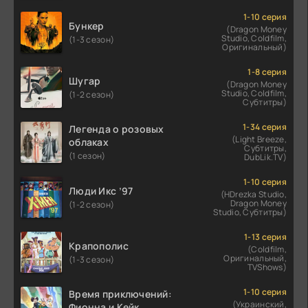
1-10 серия
Бункер
(Dragon Money
Studio, Coldfilm,
(1-3 сезон)
Оригинальный)
1-8 серия
Шугар
(Dragon Money
Studio, Coldfilm,
(1-2 сезон)
Субтитры)
1-34 серия
Легенда о розовых
(Light Breeze,
облаках
Субтитры,
(1 сезон)
DubLik.TV)
1-10 серия
Люди Икс ’97
(HDrezka Studio,
Dragon Money
(1-2 сезон)
Studio, Субтитры)
1-13 серия
Крапополис
(Coldfilm,
Оригинальный,
(1-3 сезон)
TVShows)
1-10 серия
Время приключений:
(Украинский,
Фионна и Кейк