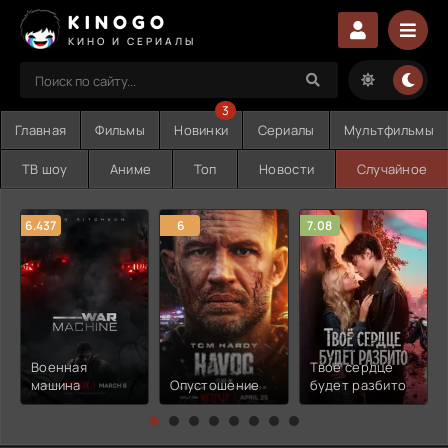
KINOGO
КИНО И СЕРИАЛЫ
3
Главная
Фильмы
Новинки
Сериалы
Мультфильмы
ТВ шоу
Аниме
Топ
Новости
Случайное
6.437
6
7.08
Военная
Твоё сердце
машина
Опустошение
будет разбито