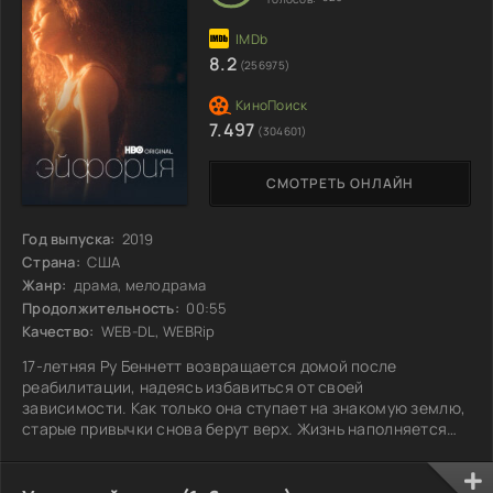
8.2
(256975)
7.497
(304601)
СМОТРЕТЬ ОНЛАЙН
Год выпуска:
2019
Страна:
США
Жанр:
драма, мелодрама
Продолжительность:
00:55
Качество:
WEB-DL, WEBRip
17-летняя Ру Беннетт возвращается домой после
реабилитации, надеясь избавиться от своей
зависимости. Как только она ступает на знакомую землю,
старые привычки снова берут верх. Жизнь наполняется
вечеринками и веществами, превращаясь в бесконечный
круг. Внезапно в её жизни появляется Джулс —
загадочная девушка, которая вносит свежий воздух и