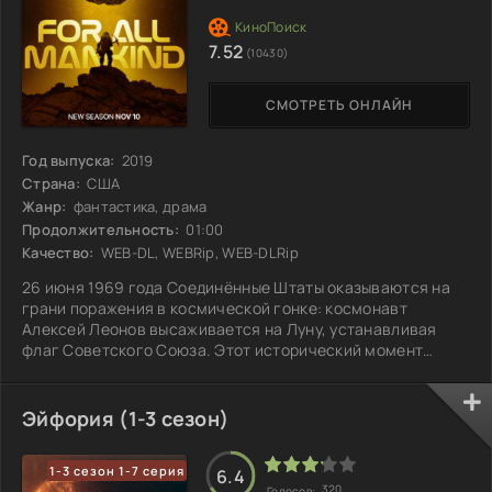
7.52
(10430)
СМОТРЕТЬ ОНЛАЙН
Год выпуска:
2019
Страна:
США
Жанр:
фантастика, драма
Продолжительность:
01:00
Качество:
WEB-DL, WEBRip, WEB-DLRip
26 июня 1969 года Соединённые Штаты оказываются на
грани поражения в космической гонке: космонавт
Алексей Леонов высаживается на Луну, устанавливая
флаг Советского Союза. Этот исторический момент
вызывает шок в NASA, которое вынуждено приостановить
несколько амбициозных программ. Но вместо уныния это
событие пробуждает в американцах решимость вернуть
Эйфория (1-3 сезон)
себе утраченное лидерство в космосе. Столкнувшись с
новым вызовом, США начинают пересматривать свои
1-3 сезон 1-7 серия
стратегии, готовя ответный удар, чтобы
6.4
320
Голосов: