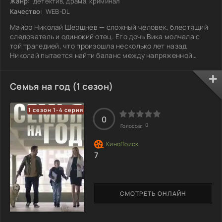
Жанр:
детектив, драма, криминал
Качество:
WEB-DL
Майор Николай Шершнев — сложный человек, блестящий
следователь и одинокий отец. Его дочь Вика молчала с
той трагедией, что произошла несколько лет назад.
Николай пытается найти баланс между напряженной
работой и наладкой отношений с дочерью, что дается ему
нелегко. В расследованиях ему помогают молодая
следователь Кира и судмедэксперт Алексей, но в
Семья на год (1 сезон)
вопросах семейных отношений он остается один на один
со своими страхами и сомнениями. Как ему удастся
1 сезон 1-4 серия
преодолеть эту бездну между ним и Викой, и
0
0
Голосов:
7
СМОТРЕТЬ ОНЛАЙН