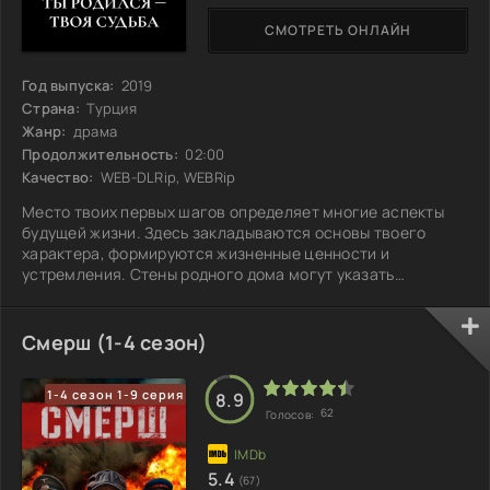
СМОТРЕТЬ ОНЛАЙН
Год выпуска:
2019
Страна:
Турция
Жанр:
драма
Продолжительность:
02:00
Качество:
WEB-DLRip, WEBRip
Место твоих первых шагов определяет многие аспекты
будущей жизни. Здесь закладываются основы твоего
характера, формируются жизненные ценности и
устремления. Стены родного дома могут указать
направление: от выбора профессии до формирования
отношений с окружающими. В начале твоя история
пишется матерью, как будто на чистом листе, и именно
Смерш (1-4 сезон)
она задает курс твоему жизненному пути. Но со временем
ты сам берешь в руки этот карандаш, продолжая линию,
1-4 сезон 1-9 серия
добавляя свои штрихи и принимая важные решения.
8.9
62
Голосов:
5.4
(67)