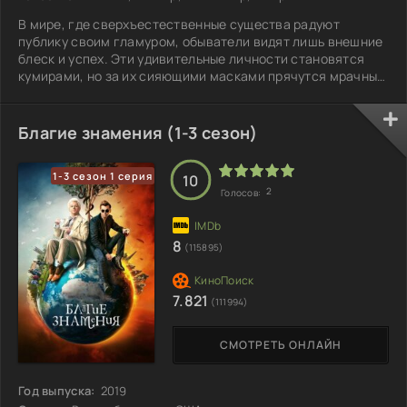
В мире, где сверхъестественные существа радуют
публику своим гламуром, обыватели видят лишь внешние
блеск и успех. Эти удивительные личности становятся
кумирами, но за их сияющими масками прячутся мрачные
тайны: скандалы, зависимости и коварные интриги. Под
опекой всеобщего восхищения супергерои часто
оказываются эгоистичными, готовыми пойти на всё ради
Благие знамения (1-3 сезон)
выгоды. В то же время есть те, кто не боится выступать
против системы — группа решительных людей,
1-3 сезон 1 серия
стремящихся разоблачить и остановить тиранию
10
2
Голосов:
8
(115895)
7.821
(111994)
СМОТРЕТЬ ОНЛАЙН
Год выпуска:
2019