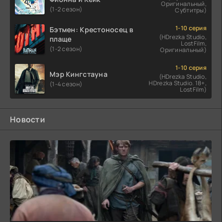
Оригинальный,
(1-2 сезон)
Субтитры)
1-10 серия
Бэтмен: Крестоносец в
(HDrezka Studio,
плаще
LostFilm,
(1-2 сезон)
Оригинальный)
1-10 серия
Мэр Кингстауна
(HDrezka Studio,
HDrezka Studio. 18+,
(1-4 сезон)
LostFilm)
Новости