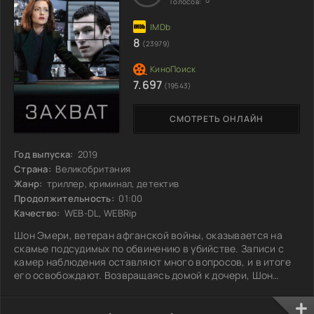
Голосов:
8
(23979)
7.697
(19543)
СМОТРЕТЬ ОНЛАЙН
Год выпуска:
2019
Страна:
Великобритания
Жанр:
триллер, криминал, детектив
Продолжительность:
01:00
Качество:
WEB-DL, WEBRip
Шон Эмери, ветеран афганской войны, оказывается на
скамье подсудимых по обвинению в убийстве. Записи с
камер наблюдения оставляют много вопросов, и в итоге
его освобождают. Возвращаясь домой к дочери, Шон
мечтает о новой жизни, но вскоре его имя снова
оказывается в числе подозреваемых. За расследование