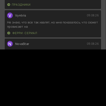
ПРАЗДНИКИ
V
Vyntris
09.08.26
Не знаю, что все так хвалят, но мне показалось, что сюжет
провисает на
ФЕРРИ: СЕРИАЛ
N
NovaStar
09.08.26
Не знаю, что все в восторге, но мне показалось, что это
просто набор клише.
СПРЯЧЬ МЕНЯ