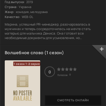
Год выпуска:
2019
Страна:
Украина
Жанр:
комедия, мелодрама
Качество:
WEB-DL
Марина, успешный PR-менеджер, разочаровалась в
мужчинах и теперь сосредоточилась на мечте стать
матерью для мальчика Дениса. Она готовит все
необходимые документы для усыновления, но
сталкивается с отказом из-за старого конфликта с
одноклассницей Светой, работающей в социальной
службе, которая утверждает, что Марина не замужем.
Волшебное слово (1 сезон)
Вспомнив о Серёже, обаятельном мужчине, с которым
недавно проводила собеседование, она решает
1 сезон 1-2 серия
предложить ему фиктивный брак за деньги, чтобы
получить возможность
0
0
Голосов:
СМОТРЕТЬ ОНЛАЙН