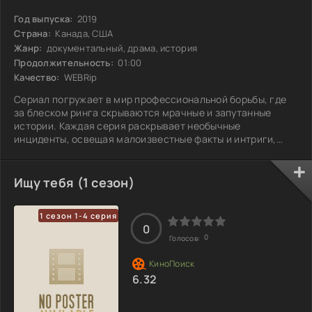
Год выпуска:
2019
Страна:
Канада, США
Жанр:
документальный, драма, история
Продолжительность:
01:00
Качество:
WEBRip
Сериал погружает в мир профессиональной борьбы, где
за блеском ринга скрываются мрачные и запутанные
истории. Каждая серия раскрывает необычные
инциденты, освещая малоизвестные факты и интриги,
остающиеся вне поля зрения зрителей. От жестоких
конфликтов между звездами до трагических событий и
исчезновений — проект показывает те страницы истории,
Ищу тебя (1 сезон)
о которых многие предпочли бы умалчивать. Реальные
расследования заставляют задуматься о тонкой грани
1 сезон 1-4 серия
между искусством и жестокой реальностью,
0
0
Голосов:
6.32