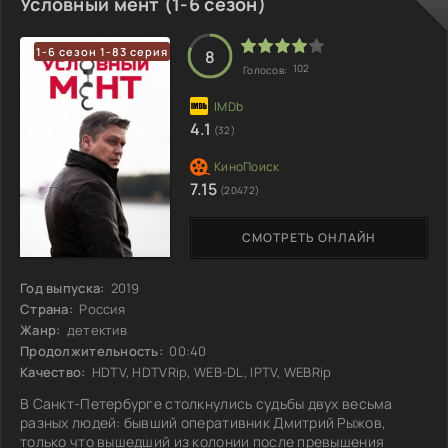
Условный мент (1-6 сезон)
пробуждает в Ру надежду на перемены. Это новое
знакомство открывает перед ней неизведанные
1-6 сезон 1-83 серия
горизонты, заставляя задуматься о том, как можно жить
8
102
Голосов:
иначе. Но
4.1
(32)
7.15
(20472)
СМОТРЕТЬ ОНЛАЙН
Год выпуска:
2019
Страна:
Россия
Жанр:
детектив
Продолжительность:
00:40
Качество:
HDTV, HDTVRip, WEB-DL, IPTV, WEBRip
В Санкт-Петербурге столкнулись судьбы двух весьма
разных людей: бывший оперативник Дмитрий Рыжов,
только что вышедший из колонии после превышения