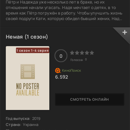
Пётр и Надежда уже несколько лет в браке, но их
отношения начали угасать. Надя мечтает о детях, в то
время как Пётр погружён в работу. Чтобы улучшить жизнь
своей подруги Кати, которую обидел бывший жених, Надя
знакомит её с Валерой, другом Петра. Валера, заметив
напряжение между супругами, предлагает Петру способ
вернуть прежние чувства. Так, они решают отправиться в
Немая (1 сезон)
романтическое путешествие на яхте, надеясь на
обновление своих чувств. Однако они даже не
1 сезон 1-4 серия
подозревают, какие сюрпризы готовит им
0
0
Голосов:
6.592
СМОТРЕТЬ ОНЛАЙН
Год выпуска:
2019
Страна:
Украина