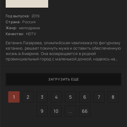
Год выпуска:
2019
Страна:
Россия
Жанр:
мелодрама
Качество:
HDTV
Евгения Лазарева, олимпийская чемпионка по фигурному
катанию, решает покинуть мужа и оставить обеспеченную
жизнь в Америке. Она возвращается в родной
провинциальный город с маленькой дочкой, надеясь на
поддержку семьи. Однако, как ни странно, в доме
родителей ей не хватает опоры и понимания.
Столкнувшись с новыми трудностями, Женя оказывается
ЗАГРУЗИТЬ ЕЩЕ
одна со своими переживаниями и сомнениями. Каждый
день становится испытанием, и старые связи вдруг
кажутся натянутыми. Как же справиться с этой
1
2
3
4
5
6
7
8
9
10
...
66