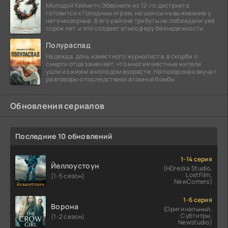
Молодой Хеймитч Эбернети из 12-го дистрикта
готовится к Голодным играм, но шансы на выживание у
него мизерные. В его районе трибуты не побеждали уже
сорок лет, и это создает атмосферу безнадежности.
Полураспад
Надежда, дочь известного журналиста, в скорби о
смерти отца замечает, что многие местные жители
ушли из жизни в молодом возрасте. На похоронах звучат
разговоры о последствиях атомной бомбы.
Обновления сериалов
Последние 10 обновлений
1-14 серия
Йеллоустоун
(HDrezka Studio,
LostFilm,
(1-5 сезон)
NewComers)
1-6 серия
Ворона
(Оригинальный,
Субтитры,
(1-2 сезон)
Newstudio)