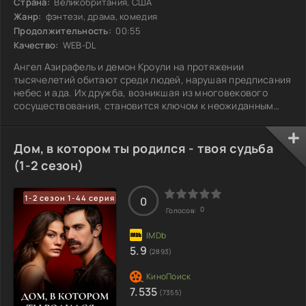
Страна:
Великобритания, США
Жанр:
фэнтези, драма, комедия
Продолжительность:
00:55
Качество:
WEB-DL
Ангел Азирафель и демон Кроули на протяжении
тысячелетий обитают среди людей, нарушая предписания
небес и ада. Их дружба, возникшая из многовекового
сосуществования, становится ключом к неожиданным
шагам, когда мир оказывается на грани апокалипсиса.
Объединив усилия, они решают предотвратить
катастрофу, движимые привязанностью к земной жизни.
Дом, в котором ты родился - твоя судьба
Каждый их поступок обдуман до мелочей, ведь на кону
(1-2 сезон)
судьба всего человечества, а один неверный шаг может
обернуться катастрофой. Однако истинные намерения
1-2 сезон 1-44 серия
0
0
Голосов:
5.9
(2893)
7.535
(7355)