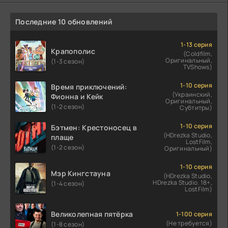
Последние 10 обновлений
1-13 серия
Крапополис
(Coldfilm,
Оригинальный,
(1-3 сезон)
TVShows)
1-10 серия
Время приключений:
(Украинский,
Фионна и Кейк
Оригинальный,
(1-2 сезон)
Субтитры)
1-10 серия
Бэтмен: Крестоносец в
(HDrezka Studio,
плаще
LostFilm,
(1-2 сезон)
Оригинальный)
1-10 серия
Мэр Кингстауна
(HDrezka Studio,
HDrezka Studio. 18+,
(1-4 сезон)
LostFilm)
Великолепная пятёрка
1-100 серия
(Не требуется)
(1-8 сезон)