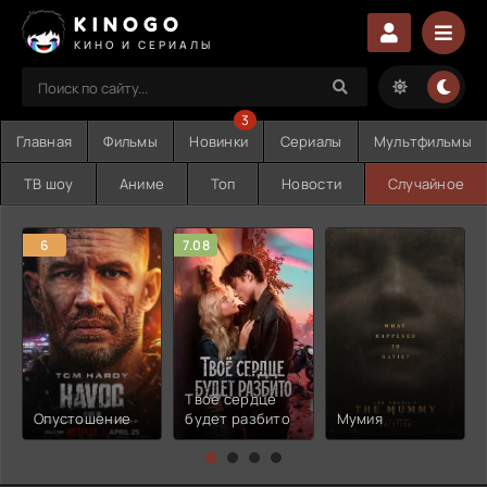
KINOGO
КИНО И СЕРИАЛЫ
3
Главная
Фильмы
Новинки
Сериалы
Мультфильмы
ТВ шоу
Аниме
Топ
Новости
Случайное
6
7.08
Твоё сердце
Опустошение
будет разбито
Мумия