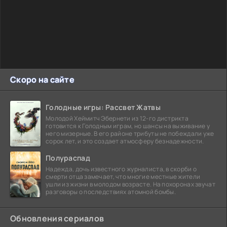
Скоро на сайте
Голодные игры: Рассвет Жатвы
Молодой Хеймитч Эбернети из 12-го дистрикта
готовится к Голодным играм, но шансы на выживание у
него мизерные. В его районе трибуты не побеждали уже
сорок лет, и это создает атмосферу безнадежности.
Полураспад
Надежда, дочь известного журналиста, в скорби о
смерти отца замечает, что многие местные жители
ушли из жизни в молодом возрасте. На похоронах звучат
разговоры о последствиях атомной бомбы.
Обновления сериалов