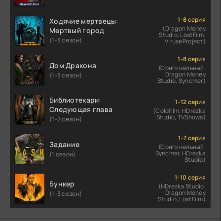
1-8 серия
Ходячие мертвецы:
(Dragon Money
Мертвый город
Studio, LostFilm,
(1-3 сезон)
ViruseProject)
1-8 серия
Дом Дракона
(Оригинальный,
Dragon Money
(1-3 сезон)
Studio, Syncmer)
Библиотекари:
1-12 серия
Следующая глава
(Coldfilm, HDrezka
Studio, TVShows)
(1-2 сезон)
1-7 серия
Задание
(Оригинальный,
Syncmer, HDrezka
(1 сезон)
Studio)
1-10 серия
Бункер
(HDrezka Studio,
Dragon Money
(1-3 сезон)
Studio, LostFilm)