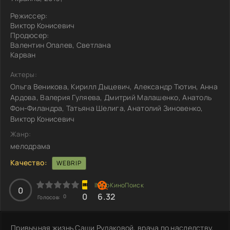
Режиссер:
Виктор Конисевич
Продюсер:
Валентин Опалев, Светлана
Карван
Актеры:
Ольга Веникова, Кирилл Дыцевич, Александр Тютин, Анна
Ардова, Валерия Гуляева, Дмитрий Малашенко, Анатоль
Фон-Филандра, Татьяна Шелига, Анатолий Зиновенко,
Виктор Конисевич
Жанр:
мелодрама
Качество:
WEBRIP
0
0
6.32
0
Голосов:
Привычная жизнь Саши Рудаковой, врача по наследству,