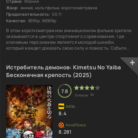
Страна:
Япония
Жанр:
аниме, мультфильм, короткометражка
Продолжительность:
00:11
Качество:
BDRip, WEBRip
В этом короткометражном анимационном фильме зрители
оказываются в центре спортивного соревнования, где
ключевым персонажем является молодой шиноби,
который жаждет доказать свою силу и ловкость. События
развиваются в деревне скрытого листа, где ниндзя
ежегодно состязаются друг с другом. Главный герой с
энтузиазмом участвует в испытаниях, демонстрируя свои
Истребитель демонов: Kimetsu No Yaiba
боевые навыки. Но на пути к заветной цели возникает
Бесконечная крепость (2025)
неожиданная преграда — у него начинаются серьёзные
проблемы с пищеварением во время
7.8
55
Голосов:
8.4
8.281