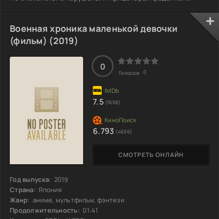
своему божеству, вынуждена покинуть свои глубины,
чтобы противостоять угрозе. На поверхности как раз
заканчивается праздник открытия страны, и Римуру с
Военная хроника маленькой девочки
друзьями решили устроить себе короткие каникулы.
(фильм) (2019)
Теперь им предстоит погружение на дно, чтобы помочь
Юре в её нелёгкой судьбе. Но что на самом
0
0
Голосов:
7.5
(1656)
6.793
(4636)
СМОТРЕТЬ ОНЛАЙН
Год выпуска:
2019
Страна:
Япония
Жанр:
аниме, мультфильм, фэнтези
Продолжительность:
01:41