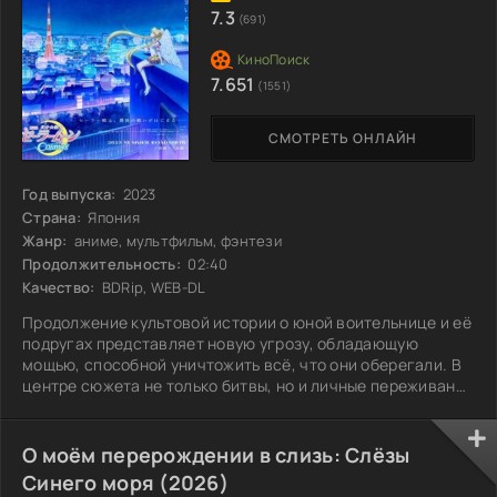
7.3
(691)
7.651
(1551)
СМОТРЕТЬ ОНЛАЙН
Год выпуска:
2023
Страна:
Япония
Жанр:
аниме, мультфильм, фэнтези
Продолжительность:
02:40
Качество:
BDRip, WEB-DL
Продолжение культовой истории о юной воительнице и её
подругах представляет новую угрозу, обладающую
мощью, способной уничтожить всё, что они оберегали. В
центре сюжета не только битвы, но и личные переживания
героинь, их дружба и вера в добро. Каждая из воительниц
сталкивается с внутренними конфликтами, преодолевая
их, чтобы стать сильнее и спасти планету от
О моём перерождении в слизь: Слёзы
надвигающейся катастрофы. Мир оказывается на грани, и
Синего моря (2026)
традиционные методы борьбы не помогут. Чтобы