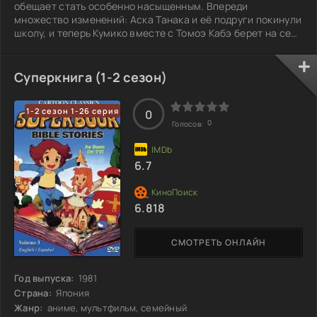
обещает стать особенно насыщенным. Впереди
множество изменений: Аска Танака и её подруги покинули
школу, и теперь Кумико вместе с Томоэ Кабэ берет на себя
роль наставника новичков в духовом оркестре. Среди
новых лиц — Канадэ Хисаиши, Мотому Цукинага и сестры
Мирэй и Сацуки Сузуки. На горизонте уже маячит
Суперкнига (1-2 сезон)
музыкальный фестиваль «Sunrise», где им предстоит
продемонстрировать свои умения, а также
1-2 сезон 1-26 серия
прослушивания в основной оркестр, проводимые суровым
0
0
Голосов:
6.7
6.818
СМОТРЕТЬ ОНЛАЙН
Год выпуска:
1981
Страна:
Япония
Жанр:
аниме, мультфильм, семейный