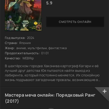
5.9
СМОТРЕТЬ ОНЛАЙН
Год выпуска:
2024
Страна:
Япония
Жанр:
аниме, мультфильм, фантастика
Продолжительность:
01:01
Качество:
WEBRip
В шахтёрском городке Хаконива картограф Кагари и её
лучший друг детства Юя пытаются найти выход из
лабиринта, который постоянно меняется. Их спокойную
жизнь подрывают загадочные провалы, возникающие в
самых неожиданных местах. Кагари предстоит
столкнуться с множеством испытаний, которые заставят
её переосмыслить себя и свои способности. В поисках
Мастера меча онлайн: Порядковый Ранг
правды о странных явлениях, охвативших город, она
(2017)
рискует не только своими мечтами, но и судьбой друзей.
Сможет ли она разгадать тайну и изменить ход