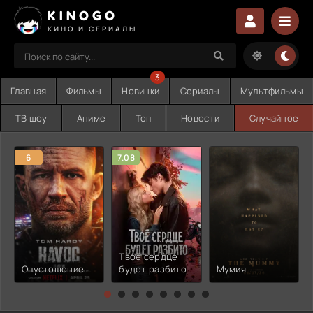
KINOGO
КИНО И СЕРИАЛЫ
3
Главная
Фильмы
Новинки
Сериалы
Мультфильмы
ТВ шоу
Аниме
Топ
Новости
Случайное
6
7.08
Твоё сердце
Опустошение
будет разбито
Мумия