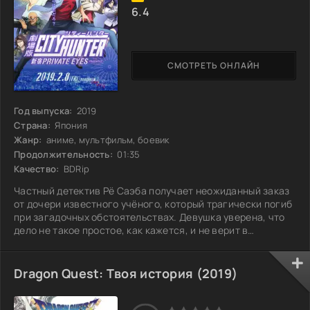
6.4
СМОТРЕТЬ ОНЛАЙН
Год выпуска:
2019
Страна:
Япония
Жанр:
аниме, мультфильм, боевик
Продолжительность:
01:35
Качество:
BDRip
Частный детектив Рё Саэба получает неожиданный заказ
от дочери известного учёного, который трагически погиб
при загадочных обстоятельствах. Девушка уверена, что
дело не такое простое, как кажется, и не верит в
случайность. Рё, известный своим острым умом и
нестандартным подходом к расследованиям, берётся за
дело, не подозревая, какие тайны ему предстоит
Dragon Quest: Твоя история (2019)
раскрыть. По мере продвижения расследования он
погружается в мир научных разработок, тайных
экспериментов и недоброжелателей, готовых пойти на