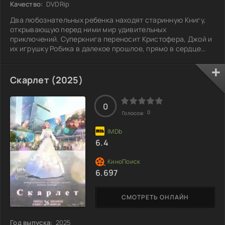
Качество:
DVDRip
Два любознательных ребенка находят старинную Книгу,
открывающую перед ними мир удивительных
приключений. Суперкнига переносит Кристофера, Джой и
их игрушку Робика в далекое прошлое, прямо в сердце
Библейских событий. Они встречают Адама и Еву, Ноя,
Самсона и Давида, и даже проходят с Моисеем через
расступившиеся воды Красного моря. Вифлеемские ясли
Скарлет (2025)
с младенцем Иисусом становятся еще одной яркой вехой
в их путешествии, наполненном уроками и открытиями.
Каждый эпизод оставляет ребятам ценное
0
0
Голосов:
6.4
6.697
СМОТРЕТЬ ОНЛАЙН
Год выпуска:
2025