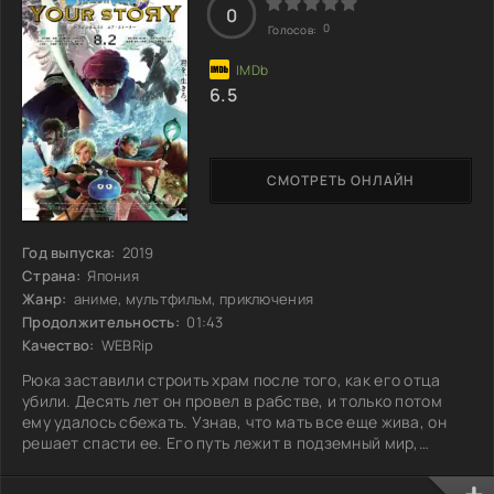
0
0
Голосов:
6.5
СМОТРЕТЬ ОНЛАЙН
Год выпуска:
2019
Страна:
Япония
Жанр:
аниме, мультфильм, приключения
Продолжительность:
01:43
Качество:
WEBRip
Рюка заставили строить храм после того, как его отца
убили. Десять лет он провел в рабстве, и только потом
ему удалось сбежать. Узнав, что мать все еще жива, он
решает спасти ее. Его путь лежит в подземный мир,
полный опасностей и загадок. Смогут ли его усилия
вернуть семью, или его ждет нечто более неожиданное?