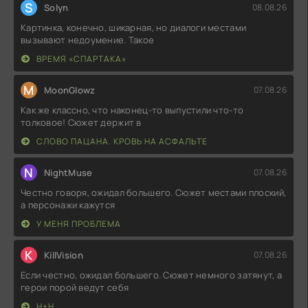
S
Solyn
08.08.26
Картинка, конечно, шикарная, но диалоги местами
вызывают недоумение. Такое
ВРЕМЯ «СПАРТАКА»
M
MoonGlowz
07.08.26
Как же классно, что наконец-то выпустили что-то
толковое! Сюжет держит в
СЛОВО ПАЦАНА. КРОВЬ НА АСФАЛЬТЕ
N
NightMuse
07.08.26
Честно говоря, ожидал большего. Сюжет местами плоский,
а персонажи кажутся
У МЕНЯ ПРОБЛЕМА
K
KillVision
07.08.26
Если честно, ожидал большего. Сюжет немного затянут, а
герои порой ведут себя
Н+Н