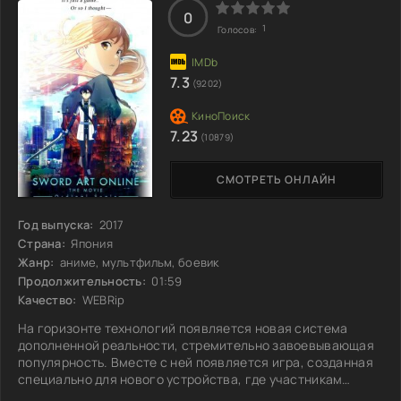
0
1
Голосов:
7.3
(9202)
7.23
(10879)
СМОТРЕТЬ ОНЛАЙН
Год выпуска:
2017
Страна:
Япония
Жанр:
аниме, мультфильм, боевик
Продолжительность:
01:59
Качество:
WEBRip
На горизонте технологий появляется новая система
дополненной реальности, стремительно завоевывающая
популярность. Вместе с ней появляется игра, созданная
специально для нового устройства, где участникам
присваиваются уникальные ранги по порядковому