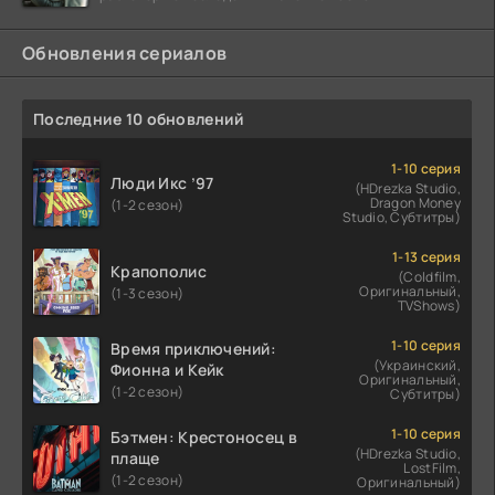
Обновления сериалов
Последние 10 обновлений
1-10 серия
Люди Икс ’97
(HDrezka Studio,
Dragon Money
(1-2 сезон)
Studio, Субтитры)
1-13 серия
Крапополис
(Coldfilm,
Оригинальный,
(1-3 сезон)
TVShows)
1-10 серия
Время приключений:
(Украинский,
Фионна и Кейк
Оригинальный,
(1-2 сезон)
Субтитры)
1-10 серия
Бэтмен: Крестоносец в
(HDrezka Studio,
плаще
LostFilm,
(1-2 сезон)
Оригинальный)