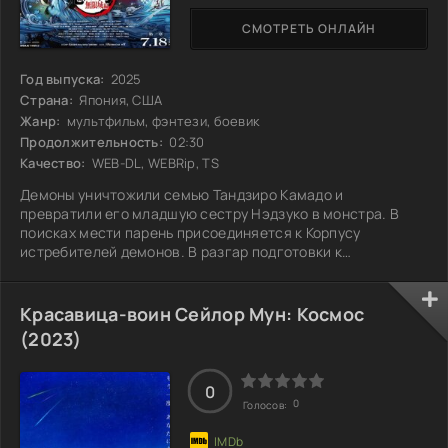
СМОТРЕТЬ ОНЛАЙН
Год выпуска:
2025
Страна:
Япония, США
Жанр:
мультфильм, фэнтези, боевик
Продолжительность:
02:30
Качество:
WEB-DL, WEBRip, TS
Демоны уничтожили семью Тандзиро Камадо и
превратили его младшую сестру Нэдзуко в монстра. В
поисках мести парень присоединяется к Корпусу
истребителей демонов. В разгар подготовки к
решающему бою появляется Мудзан Кибуцудзи —
зловещий прародитель всех демонов и убийца его семьи.
В атмосфере нарастающей угрозы истребители спешат
Красавица-воин Сейлор Мун: Космос
прийти на помощь своему лидеру, но внезапно
(2023)
оказываются в Замке бесконечности — зловещей
крепости, полной ловушек и ужасных существ. Им
предстоит не только сразиться с
0
0
Голосов: