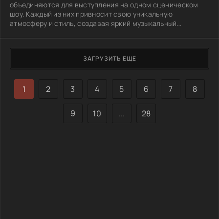
объединяются для выступления на одном сценическом
шоу. Каждый из них привносит свою уникальную
атмосферу и стиль, создавая яркий музыкальный
коктейль. Взрывоопасная харизма Starish, элегантность
Quartet Night и запоминающиеся мелодии Oh Vens
погружают зрителей в мир музыки и эмоций. Концерт
ЗАГРУЗИТЬ ЕЩЕ
становится настоящим праздником, где сочетаются не
только таланты исполнителей, но и взаимодействие
между ними. Мнения фанатов расходятся, когда
1
2
3
4
5
6
7
8
9
10
...
28