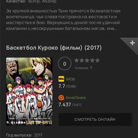
Качество:
BDRip, WEBRip
За хрупкой внешностью Тани прячется безжалостная
воительница, чья слава построена на жестокости и
мастерстве в бою. Вернувшись домой после удачной
кампании с несокрушимым батальоном магов, она
надеется на отдых. Но долг вновь зовет её к действию. На
страну надвигается новая угроза — Россия, и напряжение
нарастает. Теперь судьба родины зависит от решимости
Баскетбол Куроко (фильм) (2017)
этой маленькой, но грозной героини. Празднования
отложены, и впереди маячит нечто большее, чем просто
война. Какое испытание ждёт её впереди,
0
0
Голосов:
7.7
(3588)
7.437
(7437)
СМОТРЕТЬ ОНЛАЙН
Год выпуска:
2017