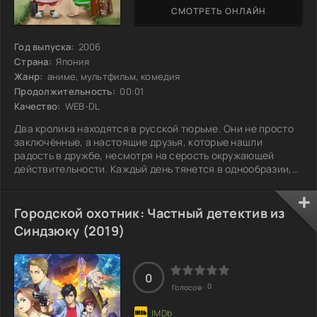
СМОТРЕТЬ ОНЛАЙН
Год выпуска:
2006
Страна:
Япония
Жанр:
аниме, мультфильм, комедия
Продолжительность:
00:01
Качество:
WEB-DL
Два кролика находятся в русской тюрьме. Они не просто
заключённые, а настоящие друзья, которые нашли
радость в дружбе, несмотря на серость окружающей
действительности. Каждый день тянется в однообразии,
но их разговоры и шутки наполняют серые стены теплом.
Они обсуждают свою жизнь до тюрьмы, мечтают о
свободе и планируют, как когда-нибудь сбегут. Их
Городской охотник: Частный детектив из
маленькие хитрости и проделки позволяют им сохранять
Синдзюку (2019)
бодрость духа даже в таких условиях. Но в какой-то
момент один из них начинает задумываться:
0
0
Голосов: