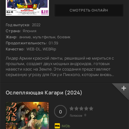
СМОТРЕТЬ ОНЛАЙН
Год выпуска:
2022
Страна:
Япония
Жанр:
аниме, мультфильм, боевик
Продолжительность:
01:39
Качество:
WEB-DL, WEBRip
Лидер Армии красной ленты, решивший не мириться с
прошлым, создает двух мощных андроидов, готовых
навести хаос на Земле. Эти создания представляют
серьезную угрозу для Гоку и Пикколо, которым вновь
предстоит объединиться, чтобы спасти планету от
надвигающегося зла. Друзья и их навыки окажутся под
серьезным давлением, ведь на кону стоит судьба
Ослепляющая Кагари (2024)
человечества. Битва обещает быть не только зрелищной,
но и полна неожиданных поворотов, которые раскроют
тайны каждого из участников. Удастся ли им
0
0
Голосов: