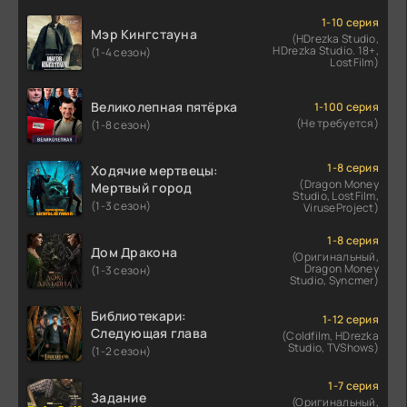
1-10 серия
Мэр Кингстауна
(HDrezka Studio,
HDrezka Studio. 18+,
(1-4 сезон)
LostFilm)
Великолепная пятёрка
1-100 серия
(Не требуется)
(1-8 сезон)
1-8 серия
Ходячие мертвецы:
(Dragon Money
Мертвый город
Studio, LostFilm,
(1-3 сезон)
ViruseProject)
1-8 серия
Дом Дракона
(Оригинальный,
Dragon Money
(1-3 сезон)
Studio, Syncmer)
Библиотекари:
1-12 серия
Следующая глава
(Coldfilm, HDrezka
Studio, TVShows)
(1-2 сезон)
1-7 серия
Задание
(Оригинальный,