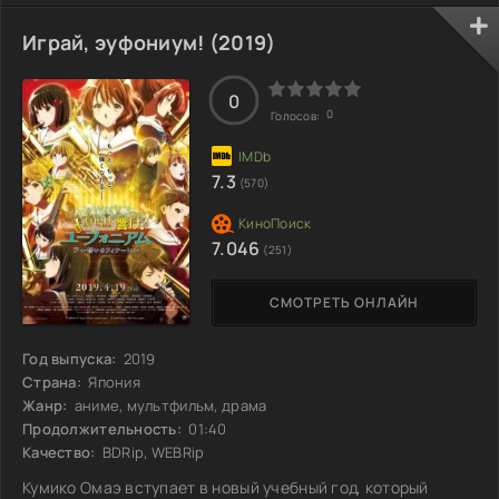
номеру. Кирито и его друзья решают исследовать эту
новинку, полные надежд на интересные испытания и
Играй, эуфониум! (2019)
веселье. Однако вскоре они осознают, что за игривой
оболочкой скрываются мрачные тайны. Игра, которая
казалась безобидной, начинает угрожать не только
0
0
Голосов:
7.3
(570)
7.046
(251)
СМОТРЕТЬ ОНЛАЙН
Год выпуска:
2019
Страна:
Япония
Жанр:
аниме, мультфильм, драма
Продолжительность:
01:40
Качество:
BDRip, WEBRip
Кумико Омаэ вступает в новый учебный год, который