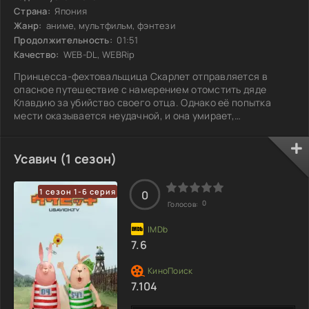
Страна:
Япония
Жанр:
аниме, мультфильм, фэнтези
Продолжительность:
01:51
Качество:
WEB-DL, WEBRip
Принцесса-фехтовальщица Скарлет отправляется в
опасное путешествие с намерением отомстить дяде
Клавдию за убийство своего отца. Однако её попытка
мести оказывается неудачной, и она умирает,
отравившись ядом. Когда Скарлет приходит в себя, она
оказывается в Стране мёртвых, где встречает множество
душ из разных времён. К её удивлению, Клавдий тоже там,
Усавич (1 сезон)
став повелителем этого мрачного мира. Скарлет вновь
поглощена жаждой мести. Теперь, когда она попала в
1 сезон 1-6 серия
место, где царят тьма и забвение,
0
0
Голосов:
7.6
7.104