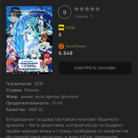
справиться с опасностью, им предстоит
0
0
Голосов:
6
6.648
СМОТРЕТЬ ОНЛАЙН
Год выпуска:
2026
Страна:
Япония
Жанр:
аниме, мультфильм, фэнтези
Продолжительность:
01:45
Качество:
WEB-DL
В подводном государстве Кайэн почитают Водяного
дракона — бога-защитника, который когда-то подарил
людям мирную жизнь и страну, свободную от конфликтов.
Но спокойствие нарушено, и жрица Юра, преданная