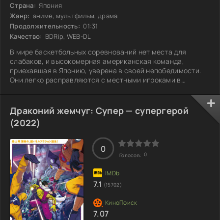
Страна:
Япония
Жанр:
аниме, мультфильм, драма
Продолжительность:
01:31
Качество:
BDRip, WEB-DL
В мире баскетбольных соревнований нет места для
слабаков, и высокомерная американская команда,
приехавшая в Японию, уверена в своей непобедимости.
Они легко расправляются с местными игроками в
товарищеском матче и не могут удержаться от насмешек
над ними, веря, что конкуренции здесь не существует. Но
их самодовольство вскоре обернется против них. На
Драконий жемчуг: Супер — супергерой
сцену выходит новая команда, полный талантов и
(2022)
решимости, готовая доказать, что японский баскетбол
достоин уважения. Эти игроки намерены не только
0
0
Голосов:
7.1
(15702)
7.07