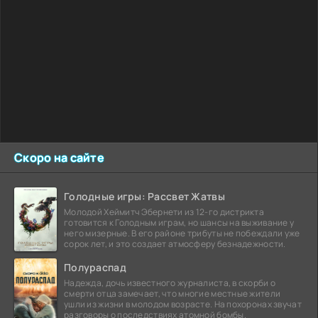
Скоро на сайте
Голодные игры: Рассвет Жатвы
Молодой Хеймитч Эбернети из 12-го дистрикта
готовится к Голодным играм, но шансы на выживание у
него мизерные. В его районе трибуты не побеждали уже
сорок лет, и это создает атмосферу безнадежности.
Полураспад
Надежда, дочь известного журналиста, в скорби о
смерти отца замечает, что многие местные жители
ушли из жизни в молодом возрасте. На похоронах звучат
разговоры о последствиях атомной бомбы.