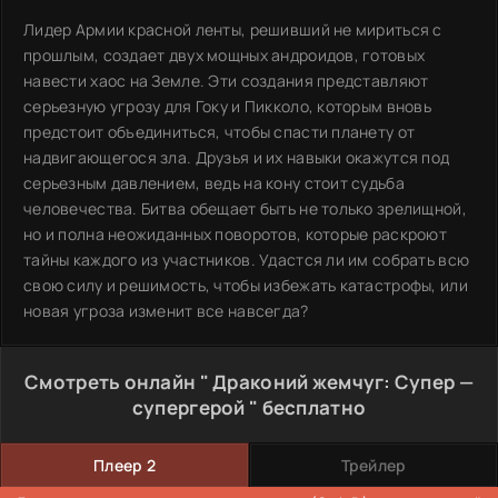
Лидер Армии красной ленты, решивший не мириться с
прошлым, создает двух мощных андроидов, готовых
навести хаос на Земле. Эти создания представляют
серьезную угрозу для Гоку и Пикколо, которым вновь
предстоит объединиться, чтобы спасти планету от
надвигающегося зла. Друзья и их навыки окажутся под
серьезным давлением, ведь на кону стоит судьба
человечества. Битва обещает быть не только зрелищной,
но и полна неожиданных поворотов, которые раскроют
тайны каждого из участников. Удастся ли им собрать всю
свою силу и решимость, чтобы избежать катастрофы, или
новая угроза изменит все навсегда?
Смотреть онлайн " Драконий жемчуг: Супер —
супергерой " бесплатно
Плеер 2
Трейлер