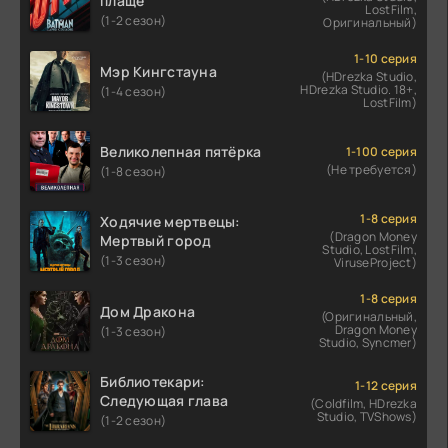
плаще
LostFilm,
(1-2 сезон)
Оригинальный)
1-10 серия
Мэр Кингстауна
(HDrezka Studio,
HDrezka Studio. 18+,
(1-4 сезон)
LostFilm)
Великолепная пятёрка
1-100 серия
(Не требуется)
(1-8 сезон)
1-8 серия
Ходячие мертвецы:
(Dragon Money
Мертвый город
Studio, LostFilm,
(1-3 сезон)
ViruseProject)
1-8 серия
Дом Дракона
(Оригинальный,
Dragon Money
(1-3 сезон)
Studio, Syncmer)
Библиотекари:
1-12 серия
Следующая глава
(Coldfilm, HDrezka
Studio, TVShows)
(1-2 сезон)