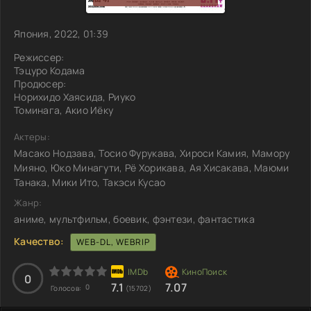
Япония, 2022, 01:39
Режиссер:
Тэцуро Кодама
Продюсер:
Норихидо Хаясида, Риуко
Томинага, Акио Иёку
Актеры:
Масако Нодзава, Тосио Фурукава, Хироси Камия, Мамору
Мияно, Юко Минагути, Рё Хорикава, Ая Хисакава, Маюми
Танака, Мики Ито, Такэси Кусао
Жанр:
аниме, мультфильм, боевик, фэнтези, фантастика
Качество:
WEB-DL, WEBRIP
0
7.1
7.07
0
Голосов:
(15702)