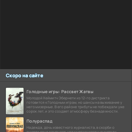
Скоро на сайте
Голодные игры: Рассвет Жатвы
Молодой Хеймитч Эбернети из 12-го дистрикта
готовится к Голодным играм, но шансы на выживание у
него мизерные. В его районе трибуты не побеждали уже
сорок лет, и это создает атмосферу безнадежности.
Полураспад
Надежда, дочь известного журналиста, в скорби о
смерти отца замечает, что многие местные жители