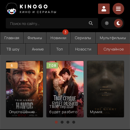
KINOGO
КИНО И СЕРИАЛЫ
3
Главная
Фильмы
Новинки
Сериалы
Мультфильмы
ТВ шоу
Аниме
Топ
Новости
Случайное
6
7.08
Твоё сердце
Опустошение
будет разбито
Мумия