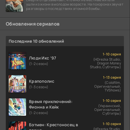
ушли из жизни в молодом возрасте. На похоронах звучат
разговоры о последствиях атомной бомбы.
Обновления сериалов
Последние 10 обновлений
1-10 серия
Люди Икс ’97
(HDrezka Studio,
Dragon Money
(1-2 сезон)
Studio, Субтитры)
1-13 серия
Крапополис
(Coldfilm,
Оригинальный,
(1-3 сезон)
TVShows)
1-10 серия
Время приключений:
(Украинский,
Фионна и Кейк
Оригинальный,
(1-2 сезон)
Субтитры)
1-10 серия
Бэтмен: Крестоносец в
(HDrezka Studio,