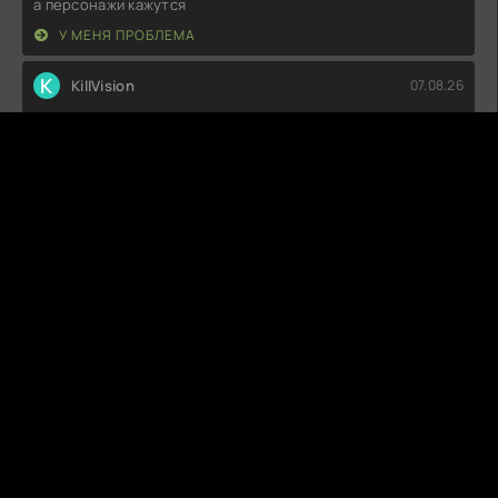
а персонажи кажутся
У МЕНЯ ПРОБЛЕМА
K
KillVision
07.08.26
Если честно, ожидал большего. Сюжет немного затянут, а
герои порой ведут себя
Н+Н