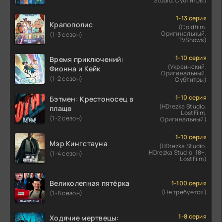
Studio, Субтитры)
1-13 серия
Крапополис
(Coldfilm,
Оригинальный,
(1-3 сезон)
TVShows)
1-10 серия
Время приключений:
(Украинский,
Фионна и Кейк
Оригинальный,
(1-2 сезон)
Субтитры)
1-10 серия
Бэтмен: Крестоносец в
(HDrezka Studio,
плаще
LostFilm,
(1-2 сезон)
Оригинальный)
1-10 серия
Мэр Кингстауна
(HDrezka Studio,
HDrezka Studio. 18+,
(1-4 сезон)
LostFilm)
Великолепная пятёрка
1-100 серия
(Не требуется)
(1-8 сезон)
1-8 серия
Ходячие мертвецы: