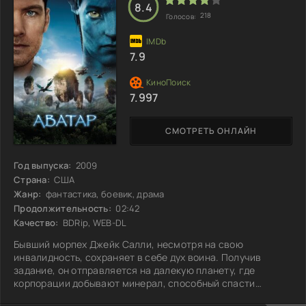
младшему брату сбежать из заключения, куда тот попал
8.4
218
Голосов:
по его
7.9
7.997
СМОТРЕТЬ ОНЛАЙН
Год выпуска:
2009
Страна:
США
Жанр:
фантастика, боевик, драма
Продолжительность:
02:42
Качество:
BDRip, WEB-DL
Бывший морпех Джейк Салли, несмотря на свою
инвалидность, сохраняет в себе дух воина. Получив
задание, он отправляется на далекую планету, где
корпорации добывают минерал, способный спасти
человечество от энергетического коллапса. Этот ресурс