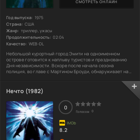
СМОТРЕТЬ ОНЛАЙН
Год выпуска:
1975
Страна:
США
Жанр:
триллер, ужасы
Продолжительность:
02:04
Качество:
WEB-DL
Небольшой курортный город Эмити на одноименном
острове готовится к наплыву туристов и празднованию
Дня независимости. Вскоре после начала сезона
полиция, во главе с Мартином Броуди, обнаруживает на
берегу останки молодой девушки — первой жертвой
огромной белой акулы, что появилась в этих водах.
Броуди хочет закрыть пляж, но мэр, озабоченный
Нечто (1982)
экономикой города, решительно против. С каждым днем
число жертв растет, и Броуди решает взять дело в свои
руки. В опасное морское путешествие по поимке
0
0
Голосов:
8.2