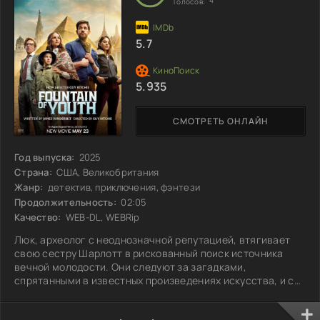
Голосов:
5.7
5.935
СМОТРЕТЬ ОНЛАЙН
Год выпуска:
2025
Страна:
США, Великобритания
Жанр:
детектив, приключения, фэнтези
Продолжительность:
02:05
Качество:
WEB-DL, WEBRip
Люк, археолог с неоднозначной репутацией, втягивает
свою сестру Шарлотт в рискованный поиск источника
вечной молодости. Они следуют за загадками,
спрятанными в известных произведениях искусства, и с
каждым шагом сталкиваются с новыми тайнами. Но
таинственное общество, охраняющее секрет, не