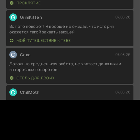
ПРОКЛЯТИЕ
G
GrimKitten
07.08.26
Вот это поворот! Я вообще не ожидал, что история
окажется такой захватывающей.
МОЁ ПУТЕШЕСТВИЕ К ТЕБЕ
С
Севa
07.08.26
Довольно средненькая работа, не хватает динамики и
интересных поворотов.
ОТЕЛЬ ДЛЯ ДВОИХ
C
ChillMoth
07.08.26
Не могу сказать, что остался в восторге. Сюжет местами
запутанный, а персонажи
КОРЁ-КИДАНЬСКИЕ ВОЙНЫ