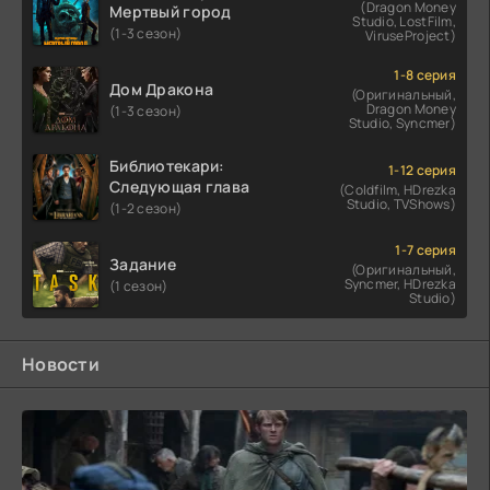
(Dragon Money
Мертвый город
Studio, LostFilm,
(1-3 сезон)
ViruseProject)
1-8 серия
Дом Дракона
(Оригинальный,
Dragon Money
(1-3 сезон)
Studio, Syncmer)
Библиотекари:
1-12 серия
Следующая глава
(Coldfilm, HDrezka
Studio, TVShows)
(1-2 сезон)
1-7 серия
Задание
(Оригинальный,
Syncmer, HDrezka
(1 сезон)
Studio)
Новости