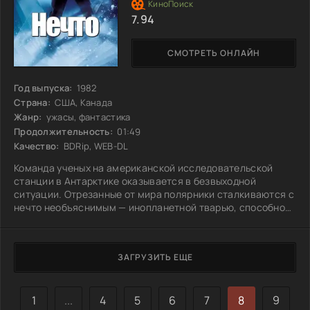
7.94
СМОТРЕТЬ ОНЛАЙН
Год выпуска:
1982
Страна:
США, Канада
Жанр:
ужасы, фантастика
Продолжительность:
01:49
Качество:
BDRip, WEB-DL
Команда ученых на американской исследовательской
станции в Антарктике оказывается в безвыходной
ситуации. Отрезанные от мира полярники сталкиваются с
нечто необъяснимым — инопланетной тварью, способной
принимать облики их товарищей и других земных существ.
Каждый шаг становится опасным, а доверие между ними
быстро разрушается. Эта таинственная сущность сеет
ЗАГРУЗИТЬ ЕЩЕ
панику, превращая друзей в врагов. Сможет ли команда
разобрать, кто из них остался человеком, а кто уже стал
частью этого ужаса?
1
...
4
5
6
7
8
9