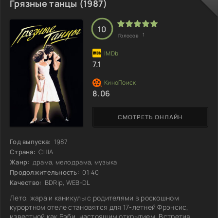
собирается легко отпускать свои знания. На грани
Грязные танцы (1987)
раскрытия загадки они сталкиваются с неожиданными
обстоятельствами, заставляющими задуматься: стоит ли
продолжать рискованную игру? Или то, что они найдут,
10
1
Голосов:
7.1
8.06
СМОТРЕТЬ ОНЛАЙН
Год выпуска:
1987
Страна:
США
Жанр:
драма, мелодрама, музыка
Продолжительность:
01:40
Качество:
BDRip, WEB-DL
Лето, жара и каникулы с родителями в роскошном
курортном отеле становятся для 17-летней Фрэнсис,
известной как Бэби, настоящим открытием. Встретив