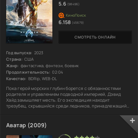
5.6
(98496)
6.158
(45679)
СМОТРЕТЬ ОНЛАЙН
Год выпуска:
2023
Страна:
США
Жанр:
фантастика, фэнтези, боевик
Продолжительность:
02:04
Качество:
BDRip, WEB-DL
Пока герой морских глубин борется с обязанностями
родителя и управлением подводной империей, Дэвид
Хайд замышляет месть. Его экспедиция находит
трезубец, скрывшийся среди ледников, принадлежащий
загадочному владыке исчезнувшего царства. Оказавшись
под влиянием магических сил трезубца, Дэвид
становится грозным противником. Чтобы предотвратить
Аватар (2009)
надвигающуюся катастрофу, нашему протагонисту
придется заключить сложную сделку: помочь своему