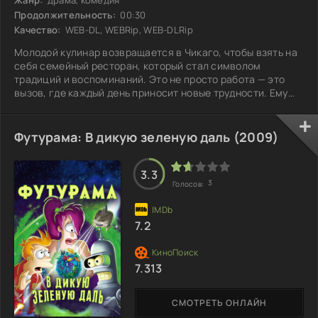
Продолжительность:
00:30
Качество:
WEB-DL, WEBRip, WEB-DLRip
Молодой кулинар возвращается в Чикаго, чтобы взять на
себя семейный ресторан, который стал символом
традиций и воспоминаний. Это не просто работа — это
вызов, где каждый день приносит новые трудности. Ему
нужно обновить устаревшие процессы, наладить
отношения с разношерстной командой и сохранить
любимые рецепты постоянных клиентов. Он понимает, что
Футурама: В дикую зеленую даль (2009)
успех ресторана зависит не только от его кулинарного
мастерства, но и от умения вдохновлять людей,
преодолевая внутренние сомнения. Каждое
3.3
3
Голосов:
7.2
7.313
СМОТРЕТЬ ОНЛАЙН