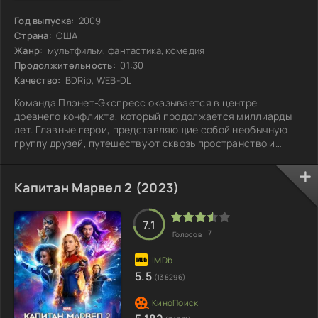
Год выпуска:
2009
Страна:
США
Жанр:
мультфильм, фантастика, комедия
Продолжительность:
01:30
Качество:
BDRip, WEB-DL
Команда Плэнет-Экспресс оказывается в центре
древнего конфликта, который продолжается миллиарды
лет. Главные герои, представляющие собой необычную
группу друзей, путешествуют сквозь пространство и
время, сталкиваясь с различными угрозами и загадками.
Их путешествие полно неожиданных открытий и
опасностей, где каждое новое испытание ставит под
Капитан Марвел 2 (2023)
сомнение их взгляды на мир. Межгалактические интриги
и сложные отношения между персонажами создают
напряженную атмосферу, заставляя их задуматься о
7.1
7
Голосов:
своем
5.5
(138296)