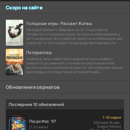
Скоро на сайте
Голодные игры: Рассвет Жатвы
Молодой Хеймитч Эбернети из 12-го дистрикта
готовится к Голодным играм, но шансы на выживание у
него мизерные. В его районе трибуты не побеждали уже
сорок лет, и это создает атмосферу безнадежности.
Полураспад
Надежда, дочь известного журналиста, в скорби о
смерти отца замечает, что многие местные жители
ушли из жизни в молодом возрасте. На похоронах звучат
разговоры о последствиях атомной бомбы.
Обновления сериалов
Последние 10 обновлений
1-10 серия
Люди Икс ’97
(HDrezka Studio,
Dragon Money
(1-2 сезон)