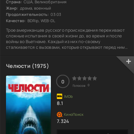
Страна:
США, Великобритания
Жанр:
драма, военный
Продолжительность:
03:03
Качество:
BDRip, WEB-DL
Трое американцев русского происхождения переживают
сложные испытания в своей жизни до, во время и после
войны во Вьетнаме. Каждый из них по-своему
сталкивается с вызовами, которые открывают перед ними
как жестокие реалии войны, так и глубокие личные драмы.
Они проходят через дружбу и предательства, находят
утешение друг в друге, но не могут избежать последствий
Челюсти (1975)
того, что пережили на поле боя. Их судьбы
переплетаются, и каждый возвращается домой
изменённым — с тяжёлым грузом памяти, который не
0
0
Голосов:
8.1
7.324