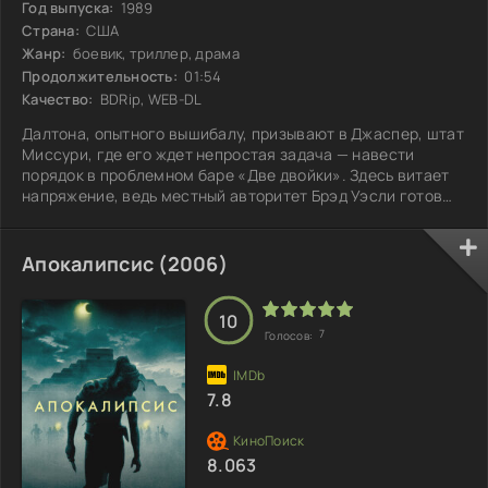
Год выпуска:
1989
Страна:
США
Жанр:
боевик, триллер, драма
Продолжительность:
01:54
Качество:
BDRip, WEB-DL
Далтона, опытного вышибалу, призывают в Джаспер, штат
Миссури, где его ждет непростая задача — навести
порядок в проблемном баре «Две двойки». Здесь витает
напряжение, ведь местный авторитет Брэд Уэсли готов
воспользоваться своим влиянием, чтобы навязать свои
правила. Далтон принимает на себя защиту заведения от
хулиганов, формируя вокруг себя надежный щит.
Апокалипсис (2006)
Неприятности не заставляют себя долго ждать, и с
каждым днем ситуация накаляется. Но у Далтона не
только крепкие кулаки — у него есть
10
7
Голосов:
7.8
8.063