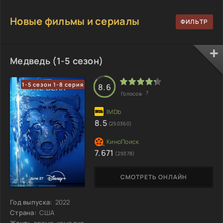
Новые фильмы и сериалы
Медведь (1-5 сезон)
1-5 сезон 1-8 серия
8.6
7
Голосов:
8.5
(250360)
7.671
(29378)
СМОТРЕТЬ ОНЛАЙН
Год выпуска:
2022
Страна:
США
Жанр:
драма, комедия