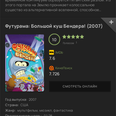
этого портала на Землю проникает колоссальное
существо из альтернативной вселенной, способное
повергнуть в шок. Этот кошмарный визитер влияет на
Фрая, превращая его в лидера религиозного культа,
который быстро охватывает умы людей. Воодушевленные
Футурама: Большой куш Бендера! (2007)
новой верой, земные жители массово покидают планету,
оставляя её на откуп машинам. В безлюдной атмосфере
Земли роботы устанавливают свои порядки и
10
1
Голосов:
7.6
7.726
СМОТРЕТЬ ОНЛАЙН
Год выпуска:
2007
Страна:
США
Жанр:
мультфильм, мюзикл, фантастика
Продолжительность:
01:28