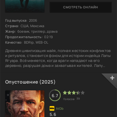
СМОТРЕТЬ ОНЛАЙН
Год выпуска:
2006
Страна:
США, Мексика
Жанр:
боевик, триллер, драма
Продолжительность:
02:19
Качество:
BDRip, WEB-DL
Древняя цивилизация майя, полная жестоких конфликтов
и ритуалов, становится фоном для истории индейца Лапы
Ягуара. Всё меняется, когда враги нападают на его
деревню, разрушая дома и захватывая жителей. Лапу
берут в плен и ведут в город, где его ждёт ужасная участь
– стать жертвой богам. На этом пути он сталкивается с
собственными страхами и осознаёт, что единственным
Опустошение (2025)
выходом для него и его близких является отчаянная
борьба за свободу. В моменты, когда надежда начинает
угасать, перед героем
6.7
39
Голосов:
5.6