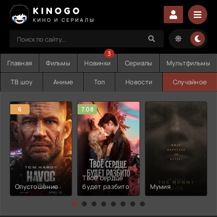
KINOGO
КИНО И СЕРИАЛЫ
3
Главная
Фильмы
Новинки
Сериалы
Мультфильмы
ТВ шоу
Аниме
Топ
Новости
Случайное
6
7.08
Твоё сердце
Опустошение
будет разбито
Мумия