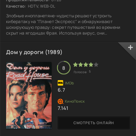
Качество:
HDTV, WEB-DL
Злобные инопланетяне-нудисты решают устроить
кибератаку на "Планет Экспресс" и обнаруживают
шокирующую правду: секрет путешествий во времени
скрыт на ягодицах Фрая. Используя вирус, они
захватывают Бендера и превращают его в марионетку для
своих хитрых целей. Робота отправляют в прошлое, чтобы
он разграбил величайшие сокровища человечества. Но
Дом у дороги (1989)
вмешательство Бендера в историю приводит к
непредсказуемым последствиям, ставя под угрозу
пространственно-временной континуум и создавая хаос
8
5
Голосов:
6.7
7.141
СМОТРЕТЬ ОНЛАЙН