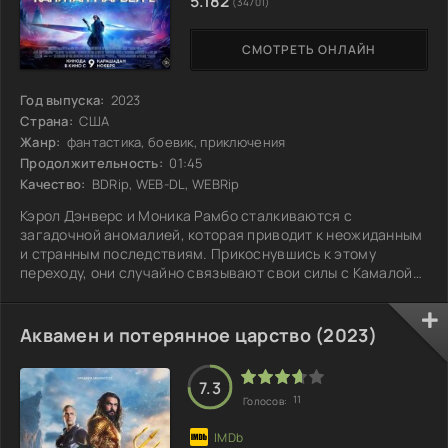
5.182
(34701)
СМОТРЕТЬ ОНЛАЙН
Год выпуска:
2023
Страна:
США
Жанр:
фантастика, боевик, приключения
Продолжительность:
01:45
Качество:
BDRip, WEB-DL, WEBRip
Кэрол Дэнверс и Моника Рамбо сталкиваются с
загадочной аномалией, которая приводит к неожиданным
и странным последствиям. Прикоснувшись к этому
переходу, они случайно связывают свои силы с Камалой
Хан, и теперь, используя свои способности, каждая из них
может перемещаться на место другой. Тем временем
лидер кри, активировав один из Квантовых наручей,
Аквамен и потерянное царство (2023)
аналогичных Камалиным, пытается спасти свой мир от
уничтожения, похищая ресурсы с соседних планет. В
условиях надвигающегося хаоса Кэрол, Моника и
7.3
11
Голосов: