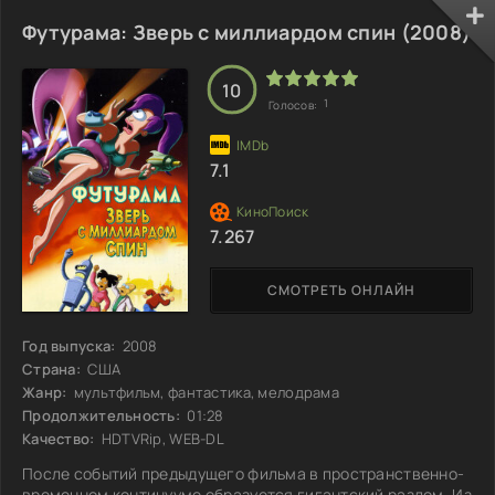
критически важен для будущего Земли, и Джейк
оказывается в центре значимой миссии. На новой
Футурама: Зверь с миллиардом спин (2008)
планете ему предстоит сложная задача: влиться в
общество местных жителей На'ви и понять их культуру.
Завязывая отношения с аборигенами, он открывает их
10
1
Голосов:
7.1
7.267
СМОТРЕТЬ ОНЛАЙН
Год выпуска:
2008
Страна:
США
Жанр:
мультфильм, фантастика, мелодрама
Продолжительность:
01:28
Качество:
HDTVRip, WEB-DL
После событий предыдущего фильма в пространственно-
временном континууме образуется гигантский разлом. Из