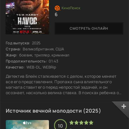
6
СМОТРЕТЬ ОНЛАЙН
Год выпуска:
2025
Страна:
Великобритания, США
Жанр:
боевик, триллер, криминал
Продолжительность:
01:43
Качество:
WEB-DL, WEBRip
Детектив Блейк сталкивается с делом, которое меняет
все его представления. Пропажа сына влиятельного
магната ставит его перед непростой задачей, и он
осознает, насколько велика ставка. В поисках ребенка он
погружается в сложные сети криминального мира и
элиты, открывая заговор, угрожающий обществу. Скрытые
силы, манипулирующие из-за кулис, заставляют Блейка
Источник вечной молодости (2025)
противостоять собственным страхам и убеждениям. В
этом запутанном мире, где добро и зло переплетены,
может ли он найти правду, или она
10
4