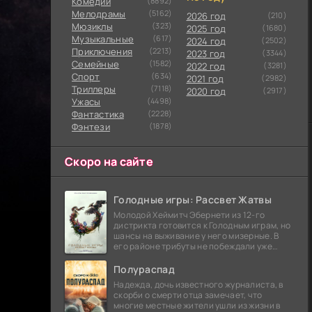
Комедии
(8892)
Мелодрамы
(5162)
2026 год
(210)
Мюзиклы
(323)
2025 год
(1680)
Музыкальные
(617)
2024 год
(2502)
Приключения
(2213)
2023 год
(3344)
Семейные
(1582)
2022 год
(3281)
Cпорт
(634)
2021 год
(2982)
Триллеры
(7118)
2020 год
(2917)
Ужасы
(4498)
Фантастика
(2228)
Фэнтези
(1878)
Скоро на сайте
Голодные игры: Рассвет Жатвы
Молодой Хеймитч Эбернети из 12-го
дистрикта готовится к Голодным играм, но
шансы на выживание у него мизерные. В
его районе трибуты не побеждали уже
сорок лет, и это создает атмосферу
безнадежности.
Полураспад
Надежда, дочь известного журналиста, в
скорби о смерти отца замечает, что
многие местные жители ушли из жизни в