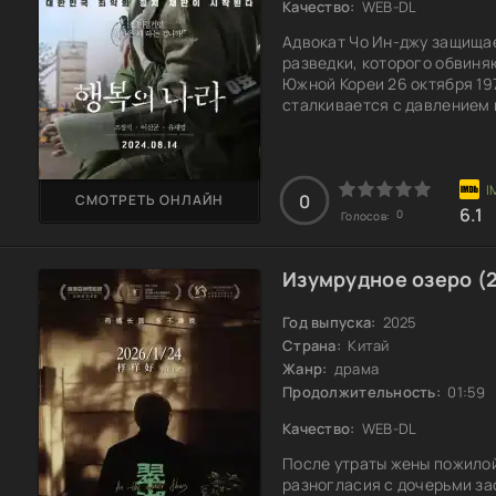
Качество:
WEB-DL
Адвокат Чо Ин-джу защища
разведки, которого обвиня
Южной Кореи 26 октября 19
сталкивается с давлением 
под сомнение не только его
погружается в мир интриг и
выгодно это преступление.
задаваться вопросом: наск
0
СМОТРЕТЬ ОНЛАЙН
6.1
0
Голосов:
Изумрудное озеро (
Год выпуска:
2025
Страна:
Китай
Жанр:
драма
Продолжительность:
01:59
Качество:
WEB-DL
После утраты жены пожилой
разногласия с дочерьми зас