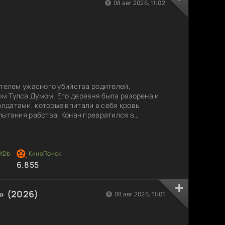
08 авг 2026, 11:02
я
етелем ужасного убийства родителей,
 Тулса Думом. Его деревня была разорена и
датами, которые впитали в себя кровь
пытания рабства, Конан превратился в
его невероятной силой и физической мощью. Он
ных и теперь отправляется на поиски своего
полон приключений, смертельных схваток и
ые проверяют его
6.855
» (2026)
08 авг 2026, 11:01