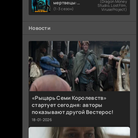
(Dragon Money
мертвецы:
Studio, LostFilm,
Мертвый
(1-3 сезон)
ViruseProject)
город
Новости
«Рыцарь Семи Королевств»
стартует сегодня: авторы
показывают другой Вестерос!
18-01-2026