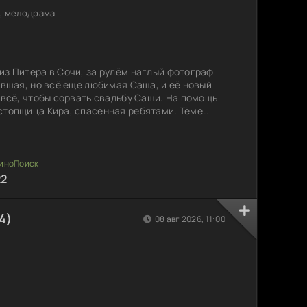
, мелодрама
из Питера в Сочи, за рулём наглый фотограф
ывшая, но всё еще любимая Саша, и её новый
 всё, чтобы сорвать свадьбу Саши. На помощь
стопщица Кира, спасённая ребятами. Тёме
страну, чтобы измениться и вернуть свою
о тормоза могут не сработать. Удастся ли ему
ожидает впереди?
22
4)
08 авг 2026, 11:00