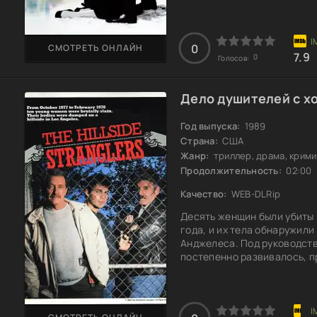
выводит на чистую воду тех
Поступки детектива начина
становятся очевидными. Но
теряют контроль?
0
СМОТРЕТЬ ОНЛАЙН
7.9
0
Голосов:
Дело душителей с хо
Год выпуска:
1989
Страна:
США
Жанр:
триллер, драма, крим
Продолжительность:
02:00
Качество:
WEB-DLRip
Десять женщин были убиты в
года, и их тела обнаружил
Анджелеса. Под руководств
постепенно развивалось, п
Буоно и Кеннету Бьянки. Э
человеческой натуры, где у
поймать зло, притаившееся