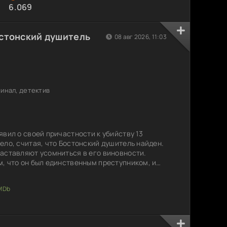
6.069
остонский душитель
08 авг 2026, 11:03
инал, детектив
вил о своей причастности к убийству 13
ело, считая, что Бостонский душитель найден.
аставляют усомниться в его виновности.
, что он был единственным преступником, и
вают уверенность в его признаниях. В этом
неразгаданные вопросы, и возможно, что
 свободе. Кто же на самом деле стоял за этими
?