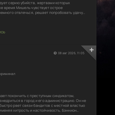
дует серию убийств, жертвами которых
же время Мишель чувствует острое
 немного отвлечься, решает попробовать удачу в
она встречает мужчину, который её привлекает,
олная страсти. Однако на следующее утро он
ь, не забывая о расследовании, начинает
омого и
08 авг 2026, 11:05
 криминал
ает покончить с преступным синдикатом,
 внедриться в город и его администрацию. Он не
 быстро рвет связи бандитов с местной властью
рименяя хитрость и настойчивость, Бэннион