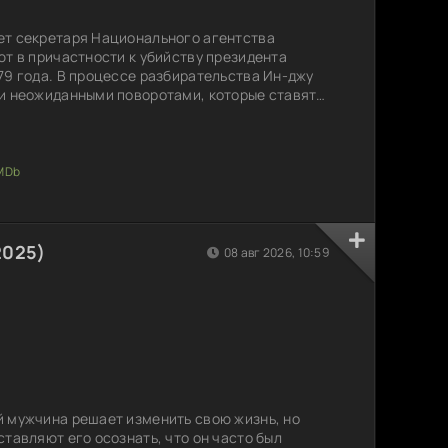
ет секретаря Национального агентства
ют в причастности к убийству президента
79 года. В процессе разбирательства Ин-джу
и неожиданными поворотами, которые ставят
 профессионализм, но и правду. Он
 тайн, пытаясь понять, кому действительно
 Находясь на грани, адвокат начинает
олько глубоко он готов
2025)
08 авг 2026, 10:59
 мужчина решает изменить свою жизнь, но
тавляют его осознать, что он часто был