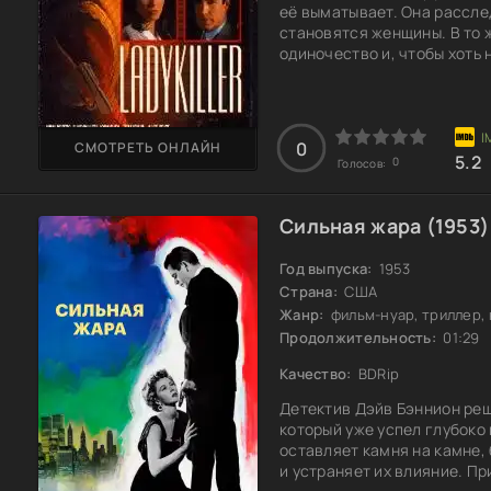
её выматывает. Она рассле
становятся женщины. В то 
одиночество и, чтобы хоть
службе знакомств. Вскоре 
и у них происходит ночь, п
бесследно исчезает. Мишел
искать своего нового знак
0
СМОТРЕТЬ ОНЛАЙН
5.2
0
Голосов:
Сильная жара (1953)
Год выпуска:
1953
Страна:
США
Жанр:
фильм-нуар, триллер,
Продолжительность:
01:29
Качество:
BDRip
Детектив Дэйв Бэннион реш
который уже успел глубоко
оставляет камня на камне,
и устраняет их влияние. П