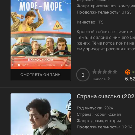
Жанр:
приключения, комедия
Продолжительность:
01:25
Качество:
TS
Красный кабриолет мчится 
Тёма. В салоне с ним его б
жених. Тёма готов пойти на
ему приходит роковая авто
предстоит преодолеть всю 
любовь, но на этом пути ег
справиться с тем, что его 
0
СМОТРЕТЬ ОНЛАЙН
6.5
0
Голосов:
Страна счастья (202
Год выпуска:
2024
Страна:
Корея Южная
Жанр:
драма, история
Продолжительность:
02:04