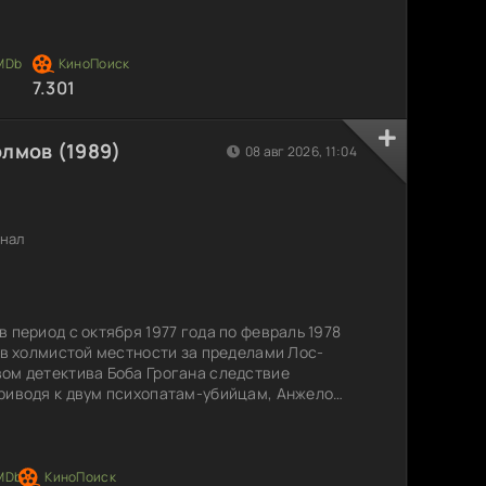
, кто считал себя вне досягаемости закона.
ют приносить плоды, и вскоре результаты
 что произойдет, когда бандиты поймут, что
7.301
лмов (1989)
08 авг 2026, 11:04
инал
 период с октября 1977 года по февраль 1978
и в холмистой местности за пределами Лос-
ом детектива Боба Грогана следствие
риводя к двум психопатам-убийцам, Анжело
ти события вскрывают мрачные глубины
жас и безумие идут рука об руку. Как же удалось
 в людях?