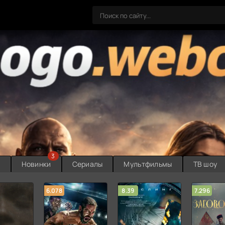
3
ы
Новинки
Сериалы
Мультфильмы
ТВ шоу
6.078
8.39
7.296