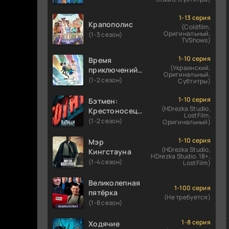
1-13 серия
Крапополис
(Coldfilm,
Оригинальный,
(1-3 сезон)
TVShows)
1-10 серия
Время
(Украинский,
приключений:
Оригинальный,
Фионна и Кейк
(1-2 сезон)
Субтитры)
1-10 серия
Бэтмен:
(HDrezka Studio,
Крестоносец в
LostFilm,
плаще
(1-2 сезон)
Оригинальный)
1-10 серия
Мэр
(HDrezka Studio,
Кингстауна
HDrezka Studio. 18+,
(1-4 сезон)
LostFilm)
Великолепная
1-100 серия
пятёрка
(Не требуется)
(1-8 сезон)
1-8 серия
Ходячие