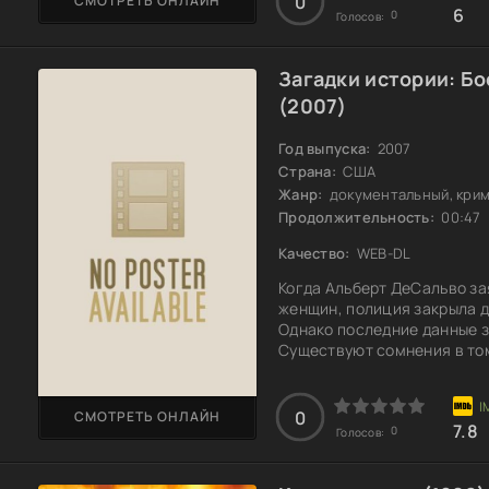
0
СМОТРЕТЬ ОНЛАЙН
6
0
Голосов:
Загадки истории: Б
(2007)
Год выпуска:
2007
Страна:
США
Жанр:
документальный, крим
Продолжительность:
00:47
Качество:
WEB-DL
Когда Альберт ДеСальво зая
женщин, полиция закрыла д
Однако последние данные з
Существуют сомнения в том
новые свидетельства подры
запутанном деле остаются 
истинный убийца все еще на
0
СМОТРЕТЬ ОНЛАЙН
7.8
ужасными преступлениями
0
Голосов: