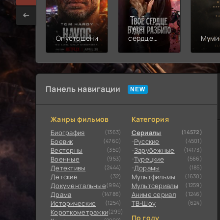
Твоё
Опустошение
сердце
Муми
будет
разбито
Панель навигации
Жанры фильмов
Категория
Биография
(1363)
Сериалы
(14572)
Боевик
(4760)
Русские
(4501)
Вестерны
(350)
Зарубежные
(14173)
Военные
(953)
Турецкие
(566)
Детективы
(2444)
Дорамы
(185)
Детские
(32)
Мультфильмы
(1630)
Документальные
(994)
Мультсериалы
(1259)
Драма
(14786)
Аниме сериал
(1246)
Исторические
(1254)
ТВ-Шоу
(624)
Короткометражки
(299)
По году