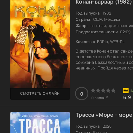
Конан-варвар (1982)
Год выпуска:
1982
Страна:
США, Мексика
Жанр:
фэнтези, приключени
Продолжительность:
02:09
Качество:
BDRip, WEB-DL
В детстве Конан стал свид
совершенного безжалостным
сожжена безжалостными сол
невинных. Пройдя через ис
могучего воина, обладающ
поклялся отомстить за род
заклятого врага. Его путь 
неожиданных встреч, котор
0
СМОТРЕТЬ ОНЛАЙН
6.9
0
Голосов:
Трасса «Море - море
Год выпуска:
2026
Страна:
Россия