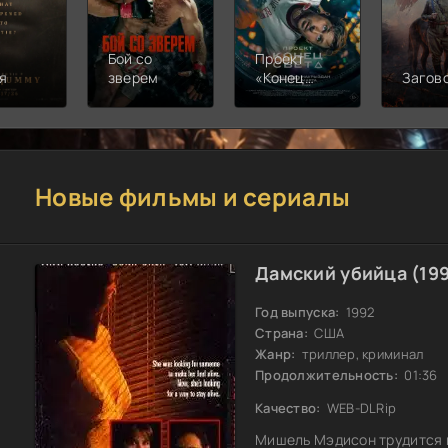
Бой со
Проект
я
зверем
«Конец
Загов
света»
Новые фильмы и сериалы
Дамский убийца (19
Год выпуска:
1992
Страна:
США
Жанр:
триллер, криминал
Продолжительность:
01:36
Качество:
WEB-DLRip
Мишель Мэдисон трудится в