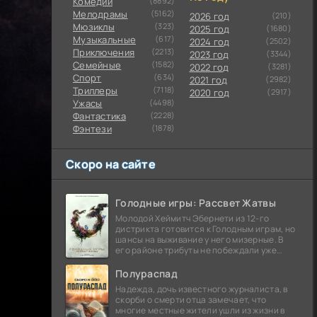
Комедии
(8892)
Мелодрамы
(5162)
2026 год
(210)
Мюзиклы
(323)
2025 год
(1680)
Музыкальные
(617)
2024 год
(2502)
Приключения
(2213)
2023 год
(3344)
Семейные
(1582)
2022 год
(3281)
Cпорт
(634)
2021 год
(2982)
Триллеры
(7118)
2020 год
(2917)
Ужасы
(4498)
Фантастика
(2228)
Фэнтези
(1878)
Скоро на сайте
Голодные игры: Рассвет Жатвы
Молодой Хеймитч Эбернети из 12-го
дистрикта готовится к Голодным играм, но
шансы на выживание у него мизерные. В
его районе трибуты не побеждали уже
сорок лет, и это создает атмосферу
безнадежности.
Полураспад
Надежда, дочь известного журналиста, в
скорби о смерти отца замечает, что
многие местные жители ушли из жизни в