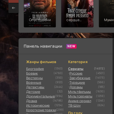
Твоё
Опустошение
сердце
Муми
будет
разбито
Панель навигации
Жанры фильмов
Категория
Биография
(1363)
Сериалы
(14572)
Боевик
(4760)
Русские
(4501)
Вестерны
(350)
Зарубежные
(14173)
Военные
(953)
Турецкие
(566)
Детективы
(2444)
Дорамы
(185)
Детские
(32)
Мультфильмы
(1630)
Документальные
(994)
Мультсериалы
(1259)
Драма
(14786)
Аниме сериал
(1246)
Исторические
(1254)
ТВ-Шоу
(624)
Короткометражки
(299)
По году