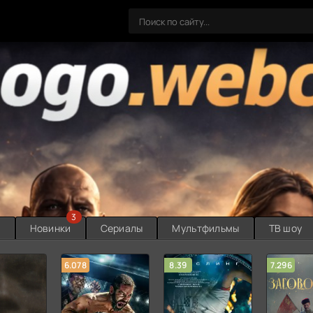
3
ы
Новинки
Сериалы
Мультфильмы
ТВ шоу
6.078
8.39
7.296