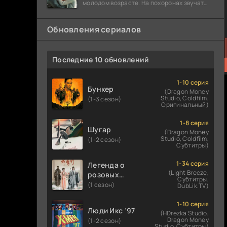
молодом возрасте. На похоронах звучат
разговоры о последствиях атомной бомбы.
Обновления сериалов
Последние 10 обновлений
1-10 серия
Бункер
(Dragon Money
Studio, Coldfilm,
(1-3 сезон)
Оригинальный)
1-8 серия
Шугар
(Dragon Money
Studio, Coldfilm,
(1-2 сезон)
Субтитры)
1-34 серия
Легенда о
(Light Breeze,
розовых
Субтитры,
облаках
(1 сезон)
DubLik.TV)
1-10 серия
Люди Икс ’97
(HDrezka Studio,
Dragon Money
(1-2 сезон)
Studio, Субтитры)