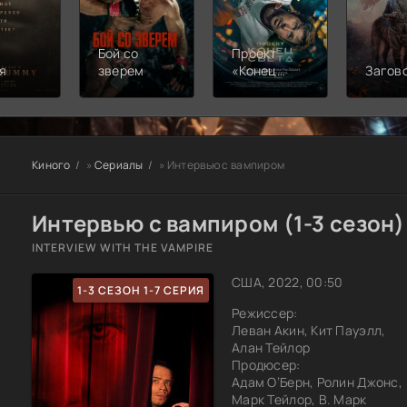
Бой со
Проект
я
зверем
«Конец
Загов
света»
Киного
»
Сериалы
» Интервью с вампиром
Интервью с вампиром (1-3 сезон)
INTERVIEW WITH THE VAMPIRE
США, 2022, 00:50
1-3 СЕЗОН 1-7 СЕРИЯ
Режиссер:
Леван Акин, Кит Пауэлл,
Алан Тейлор
Продюсер:
Адам О’Берн, Ролин Джонс,
Марк Тейлор, В. Марк