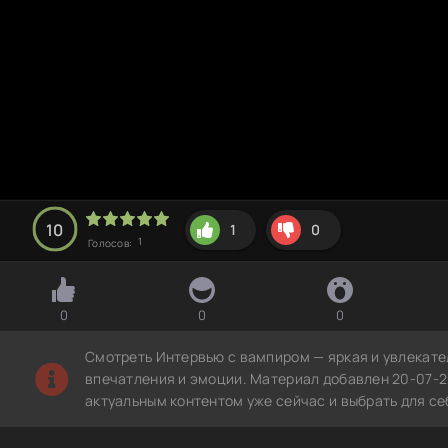
10
1
0
1
Голосов:
0
0
0
Смотреть Интервью с вампиром — яркая и увлекате
впечатления и эмоции. Материал добавлен 20-07-2
актуальным контентом уже сейчас и выбрать для с