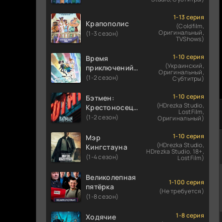
1-13 серия
Крапополис
(Coldfilm,
Оригинальный,
(1-3 сезон)
TVShows)
1-10 серия
Время
(Украинский,
приключений:
Оригинальный,
Фионна и Кейк
(1-2 сезон)
Субтитры)
1-10 серия
Бэтмен:
(HDrezka Studio,
Крестоносец в
LostFilm,
плаще
(1-2 сезон)
Оригинальный)
1-10 серия
Мэр
(HDrezka Studio,
Кингстауна
HDrezka Studio. 18+,
(1-4 сезон)
LostFilm)
Великолепная
1-100 серия
пятёрка
(Не требуется)
(1-8 сезон)
1-8 серия
Ходячие