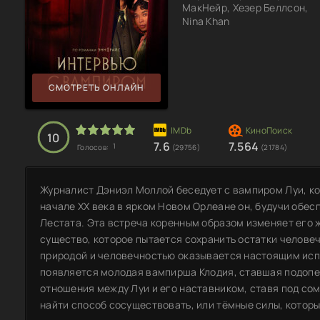
МакНейр, Хезер Беллсон,
Nina Khan
СМОТРЕТЬ ОНЛАЙН
10
7.6
7.564
1
Голосов:
(29756)
(21784)
Журналист Дэниэл Моллой беседует с вампиром Луи, ко
начале XX века в ярком Новом Орлеане он, будучи обе
Лестата. Эта встреча коренным образом изменяет его 
существо, которое пытается сохранить остатки челове
природой и человечностью оказывается настоящим испы
появляется молодая вампирша Клодия, ставшая подопе
отношения между Луи и его наставником, ставя под со
найти способ сосуществовать, или тёмные силы, которы