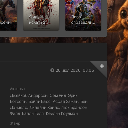
Я иду
Лига
Молодё
орённый
искать 2:
справедливости:
Новая
Вот и я
Кризис на
смена
бесконечных
землях.
Часть 2
20 июл 2026, 08:05
Актеры:
Джейкоб Андерсон, Сэм Рид, Эрик
Богосян, Бэйли Басс, Ассад Заман, Бен
Дэниелс, Дилейни Хейлс, Люк Брэндон
Филд, Балли Гилл, Кейлин Коулмэн
Жанр: