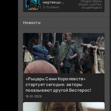
(Dragon Money
мертвецы:
Studio, LostFilm,
Мертвый
(1-3 сезон)
ViruseProject)
город
Новости
«Рыцарь Семи Королевств»
стартует сегодня: авторы
показывают другой Вестерос!
18-01-2026