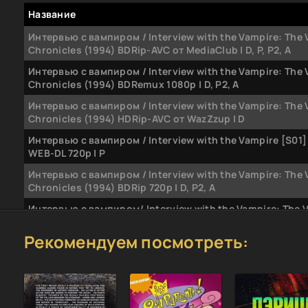
Название
Интервью с вампиром / Interview with the Vampire: The
Chronicles (1994) BDRip-AVC от MediaClub | D, P, P2, A
Интервью с вампиром / Interview with the Vampire: The
Chronicles (1994) BDRemux 1080p | D, P2, A
Интервью с вампиром / Interview with the Vampire: The
Chronicles (1994) HDRip-AVC от WazZzup | D
Интервью с вампиром / Interview with the Vampire [S01]
WEB-DL 720p | P
Интервью с вампиром / Interview with the Vampire: The
Chronicles (1994) BDRip 720p | D, P2, A
Интервью с вампиром/ Interview with the Vampire: The 
Chronicles (1994) BDRip-HEVC 1080p | D, P2, A
Рекомендуем посмотреть:
Энн Райс - Вампирские хроники 1. Интервью с вампиро
МР3
Энн Райс - Вампирские хроники. Интервью с вампиром 
МР3