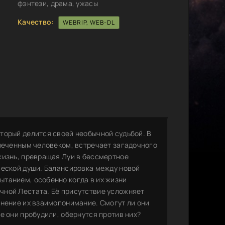
фэнтези, драма, ужасы
Качество:
WEBRIP, WEB-DL
торый делится своей необычной судьбой. В
спеченным человеком, встречает загадочного
жизнь, превращая Луи в бессмертное
ческой души. Балансировка между новой
танием, особенно когда в их жизни
чной Лестата. Её присутствие усложняет
мнение их взаимопонимание. Смогут ли они
е они пробудили, обернутся против них?