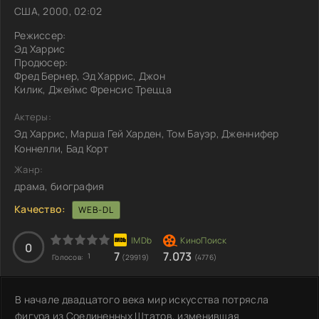
США, 2000, 02:02
Режиссер:
Эд Харрис
Продюсер:
Фред Бернер, Эд Харрис, Джон
Килик, Джеймс Френсис Трецца
Актеры:
Эд Харрис, Марша Гей Харден, Том Бауэр, Дженнифер
Коннелли, Бад Корт
Жанр:
драма, биография
Качество:
WEB-DL
0
7
7.073
1
Голосов:
(29919)
(4776)
В начале двадцатого века мир искусства потрясла
фигура из Соединенных Штатов, изменившая