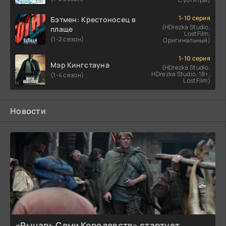
1-10 серия
Бэтмен: Крестоносец в
(HDrezka Studio,
плаще
LostFilm,
(1-2 сезон)
Оригинальный)
1-10 серия
Мэр Кингстауна
(HDrezka Studio,
HDrezka Studio. 18+,
(1-4 сезон)
LostFilm)
Новости
«Рыцарь Семи Королевств» стартует