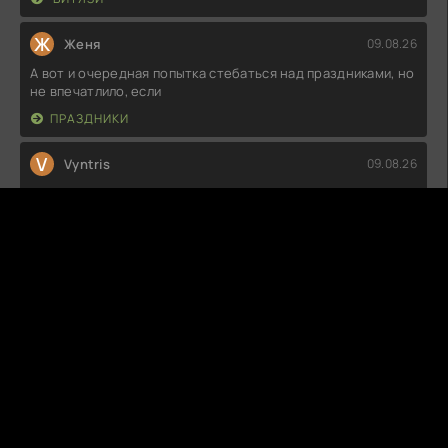
Ж
Женя
09.08.26
А вот и очередная попытка стебаться над праздниками, но
не впечатлило, если
ПРАЗДНИКИ
V
Vyntris
09.08.26
Не знаю, что все так хвалят, но мне показалось, что сюжет
провисает на
ФЕРРИ: СЕРИАЛ