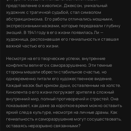
представление о живописи. Джексон, уникальный
художник с трагичной судьбой, стал символом
абстракционизма. Его работы отличались мощными,
экспрессивными мазками, которые передавали глубину
эмоций. В 1941 году в его жизни появилась Ли —
художница, распознавшая его гениальность и ставшая
важной частью его жизни.
Несмотря на его творческие успехи, внутренние
конфликты вели его к саморазрушению. Эти темные
стороны мешали обрести стабильное счастье, но
одновременно питали его художественное видение.
Каждый мазок был криком души, оставленным на холсте.
Кинолента о его жизни погружает зрителя в сложный
внутренний мир, полный противоречий и страстей. Она
показывает, как даже за короткое время можно оставить
яркий след в культуре, несмотря на личные драмы. Как
гениальность и саморазрушение могут сосуществовать,
оставаясь неразрывно связанными?