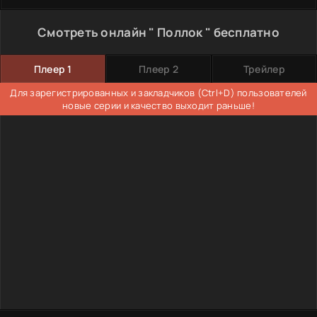
Смотреть онлайн " Поллок " бесплатно
Плеер 1
Плеер 2
Трейлер
Для зарегистрированных и закладчиков (Ctrl+D) пользователей
новые серии и качество выходит раньше!