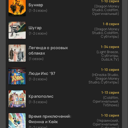
1-10 серия
Бункер
(Dragon Money
Studio, Coldfilm,
(1-3 сезон)
Оригинальный)
1-8 серия
Шугар
(Dragon Money
Studio, Coldfilm,
(1-2 сезон)
Субтитры)
1-34 серия
Легенда о розовых
(Light Breeze,
облаках
Субтитры,
(1 сезон)
DubLik.TV)
1-10 серия
Люди Икс ’97
(HDrezka Studio,
Dragon Money
(1-2 сезон)
Studio, Субтитры)
1-13 серия
Крапополис
(Coldfilm,
Оригинальный,
(1-3 сезон)
TVShows)
1-10 серия
Время приключений:
(Украинский,
Фионна и Кейк
Оригинальный,
(1-2 сезон)
Субтитры)