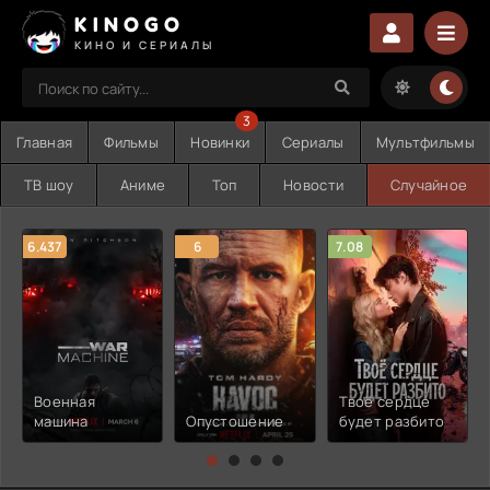
KINOGO
КИНО И СЕРИАЛЫ
3
Главная
Фильмы
Новинки
Сериалы
Мультфильмы
ТВ шоу
Аниме
Топ
Новости
Случайное
6.437
6
7.08
Военная
Твоё сердце
машина
Опустошение
будет разбито