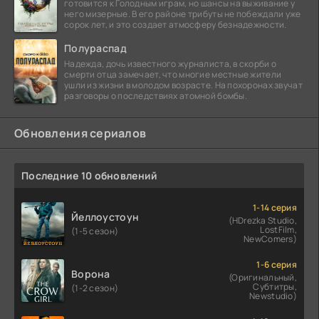
готовится к Голодным играм, но шансы на выживание у
него мизерные. В его районе трибуты не побеждали уже
сорок лет, и это создает атмосферу безнадежности.
Полураспад
Надежда, дочь известного журналиста, в скорби о
смерти отца замечает, что многие местные жители
ушли из жизни в молодом возрасте. На похоронах звучат
разговоры о последствиях атомной бомбы.
Обновления сериалов
Последние 10 обновлений
1-14 серия
Йеллоустоун
(HDrezka Studio,
LostFilm,
(1-5 сезон)
NewComers)
1-6 серия
Ворона
(Оригинальный,
Субтитры,
(1-2 сезон)
Newstudio)