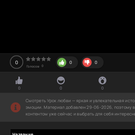
0
0
0
0
Голосов:
0
0
0
Смотреть Урок любви — яркая и увлекательная исто
эмоции. Материал добавлен 29-06-2026, поэтому 
контентом уже сейчас и выбрать для себя интересн
Название