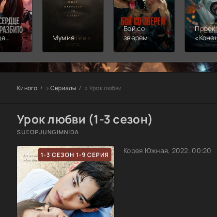
Бой со
Проек
це
Мумия
зверем
«Коне
света
ито
Киного
»
Сериалы
» Урок любви
Урок любви (1-3 сезон)
SUEOPJUNGIMNIDA
Корея Южная, 2022, 00:20
1-3 СЕЗОН 1-9 СЕРИЯ