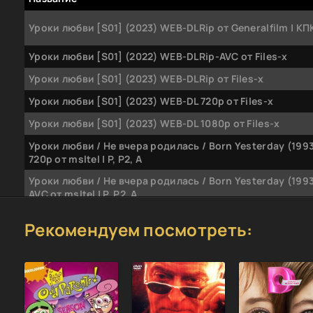
Уроки любви [S01] (2023) WEB-DLRip от Generalfilm | КП
Уроки любви [S01] (2022) WEB-DLRip-AVC от Files-х
Уроки любви [S01] (2023) WEB-DLRip от Files-x
Уроки любви [S01] (2023) WEB-DL 720p от Files-x
Уроки любви [S01] (2023) WEB-DL 1080p от Files-x
Уроки любви / Не вчера родилась / Born Yesterday (199
720p от msltel | P, P2, A
Уроки любви / Не вчера родилась / Born Yesterday (199
AVC от msltel | P, P2, A
Уроки любви / Не вчера родилась / Born Yesterday (199
Рекомендуем посмотреть:
1080p | P, P2, A
Урок любви / En lektion i krlek (1954) BDRip 720p от msltel
Урок любви / En lektion i krlek (1954) BDRip-AVC от msltel 
Уроки любви / Guinevere (1999) WEB-DLRip от Koenig