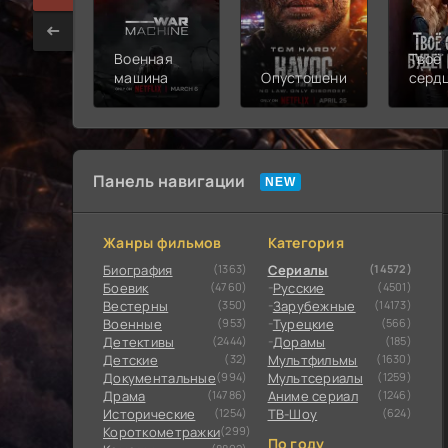
Военная
Твоё
машина
Опустошение
серд
будет
разб
Панель навигации
Жанры фильмов
Категория
Биография
(1363)
Сериалы
(14572)
Боевик
(4760)
Русские
(4501)
Вестерны
(350)
Зарубежные
(14173)
Военные
(953)
Турецкие
(566)
Детективы
(2444)
Дорамы
(185)
Детские
(32)
Мультфильмы
(1630)
Документальные
(994)
Мультсериалы
(1259)
Драма
(14786)
Аниме сериал
(1246)
Исторические
(1254)
ТВ-Шоу
(624)
Короткометражки
(299)
По году