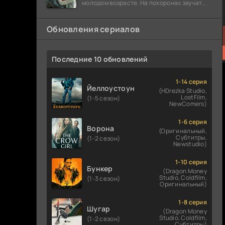
молодом возрасте. На похоронах звучат
разговоры о последствиях атомной бомбы.
Обновления сериалов
Последние 10 обновлений
1-14 серия
Йеллоустоун
(HDrezka Studio,
LostFilm,
(1-5 сезон)
NewComers)
1-6 серия
Ворона
(Оригинальный,
Субтитры,
(1-2 сезон)
Newstudio)
1-10 серия
Бункер
(Dragon Money
Studio, Coldfilm,
(1-3 сезон)
Оригинальный)
1-8 серия
Шугар
(Dragon Money
Studio, Coldfilm,
(1-2 сезон)
Субтитры)