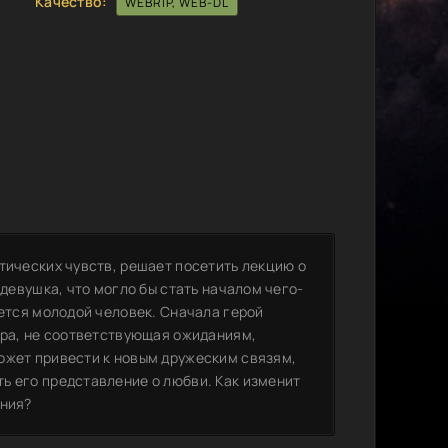
Качество:
WEBRIP, WEB-DL
тических чувств, решает посетить лекцию о
 девушка, что могло бы стать началом чего-
ается молодой человек. Сначала герой
ара, не соответствующая ожиданиям,
ожет привести к новым дружеским связям,
ь его представление о любви. Как изменит
ения?