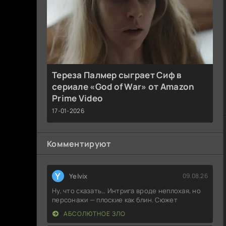
Тереза Палмер сыграет Сиф в
сериале «God of War» от Amazon
Prime Video
17-01-2026
Комментируют
Y
Yelvix
09.08.26
Ну, что сказать… Интрига вроде неплохая, но
персонажи — плоские как блин. Сюжет
АБСОЛЮТНОЕ ЗЛО