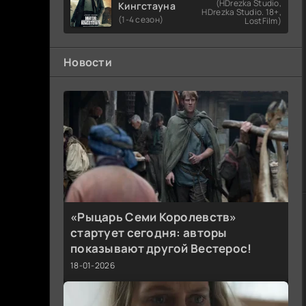
(HDrezka Studio,
Кингстауна
HDrezka Studio. 18+,
(1-4 сезон)
LostFilm)
Новости
«Рыцарь Семи Королевств»
стартует сегодня: авторы
показывают другой Вестерос!
18-01-2026