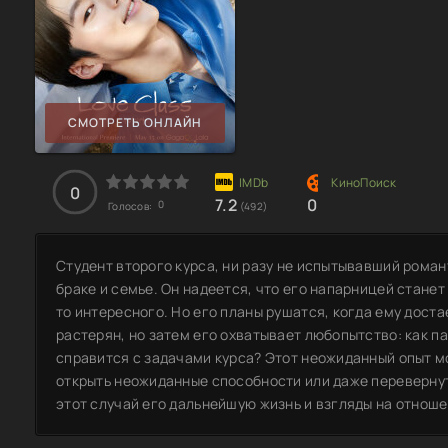
СМОТРЕТЬ ОНЛАЙН
0
7.2
0
0
Голосов:
(492)
Студент второго курса, ни разу не испытывавший роман
браке и семье. Он надеется, что его напарницей станет
то интересного. Но его планы рушатся, когда ему дост
растерян, но затем его охватывает любопытство: как п
справится с задачами курса? Этот неожиданный опыт м
открыть неожиданные способности или даже перевернут
этот случай его дальнейшую жизнь и взгляды на отнош