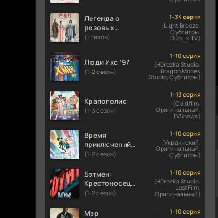
1-34 серия
Легенда о
(Light Breeze,
розовых
Субтитры,
облаках
(1 сезон)
DubLik.TV)
1-10 серия
Люди Икс ’97
(HDrezka Studio,
Dragon Money
(1-2 сезон)
Studio, Субтитры)
1-13 серия
Крапополис
(Coldfilm,
Оригинальный,
(1-3 сезон)
TVShows)
1-10 серия
Время
(Украинский,
приключений:
Оригинальный,
Фионна и Кейк
(1-2 сезон)
Субтитры)
1-10 серия
Бэтмен:
(HDrezka Studio,
Крестоносец в
LostFilm,
плаще
(1-2 сезон)
Оригинальный)
1-10 серия
Мэр