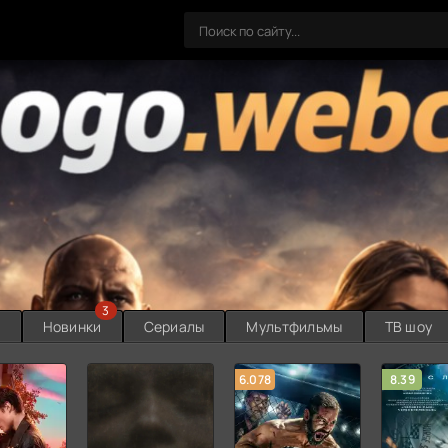
3
ы
Новинки
Сериалы
Мультфильмы
ТВ шоу
6.078
8.39