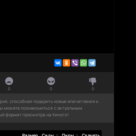
0
0
0
рия, способная подарить новые впечатления и
вы можете познакомиться с актуальным
ый формат просмотра на Киного!
Размер
Сиды
Пиры
Скачать