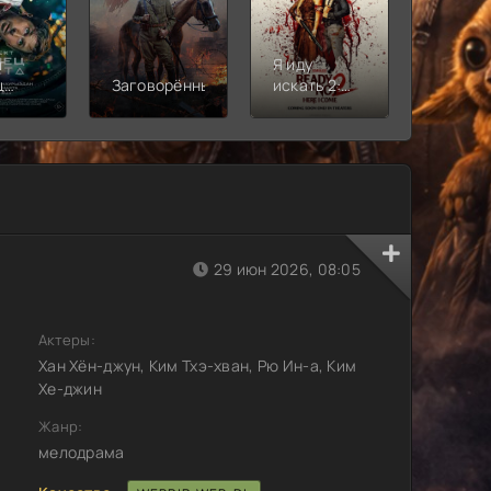
т
Я иду
Лига
ц
Заговорённый
искать 2:
справе
»
Вот и я
Кризис
бескон
землях
Часть 2
29 июн 2026, 08:05
Актеры:
Хан Хён-джун, Ким Тхэ-хван, Рю Ин-а, Ким
Хе-джин
Жанр:
мелодрама