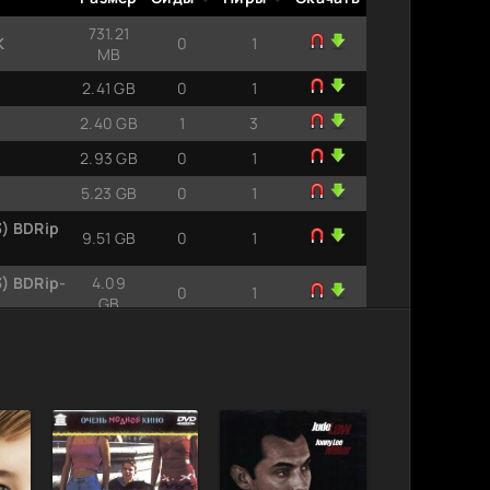
731.21
К
0
1
MB
2.41 GB
0
1
2.40 GB
1
3
2.93 GB
0
1
5.23 GB
0
1
3) BDRip
9.51 GB
0
1
3) BDRip-
4.09
0
1
GB
3) BDRip
10.02
0
1
GB
 | P2, L1
8.02 GB
1
0
| P2, L1
3.05 GB
0
1
1.45 GB
0
1