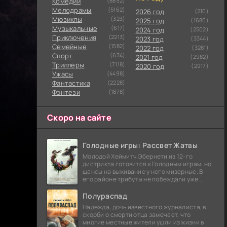
Комедии
(8892)
Мелодрамы
(5162)
2026 год
(210)
Мюзиклы
(323)
2025 год
(1680)
Музыкальные
(617)
2024 год
(2502)
Приключения
(2213)
2023 год
(3344)
Семейные
(1582)
2022 год
(3281)
Cпорт
(634)
2021 год
(2982)
Триллеры
(7118)
2020 год
(2917)
Ужасы
(4498)
Фантастика
(2228)
Фэнтези
(1878)
Скоро на сайте
Голодные игры: Рассвет Жатвы
Молодой Хеймитч Эбернети из 12-го
дистрикта готовится к Голодным играм, но
шансы на выживание у него мизерные. В
его районе трибуты не побеждали уже
сорок лет, и это создает атмосферу
безнадежности.
Полураспад
Надежда, дочь известного журналиста, в
скорби о смерти отца замечает, что
многие местные жители ушли из жизни в