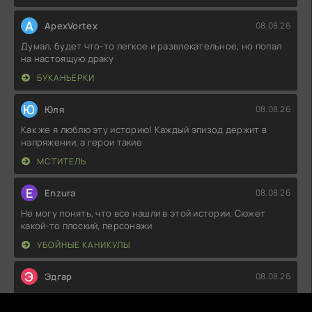
A
ApexVortex
08.08.26
Думал, будет что-то легкое и развлекательное, но попал
на настоящую драку
БУКАНЬЕРКИ
Ю
Юля
08.08.26
Как же я люблю эту историю! Каждый эпизод держит в
напряжении, а герои такие
МСТИТЕЛЬ
E
Enzura
08.08.26
Не могу понять, что все нашли в этой истории. Сюжет
какой-то плоский, персонажи
УБОЙНЫЕ КАНИКУЛЫ
Э
Эдгар
08.08.26
Что-то у меня не сложилось с этой историей. Поначалу
казалось, что будет