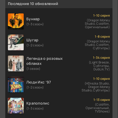
Последние 10 обновлений
1-10 серия
Бункер
(Dragon Money
Studio, Coldfilm,
(1-3 сезон)
Оригинальный)
1-8 серия
Шугар
(Dragon Money
Studio, Coldfilm,
(1-2 сезон)
Субтитры)
1-34 серия
Легенда о розовых
(Light Breeze,
облаках
Субтитры,
(1 сезон)
DubLik.TV)
1-10 серия
Люди Икс ’97
(HDrezka Studio,
Dragon Money
(1-2 сезон)
Studio, Субтитры)
1-13 серия
Крапополис
(Coldfilm,
Оригинальный,
(1-3 сезон)
TVShows)