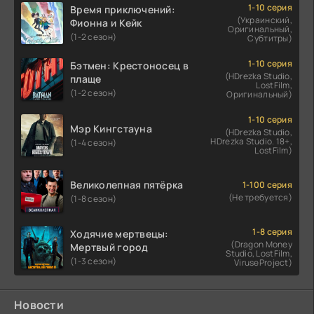
1-10 серия
Время приключений:
(Украинский,
Фионна и Кейк
Оригинальный,
(1-2 сезон)
Субтитры)
1-10 серия
Бэтмен: Крестоносец в
(HDrezka Studio,
плаще
LostFilm,
(1-2 сезон)
Оригинальный)
1-10 серия
Мэр Кингстауна
(HDrezka Studio,
HDrezka Studio. 18+,
(1-4 сезон)
LostFilm)
Великолепная пятёрка
1-100 серия
(Не требуется)
(1-8 сезон)
1-8 серия
Ходячие мертвецы:
(Dragon Money
Мертвый город
Studio, LostFilm,
(1-3 сезон)
ViruseProject)
Новости