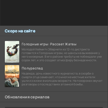
Скоро на сайте
Голодные игры: Рассвет Жатвы
Молодой Хеймитч Эбернети из 12-го дистрикта
готовится к Голодным играм, но шансы на выживание у
него мизерные. В его районе трибуты не побеждали уже
сорок лет, и это создает атмосферу безнадежности.
Полураспад
Надежда, дочь известного журналиста, в скорби о
смерти отца замечает, что многие местные жители
ушли из жизни в молодом возрасте. На похоронах звучат
разговоры о последствиях атомной бомбы.
Обновления сериалов