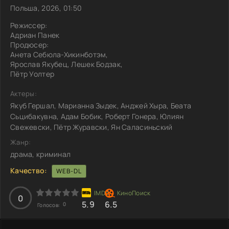
Польша, 2026, 01:50
Режиссер:
Адриан Панек
Продюсер:
Анета Себюла-Хикинботэм,
Ярослав Якубец, Лешек Бодзак,
Пётр Уолтер
Актеры:
Якуб Гершал, Марианна Зыдек, Анджей Хыра, Беата
Сьцибакувна, Адам Бобик, Роберт Гонера, Юлиян
Свежевски, Пётр Журавски, Ян Саласиньский
Жанр:
драма, криминал
Качество:
WEB-DL
0
5.9
6.5
0
Голосов: