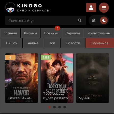
KINOGO
КИНО И СЕРИАЛЫ
3
Главная
Фильмы
Новинки
Сериалы
Мультфильмы
ТВ шоу
Аниме
Топ
Новости
Случайное
6
7.08
Твоё сердце
Опустошение
будет разбито
Мумия