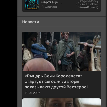
(Dragon Money
мертвецы:
Studio, LostFilm,
Мертвый
(1-3 сезон)
ViruseProject)
город
Новости
«Рыцарь Семи Королевств»
стартует сегодня: авторы
показывают другой Вестерос!
18-01-2026