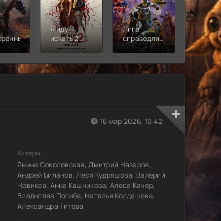
Я иду
Лига
Молодё
орённый
искать 2:
справедливости:
Новая
Вот и я
Кризис на
смена
бесконечных
землях.
Часть 2
16 мар 2026, 10:42
Актеры:
Янина Соколовская, Дмитрий Назаров,
Андрей Биланов, Леся Кудряшова, Валерий
Новиков, Анна Кашникова, Алеса Качер,
Владислав Погиба, Наталья Колдашова,
Александра Титова