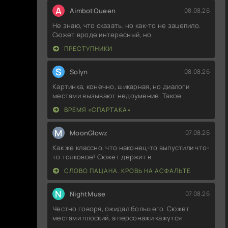
A
AimbotQueen
08.08.26
Не знаю, что сказать, но как-то не зацепило.
Сюжет вроде интересный, но
ПРЕСТУПНИКИ
S
Solyn
08.08.26
Картинка, конечно, шикарная, но диалоги
местами вызывают недоумение. Такое
ВРЕМЯ «СПАРТАКА»
M
MoonGlowz
07.08.26
Как же классно, что наконец-то выпустили что-
то толковое! Сюжет держит в
СЛОВО ПАЦАНА. КРОВЬ НА АСФАЛЬТЕ
N
NightMuse
07.08.26
Честно говоря, ожидал большего. Сюжет
местами плоский, а персонажи кажутся