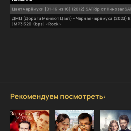
Цвет черёмухи [01-16 из 16] (2012) SATRip от КинозалSA
ДМЦ (Дороги Меняют Цвет) - Чёрная черёмуха (2023) E
[MP3|320 Kbps] <Rock>
Рекомендуем посмотреть: