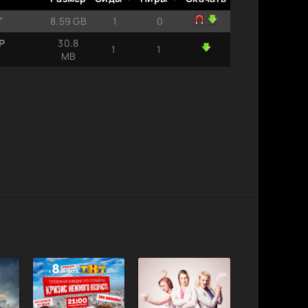
T
8.59 GB
1
0
P
30.8
1
1
MB