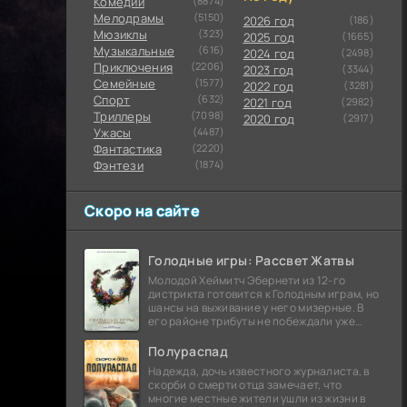
Комедии
(8874)
Мелодрамы
(5150)
2026 год
(186)
Мюзиклы
(323)
2025 год
(1665)
Музыкальные
(616)
2024 год
(2498)
Приключения
(2206)
2023 год
(3344)
Семейные
(1577)
2022 год
(3281)
Cпорт
(632)
2021 год
(2982)
Триллеры
(7098)
2020 год
(2917)
Ужасы
(4487)
Фантастика
(2220)
Фэнтези
(1874)
Скоро на сайте
Голодные игры: Рассвет Жатвы
Молодой Хеймитч Эбернети из 12-го
дистрикта готовится к Голодным играм, но
шансы на выживание у него мизерные. В
его районе трибуты не побеждали уже
сорок лет, и это создает атмосферу
безнадежности.
Полураспад
Надежда, дочь известного журналиста, в
скорби о смерти отца замечает, что
многие местные жители ушли из жизни в