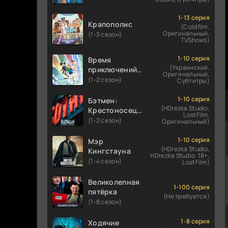
1-13 серия
Крапополис
(Coldfilm,
Оригинальный,
(1-3 сезон)
TVShows)
1-10 серия
Время
(Украинский,
приключений:
Оригинальный,
Фионна и Кейк
(1-2 сезон)
Субтитры)
1-10 серия
Бэтмен:
(HDrezka Studio,
Крестоносец в
LostFilm,
плаще
(1-2 сезон)
Оригинальный)
1-10 серия
Мэр
(HDrezka Studio,
Кингстауна
HDrezka Studio. 18+,
(1-4 сезон)
LostFilm)
Великолепная
1-100 серия
пятёрка
(Не требуется)
(1-8 сезон)
1-8 серия
Ходячие