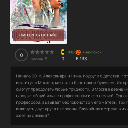
СМОТРЕТЬ ОНЛАЙН
0
0
6.133
0
Голосов:
Начало 60-х. Александра и Нина, подруги с детства, г
институт в Москве, мечтая о блестящем будущем. Их др
смогут преодолеть любые трудности. В Москве девушки 
находит общий язык с профессором и его семьей. Одна
профессора, вызывает беспокойство у его матери. Три г
выкинуть друг друга из головы. Случайная встреча в и
ждет их дальше?