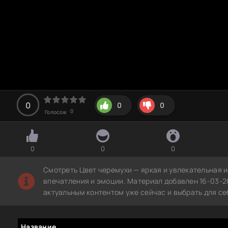
0
0
0
0
Голосов:
0
0
0
Смотреть Цвет черемухи — яркая и увлекательная 
впечатления и эмоции. Материал добавлен 16-03-2
актуальным контентом уже сейчас и выбрать для с
Название