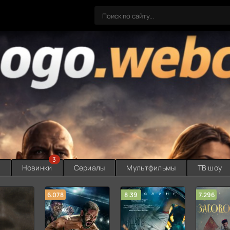
3
ы
Новинки
Сериалы
Мультфильмы
ТВ шоу
6.078
8.39
7.296