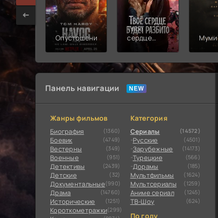
Твоё
Опустошение
сердце
Муми
будет
разбито
Панель навигации
Жанры фильмов
Категория
Биография
(1360)
Сериалы
(14572)
Боевик
(4749)
Русские
(4501)
Вестерны
(349)
Зарубежные
(14173)
Военные
(951)
Турецкие
(566)
Детективы
(2439)
Дорамы
(185)
Детские
(32)
Мультфильмы
(1624)
Документальные
(990)
Мультсериалы
(1259)
Драма
(14760)
Аниме сериал
(1245)
Исторические
(1251)
ТВ-Шоу
(624)
Короткометражки
(299)
По году