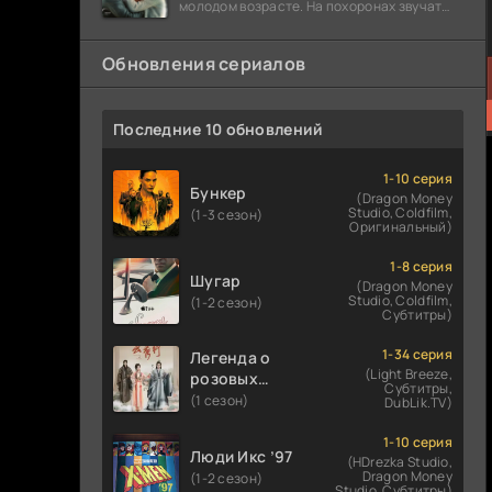
молодом возрасте. На похоронах звучат
разговоры о последствиях атомной бомбы.
Обновления сериалов
Последние 10 обновлений
1-10 серия
Бункер
(Dragon Money
Studio, Coldfilm,
(1-3 сезон)
Оригинальный)
1-8 серия
Шугар
(Dragon Money
Studio, Coldfilm,
(1-2 сезон)
Субтитры)
1-34 серия
Легенда о
(Light Breeze,
розовых
Субтитры,
облаках
(1 сезон)
DubLik.TV)
1-10 серия
Люди Икс ’97
(HDrezka Studio,
Dragon Money
(1-2 сезон)
Studio, Субтитры)