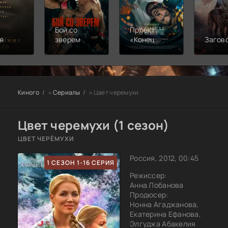
Бой со
Проект
я
зверем
«Конец
Загов
света»
Киного
»
Сериалы
» Цвет черемухи
Цвет черемухи (1 сезон)
ЦВЕТ ЧЕРЁМУХИ
Россия, 2012, 00:45
1 СЕЗОН 1-16 СЕРИЯ
Режиссер:
Анна Лобанова
Продюсер:
Нонна Агаджанова,
Екатерина Ефанова,
Элгуджа Абакелия