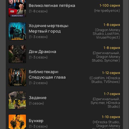
Великолепная пятёрка
1-100 серия
(Не требуется)
(1-8 сезон)
1-8 серия
Ходячие мертвецы:
(Dragon Money
Мертвый город
Studio, LostFilm,
(1-3 сезон)
ViruseProject)
1-8 серия
Дом Дракона
(Оригинальный,
Dragon Money
(1-3 сезон)
Studio, Syncmer)
Библиотекари:
1-12 серия
Следующая глава
(Coldfilm, HDrezka
Studio, TVShows)
(1-2 сезон)
1-7 серия
Задание
(Оригинальный,
Syncmer, HDrezka
(1 сезон)
Studio)
1-10 серия
Бункер
(HDrezka Studio,
Dragon Money
(1-3 сезон)