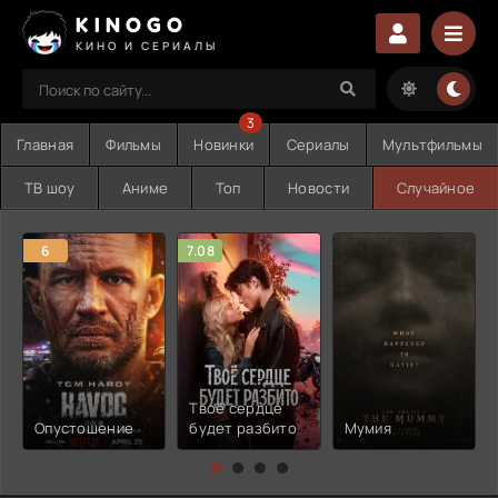
KINOGO
КИНО И СЕРИАЛЫ
3
Главная
Фильмы
Новинки
Сериалы
Мультфильмы
ТВ шоу
Аниме
Топ
Новости
Случайное
6
7.08
Твоё сердце
Опустошение
будет разбито
Мумия