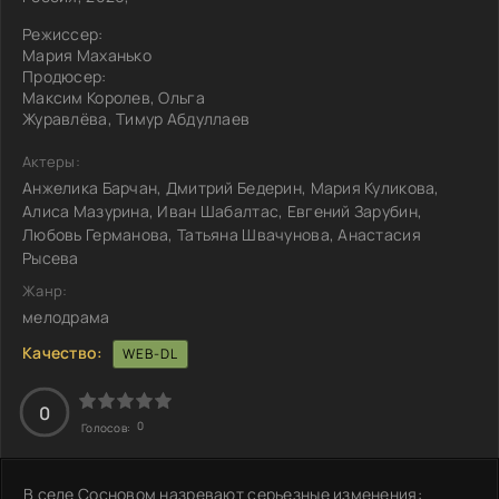
Режиссер:
Мария Маханько
Продюсер:
Максим Королев, Ольга
Журавлёва, Тимур Абдуллаев
Актеры:
Анжелика Барчан, Дмитрий Бедерин, Мария Куликова,
Алиса Мазурина, Иван Шабалтас, Евгений Зарубин,
Любовь Германова, Татьяна Швачунова, Анастасия
Рысева
Жанр:
мелодрама
Качество:
WEB-DL
0
0
Голосов:
В селе Сосновом назревают серьезные изменения: