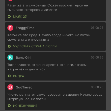
Какая же это скукотища! Сюжет плоский, герои не
вызывают интереса, а диалоги
МАЯК 23
F
FroggyTime
06.08.26
Какой же это бред! Начало вроде ничего, но потом
сюжеты стали плоскими, а
ЧУДЕСНАЯ СТРАНА ЛЮБВИ
B
BambiGirl
06.08.26
Такое чувство, что сценаристы не знали, в каком
направлении двигаться.
ВЫДРА
G
GodTiered
06.08.26
Что-то меня этот сюжет совсем не зацепил. Начало вроде
интригующее, но потом
ИСЧЕЗНУВШИЕ