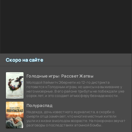
Скоро на сайте
Голодные игры: Рассвет Жатвы
Молодой Хеймитч Эбернети из 12-го дистрикта
готовится к Голодным играм, но шансы на выживание у
него мизерные. В его районе трибуты не побеждали уже
сорок лет, и это создает атмосферу безнадежности.
Полураспад
Надежда, дочь известного журналиста, в скорби о
смерти отца замечает, что многие местные жители
ушли из жизни в молодом возрасте. На похоронах звучат
разговоры о последствиях атомной бомбы.