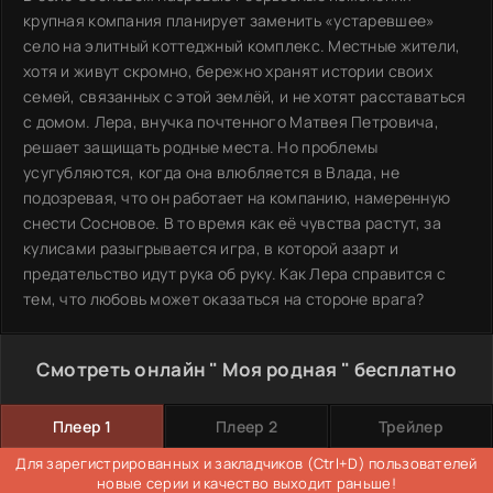
крупная компания планирует заменить «устаревшее»
село на элитный коттеджный комплекс. Местные жители,
хотя и живут скромно, бережно хранят истории своих
семей, связанных с этой землёй, и не хотят расставаться
с домом. Лера, внучка почтенного Матвея Петровича,
решает защищать родные места. Но проблемы
усугубляются, когда она влюбляется в Влада, не
подозревая, что он работает на компанию, намеренную
снести Сосновое. В то время как её чувства растут, за
кулисами разыгрывается игра, в которой азарт и
предательство идут рука об руку. Как Лера справится с
тем, что любовь может оказаться на стороне врага?
Смотреть онлайн " Моя родная " бесплатно
Плеер 1
Плеер 2
Трейлер
Для зарегистрированных и закладчиков (Ctrl+D) пользователей
новые серии и качество выходит раньше!