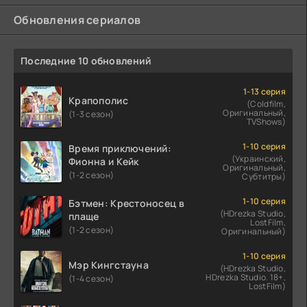
Обновления сериалов
Последние 10 обновлений
1-13 серия
Крапополис
(Coldfilm,
Оригинальный,
(1-3 сезон)
TVShows)
1-10 серия
Время приключений:
(Украинский,
Фионна и Кейк
Оригинальный,
(1-2 сезон)
Субтитры)
1-10 серия
Бэтмен: Крестоносец в
(HDrezka Studio,
плаще
LostFilm,
(1-2 сезон)
Оригинальный)
1-10 серия
Мэр Кингстауна
(HDrezka Studio,
HDrezka Studio. 18+,
(1-4 сезон)
LostFilm)