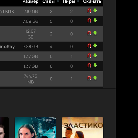
Размер
Сиды
Пиры
Скачать
m | КПК
2.10 GB
2
2
7.09 GB
5
0
12.07
2
0
GB
KinoRay
7.88 GB
4
0
1.37 GB
0
1
1.37 GB
0
0
744.73
0
1
MB
1.36 GB
1
0
1.43 GB
1
0
ии 1-12
12.1 GB
3
0
 из 12)
7.88 GB
7
0