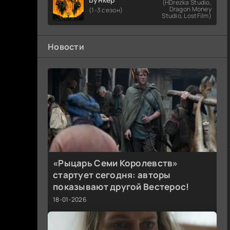
(HDrezka Studio,
Dragon Money
(1-3 сезон)
Studio, LostFilm)
Новости
«Рыцарь Семи Королевств»
стартует сегодня: авторы
показывают другой Вестерос!
18-01-2026