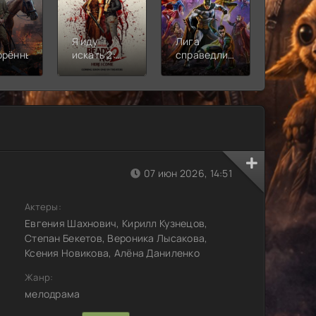
Я иду
Лига
Молодё
орённый
искать 2:
справедливости:
Новая
Вот и я
Кризис на
смена
бесконечных
землях.
Часть 2
07 июн 2026, 14:51
Актеры:
Евгения Шахнович, Кирилл Кузнецов,
Степан Бекетов, Вероника Лысакова,
Ксения Новикова, Алёна Даниленко
Жанр:
мелодрама