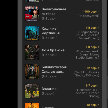
Великолепная
1-100 серия
пятёрка
(Не требуется)
(1-8 сезон)
1-8 серия
Ходячие
(Dragon Money
мертвецы:
Studio, LostFilm,
Мертвый
(1-3 сезон)
ViruseProject)
город
1-8 серия
Дом Дракона
(Оригинальный,
Dragon Money
(1-3 сезон)
Studio, Syncmer)
Библиотекари:
1-12 серия
Следующая
(Coldfilm, HDrezka
Studio, TVShows)
глава
(1-2 сезон)
1-7 серия
Задание
(Оригинальный,
Syncmer, HDrezka
(1 сезон)
Studio)
1-10 серия
Бункер