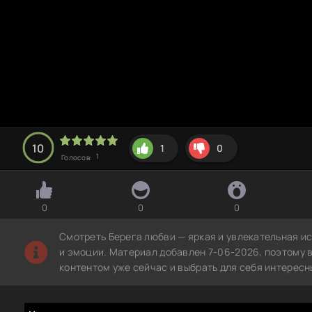
10
1
0
1
Голосов:
0
0
0
Смотреть Берега любви — яркая и увлекательная и
и эмоции. Материал добавлен 7-06-2026, поэтому 
контентом уже сейчас и выбрать для себя интересн