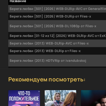
Название
Берега любви [S01] (2026) WEB-DLRip-AVC от Generalfil
Берега любви [S01] (2026) WEB-DLRip от Files-x
Берега любви [S01] (2026) WEB-DL 1080p от Files-x
Берега любви [01-12 из 12] (2026) WEB-DLRip-AVC от Ex
Берега любви (2013) WEB-DLRip-AVC от Files-x
Берега любви (2013) WEB-DLRip от Files-x
Берега любви (2013) HDTVRip от ivandubskoj
Берега любви (2013) HDTVRip от Files-x
Рекомендуем посмотреть:
Берега любви (2013) SATRip от Files-x
Берега любви (2026) WEBRip [H.264/1080p] (сезон 1, сер
из 12)
Берега любви (2026) WEBRip [H.264] (сезон 1, серии 1-12