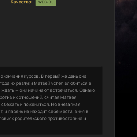
Качество:
WEB-DL
окончания курсов. В первый же день она
 года их разлуки Матвей успел влюбиться в
я ждать — они начинают встречаться. Однако
против их отношений, считая Матвея
 сбежать и пожениться. Но внезапная
, и парень не находит себе места, виня в
словиях родительского противостояния и