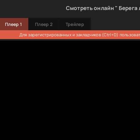
Смотреть онлайн " Берега 
Плеер 1
Плеер 2
Трейлер
Для зарегистрированных и закладчиков (Ctrl+D) пользова