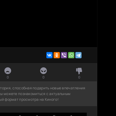
0
0
0
стория, способная подарить новые впечатления
вы можете познакомиться с актуальным
ый формат просмотра на Киного!