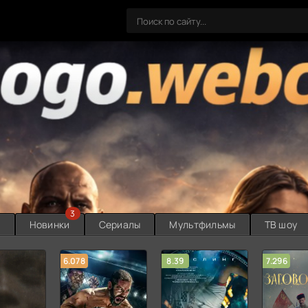
3
ы
Новинки
Сериалы
Мультфильмы
ТВ шоу
6.078
8.39
7.296