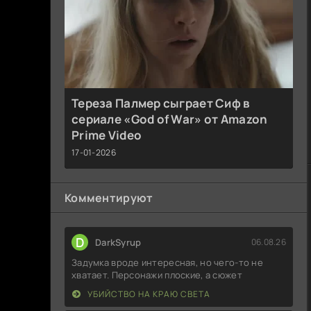
Тереза Палмер сыграет Сиф в
сериале «God of War» от Amazon
Prime Video
17-01-2026
Комментируют
D
DarkSyrup
06.08.26
Задумка вроде интересная, но чего-то не
хватает. Персонажи плоские, а сюжет
УБИЙСТВО НА КРАЮ СВЕТА