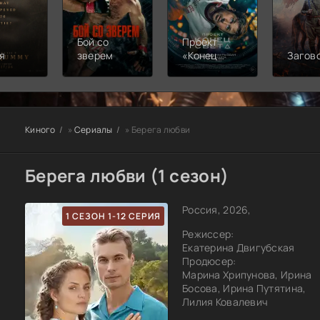
Бой со
Проект
я
зверем
«Конец
Загов
света»
Киного
»
Сериалы
» Берега любви
Берега любви (1 сезон)
Россия, 2026,
1 СЕЗОН 1-12 СЕРИЯ
Режиссер:
Екатерина Двигубская
Продюсер:
Марина Хрипунова, Ирина
Босова, Ирина Путятина,
Лилия Ковалевич