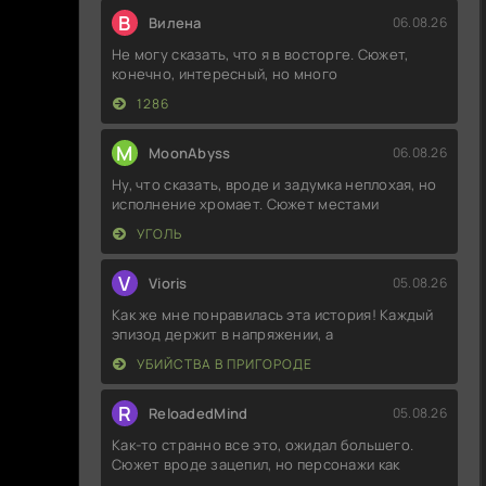
В
Вилена
06.08.26
Не могу сказать, что я в восторге. Сюжет,
конечно, интересный, но много
1286
M
MoonAbyss
06.08.26
Ну, что сказать, вроде и задумка неплохая, но
исполнение хромает. Сюжет местами
УГОЛЬ
V
Vioris
05.08.26
Как же мне понравилась эта история! Каждый
эпизод держит в напряжении, а
УБИЙСТВА В ПРИГОРОДЕ
R
ReloadedMind
05.08.26
Как-то странно все это, ожидал большего.
Сюжет вроде зацепил, но персонажи как