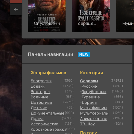
Твоё
Опустошение
сердце
Муми
будет
разбито
Панель навигации
Жанры фильмов
Категория
Биография
(1360)
Сериалы
(14572)
Боевик
(4749)
Русские
(4501)
Вестерны
(349)
Зарубежные
(14173)
Военные
(951)
Турецкие
(566)
Детективы
(2439)
Дорамы
(185)
Детские
(32)
Мультфильмы
(1624)
Документальные
(990)
Мультсериалы
(1259)
Драма
(14760)
Аниме сериал
(1245)
Исторические
(1251)
ТВ-Шоу
(624)
Короткометражки
(299)
По году