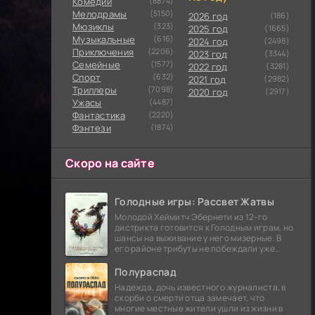
Комедии
(8874)
Мелодрамы
(5150)
2026 год
(186)
Мюзиклы
(323)
2025 год
(1665)
Музыкальные
(616)
2024 год
(2498)
Приключения
(2206)
2023 год
(3344)
Семейные
(1577)
2022 год
(3281)
Cпорт
(632)
2021 год
(2982)
Триллеры
(7098)
2020 год
(2917)
Ужасы
(4487)
Фантастика
(2220)
Фэнтези
(1874)
Скоро на сайте
Голодные игры: Рассвет Жатвы
Молодой Хеймитч Эбернети из 12-го
дистрикта готовится к Голодным играм, но
шансы на выживание у него мизерные. В
его районе трибуты не побеждали уже
сорок лет, и это создает атмосферу
безнадежности.
Полураспад
Надежда, дочь известного журналиста, в
скорби о смерти отца замечает, что
многие местные жители ушли из жизни в