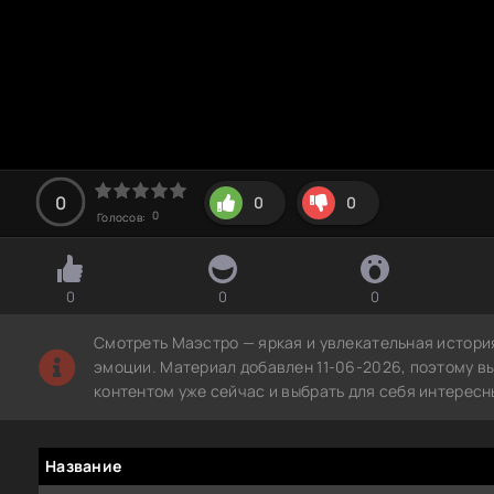
0
0
0
0
Голосов:
0
0
0
Смотреть Маэстро — яркая и увлекательная истори
эмоции. Материал добавлен 11-06-2026, поэтому в
контентом уже сейчас и выбрать для себя интересн
Название