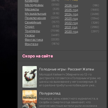
Комедии
(8874)
Мелодрамы
(5150)
2026 год
(186)
Мюзиклы
(323)
2025 год
(1665)
Музыкальные
(616)
2024 год
(2498)
Приключения
(2206)
2023 год
(3344)
Семейные
(1577)
2022 год
(3281)
Cпорт
(632)
2021 год
(2982)
Триллеры
(7098)
2020 год
(2917)
Ужасы
(4487)
Фантастика
(2220)
Фэнтези
(1874)
Скоро на сайте
Голодные игры: Рассвет Жатвы
Молодой Хеймитч Эбернети из 12-го
дистрикта готовится к Голодным играм, но
шансы на выживание у него мизерные. В
его районе трибуты не побеждали уже
сорок лет, и это создает атмосферу
безнадежности.
Полураспад
Надежда, дочь известного журналиста, в
скорби о смерти отца замечает, что
многие местные жители ушли из жизни в