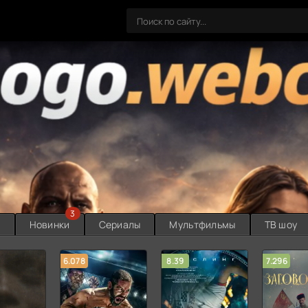
3
ы
Новинки
Сериалы
Мультфильмы
ТВ шоу
6.078
8.39
7.296