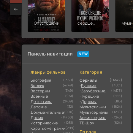
Твоё
Опустошение
сердце
Муми
будет
разбито
Панель навигации
Жанры фильмов
Категория
Биография
(1360)
Сериалы
(14572)
Боевик
(4749)
Русские
(4501)
Вестерны
(349)
Зарубежные
(14173)
Военные
(951)
Турецкие
(566)
Детективы
(2439)
Дорамы
(185)
Детские
(32)
Мультфильмы
(1624)
Документальные
(990)
Мультсериалы
(1259)
Драма
(14760)
Аниме сериал
(1245)
Исторические
(1251)
ТВ-Шоу
(624)
Короткометражки
(299)
По году