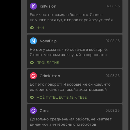
K
KillVision
07.08.26
Если честно, ожидал большего. Сюжет
немного затянут, а герои порой ведут себя
Н+Н
N
NovaDrip
07.08.26
Не могу сказать, что остался в восторге.
Сюжет местами затянутый, а персонажи
ПРОКЛЯТИЕ
G
GrimKitten
07.08.26
Вот это поворот! Я вообще не ожидал, что
история окажется такой захватывающей.
МОЁ ПУТЕШЕСТВИЕ К ТЕБЕ
С
Севa
07.08.26
Довольно средненькая работа, не хватает
динамики и интересных поворотов.