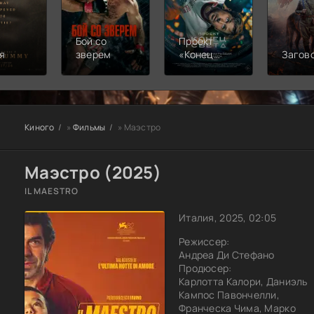
Бой со
Проект
я
зверем
«Конец
Загов
света»
Киного
»
Фильмы
» Маэстро
Маэстро (2025)
IL MAESTRO
Италия, 2025, 02:05
Режиссер:
Андреа Ди Стефано
Продюсер:
Карлотта Калори, Даниэль
Кампос Павончелли,
Франческа Чима, Марко