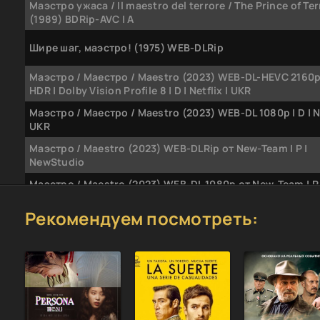
Маэстро ужаса / Il maestro del terrore / The Prince of Ter
(1989) BDRip-AVC | A
Шире шаг, маэстро! (1975) WEB-DLRip
Маэстро / Маестро / Maestro (2023) WEB-DL-HEVC 2160p 
HDR | Dolby Vision Profile 8 | D | Netflix | UKR
Маэстро / Маестро / Maestro (2023) WEB-DL 1080p | D | Ne
UKR
Маэстро / Maestro (2023) WEB-DLRip от New-Team | P |
NewStudio
Маэстро / Maestro (2023) WEB-DL 1080p от New-Team | P 
NewStudio
Рекомендуем посмотреть:
OST - Маэстро/Maestro (Music by Leonard Bernstein) [24B
Res] (2023) FLAC
Эннио. Маэстро / Ennio (2021) WEB-DL 1080p | P
Маэстро [01-12 из 12] (2016) WEB-DL 1080p от ExKinoRay