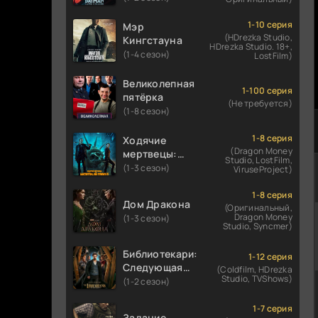
1-10 серия
Мэр
(HDrezka Studio,
Кингстауна
HDrezka Studio. 18+,
(1-4 сезон)
LostFilm)
Великолепная
1-100 серия
пятёрка
(Не требуется)
(1-8 сезон)
1-8 серия
Ходячие
(Dragon Money
мертвецы:
Studio, LostFilm,
Мертвый
(1-3 сезон)
ViruseProject)
город
1-8 серия
Дом Дракона
(Оригинальный,
Dragon Money
(1-3 сезон)
Studio, Syncmer)
Библиотекари:
1-12 серия
Следующая
(Coldfilm, HDrezka
Studio, TVShows)
глава
(1-2 сезон)
1-7 серия
Задание