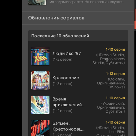
молодом возрасте. На похоронах звучат
разговоры о последствиях атомной бомбы.
Обновления сериалов
Последние 10 обновлений
1-10 серия
Люди Икс ’97
(HDrezka Studio,
Dragon Money
(1-2 сезон)
Studio, Субтитры)
1-13 серия
Крапополис
(Coldfilm,
Оригинальный,
(1-3 сезон)
TVShows)
1-10 серия
Время
(Украинский,
приключений:
Оригинальный,
Фионна и Кейк
(1-2 сезон)
Субтитры)
1-10 серия
Бэтмен:
(HDrezka Studio,
Крестоносец в
LostFilm,
плаще
(1-2 сезон)
Оригинальный)