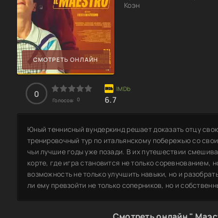
Коэн
СМОТРЕТЬ ОНЛАЙН
0
6.7
0
Голосов:
Юный теннисный вундеркинд решает доказать отцу свою
тренировочный тур по итальянскому побережью со сво
чьи лучшие годы уже позади. В их путешествии смешив
корте, где игра становится не только соревнованием, 
возможность не только улучшить навыки, но и разобрать
ли ему превзойти не только соперников, но и собствен
Смотреть онлайн " Маэс