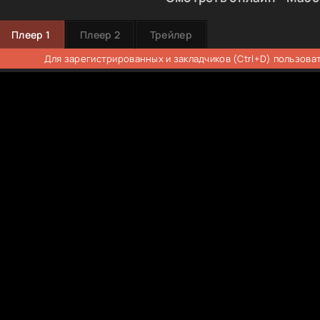
Плеер 1
Плеер 2
Трейлер
Для зарегистрированных и закладчиков (Ctrl+D) пользова