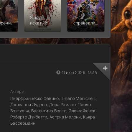
Я иду
Лига
Молодё
орённый
искать 2:
справедливости:
Новая
Вот и я
Кризис на
смена
бесконечных
землях.
Часть 2
11 июн 2026, 13:14
Актеры:
Пьерфранческо Фавино, Tiziano Menichelli,
Джованни Лудено, Дора Романо, Паоло
Бригулья, Валентина Белле, Эдвиж Фенек,
Роберто Дзибетти, Астрид Мелони, Кьяра
Бассерманн