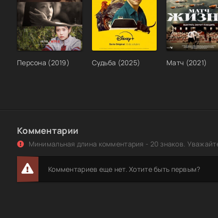
Шире шаг, маэстро! (1975) WEBRip 1080p
Заводчане - Маэстро (2021) MP3
Лука Кайоли - Антуан Гризманн. Становление француз
маэстро (2021) MP3
Персона (2019)
Судьба (2025)
Матч (2021)
Маэстро / The Maestro (2018) WEB-DL 1080p | P | HDRezk
Раймонд Паулс и Илья Резник - Два маэстро (1997) APE
Маэстро и Марина - Песни на стихи Леонида Дербенёва
MP3
Комментарии
Донато Карризи - Маркус и Сандра 3. Маэстро теней (2
Минимальная длина комментария - 20 знаков. Уважайте
Маэстро [01-12 из 12] (2016) SATRip-AVC от Files-x
Комментариев еще нет. Хотите быть первым?
Маэстро [01-12 из 12] (2016) SATRip от Files-x
Маэстро [01-12 из 12] (2016) DVB от Files-x
Маэстро с ниточкой (1991) DVD5