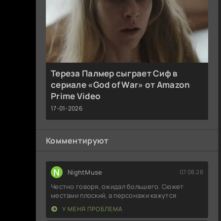
Тереза Палмер сыграет Сиф в
сериале «God of War» от Amazon
Prime Video
17-01-2026
Комментируют
N
NightMuse
07.08.26
Честно говоря, ожидал большего. Сюжет
местами плоский, а персонажи кажутся
У МЕНЯ ПРОБЛЕМА