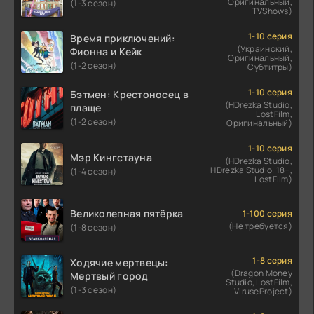
Оригинальный,
(1-3 сезон)
TVShows)
1-10 серия
Время приключений:
(Украинский,
Фионна и Кейк
Оригинальный,
(1-2 сезон)
Субтитры)
1-10 серия
Бэтмен: Крестоносец в
(HDrezka Studio,
плаще
LostFilm,
(1-2 сезон)
Оригинальный)
1-10 серия
Мэр Кингстауна
(HDrezka Studio,
HDrezka Studio. 18+,
(1-4 сезон)
LostFilm)
Великолепная пятёрка
1-100 серия
(Не требуется)
(1-8 сезон)
1-8 серия
Ходячие мертвецы:
(Dragon Money
Мертвый город
Studio, LostFilm,
(1-3 сезон)
ViruseProject)