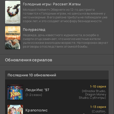
Голодные игры: Рассвет Жатвы
Молодой Хеймитч Эбернети из 12-го дистрикта
готовится к Голодным играм, но шансы на выживание у
него мизерные. В его районе трибуты не побеждали уже
сорок лет, и это создает атмосферу безнадежности.
Полураспад
Надежда, дочь известного журналиста, в скорби о
смерти отца замечает, что многие местные жители
ушли из жизни в молодом возрасте. На похоронах звучат
разговоры о последствиях атомной бомбы.
Обновления сериалов
Последние 10 обновлений
1-10 серия
Люди Икс ’97
(HDrezka Studio,
Dragon Money
(1-2 сезон)
Studio, Субтитры)
1-13 серия
Крапополис
(Coldfilm,