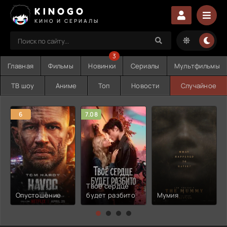
KINOGO
КИНО И СЕРИАЛЫ
3
Главная
Фильмы
Новинки
Сериалы
Мультфильмы
ТВ шоу
Аниме
Топ
Новости
Случайное
6
7.08
Твоё сердце
Опустошение
будет разбито
Мумия