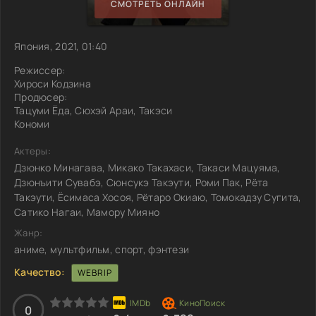
СМОТРЕТЬ ОНЛАЙН
Япония, 2021, 01:40
Режиссер:
Хироси Кодзина
Продюсер:
Тацуми Ёда, Сюхэй Араи, Такэси
Кономи
Актеры:
Дзюнко Минагава, Микако Такахаси, Такаси Мацуяма,
Дзюнъити Сувабэ, Сюнсукэ Такэути, Роми Пак, Рёта
Такэути, Ёсимаса Хосоя, Рётаро Окиаю, Томокадзу Сугита,
Сатико Нагаи, Мамору Мияно
Жанр:
аниме, мультфильм, спорт, фэнтези
Качество:
WEBRIP
0