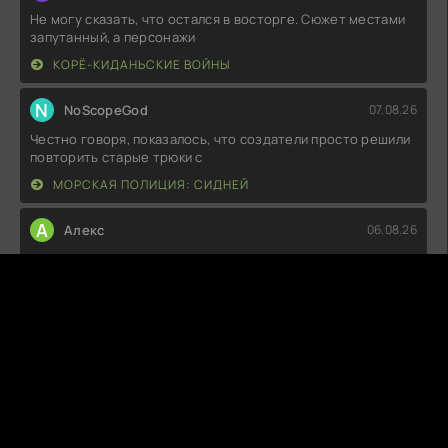
Не могу сказать, что остался в восторге. Сюжет местами
запутанный, а персонажи
КОРЁ-КИДАНЬСКИЕ ВОЙНЫ
N
NoScopeGod
07.08.26
Честно говоря, показалось, что создатели просто решили
повторить старые трюки с
МОРСКАЯ ПОЛИЦИЯ: СИДНЕЙ
А
Алекс
06.08.26
Какая же это скукотища! Сюжет плоский, герои не
вызывают интереса, а диалоги
МАЯК 23