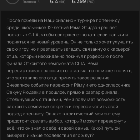
6.4
6.399
0
Голосов:
(58)
(767)
После победы на Национальном турнире по теннису
среди школьников 12-летний Рёма Этидзэн решает
поехать в США, чтобы совершенствовать свои навыки и
подняться на новый уровень. Он не только хочет улучшить
свою игру, но и разгадать загадку, связанную с карьерой
отца, который неожиданно покинул профессию после
финала Открытого чемпионата США. Рёма
пересматривает записи этого матча, но не может понять,
что заставило его отца принять такое решение.
Внезапное событие переносит Рёму и его одноклассника
Сакуну Рюдзаки в прошлое, прямо в разгар финала.
Столкнувшись с тайнами, Рёма получает возможность
раскрыть семейные секреты и переосмыслить свой
подход к теннису. Однако в критический момент ему
предстоит сделать выбор, который может перевернуть
всё, что он знал о себе и своей семье. Какой путь он
выберет, и какие последствия его ждут?