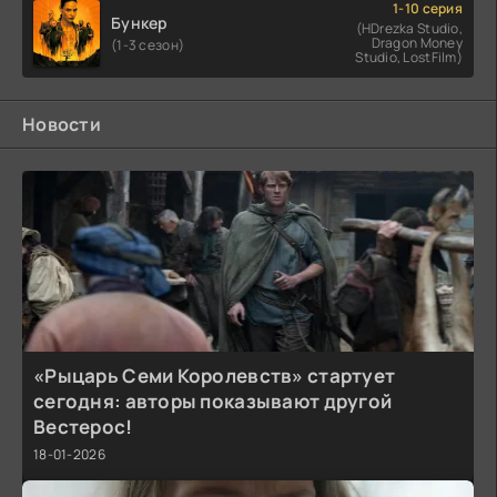
1-10 серия
Бункер
(HDrezka Studio,
Dragon Money
(1-3 сезон)
Studio, LostFilm)
Новости
«Рыцарь Семи Королевств» стартует
сегодня: авторы показывают другой
Вестерос!
18-01-2026