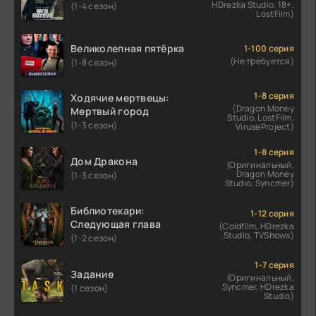
HDrezka Studio. 18+,
(1-4 сезон)
LostFilm)
Великолепная пятёрка
1-100 серия
(Не требуется)
(1-8 сезон)
1-8 серия
Ходячие мертвецы:
(Dragon Money
Мертвый город
Studio, LostFilm,
(1-3 сезон)
ViruseProject)
1-8 серия
Дом Дракона
(Оригинальный,
Dragon Money
(1-3 сезон)
Studio, Syncmer)
Библиотекари:
1-12 серия
Следующая глава
(Coldfilm, HDrezka
Studio, TVShows)
(1-2 сезон)
1-7 серия
Задание
(Оригинальный,
Syncmer, HDrezka
(1 сезон)
Studio)