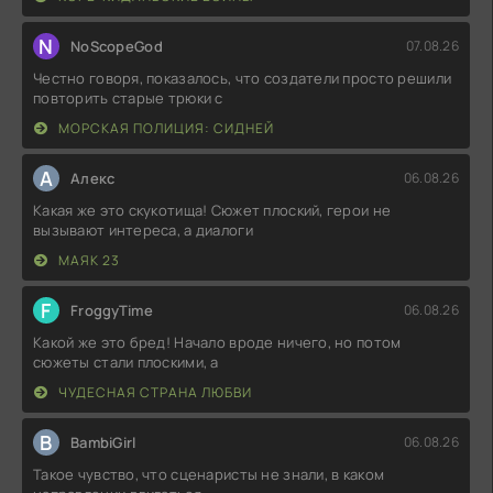
N
NoScopeGod
07.08.26
Честно говоря, показалось, что создатели просто решили
повторить старые трюки с
МОРСКАЯ ПОЛИЦИЯ: СИДНЕЙ
А
Алекс
06.08.26
Какая же это скукотища! Сюжет плоский, герои не
вызывают интереса, а диалоги
МАЯК 23
F
FroggyTime
06.08.26
Какой же это бред! Начало вроде ничего, но потом
сюжеты стали плоскими, а
ЧУДЕСНАЯ СТРАНА ЛЮБВИ
B
BambiGirl
06.08.26
Такое чувство, что сценаристы не знали, в каком