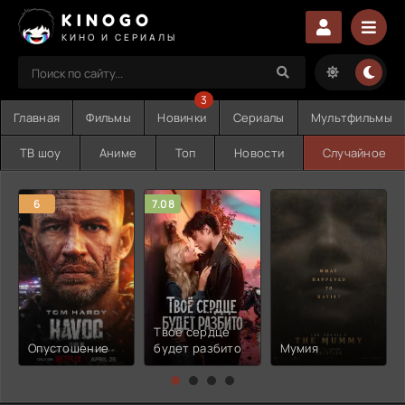
KINOGO
КИНО И СЕРИАЛЫ
3
Главная
Фильмы
Новинки
Сериалы
Мультфильмы
ТВ шоу
Аниме
Топ
Новости
Случайное
6
7.08
Твоё сердце
Опустошение
будет разбито
Мумия