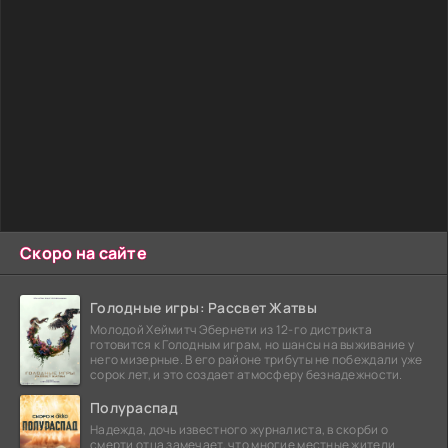
Скоро на сайте
Голодные игры: Рассвет Жатвы
Молодой Хеймитч Эбернети из 12-го дистрикта
готовится к Голодным играм, но шансы на выживание у
него мизерные. В его районе трибуты не побеждали уже
сорок лет, и это создает атмосферу безнадежности.
Полураспад
Надежда, дочь известного журналиста, в скорби о
смерти отца замечает, что многие местные жители