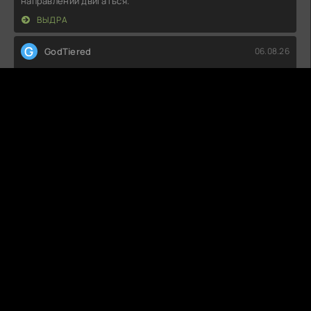
направлении двигаться.
ВЫДРА
G
GodTiered
06.08.26
Что-то меня этот сюжет совсем не зацепил. Начало вроде
интригующее, но потом
ИСЧЕЗНУВШИЕ