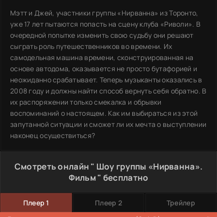
Мэтт и Джей, участники группы «Нирванна» из Торонто,
уже 17 лет пытаются попасть на сцену клуба «Риволи». В
очередной попытке изменить свою судьбу они решают
сыграть роль путешественников во времени. Их
самодельная машина времени, сконструированная на
основе автодома, оказывается не просто бутафорией и
неожиданно срабатывает. Теперь музыканты оказались в
2008 году и должны найти способ вернуть себя обратно. В
их распоряжении только смекалка и обрывки
воспоминаний о настоящем. Как им выбираться из этой
запутанной ситуации и сможет ли их мечта о выступлении
наконец осуществиться?
Смотреть онлайн " Шоу группы «Нирванна».
Фильм " бесплатно
Плеер 1
Плеер 2
Трейлер