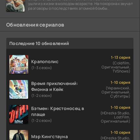
ушли из жизни в молодом возрасте. На похоронах звучат
разговоры о последствиях атомной бомбы.
Обновления сериалов
Последние 10 обновлений
1-13 серия
Крапополис
(Coldfilm,
Оригинальный,
(1-3 сезон)
TVShows)
1-10 серия
Время приключений:
(Украинский,
Фионна и Кейк
Оригинальный,
(1-2 сезон)
Субтитры)
1-10 серия
Бэтмен: Крестоносец в
(HDrezka Studio,
плаще
LostFilm,
(1-2 сезон)
Оригинальный)
1-10 серия
Мэр Кингстауна
(HDrezka Studio,