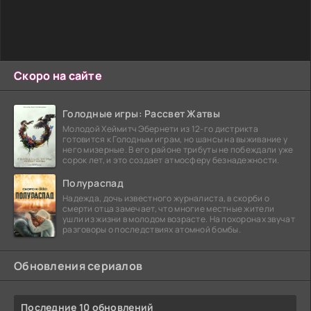
Скоро на сайте
Голодные игры: Рассвет Жатвы
Молодой Хеймитч Эбернети из 12-го дистрикта
готовится к Голодным играм, но шансы на выживание у
него мизерные. В его районе трибуты не побеждали уже
сорок лет, и это создает атмосферу безнадежности.
Полураспад
Надежда, дочь известного журналиста, в скорби о
смерти отца замечает, что многие местные жители
ушли из жизни в молодом возрасте. На похоронах звучат
разговоры о последствиях атомной бомбы.
Обновления сериалов
Последние 10 обновлений