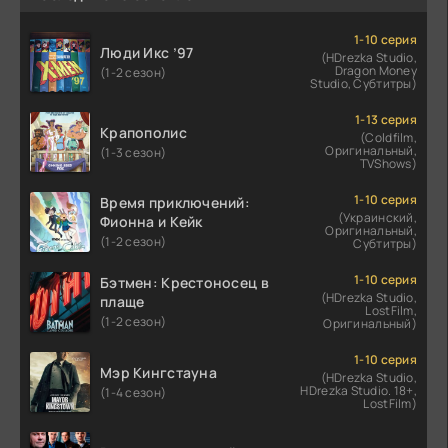
1-10 серия
Люди Икс ’97
(HDrezka Studio,
Dragon Money
(1-2 сезон)
Studio, Субтитры)
1-13 серия
Крапополис
(Coldfilm,
Оригинальный,
(1-3 сезон)
TVShows)
1-10 серия
Время приключений:
(Украинский,
Фионна и Кейк
Оригинальный,
(1-2 сезон)
Субтитры)
1-10 серия
Бэтмен: Крестоносец в
(HDrezka Studio,
плаще
LostFilm,
(1-2 сезон)
Оригинальный)
1-10 серия
Мэр Кингстауна
(HDrezka Studio,
HDrezka Studio. 18+,
(1-4 сезон)
LostFilm)