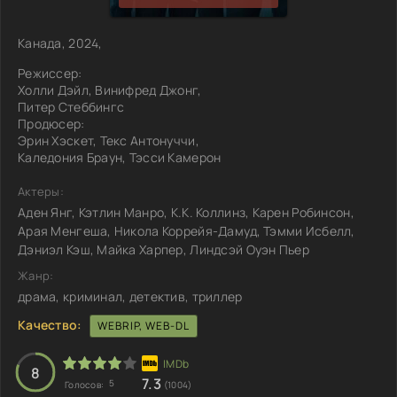
Канада, 2024,
Режиссер:
Холли Дэйл, Винифред Джонг,
Питер Стеббингс
Продюсер:
Эрин Хэскет, Текс Антонуччи,
Каледония Браун, Тэсси Камерон
Актеры:
Аден Янг, Кэтлин Манро, К.К. Коллинз, Карен Робинсон,
Арая Менгеша, Никола Коррейя-Дамуд, Тэмми Исбелл,
Дэниэл Кэш, Майка Харпер, Линдсэй Оуэн Пьер
Жанр:
драма, криминал, детектив, триллер
Качество:
WEBRIP, WEB-DL
8
7.3
5
Голосов:
(1004)