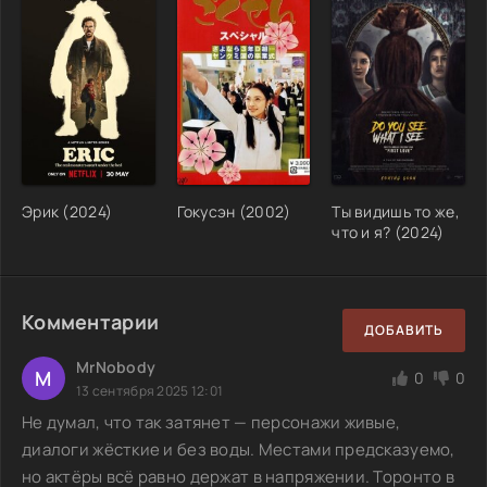
Эрик (2024)
Гокусэн (2002)
Ты видишь то же,
что и я? (2024)
Комментарии
ДОБАВИТЬ
MrNobody
M
0
0
13 сентября 2025 12:01
Не думал, что так затянет — персонажи живые,
диалоги жёсткие и без воды. Местами предсказуемо,
но актёры всё равно держат в напряжении. Торонто в