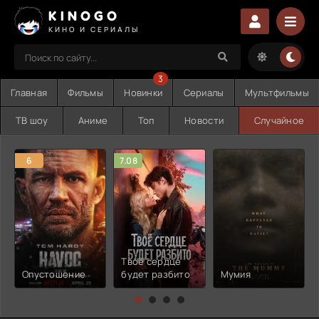
KINOGO
КИНО И СЕРИАЛЫ
3
Главная
Фильмы
Новинки
Сериалы
Мультфильмы
ТВ шоу
Аниме
Топ
Новости
Случайное
6
7.08
Твоё сердце
Опустошение
будет разбито
Мумия