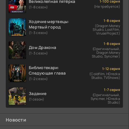
Великолепная пятёрка
1-100 серия
(Не требуется)
(1-8 сезон)
1-8 серия
Ходячие мертвецы:
(Dragon Money
Мертвый город
Studio, LostFilm,
(1-3 сезон)
ViruseProject)
1-8 серия
Дом Дракона
(Оригинальный,
Dragon Money
(1-3 сезон)
Studio, Syncmer)
Библиотекари:
1-12 серия
Следующая глава
(Coldfilm, HDrezka
Studio, TVShows)
(1-2 сезон)
1-7 серия
Задание
(Оригинальный,
Syncmer, HDrezka
(1 сезон)
Studio)
Новости