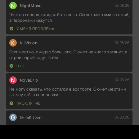
N
NightMuse
07.08.26
Честно говоря, ожидал большего. Сюжет местами плоский,
а персонажи кажутся
У МЕНЯ ПРОБЛЕМА
K
KillVision
07.08.26
Если честно, ожидал большего. Сюжет немного затянут, а
герои порой ведут себя
Н+Н
N
NovaDrip
07.08.26
Не могу сказать, что остался в восторге. Сюжет местами
затянутый, а персонажи
ПРОКЛЯТИЕ
G
GrimKitten
07.08.26
Вот это поворот! Я вообще не ожидал, что история
окажется такой захватывающей.