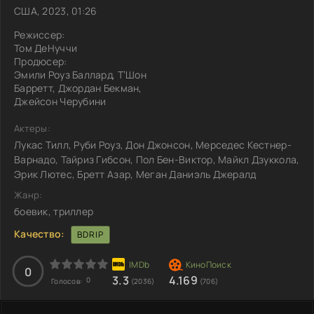
США, 2023, 01:26
Режиссер:
Том ДеНуччи
Продюсер:
Эмили Роуз Баллард, Т’Шон
Барретт, Джордан Бекман,
Джейсон Черубини
Актеры:
Лукас Тилл, Руби Роуз, Дон Джонсон, Мерседес Кестнер-
Варнадо, Тайриз Гибсон, Пол Бен-Виктор, Майкл Дзуккола,
Эрик Лютес, Бретт Азар, Меган Даниэль Джералд
Жанр:
боевик, триллер
Качество:
BDRIP
0
3.3
4.169
0
Голосов:
(2036)
(706)