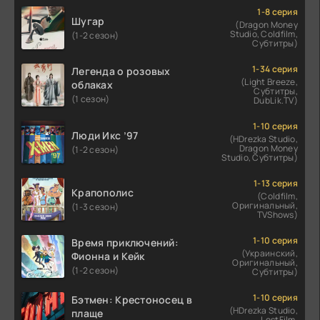
1-8 серия
Шугар
(Dragon Money
Studio, Coldfilm,
(1-2 сезон)
Субтитры)
1-34 серия
Легенда о розовых
(Light Breeze,
облаках
Субтитры,
(1 сезон)
DubLik.TV)
1-10 серия
Люди Икс ’97
(HDrezka Studio,
Dragon Money
(1-2 сезон)
Studio, Субтитры)
1-13 серия
Крапополис
(Coldfilm,
Оригинальный,
(1-3 сезон)
TVShows)
1-10 серия
Время приключений:
(Украинский,
Фионна и Кейк
Оригинальный,
(1-2 сезон)
Субтитры)
1-10 серия
Бэтмен: Крестоносец в
(HDrezka Studio,
плаще
LostFilm,