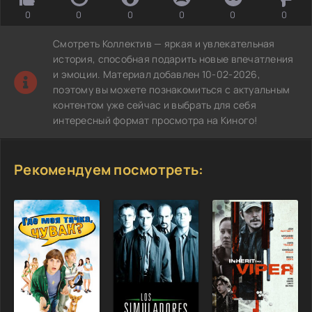
0
0
0
0
0
0
Смотреть Коллектив — яркая и увлекательная
история, способная подарить новые впечатления
и эмоции. Материал добавлен 10-02-2026,
поэтому вы можете познакомиться с актуальным
контентом уже сейчас и выбрать для себя
интересный формат просмотра на Киного!
Рекомендуем посмотреть: