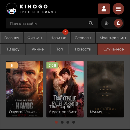
KINOGO
КИНО И СЕРИАЛЫ
3
Главная
Фильмы
Новинки
Сериалы
Мультфильмы
ТВ шоу
Аниме
Топ
Новости
Случайное
6
7.08
Твоё сердце
Опустошение
будет разбито
Мумия