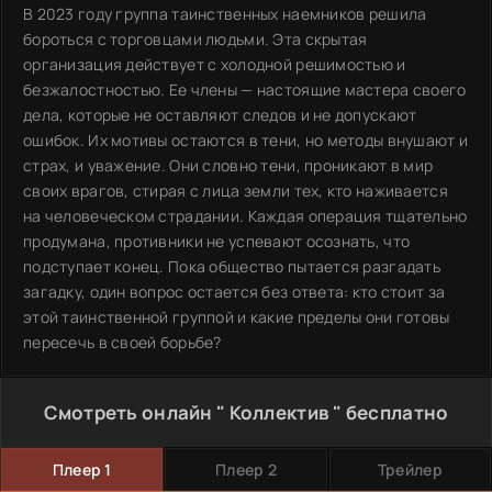
В 2023 году группа таинственных наемников решила
бороться с торговцами людьми. Эта скрытая
организация действует с холодной решимостью и
безжалостностью. Ее члены — настоящие мастера своего
дела, которые не оставляют следов и не допускают
ошибок. Их мотивы остаются в тени, но методы внушают и
страх, и уважение. Они словно тени, проникают в мир
своих врагов, стирая с лица земли тех, кто наживается
на человеческом страдании. Каждая операция тщательно
продумана, противники не успевают осознать, что
подступает конец. Пока общество пытается разгадать
загадку, один вопрос остается без ответа: кто стоит за
этой таинственной группой и какие пределы они готовы
пересечь в своей борьбе?
Смотреть онлайн " Коллектив " бесплатно
Плеер 1
Плеер 2
Трейлер