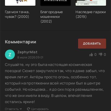
Где моя тачка,
Благородные
Наследие гадюки
чувак? (2000)
мошенники
(2019)
(2002)
Комментарии
ДОБАВИТЬ
ZephyrMist
Z
0
0
8 июля 2026 09:01
Слушайте, ну это была настоящая космическая
поездка! Сюжет закрутился так, что я даже забыл, что
время летит. Актёры просто огонь, особенно тот,
который на протяжении всей истории был в центре
событий. Но концовка... я до сих пор в размышлениях,
что же они имели в виду. В целом, впечатления
остались яркие!
Ответить
Цитировать