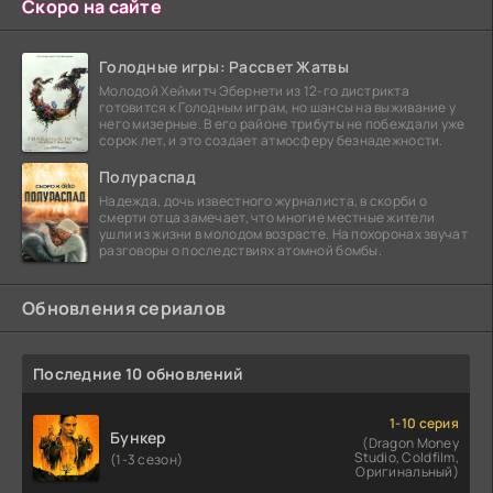
Скоро на сайте
Голодные игры: Рассвет Жатвы
Молодой Хеймитч Эбернети из 12-го дистрикта
готовится к Голодным играм, но шансы на выживание у
него мизерные. В его районе трибуты не побеждали уже
сорок лет, и это создает атмосферу безнадежности.
Полураспад
Надежда, дочь известного журналиста, в скорби о
смерти отца замечает, что многие местные жители
ушли из жизни в молодом возрасте. На похоронах звучат
разговоры о последствиях атомной бомбы.
Обновления сериалов
Последние 10 обновлений
1-10 серия
Бункер
(Dragon Money
Studio, Coldfilm,
(1-3 сезон)
Оригинальный)