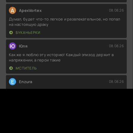
A
ApexVortex
08.08.26
Думал, будет что-то легкое и развлекательное, но попал
на настоящую драку
БУКАНЬЕРКИ
Ю
Юля
08.08.26
Как же я люблю эту историю! Каждый эпизод держит в
напряжении, а герои такие
МСТИТЕЛЬ
E
Enzura
08.08.26
Не могу понять, что все нашли в этой истории. Сюжет
какой-то плоский, персонажи
УБОЙНЫЕ КАНИКУЛЫ