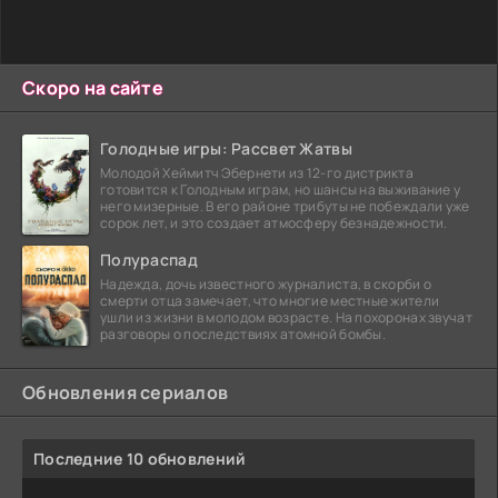
Скоро на сайте
Голодные игры: Рассвет Жатвы
Молодой Хеймитч Эбернети из 12-го дистрикта
готовится к Голодным играм, но шансы на выживание у
него мизерные. В его районе трибуты не побеждали уже
сорок лет, и это создает атмосферу безнадежности.
Полураспад
Надежда, дочь известного журналиста, в скорби о
смерти отца замечает, что многие местные жители
ушли из жизни в молодом возрасте. На похоронах звучат
разговоры о последствиях атомной бомбы.
Обновления сериалов
Последние 10 обновлений