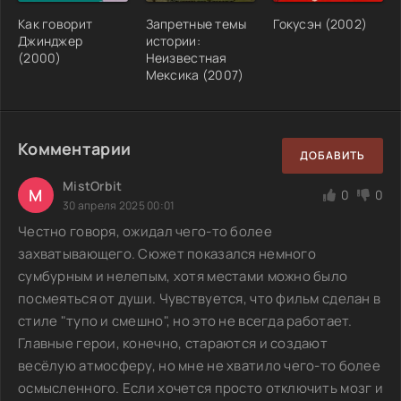
Как говорит
Запретные темы
Гокусэн (2002)
Джинджер
истории:
(2000)
Неизвестная
Мексика (2007)
Комментарии
ДОБАВИТЬ
MistOrbit
M
0
0
30 апреля 2025 00:01
Честно говоря, ожидал чего-то более
захватывающего. Сюжет показался немного
сумбурным и нелепым, хотя местами можно было
посмеяться от души. Чувствуется, что фильм сделан в
стиле "тупо и смешно", но это не всегда работает.
Главные герои, конечно, стараются и создают
весёлую атмосферу, но мне не хватило чего-то более
осмысленного. Если хочется просто отключить мозг и