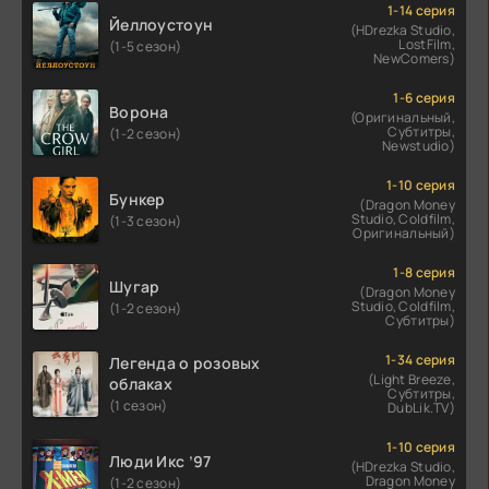
1-14 серия
Йеллоустоун
(HDrezka Studio,
LostFilm,
(1-5 сезон)
NewComers)
1-6 серия
Ворона
(Оригинальный,
Субтитры,
(1-2 сезон)
Newstudio)
1-10 серия
Бункер
(Dragon Money
Studio, Coldfilm,
(1-3 сезон)
Оригинальный)
1-8 серия
Шугар
(Dragon Money
Studio, Coldfilm,
(1-2 сезон)
Субтитры)
1-34 серия
Легенда о розовых
(Light Breeze,
облаках
Субтитры,
(1 сезон)
DubLik.TV)
1-10 серия
Люди Икс ’97
(HDrezka Studio,
Dragon Money
(1-2 сезон)