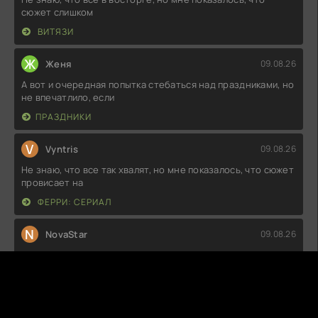
сюжет слишком
ВИТЯЗИ
Ж
Женя
09.08.26
А вот и очередная попытка стебаться над праздниками, но
не впечатлило, если
ПРАЗДНИКИ
V
Vyntris
09.08.26
Не знаю, что все так хвалят, но мне показалось, что сюжет
провисает на
ФЕРРИ: СЕРИАЛ
N
NovaStar
09.08.26
Не знаю, что все в восторге, но мне показалось, что это
просто набор клише.
СПРЯЧЬ МЕНЯ