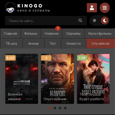
KINOGO
КИНО И СЕРИАЛЫ
3
Главная
Фильмы
Новинки
Сериалы
Мультфильмы
ТВ шоу
Аниме
Топ
Новости
Случайное
6.437
6
7.08
Военная
Твоё сердце
машина
Опустошение
будет разбито