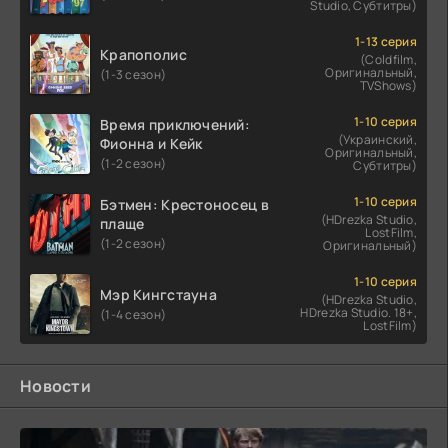
Studio, Субтитры)
1-13 серия
Крапополис
(Coldfilm,
Оригинальный,
(1-3 сезон)
TVShows)
1-10 серия
Время приключений:
(Украинский,
Фионна и Кейк
Оригинальный,
(1-2 сезон)
Субтитры)
1-10 серия
Бэтмен: Крестоносец в
(HDrezka Studio,
плаще
LostFilm,
(1-2 сезон)
Оригинальный)
1-10 серия
Мэр Кингстауна
(HDrezka Studio,
HDrezka Studio. 18+,
(1-4 сезон)
LostFilm)
Новости