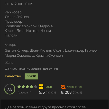
США, 2000, 01:19
Режиссер:
Дэнни Лейнер
Продюсер:
Бродерик Джонсон, Эндрю А.
Косов, Джил Неттер, Нэнси
Палоян
Актеры:
Эштон Кутчер, Шонн Уильям Скотт, Дженнифер Гарнер,
Марла Соколофф, Кристи Суонсон
Жанр:
фантастика, комедия, детектив
Качество:
BDRIP
7.5
5.5
6.208
8
Голосов:
(147404)
(47626)
Два легкомысленных друга просыпаются после