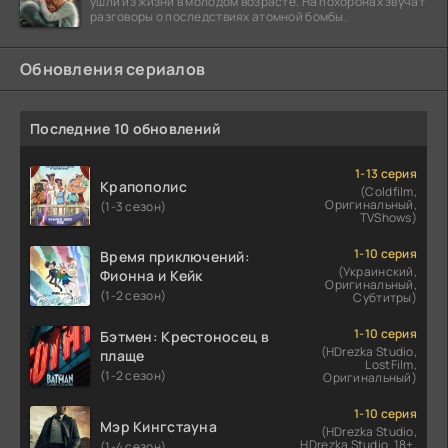
ушли из жизни в молодом возрасте. На похоронах звучат
разговоры о последствиях атомной бомбы.
Обновления сериалов
Последние 10 обновлений
1-13 серия
Крапополис
(Coldfilm,
Оригинальный,
(1-3 сезон)
TVShows)
1-10 серия
Время приключений:
(Украинский,
Фионна и Кейк
Оригинальный,
(1-2 сезон)
Субтитры)
1-10 серия
Бэтмен: Крестоносец в
(HDrezka Studio,
плаще
LostFilm,
(1-2 сезон)
Оригинальный)
1-10 серия
Мэр Кингстауна
(HDrezka Studio,
HDrezka Studio. 18+,
(1-4 сезон)