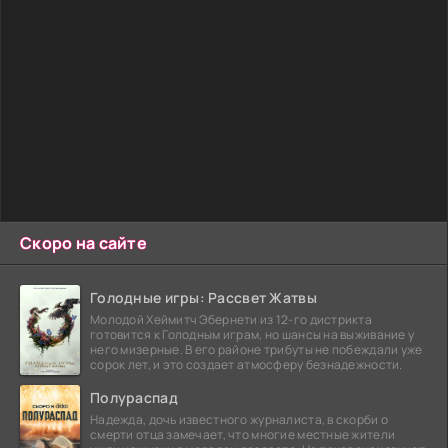
Скоро на сайте
Голодные игры: Рассвет Жатвы
Молодой Хеймитч Эбернети из 12-го дистрикта
готовится к Голодным играм, но шансы на выживание у
него мизерные. В его районе трибуты не побеждали уже
сорок лет, и это создает атмосферу безнадежности.
Полураспад
Надежда, дочь известного журналиста, в скорби о
смерти отца замечает, что многие местные жители