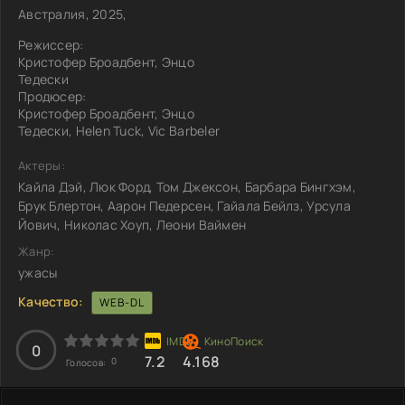
Австралия, 2025,
Режиссер:
Кристофер Броадбент, Энцо
Тедески
Продюсер:
Кристофер Броадбент, Энцо
Тедески, Helen Tuck, Vic Barbeler
Актеры:
Кайла Дэй, Люк Форд, Том Джексон, Барбара Бингхэм,
Брук Блертон, Аарон Педерсен, Гайала Бейлз, Урсула
Йович, Николас Хоуп, Леони Ваймен
Жанр:
ужасы
Качество:
WEB-DL
0
7.2
4.168
0
Голосов: