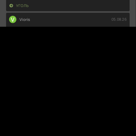
УГОЛЬ
V
Vioris
05.08.26
Как же мне понравилась эта история! Каждый эпизод
держит в напряжении, а
УБИЙСТВА В ПРИГОРОДЕ