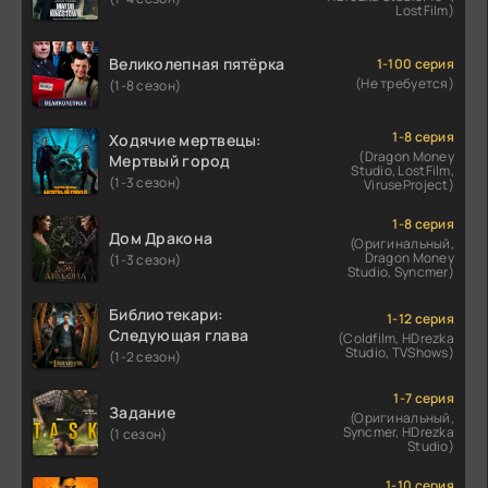
LostFilm)
Великолепная пятёрка
1-100 серия
(Не требуется)
(1-8 сезон)
1-8 серия
Ходячие мертвецы:
(Dragon Money
Мертвый город
Studio, LostFilm,
(1-3 сезон)
ViruseProject)
1-8 серия
Дом Дракона
(Оригинальный,
Dragon Money
(1-3 сезон)
Studio, Syncmer)
Библиотекари:
1-12 серия
Следующая глава
(Coldfilm, HDrezka
Studio, TVShows)
(1-2 сезон)
1-7 серия
Задание
(Оригинальный,
Syncmer, HDrezka
(1 сезон)
Studio)
1-10 серия