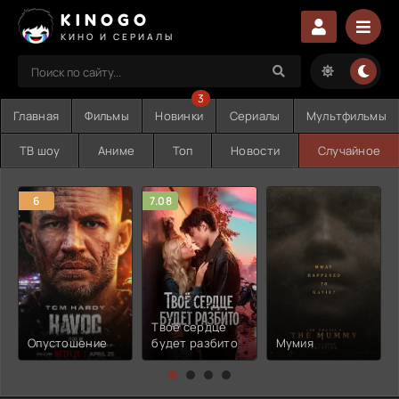
KINOGO
КИНО И СЕРИАЛЫ
3
Главная
Фильмы
Новинки
Сериалы
Мультфильмы
ТВ шоу
Аниме
Топ
Новости
Случайное
6
7.08
Твоё сердце
Опустошение
будет разбито
Мумия