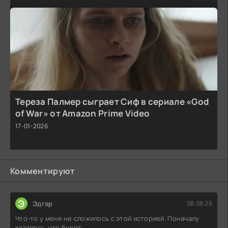
Тереза Палмер сыграет Сиф в сериале «God
of War» от Amazon Prime Video
17-01-2026
Комментируют
Э
Эдгар
08.08.26
Что-то у меня не сложилось с этой историей. Поначалу
казалось, что будет