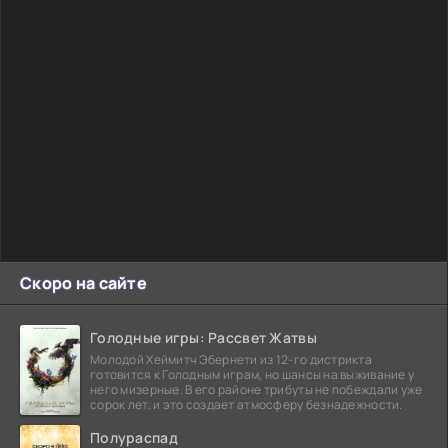
Скоро на сайте
Голодные игры: Рассвет Жатвы
Молодой Хеймитч Эбернети из 12-го дистрикта
готовится к Голодным играм, но шансы на выживание у
него мизерные. В его районе трибуты не побеждали уже
сорок лет, и это создает атмосферу безнадежности.
Полураспад