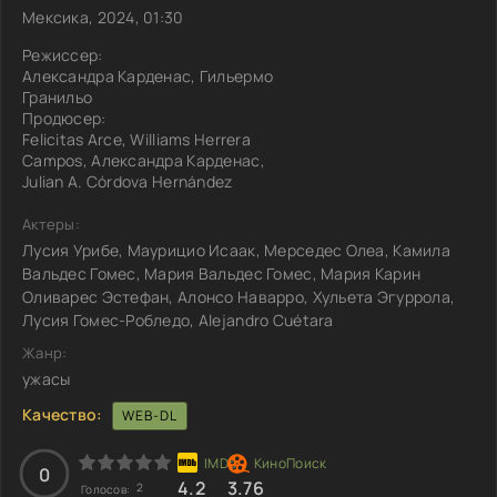
Мексика, 2024, 01:30
Режиссер:
Александра Карденас, Гильермо
Гранильо
Продюсер:
Felicitas Arce, Williams Herrera
Campos, Александра Карденас,
Julian A. Córdova Hernández
Актеры:
Лусия Урибе, Маурицио Исаак, Мерседес Олеа, Камила
Вальдес Гомес, Мария Вальдес Гомес, Мария Карин
Оливарес Эстефан, Алонсо Наварро, Хульета Эгуррола,
Лусия Гомес-Робледо, Alejandro Cuétara
Жанр:
ужасы
Качество:
WEB-DL
0
4.2
3.76
2
Голосов: