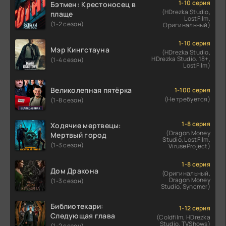
1-10 серия
Бэтмен: Крестоносец в
(HDrezka Studio,
плаще
LostFilm,
(1-2 сезон)
Оригинальный)
1-10 серия
Мэр Кингстауна
(HDrezka Studio,
HDrezka Studio. 18+,
(1-4 сезон)
LostFilm)
Великолепная пятёрка
1-100 серия
(Не требуется)
(1-8 сезон)
1-8 серия
Ходячие мертвецы:
(Dragon Money
Мертвый город
Studio, LostFilm,
(1-3 сезон)
ViruseProject)
1-8 серия
Дом Дракона
(Оригинальный,
Dragon Money
(1-3 сезон)
Studio, Syncmer)
Библиотекари:
1-12 серия
Следующая глава
(Coldfilm, HDrezka
Studio, TVShows)
(1-2 сезон)