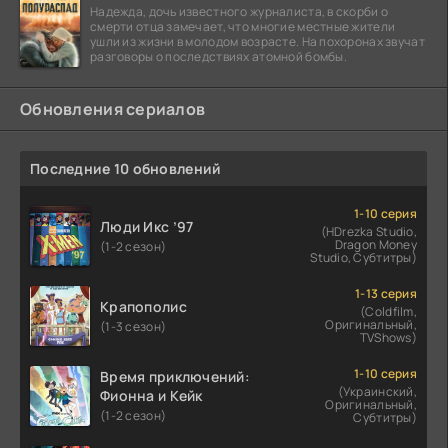
Надежда, дочь известного журналиста, в скорби о
смерти отца замечает, что многие местные жители
ушли из жизни в молодом возрасте. На похоронах звучат
разговоры о последствиях атомной бомбы.
Обновления сериалов
Последние 10 обновлений
1-10 серия
Люди Икс ’97
(HDrezka Studio,
Dragon Money
(1-2 сезон)
Studio, Субтитры)
1-13 серия
Крапополис
(Coldfilm,
Оригинальный,
(1-3 сезон)
TVShows)
1-10 серия
Время приключений:
(Украинский,
Фионна и Кейк
Оригинальный,
(1-2 сезон)
Субтитры)