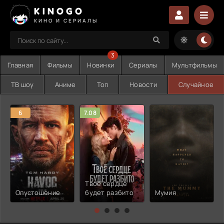
KINOGO
КИНО И СЕРИАЛЫ
3
Главная
Фильмы
Новинки
Сериалы
Мультфильмы
ТВ шоу
Аниме
Топ
Новости
Случайное
6
7.08
Твоё сердце
Опустошение
будет разбито
Мумия