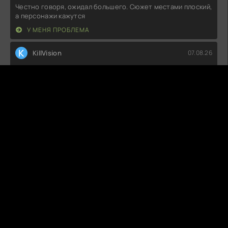
Честно говоря, ожидал большего. Сюжет местами плоский,
а персонажи кажутся
У МЕНЯ ПРОБЛЕМА
K
KillVision
07.08.26
Если честно, ожидал большего. Сюжет немного затянут, а
герои порой ведут себя
Н+Н