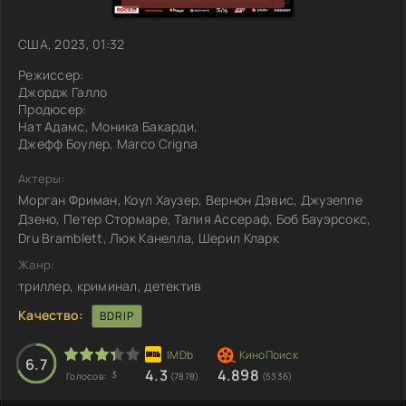
США, 2023, 01:32
Режиссер:
Джордж Галло
Продюсер:
Нат Адамс, Моника Бакарди,
Джефф Боулер, Marco Crigna
Актеры:
Морган Фриман, Коул Хаузер, Вернон Дэвис, Джузеппе
Дзено, Петер Стормаре, Талия Ассераф, Боб Бауэрсокс,
Dru Bramblett, Люк Канелла, Шерил Кларк
Жанр:
триллер, криминал, детектив
Качество:
BDRIP
6.7
4.3
4.898
3
Голосов:
(7878)
(5336)