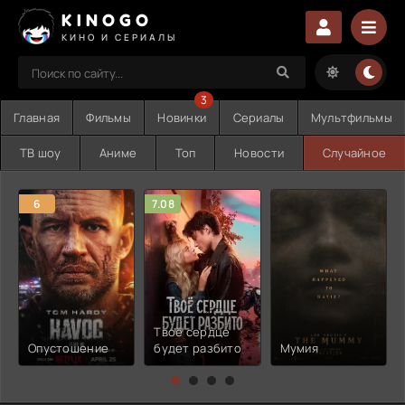
KINOGO
КИНО И СЕРИАЛЫ
3
Главная
Фильмы
Новинки
Сериалы
Мультфильмы
ТВ шоу
Аниме
Топ
Новости
Случайное
6
7.08
Твоё сердце
Опустошение
будет разбито
Мумия