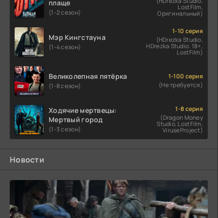
(HDrezka Studio,
плаще
LostFilm,
(1-2 сезон)
Оригинальный)
1-10 серия
Мэр Кингстауна
(HDrezka Studio,
HDrezka Studio. 18+,
(1-4 сезон)
LostFilm)
Великолепная пятёрка
1-100 серия
(Не требуется)
(1-8 сезон)
1-8 серия
Ходячие мертвецы:
(Dragon Money
Мертвый город
Studio, LostFilm,
(1-3 сезон)
ViruseProject)
Новости