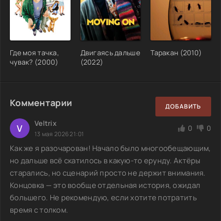
Где моя тачка,
Двигаясь дальше
Таракан (2010)
чувак? (2000)
(2022)
Комментарии
ДОБАВИТЬ
Veltrix
V
0
0
13 мая 2026 21:01
Как же я разочарован! Начало было многообещающим,
но дальше всё скатилось в какую-то ерунду. Актёры
старались, но сценарий просто не держит внимания.
Концовка — это вообще отдельная история, ожидал
большего. Не рекомендую, если хотите потратить
время с толком.