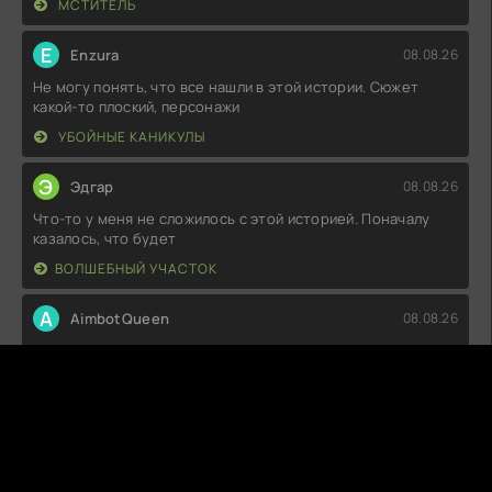
МСТИТЕЛЬ
E
Enzura
08.08.26
Не могу понять, что все нашли в этой истории. Сюжет
какой-то плоский, персонажи
УБОЙНЫЕ КАНИКУЛЫ
Э
Эдгар
08.08.26
Что-то у меня не сложилось с этой историей. Поначалу
казалось, что будет
ВОЛШЕБНЫЙ УЧАСТОК
A
AimbotQueen
08.08.26
Не знаю, что сказать, но как-то не зацепило. Сюжет вроде
интересный, но
ПРЕСТУПНИКИ