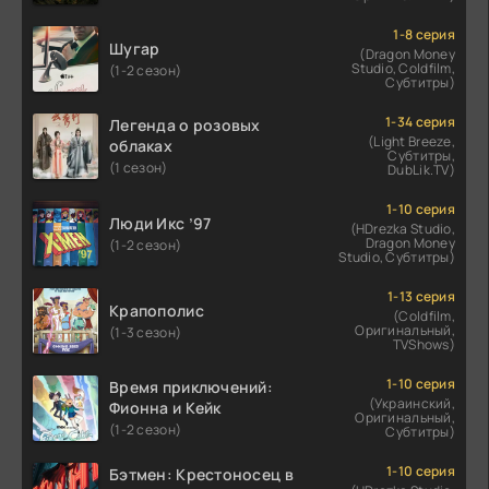
1-8 серия
Шугар
(Dragon Money
Studio, Coldfilm,
(1-2 сезон)
Субтитры)
1-34 серия
Легенда о розовых
(Light Breeze,
облаках
Субтитры,
(1 сезон)
DubLik.TV)
1-10 серия
Люди Икс ’97
(HDrezka Studio,
Dragon Money
(1-2 сезон)
Studio, Субтитры)
1-13 серия
Крапополис
(Coldfilm,
Оригинальный,
(1-3 сезон)
TVShows)
1-10 серия
Время приключений:
(Украинский,
Фионна и Кейк
Оригинальный,
(1-2 сезон)
Субтитры)
1-10 серия
Бэтмен: Крестоносец в