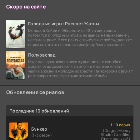
Скоро на сайте
Голодные игры: Рассвет Жатвы
Молодой Хеймитч Эбернети из 12-го дистрикта
готовится к Голодным играм, но шансы на выживание у
него мизерные. В его районе трибуты не побеждали уже
сорок лет, и это создает атмосферу безнадежности.
Полураспад
Надежда, дочь известного журналиста, в скорби о
смерти отца замечает, что многие местные жители
ушли из жизни в молодом возрасте. На похоронах звучат
разговоры о последствиях атомной бомбы.
Обновления сериалов
Последние 10 обновлений
1-10 серия
Бункер
(Dragon Money
Studio, Coldfilm,
(1-3 сезон)
Оригинальный)