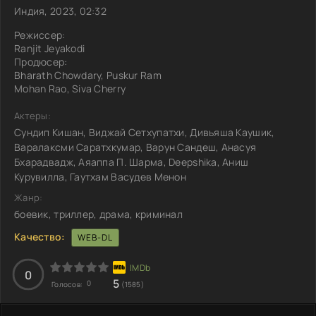
Индия, 2023, 02:32
Режиссер:
Ranjit Jeyakodi
Продюсер:
Bharath Chowdary, Puskur Ram
Mohan Rao, Siva Cherry
Актеры:
Сундип Кишан, Виджай Сетхупатхи, Дивьяша Каушик,
Варалаксми Саратхкумар, Варун Сандеш, Анасуя
Бхарадвадж, Аяаппа П. Шарма, Deepshika, Аниш
Курувилла, Гаутхам Васудев Менон
Жанр:
боевик, триллер, драма, криминал
Качество:
WEB-DL
0
5
0
Голосов:
(1585)