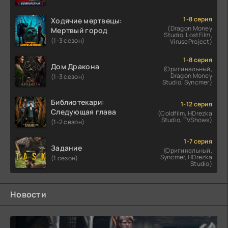
1-8 серия
Ходячие мертвецы:
(Dragon Money
Мертвый город
Studio, LostFilm,
(1-3 сезон)
ViruseProject)
1-8 серия
Дом Дракона
(Оригинальный,
Dragon Money
(1-3 сезон)
Studio, Syncmer)
Библиотекари:
1-12 серия
Следующая глава
(Coldfilm, HDrezka
Studio, TVShows)
(1-2 сезон)
1-7 серия
Задание
(Оригинальный,
Syncmer, HDrezka
(1 сезон)
Studio)
Новости