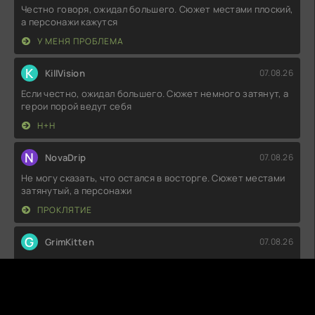
Честно говоря, ожидал большего. Сюжет местами плоский,
а персонажи кажутся
У МЕНЯ ПРОБЛЕМА
K
KillVision
07.08.26
Если честно, ожидал большего. Сюжет немного затянут, а
герои порой ведут себя
Н+Н
N
NovaDrip
07.08.26
Не могу сказать, что остался в восторге. Сюжет местами
затянутый, а персонажи
ПРОКЛЯТИЕ
G
GrimKitten
07.08.26
Вот это поворот! Я вообще не ожидал, что история
окажется такой захватывающей.
МОЁ ПУТЕШЕСТВИЕ К ТЕБЕ