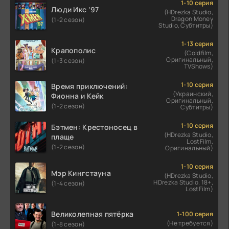
1-10 серия
Люди Икс ’97
(HDrezka Studio,
Dragon Money
(1-2 сезон)
Studio, Субтитры)
1-13 серия
Крапополис
(Coldfilm,
Оригинальный,
(1-3 сезон)
TVShows)
1-10 серия
Время приключений:
(Украинский,
Фионна и Кейк
Оригинальный,
(1-2 сезон)
Субтитры)
1-10 серия
Бэтмен: Крестоносец в
(HDrezka Studio,
плаще
LostFilm,
(1-2 сезон)
Оригинальный)
1-10 серия
Мэр Кингстауна
(HDrezka Studio,
HDrezka Studio. 18+,
(1-4 сезон)
LostFilm)
Великолепная пятёрка
1-100 серия
(Не требуется)
(1-8 сезон)