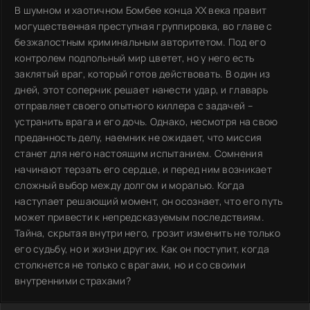
В шумном и хаотичном Бомбее конца XX века правит
могущественная преступная группировка, во главе с
безжалостным криминальным авторитетом. Под его
контролем подпольный мир цветет, но у него есть
заклятый враг, который готов действовать. В один из
дней, этот соперник решает нанести удар, и главарь
отправляет своего опытного киллера с задачей –
устранить врага и его дочь. Однако, несмотря на свою
преданность делу, наемник не ожидает, что миссия
станет для него настоящим испытанием. Сомнения
начинают терзать его сердце, и перед ним возникает
сложный выбор между долгом и моралью. Когда
наступает решающий момент, он осознает, что его путь
может привести к непредсказуемым последствиям.
Тайна, скрытая внутри него, грозит изменить не только
его судьбу, но и жизни других. Как он поступит, когда
столкнется не только с врагами, но и со своими
внутренними страхами?