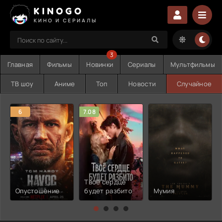
KINOGO
КИНО И СЕРИАЛЫ
3
Главная
Фильмы
Новинки
Сериалы
Мультфильмы
ТВ шоу
Аниме
Топ
Новости
Случайное
6
7.08
Твоё сердце
Опустошение
будет разбито
Мумия