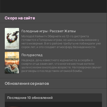
Скоро на сайте
Голодные игры: Рассвет Жатвы
Молодой Хеймитч Эбернети из 12-го дистрикта
готовится к Голодным играм, но шансы на выживание у
него мизерные. В его районе трибуты не побеждали уже
сорок лет, и это создает атмосферу безнадежности.
Полураспад
Надежда, дочь известного журналиста, в скорби о
смерти отца замечает, что многие местные жители
ушли из жизни в молодом возрасте. На похоронах звучат
разговоры о последствиях атомной бомбы.
Обновления сериалов
Последние 10 обновлений