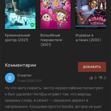
Криминальный
Волшебные
Муравьи в
доктор (2021)
покровители
штанах (2000)
(2001)
Комментарии
ДОБАВИТЬ
Dreamer
D
0
0
11 мая 2026 12:01
Ну что могу сказать, чисто на расслабоне посмотрел
и был удивлён! Актёры играют так, что веришь
каждому слову, а сюжет — серьезно держит в
напряжении. Концовка просто бомба, встала на уши!