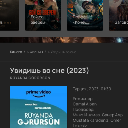
Бой со
Проект
я
зверем
«Конец
Загов
света»
Киного
»
Фильмы
» Увидишь во сне
Увидишь во сне (2023)
RÜYANDA GÖRÜRSÜN
Турция, 2023, 01:30
Режиссер:
Cemal Alpan
Продюсер:
Минэ Йылмаз, Санер Аяр,
Mustafa Karadeniz, Omer
Lekesiz