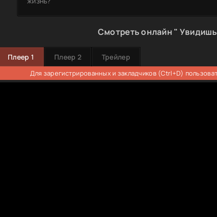
жизнь?
Смотреть онлайн " Увидишь 
Плеер 1
Плеер 2
Трейлер
Для зарегистрированных и закладчиков (Ctrl+D) пользова