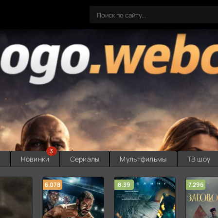
3
ы
Новинки
Сериалы
Мультфильмы
ТВ шоу
6.078
8.39
7.296