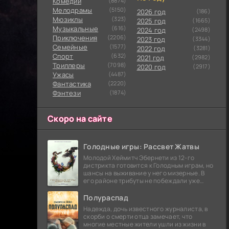
Комедии
(8874)
Мелодрамы
(5150)
2026 год
(186)
Мюзиклы
(323)
2025 год
(1665)
Музыкальные
(616)
2024 год
(2498)
Приключения
(2206)
2023 год
(3344)
Семейные
(1577)
2022 год
(3281)
Cпорт
(632)
2021 год
(2982)
Триллеры
(7098)
2020 год
(2917)
Ужасы
(4487)
Фантастика
(2220)
Фэнтези
(1874)
Скоро на сайте
Голодные игры: Рассвет Жатвы
Молодой Хеймитч Эбернети из 12-го
дистрикта готовится к Голодным играм, но
шансы на выживание у него мизерные. В
его районе трибуты не побеждали уже
сорок лет, и это создает атмосферу
безнадежности.
Полураспад
Надежда, дочь известного журналиста, в
скорби о смерти отца замечает, что
многие местные жители ушли из жизни в