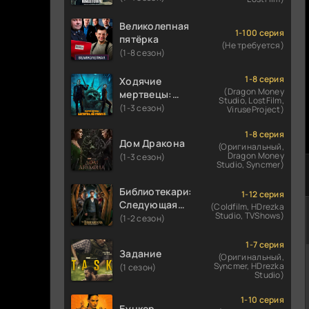
Великолепная
1-100 серия
пятёрка
(Не требуется)
(1-8 сезон)
1-8 серия
Ходячие
(Dragon Money
мертвецы:
Studio, LostFilm,
Мертвый
(1-3 сезон)
ViruseProject)
город
1-8 серия
Дом Дракона
(Оригинальный,
Dragon Money
(1-3 сезон)
Studio, Syncmer)
Библиотекари:
1-12 серия
Следующая
(Coldfilm, HDrezka
Studio, TVShows)
глава
(1-2 сезон)
1-7 серия
Задание
(Оригинальный,
Syncmer, HDrezka
(1 сезон)
Studio)
1-10 серия
Бункер