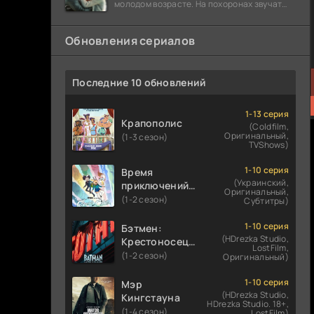
молодом возрасте. На похоронах звучат
разговоры о последствиях атомной бомбы.
Обновления сериалов
Последние 10 обновлений
1-13 серия
Крапополис
(Coldfilm,
Оригинальный,
(1-3 сезон)
TVShows)
1-10 серия
Время
(Украинский,
приключений:
Оригинальный,
Фионна и Кейк
(1-2 сезон)
Субтитры)
1-10 серия
Бэтмен:
(HDrezka Studio,
Крестоносец в
LostFilm,
плаще
(1-2 сезон)
Оригинальный)
1-10 серия
Мэр
(HDrezka Studio,
Кингстауна
HDrezka Studio. 18+,
(1-4 сезон)
LostFilm)