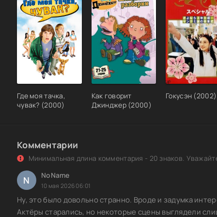
Где моя тачка,
Как говорит
Гокусэн (2002)
чувак? (2000)
Джинджер (2000)
Комментарии
Минимальная длина комментария - 20 знаков. Уважайте
NoName
N
10 мая 2026 06:01
Ну, это было довольно странно. Вроде и задумка интере
Актёры старались, но некоторые сцены выглядели слиш