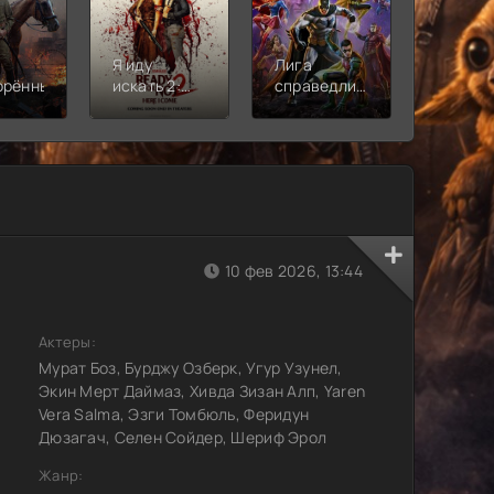
Я иду
Лига
Молодё
орённый
искать 2:
справедливости:
Новая
Вот и я
Кризис на
смена
бесконечных
землях.
Часть 2
10 фев 2026, 13:44
Актеры:
Мурат Боз, Бурджу Озберк, Угур Узунел,
Экин Мерт Даймаз, Хивда Зизан Алп, Yaren
Vera Salma, Эзги Томбюль, Феридун
Дюзагач, Селен Сойдер, Шериф Эрол
Жанр: