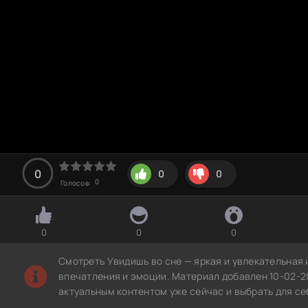
0
0
0
0
Голосов:
0
0
0
Смотреть Увидишь во сне — яркая и увлекательная 
впечатления и эмоции. Материал добавлен 10-02-2
актуальным контентом уже сейчас и выбрать для с