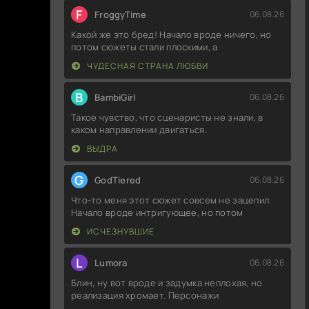
F
FroggyTime
06.08.26
Какой же это бред! Начало вроде ничего, но
потом сюжеты стали плоскими, а
ЧУДЕСНАЯ СТРАНА ЛЮБВИ
B
BambiGirl
06.08.26
Такое чувство, что сценаристы не знали, в
каком направлении двигаться.
ВЫДРА
G
GodTiered
06.08.26
Что-то меня этот сюжет совсем не зацепил.
Начало вроде интригующее, но потом
ИСЧЕЗНУВШИЕ
L
Lumora
06.08.26
Блин, ну вот вроде и задумка неплохая, но
реализация хромает. Персонажи