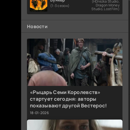
(HDrezka Studio,
Dragon Money
(1-3 сезон)
Studio, LostFilm)
Новости
«Рыцарь Семи Королевств»
стартует сегодня: авторы
показывают другой Вестерос!
18-01-2026