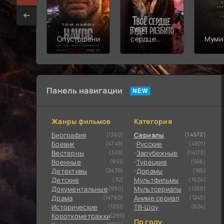
Твоё
Опустошение
сердце
Муми
будет
разбито
Панель навигации
Жанры фильмов
Категория
Биография
(1360)
Сериалы
(14572)
Боевик
(4749)
Русские
(4501)
Вестерны
(349)
Зарубежные
(14173)
Военные
(951)
Турецкие
(566)
Детективы
(2439)
Дорамы
(185)
Детские
(32)
Мультфильмы
(1624)
Документальные
(990)
Мультсериалы
(1259)
Драма
(14760)
Аниме сериал
(1245)
Исторические
(1251)
ТВ-Шоу
(624)
Короткометражки
(299)
По году