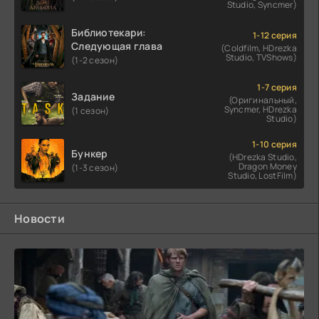
Studio, Syncmer)
Библиотекари:
1-12 серия
Следующая глава
(Coldfilm, HDrezka
Studio, TVShows)
(1-2 сезон)
1-7 серия
Задание
(Оригинальный,
Syncmer, HDrezka
(1 сезон)
Studio)
1-10 серия
Бункер
(HDrezka Studio,
Dragon Money
(1-3 сезон)
Studio, LostFilm)
Новости