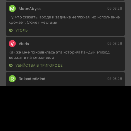
M
MoonAbyss
06.08.26
Ну, что сказать, вроде и задумка неплохая, но исполнение
хромает. Сюжет местами
УГОЛЬ
V
Vioris
05.08.26
Как же мне понравилась эта история! Каждый эпизод
держит в напряжении, а
УБИЙСТВА В ПРИГОРОДЕ
R
ReloadedMind
05.08.26
Как-то странно все это, ожидал большего. Сюжет вроде
зацепил, но персонажи как
НЕМЕЦКИЙ ДОМ