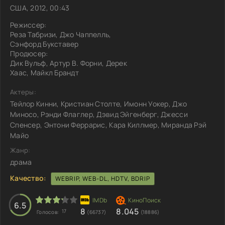
США, 2012, 00:43
Режиссер:
Реза Табризи, Джо Чаппелль,
Сэнфорд Букставер
Продюсер:
Дик Вульф, Артур В. Форни, Дерек
Хаас, Майкл Брандт
Актеры:
Тейлор Кинни, Кристиан Столте, Имонн Уокер, Джо
Миносо, Рэнди Флаглер, Дэвид Эйгенберг, Джесси
Спенсер, Энтони Феррарис, Кара Киллмер, Миранда Рэй
Майо
Жанр:
драма
Качество:
WEBRIP, WEB-DL, HDTV, BDRIP
6.5
8
8.045
17
Голосов:
(66737)
(18886)