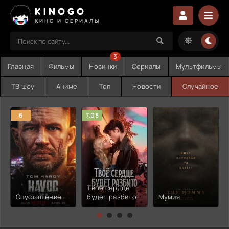
KINOGO
КИНО И СЕРИАЛЫ
3
Главная
Фильмы
Новинки
Сериалы
Мультфильмы
ТВ шоу
Аниме
Топ
Новости
Случайное
6
7.08
Твоё сердце
Опустошение
будет разбито
Мумия