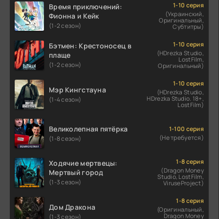
1-10 серия
Время приключений:
(Украинский,
Фионна и Кейк
Оригинальный,
(1-2 сезон)
Субтитры)
1-10 серия
Бэтмен: Крестоносец в
(HDrezka Studio,
плаще
LostFilm,
(1-2 сезон)
Оригинальный)
1-10 серия
Мэр Кингстауна
(HDrezka Studio,
HDrezka Studio. 18+,
(1-4 сезон)
LostFilm)
Великолепная пятёрка
1-100 серия
(Не требуется)
(1-8 сезон)
1-8 серия
Ходячие мертвецы:
(Dragon Money
Мертвый город
Studio, LostFilm,
(1-3 сезон)
ViruseProject)
1-8 серия
Дом Дракона
(Оригинальный,
Dragon Money
(1-3 сезон)