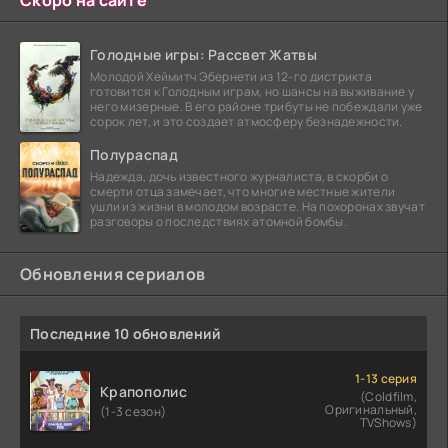
Голодные игры: Рассвет Жатвы
Молодой Хеймитч Эбернети из 12-го дистрикта
готовится к Голодным играм, но шансы на выживание у
него мизерные. В его районе трибуты не побеждали уже
сорок лет, и это создает атмосферу безнадежности.
Полураспад
Надежда, дочь известного журналиста, в скорби о
смерти отца замечает, что многие местные жители
ушли из жизни в молодом возрасте. На похоронах звучат
разговоры о последствиях атомной бомбы.
Обновления сериалов
Последние 10 обновлений
1-13 серия
Крапополис
(Coldfilm,
Оригинальный,
(1-3 сезон)
TVShows)