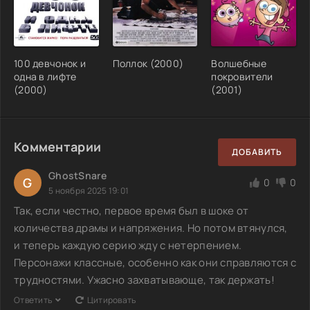
100 девчонок и
Поллок (2000)
Волшебные
одна в лифте
покровители
(2000)
(2001)
Комментарии
ДОБАВИТЬ
GhostSnare
G
0
0
5 ноября 2025 19:01
Так, если честно, первое время был в шоке от
количества драмы и напряжения. Но потом втянулся,
и теперь каждую серию жду с нетерпением.
Персонажи классные, особенно как они справляются с
трудностями. Ужасно захватывающе, так держать!
Ответить
Цитировать