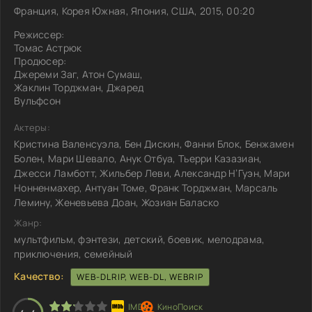
Франция, Корея Южная, Япония, США, 2015, 00:20
Режиссер:
Томас Астрюк
Продюсер:
Джереми Заг, Атон Сумаш,
Жаклин Торджман, Джаред
Вульфсон
Актеры:
Кристина Валенсуэла, Бен Дискин, Фанни Блок, Бенжамен
Болен, Мари Шевало, Анук Отбуа, Тьерри Казазиан,
Джесси Ламботт, Жильбер Леви, Александр Н’Гуэн, Мари
Нонненмахер, Антуан Томе, Франк Торджман, Марсаль
Лемину, Женевьева Доан, Жозиан Баласко
Жанр:
мультфильм, фэнтези, детский, боевик, мелодрама,
приключения, семейный
Качество:
WEB-DLRIP, WEB-DL, WEBRIP