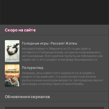
Скоро на сайте
Голодные игры: Рассвет Жатвы
Молодой Хеймитч Эбернети из 12-го дистрикта
готовится к Голодным играм, но шансы на выживание у
него мизерные. В его районе трибуты не побеждали уже
сорок лет, и это создает атмосферу безнадежности.
Полураспад
Надежда, дочь известного журналиста, в скорби о
смерти отца замечает, что многие местные жители
ушли из жизни в молодом возрасте. На похоронах звучат
разговоры о последствиях атомной бомбы.
Обновления сериалов