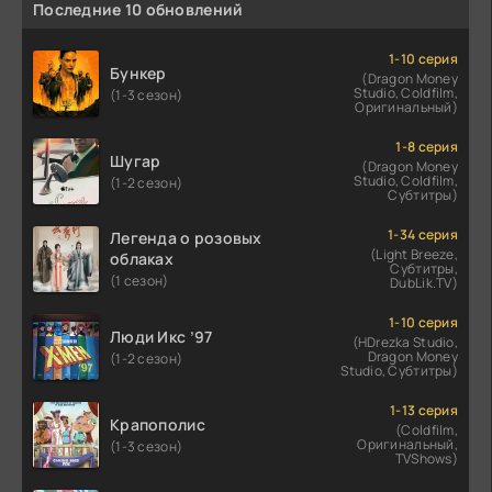
Последние 10 обновлений
1-10 серия
Бункер
(Dragon Money
Studio, Coldfilm,
(1-3 сезон)
Оригинальный)
1-8 серия
Шугар
(Dragon Money
Studio, Coldfilm,
(1-2 сезон)
Субтитры)
1-34 серия
Легенда о розовых
(Light Breeze,
облаках
Субтитры,
(1 сезон)
DubLik.TV)
1-10 серия
Люди Икс ’97
(HDrezka Studio,
Dragon Money
(1-2 сезон)
Studio, Субтитры)
1-13 серия
Крапополис
(Coldfilm,
Оригинальный,
(1-3 сезон)
TVShows)