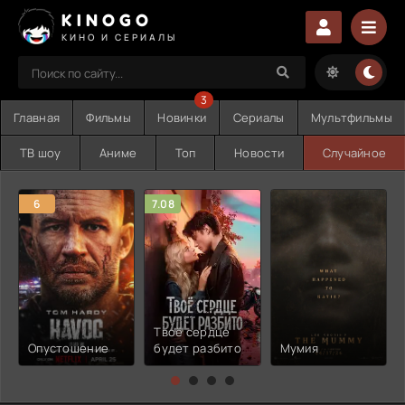
KINOGO
КИНО И СЕРИАЛЫ
3
Главная
Фильмы
Новинки
Сериалы
Мультфильмы
ТВ шоу
Аниме
Топ
Новости
Случайное
6
7.08
Твоё сердце
Опустошение
будет разбито
Мумия