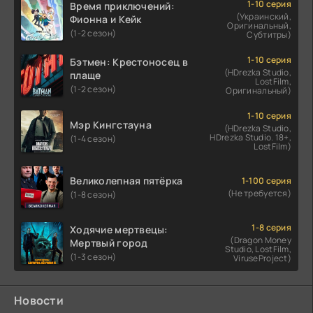
1-10 серия
Время приключений:
(Украинский,
Фионна и Кейк
Оригинальный,
(1-2 сезон)
Субтитры)
1-10 серия
Бэтмен: Крестоносец в
(HDrezka Studio,
плаще
LostFilm,
(1-2 сезон)
Оригинальный)
1-10 серия
Мэр Кингстауна
(HDrezka Studio,
HDrezka Studio. 18+,
(1-4 сезон)
LostFilm)
Великолепная пятёрка
1-100 серия
(Не требуется)
(1-8 сезон)
1-8 серия
Ходячие мертвецы:
(Dragon Money
Мертвый город
Studio, LostFilm,
(1-3 сезон)
ViruseProject)
Новости