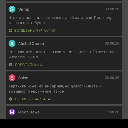
Э
Эдгар
08.08.26
Что-то у меня не сложилось с этой историей. Поначалу
казалось, что будет
ВОЛШЕБНЫЙ УЧАСТОК
A
AimbotQueen
08.08.26
Не знаю, что сказать, но как-то не зацепило. Сюжет вроде
интересный, но
ПРЕСТУПНИКИ
S
Solyn
08.08.26
Картинка, конечно, шикарная, но диалоги местами
вызывают недоумение. Такое
ВРЕМЯ «СПАРТАКА»
M
MoonGlowz
07.08.26
Как же классно, что наконец-то выпустили что-то
толковое! Сюжет держит в