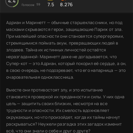
4.4
7.5
8.276
59
Голосов:
Адриан и Маринетт — обычные старшеклассники, но под
масками скрываются герои, защищающие Париж от зла.
При малейшей опасности они становятся супергероями,
стремящимися поймать акум, превращающих людей в
злодеев. Тайна их истинных личностей остаётся
неразгаданной: Маринетт даже не догадывается, что
Супер-кот — это Адриан, который покорил её сердце, а он,
в свою очередь, не подозревает, что его напарница — это
очаровательная одноклассница.
Вместе они противостоят злу, и это испытание
становится проверкой их преданности и силы. У них одна
цель — защитить своих близких, несмотря на все
трудности и опасности. Их смелость вдохновляет
окружающих, но что произойдет, когда их тайны начнут
раскрываться? Неужели разгадка этих загадок изменит
всё, что они знали о себе и друг о друге?