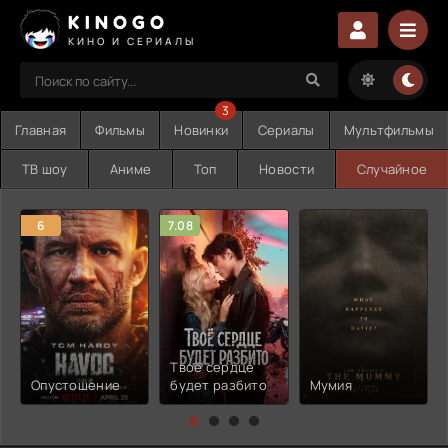
KINOGO
КИНО И СЕРИАЛЫ
3
Главная
Фильмы
Новинки
Сериалы
Мультфильмы
ТВ шоу
Аниме
Топ
Новости
Случайное
6
7.08
Твоё сердце
Опустошение
будет разбито
Мумия