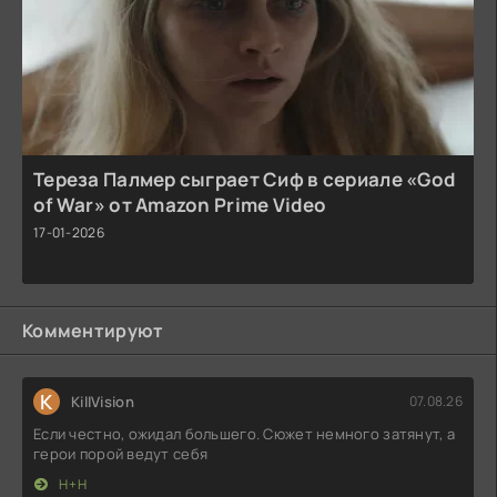
Тереза Палмер сыграет Сиф в сериале «God
of War» от Amazon Prime Video
17-01-2026
Комментируют
K
KillVision
07.08.26
Если честно, ожидал большего. Сюжет немного затянут, а
герои порой ведут себя
Н+Н