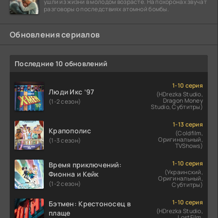
ушли из жизни в молодом возрасте. На похоронах звучат
разговоры о последствиях атомной бомбы.
Обновления сериалов
Последние 10 обновлений
1-10 серия
Люди Икс ’97
(HDrezka Studio,
Dragon Money
(1-2 сезон)
Studio, Субтитры)
1-13 серия
Крапополис
(Coldfilm,
Оригинальный,
(1-3 сезон)
TVShows)
1-10 серия
Время приключений:
(Украинский,
Фионна и Кейк
Оригинальный,
(1-2 сезон)
Субтитры)
1-10 серия
Бэтмен: Крестоносец в
(HDrezka Studio,
плаще
LostFilm,