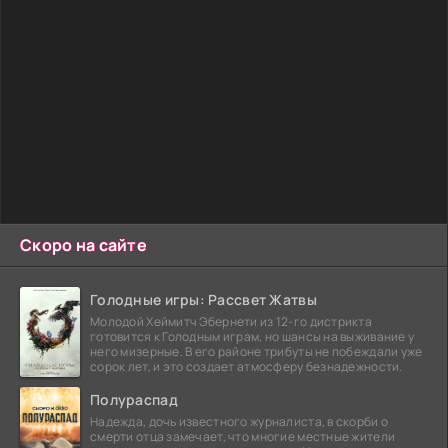
Скоро на сайте
Голодные игры: Рассвет Жатвы
Молодой Хеймитч Эбернети из 12-го дистрикта
готовится к Голодным играм, но шансы на выживание у
него мизерные. В его районе трибуты не побеждали уже
сорок лет, и это создает атмосферу безнадежности.
Полураспад
Надежда, дочь известного журналиста, в скорби о
смерти отца замечает, что многие местные жители