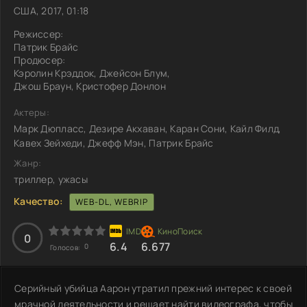
США, 2017, 01:18
Режиссер:
Патрик Брайс
Продюсер:
Кэролин Крэддок, Джейсон Блум,
Джош Браун, Кристофер Донлон
Актеры:
Марк Дюпласс, Дезире Акхаван, Каран Сони, Кайл Филд,
Кавех Зейхеди, Джефф Мэн, Патрик Брайс
Жанр:
триллер, ужасы
Качество:
WEB-DL, WEBRIP
0
6.4
6.677
0
Голосов:
Серийный убийца Аарон утратил прежний интерес к своей
мрачной деятельности и решает найти видеографа, чтобы