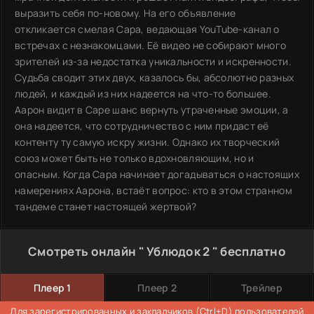
выразить себя по-новому. На его объявление
откликается смелая Сара, ведающая YouTube-канал о
встречах с незнакомцами. Её видео не собирают много
зрителей из-за недостатка уникальности и искренности.
Судьба сводит этих двух, казалось бы, абсолютно разных
людей, и каждый из них надеется на что-то большее.
Аарон видит в Саре шанс вернуть утраченные эмоции, а
она надеется, что сотрудничество с ним придаст её
контенту ту самую искру жизни. Однако их творческий
союз может быть не только вдохновляющим, но и
опасным. Когда Сара начинает догадываться о настоящих
намерениях Аарона, встаёт вопрос: кто в этом странном
тандеме станет настоящей жертвой?
Смотреть онлайн " Ублюдок 2 " бесплатно
Плеер 1
Плеер 2
Трейлер
Для зарегистрированных и закладчиков (Ctrl+D) пользователей