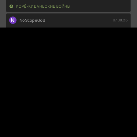
КОРЁ-КИДАНЬСКИЕ ВОЙНЫ
N
NoScopeGod
07.08.26
Честно говоря, показалось, что создатели просто решили
повторить старые трюки с
МОРСКАЯ ПОЛИЦИЯ: СИДНЕЙ