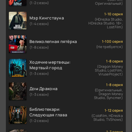
(1-2 сезон)
Оригинальный)
1-10 серия
Мэр Кингстауна
(HDrezka Studio,
HDrezka Studio. 18+,
(1-4 сезон)
LostFilm)
Великолепная пятёрка
1-100 серия
(Не требуется)
(1-8 сезон)
1-8 серия
Ходячие мертвецы:
(Dragon Money
Мертвый город
Studio, LostFilm,
(1-3 сезон)
ViruseProject)
1-8 серия
Дом Дракона
(Оригинальный,
Dragon Money
(1-3 сезон)
Studio, Syncmer)
Библиотекари:
1-12 серия
Следующая глава
(Coldfilm, HDrezka
Studio, TVShows)
(1-2 сезон)
1-7 серия