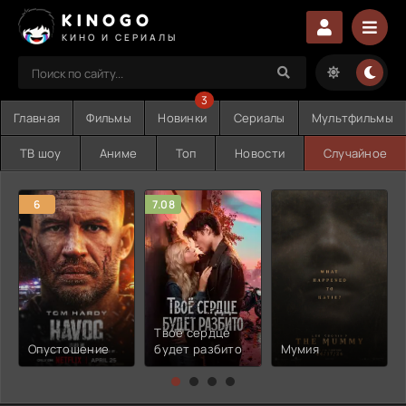
KINOGO
КИНО И СЕРИАЛЫ
3
Главная
Фильмы
Новинки
Сериалы
Мультфильмы
ТВ шоу
Аниме
Топ
Новости
Случайное
6
7.08
Твоё сердце
Опустошение
будет разбито
Мумия