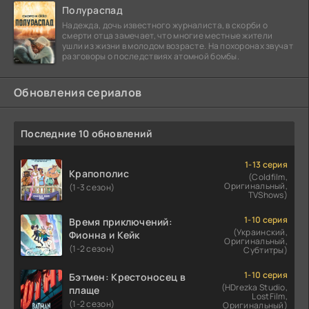
Полураспад
Надежда, дочь известного журналиста, в скорби о
смерти отца замечает, что многие местные жители
ушли из жизни в молодом возрасте. На похоронах звучат
разговоры о последствиях атомной бомбы.
Обновления сериалов
Последние 10 обновлений
1-13 серия
Крапополис
(Coldfilm,
Оригинальный,
(1-3 сезон)
TVShows)
1-10 серия
Время приключений:
(Украинский,
Фионна и Кейк
Оригинальный,
(1-2 сезон)
Субтитры)
1-10 серия
Бэтмен: Крестоносец в
(HDrezka Studio,
плаще
LostFilm,
(1-2 сезон)
Оригинальный)