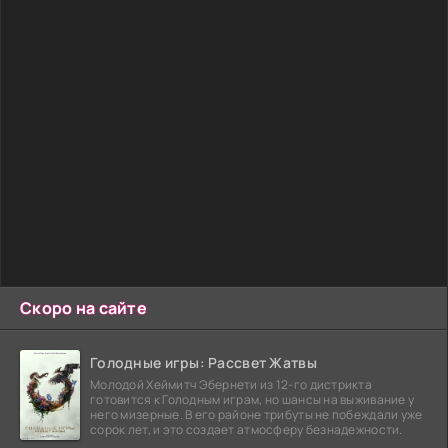
Скоро на сайте
Голодные игры: Рассвет Жатвы
Молодой Хеймитч Эбернети из 12-го дистрикта
готовится к Голодным играм, но шансы на выживание у
него мизерные. В его районе трибуты не побеждали уже
сорок лет, и это создает атмосферу безнадежности.