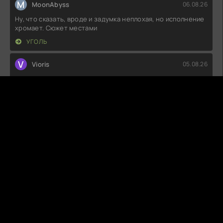
M
MoonAbyss
06.08.26
Ну, что сказать, вроде и задумка неплохая, но исполнение
хромает. Сюжет местами
УГОЛЬ
V
Vioris
05.08.26
Как же мне понравилась эта история! Каждый эпизод
держит в напряжении, а
УБИЙСТВА В ПРИГОРОДЕ