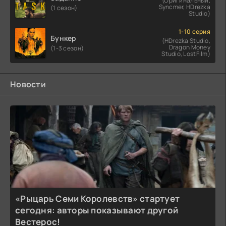
(Оригинальный,
Syncmer, HDrezka
(1 сезон)
Studio)
1-10 серия
Бункер
(HDrezka Studio,
Dragon Money
(1-3 сезон)
Studio, LostFilm)
Новости
«Рыцарь Семи Королевств» стартует
сегодня: авторы показывают другой
Вестерос!