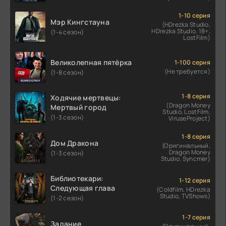
1-10 серия
Мэр Кингстауна
(HDrezka Studio,
HDrezka Studio. 18+,
(1-4 сезон)
LostFilm)
Великолепная пятёрка
1-100 серия
(Не требуется)
(1-8 сезон)
1-8 серия
Ходячие мертвецы:
(Dragon Money
Мертвый город
Studio, LostFilm,
(1-3 сезон)
ViruseProject)
1-8 серия
Дом Дракона
(Оригинальный,
Dragon Money
(1-3 сезон)
Studio, Syncmer)
Библиотекари:
1-12 серия
Следующая глава
(Coldfilm, HDrezka
Studio, TVShows)
(1-2 сезон)
1-7 серия
Задание