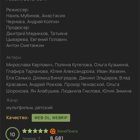
Режиссер:
Наиль Мубинов, Анастасия
Чернова, Андрей Колпин
Продюсер:
Дмитрий Медников, Татьяна
Цыварева, Евгений Головин,
Антон Сметанкин
Актеры:
Мирослава Карпович, Полина Кутепова, Ольга Кузьмина,
Глафира Тарханова, Юлия Александрова, Иван Жвакин,
Ёла Санько, Диомид Виноградов, Даниил Эльдаров, Влад
Красавин, Андрей Рожков, Прохор Чеховской, Ольга
Шорохова, Ян Алабушев, Людмила Гнилова, Юлия Зимина
Жанр:
мультфильм, детский
Качество:
WEB-DL, WEBRIP
10
8.681
2
Голосов: