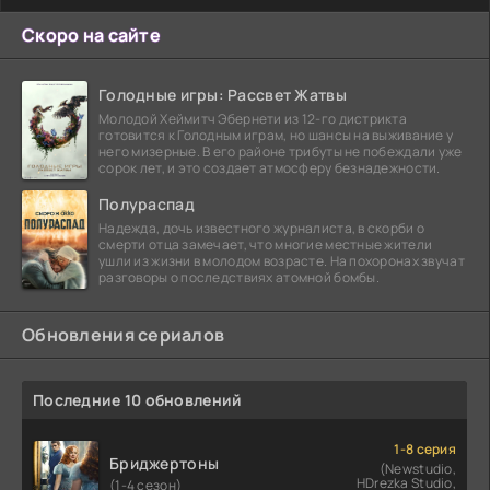
Скоро на сайте
Голодные игры: Рассвет Жатвы
Молодой Хеймитч Эбернети из 12-го дистрикта
готовится к Голодным играм, но шансы на выживание у
него мизерные. В его районе трибуты не побеждали уже
сорок лет, и это создает атмосферу безнадежности.
Полураспад
Надежда, дочь известного журналиста, в скорби о
смерти отца замечает, что многие местные жители
ушли из жизни в молодом возрасте. На похоронах звучат
разговоры о последствиях атомной бомбы.
Обновления сериалов
Последние 10 обновлений
1-8 серия
Бриджертоны
(Newstudio,
HDrezka Studio,
(1-4 сезон)