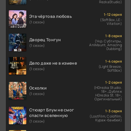
RezkaStudio)
1-12 серия
Эта чёртова любовь
(SoftBox, LE-
(1 сезон)
Vitation)
1-8 серия
Дворец Тонгун
(Укр. Субтитры,
AniMaunt, Amazing
(1 сезон)
Dubbing)
1-4 серия
Дело даже не в измене
(Light Breeze,
(1 сезон)
SoftBox)
1-2 серия
Осколки
(HDrezka Studio.
18+, Дубляж
(1 сезон)
HDrezka St. 18+,
Оригинальный)
Стюарт Блум не смог
1-3 серия
спасти вселенную
(LostFilm, Coldfilm,
Кураж-бамбей)
(1 сезон)