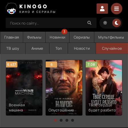
KINOGO
КИНО И СЕРИАЛЫ
3
Главная
Фильмы
Новинки
Сериалы
Мультфильмы
ТВ шоу
Аниме
Топ
Новости
Случайное
6.437
6
7.08
Военная
Твоё сердце
машина
Опустошение
будет разбито