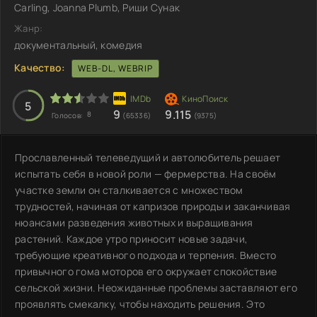
Carling, Joanna Plumb, Риши Сунак
Жанр:
документальный, комедия
Качество:
WEB-DL, WEBRIP
5
9
9.115
8
Голосов:
(65336)
(9375)
Прославленный телеведущий и автолюбитель решает
испытать себя в новой роли — фермерства. На своём
участке земли он сталкивается с множеством
трудностей, начиная от капризов природы и заканчивая
нюансами разведения животных и выращивания
растений. Каждое утро приносит новые задачи,
требующие креативного подхода и терпения. Вместо
привычного гома моторов его окружает спокойствие
сельской жизни. Неожиданные проблемы заставляют его
проявлять смекалку, чтобы находить решения. Это