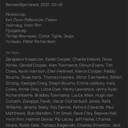
Великобритания, 2021, 00:45
Режиссер:
Кит Линч Робинсон, Гэвин
Уайтхед, Уилл Япп
Продюсер:
Питер Финчман, Conor Tighe, Энди
Уилман, Peter Richardson
Актеры:
Джереми Кларксон, Kaleb Cooper, Charlie Ireland, Лиза
Хоган, Gerald Cooper, Alan Townsend, Dilwyn Evans, Tim
Coles, Kevin Harrison, Ellen Helliwell, Kieron Cooper, Paddy
Bourns, Энди Като, Thomas Haynes, Viktor Zaichenko, Simon
Strong, Georgia Craig, Steph Bourns, Emma Ledbury, Katy
Coles, Annie Gray, Lizzie Dyer, Henry Lawrence, Jenny Ryan,
Richard Keene, Bradley Townsend, Lucca Allen, Hugh Van
Cutsem, Джордж Ламб, Oscar Clutterbuck Jones, Rafe
Williams, Jeremy Sealy, Roy Dennis, Patrick Edwards, Paul
Matthews, Bob Blanden, Tim Small, Dave Clay, Вернон Кэй,
Уилл Япп, Hamish Dewar, Pip Lacey, Jeff Haine, Charles
Hoare, Robin Dale, Tomasz Bagienski, Charles Streeton, Jack