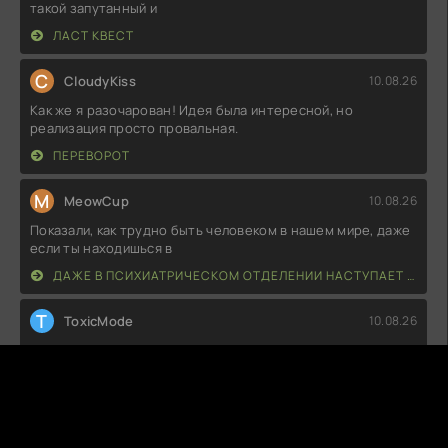
такой запутанный и
ЛАСТ КВЕСТ
C
CloudyKiss
10.08.26
Как же я разочарован! Идея была интересной, но
реализация просто провальная.
ПЕРЕВОРОТ
M
MeowCup
10.08.26
Показали, как трудно быть человеком в нашем мире, даже
если ты находишься в
ДАЖЕ В ПСИХИАТРИЧЕСКОМ ОТДЕЛЕНИИ НАСТУПАЕТ УТРО
T
ToxicMode
10.08.26
Не могу сказать, что это шедевр, но для вечера с чаем и
печеньем сойдет. Легкий
РЕЦЕПТ НА ЛЮБОВЬ