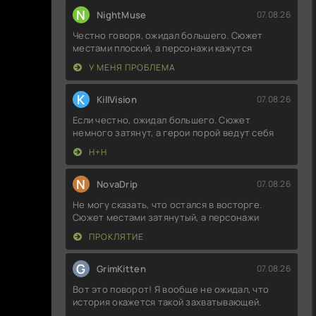
N
NightMuse
07.08.26
Честно говоря, ожидал большего. Сюжет
местами плоский, а персонажи кажутся
У МЕНЯ ПРОБЛЕМА
K
KillVision
07.08.26
Если честно, ожидал большего. Сюжет
немного затянут, а герои порой ведут себя
Н+Н
N
NovaDrip
07.08.26
Не могу сказать, что остался в восторге.
Сюжет местами затянутый, а персонажи
ПРОКЛЯТИЕ
G
GrimKitten
07.08.26
Вот это поворот! Я вообще не ожидал, что
история окажется такой захватывающей.