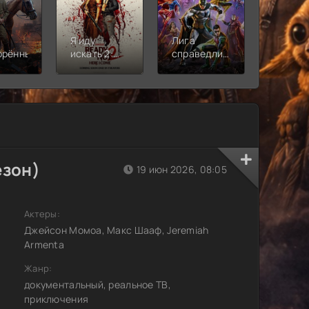
Я иду
Лига
Молодё
орённый
искать 2:
справедливости:
Новая
Вот и я
Кризис на
смена
бесконечных
землях.
Часть 2
езон)
19 июн 2026, 08:05
Актеры:
Джейсон Момоа, Макс Шааф, Jeremiah
Armenta
Жанр:
документальный, реальное ТВ,
приключения