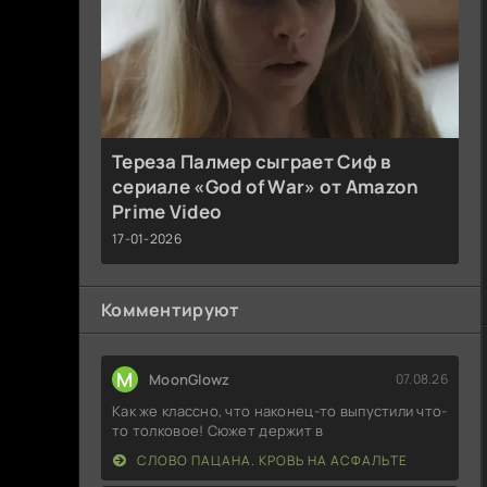
Тереза Палмер сыграет Сиф в
сериале «God of War» от Amazon
Prime Video
17-01-2026
Комментируют
M
MoonGlowz
07.08.26
Как же классно, что наконец-то выпустили что-
то толковое! Сюжет держит в
СЛОВО ПАЦАНА. КРОВЬ НА АСФАЛЬТЕ