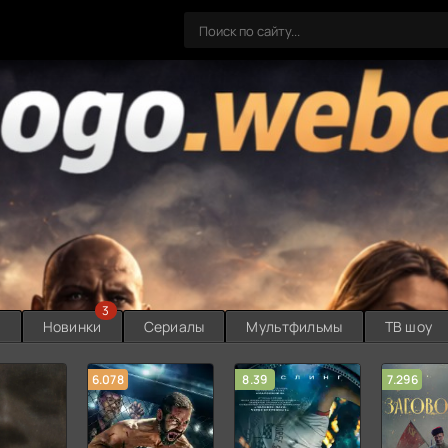
3
ы
Новинки
Сериалы
Мультфильмы
ТВ шоу
6.078
8.39
7.296