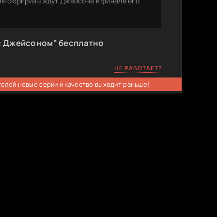
ие сюрпризы ждут Джейсона в финале его
с Джейсоном" бесплатно
НЕ РАБОТАЕТ?
телей новые серии и качество выходит раньше!