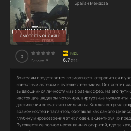
Брайан Мендоза
СМОТРЕТЬ ОНЛАЙН
0
6.7
0
Голосов:
(353)
Зрителям представится возможность отправиться в ув
известным актёром и путешественником. Он посетит ра
выдающимися личностями из разных сфер. На его пути 
настоящие шедевры мотомира, виртуозные музыканты, ч
достижения впечатляют миллионы. Каждая встреча отк
возможностей и талантов, обогащая как самого Джейсон
глубину мировоззрения этих людей, акцентируя их пред
Путешествие полное неожиданных открытий, где за каж