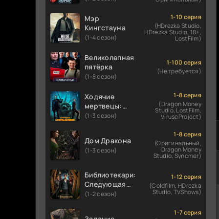
1-10 серия
Мэр
(HDrezka Studio,
Кингстауна
HDrezka Studio. 18+,
(1-4 сезон)
LostFilm)
Великолепная
1-100 серия
пятёрка
(Не требуется)
(1-8 сезон)
1-8 серия
Ходячие
(Dragon Money
мертвецы:
Studio, LostFilm,
Мертвый
(1-3 сезон)
ViruseProject)
город
1-8 серия
Дом Дракона
(Оригинальный,
Dragon Money
(1-3 сезон)
Studio, Syncmer)
Библиотекари:
1-12 серия
Следующая
(Coldfilm, HDrezka
Studio, TVShows)
глава
(1-2 сезон)
1-7 серия
Задание