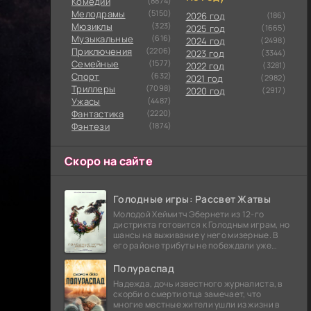
Комедии
(8874)
Мелодрамы
(5150)
2026 год
(186)
Мюзиклы
(323)
2025 год
(1665)
Музыкальные
(616)
2024 год
(2498)
Приключения
(2206)
2023 год
(3344)
Семейные
(1577)
2022 год
(3281)
Cпорт
(632)
2021 год
(2982)
Триллеры
(7098)
2020 год
(2917)
Ужасы
(4487)
Фантастика
(2220)
Фэнтези
(1874)
Скоро на сайте
Голодные игры: Рассвет Жатвы
Молодой Хеймитч Эбернети из 12-го
дистрикта готовится к Голодным играм, но
шансы на выживание у него мизерные. В
его районе трибуты не побеждали уже
сорок лет, и это создает атмосферу
безнадежности.
Полураспад
Надежда, дочь известного журналиста, в
скорби о смерти отца замечает, что
многие местные жители ушли из жизни в