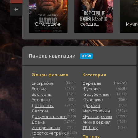
Твоё
Опустошение
сердце
Муми
будет
разбито
Панель навигации
Жанры фильмов
Категория
Биография
(1360)
Сериалы
(14572)
Боевик
(4749)
Русские
(4501)
Вестерны
(349)
Зарубежные
(14173)
Военные
(951)
Турецкие
(566)
Детективы
(2439)
Дорамы
(185)
Детские
(32)
Мультфильмы
(1624)
Документальные
(990)
Мультсериалы
(1259)
Драма
(14760)
Аниме сериал
(1245)
Исторические
(1251)
ТВ-Шоу
(624)
Короткометражки
(299)
По году