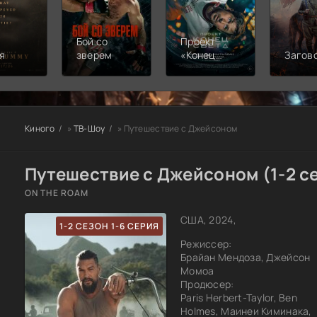
Бой со
Проект
я
зверем
«Конец
Загов
света»
Киного
»
ТВ-Шоу
» Путешествие с Джейсоном
Путешествие с Джейсоном (1-2 с
ON THE ROAM
США, 2024,
1-2 СЕЗОН 1-6 СЕРИЯ
Режиссер:
Брайан Мендоза, Джейсон
Момоа
Продюсер:
Paris Herbert-Taylor, Ben
Holmes, Маинеи Киминака,