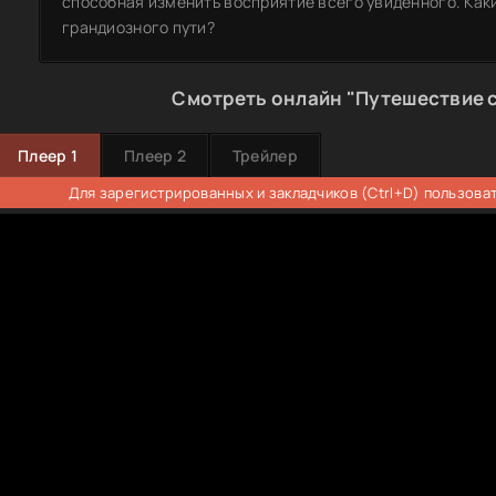
способная изменить восприятие всего увиденного. Как
грандиозного пути?
Смотреть онлайн "Путешествие 
Плеер 1
Плеер 2
Трейлер
Для зарегистрированных и закладчиков (Ctrl+D) пользова