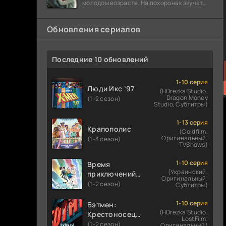
молодом возрасте. На похоронах звучат
разговоры о последствиях атомной бомбы.
Обновления сериалов
Последние 10 обновлений
1-10 серия
Люди Икс ’97
(HDrezka Studio,
Dragon Money
(1-2 сезон)
Studio, Субтитры)
1-13 серия
Крапополис
(Coldfilm,
Оригинальный,
(1-3 сезон)
TVShows)
1-10 серия
Время
(Украинский,
приключений:
Оригинальный,
Фионна и Кейк
(1-2 сезон)
Субтитры)
1-10 серия
Бэтмен:
(HDrezka Studio,
Крестоносец в
LostFilm,
плаще
(1-2 сезон)
Оригинальный)