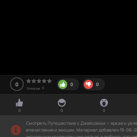
0
0
0
0
Голосов:
0
0
0
Смотреть Путешествие с Джейсоном — яркая и увле
впечатления и эмоции. Материал добавлен 19-06-2
актуальным контентом уже сейчас и выбрать для с