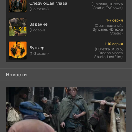
Следующая глава
(Coldfilm, HDrezka
Studio, TVShows)
(1-2 сезон)
1-7 серия
Задание
(Оригинальный,
Syncmer, HDrezka
(1 сезон)
Studio)
1-10 серия
Бункер
(HDrezka Studio,
Dragon Money
(1-3 сезон)
Studio, LostFilm)
Новости