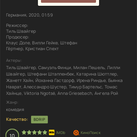
Германия, 2020, 01:59
Режиссер:
Тиль Швайгер
Продюсер:
Клаус Доле, Вилли Гейке, Штефан
Гёртнер, Кристиан Спехт
Актеры:
Тиль Швайгер, Самуэль Финци, Милан Пешель, Лилли
Швайгер, Штефани Штаппенбек, Катарина Шюттлер,
Жанетт Хайн, Йоханна Гастдорф, Ирена Риндье, Бьянка
Наврат, Алессандро Шустер, Тимур Бартельс, Томас
Хайнце, Viktoria Ngotsé, Anna Griesebach, Ангела Рой
Жанр:
комедия
Качество:
BDRIP
10