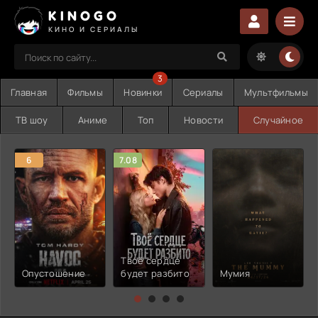
KINOGO
КИНО И СЕРИАЛЫ
3
Главная
Фильмы
Новинки
Сериалы
Мультфильмы
ТВ шоу
Аниме
Топ
Новости
Случайное
6
7.08
Твоё сердце
Опустошение
будет разбито
Мумия