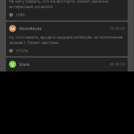
Не могу сказать, что я в восторге. Сюжет, конечно,
интересный, но много
1286
M
MoonAbyss
06.08.26
Ну, что сказать, вроде и задумка неплохая, но исполнение
хромает. Сюжет местами
УГОЛЬ
V
Vioris
05.08.26
Как же мне понравилась эта история! Каждый эпизод
держит в напряжении, а
УБИЙСТВА В ПРИГОРОДЕ