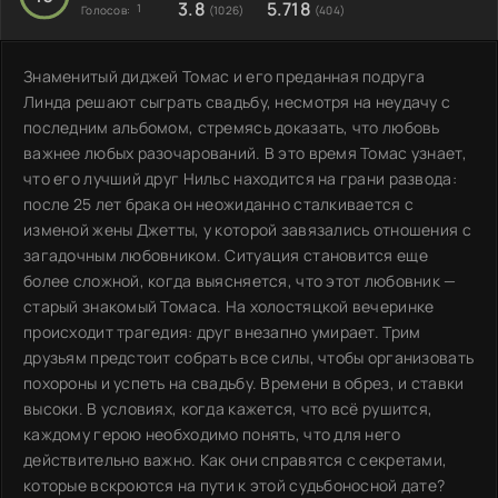
3.8
5.718
1
Голосов:
(1026)
(404)
Знаменитый диджей Томас и его преданная подруга
Линда решают сыграть свадьбу, несмотря на неудачу с
последним альбомом, стремясь доказать, что любовь
важнее любых разочарований. В это время Томас узнает,
что его лучший друг Нильс находится на грани развода:
после 25 лет брака он неожиданно сталкивается с
изменой жены Джетты, у которой завязались отношения с
загадочным любовником. Ситуация становится еще
более сложной, когда выясняется, что этот любовник —
старый знакомый Томаса. На холостяцкой вечеринке
происходит трагедия: друг внезапно умирает. Трим
друзьям предстоит собрать все силы, чтобы организовать
похороны и успеть на свадьбу. Времени в обрез, и ставки
высоки. В условиях, когда кажется, что всё рушится,
каждому герою необходимо понять, что для него
действительно важно. Как они справятся с секретами,
которые вскроются на пути к этой судьбоносной дате?