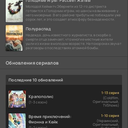
Голодные игры: Рассвет Жатвы
Молодой Хеймитч Эбернети из 12-го дистрикта
готовится к Голодным играм, но шансы на выживание у
него мизерные. В его районе трибуты не побеждали уже
сорок лет, и это создает атмосферу безнадежности.
Полураспад
Надежда, дочь известного журналиста, в скорби о
смерти отца замечает, что многие местные жители
ушли из жизни в молодом возрасте. На похоронах звучат
разговоры о последствиях атомной бомбы.
Обновления сериалов
Последние 10 обновлений
1-13 серия
Крапополис
(Coldfilm,
Оригинальный,
(1-3 сезон)
TVShows)
1-10 серия
Время приключений:
(Украинский,
Фионна и Кейк
Оригинальный,
(1-2 сезон)