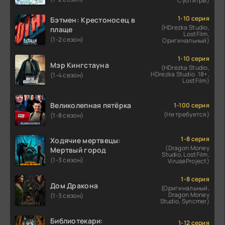
Субтитры)
1-10 серия
Бэтмен: Крестоносец в
(HDrezka Studio,
плаще
LostFilm,
(1-2 сезон)
Оригинальный)
1-10 серия
Мэр Кингстауна
(HDrezka Studio,
HDrezka Studio. 18+,
(1-4 сезон)
LostFilm)
Великолепная пятёрка
1-100 серия
(Не требуется)
(1-8 сезон)
1-8 серия
Ходячие мертвецы:
(Dragon Money
Мертвый город
Studio, LostFilm,
(1-3 сезон)
ViruseProject)
1-8 серия
Дом Дракона
(Оригинальный,
Dragon Money
(1-3 сезон)
Studio, Syncmer)
Библиотекари:
1-12 серия