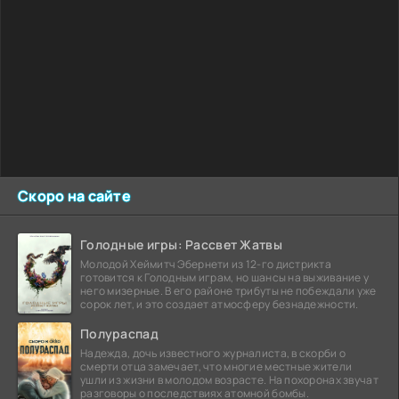
Скоро на сайте
Голодные игры: Рассвет Жатвы
Молодой Хеймитч Эбернети из 12-го дистрикта
готовится к Голодным играм, но шансы на выживание у
него мизерные. В его районе трибуты не побеждали уже
сорок лет, и это создает атмосферу безнадежности.
Полураспад
Надежда, дочь известного журналиста, в скорби о
смерти отца замечает, что многие местные жители
ушли из жизни в молодом возрасте. На похоронах звучат
разговоры о последствиях атомной бомбы.