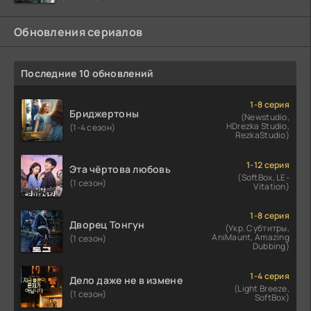
Обновления сериалов
Последние 10 обновлений
1-8 серия
Бриджертоны
(Newstudio,
HDrezka Studio,
(1-4 сезон)
RezkaStudio)
1-12 серия
Эта чёртова любовь
(SoftBox, LE-
(1 сезон)
Vitation)
1-8 серия
Дворец Тонгун
(Укр. Субтитры,
AniMaunt, Amazing
(1 сезон)
Dubbing)
1-4 серия
Дело даже не в измене
(Light Breeze,
(1 сезон)
SoftBox)