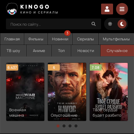
KINOGO
КИНО И СЕРИАЛЫ
3
Главная
Фильмы
Новинки
Сериалы
Мультфильмы
ТВ шоу
Аниме
Топ
Новости
Случайное
6.437
6
7.08
Военная
Твоё сердце
машина
Опустошение
будет разбито