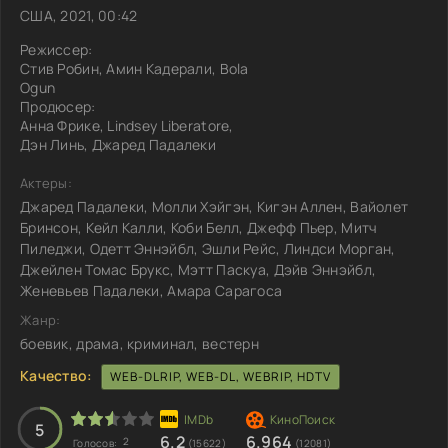
США, 2021, 00:42
Режиссер:
Стив Робин, Амин Кадерали, Bola
Ogun
Продюсер:
Анна Фрике, Lindsey Liberatore,
Дэн Линь, Джаред Падалеки
Актеры:
Джаред Падалеки, Молли Хэйгэн, Кигэн Аллен, Вайолет
Бринсон, Кейл Калли, Коби Белл, Джефф Пьер, Митч
Пиледжи, Одетт Эннэйбл, Эшли Рейс, Линдси Морган,
Джейлен Томас Брукс, Мэтт Паскуа, Дэйв Эннэйбл,
Женевьев Падалеки, Амара Сарагоса
Жанр:
боевик, драма, криминал, вестерн
Качество:
WEB-DLRIP, WEB-DL, WEBRIP, HDTV
5
6.2
6.964
2
Голосов:
(15622)
(12081)