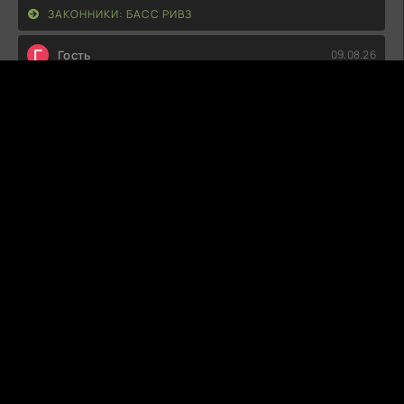
ЗАКОННИКИ: БАСС РИВЗ
Г
Гость
09.08.26
Классно и интересно!
ИЗБРАННЫЕ