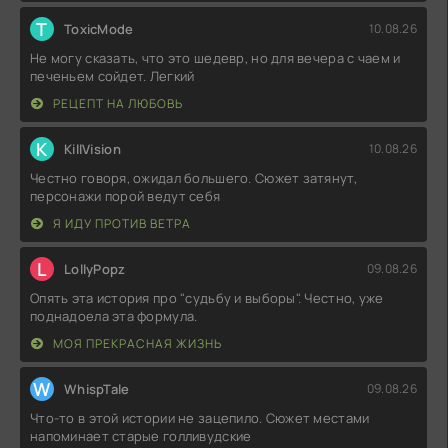
T
ToxicMode
10.08.26
Не могу сказать, что это шедевр, но для вечера с чаем и
печеньем сойдет. Легкий
РЕЦЕПТ НА ЛЮБОВЬ
K
KillVision
10.08.26
Честно говоря, ожидал большего. Сюжет затянут,
персонажи порой ведут себя
Я ИДУ ПРОТИВ ВЕТРА
L
LollyPopz
09.08.26
Опять эта история про "судьбу и выборы". Честно, уже
поднадоела эта формула.
МОЯ ПРЕКРАСНАЯ ЖИЗНЬ
W
WhispTale
09.08.26
Что-то в этой истории не зацепило. Сюжет местами
напоминает старые голливудские