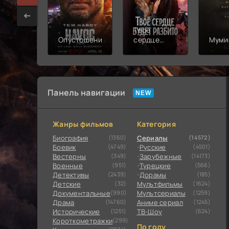
Твоё
Опустошение
сердце
Муми
будет
разбито
Панель навигации
Жанры фильмов
Категория
Биография
(1360)
Сериалы
(14572)
Боевик
(4749)
Русские
(4501)
Вестерны
(349)
Зарубежные
(14173)
Военные
(951)
Турецкие
(566)
Детективы
(2439)
Дорамы
(185)
Детские
(32)
Мультфильмы
(1624)
Документальные
(990)
Мультсериалы
(1259)
Драма
(14760)
Аниме сериал
(1245)
Исторические
(1251)
ТВ-Шоу
(624)
Короткометражки
(299)
По году