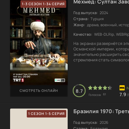
Мехмед: Султан Заво
1-3 СЕЗОН 1-34 СЕРИЯ
Год выпуска:
2024
Страна:
Турция
Жанр:
драма, военный, исто
Качество:
WEB-DLRip, WEBRi
На экранах развернётся э
Османской империи, который
значительно расширить сво
стремления стать символом
абсолютному контролю. Др
сложных политических интр
каждое из которых ставит 
драма переплетается с суд
8.7
СМОТРЕТЬ ОНЛАЙН
7.9
61
Голосов:
(
Бразилия 1970: Треть
1 СЕЗОН 1-5 СЕРИЯ
Год выпуска:
2026
Страна:
Бразилия