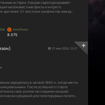
танные истории. Каждая серия раскрывает
ещая малоизвестные факты и интриги,
я зрителей. От жестоких конфликтов между
обытий и исчезновений — проект показывает те
ых многие предпочли бы умалчивать. Реальные
задуматься о тонкой грани между искусством
8.075
езон)
27 июн 2026, 12:07
а
амма зародилась в начале 1960-х, когда мечты
сьма реальными. После успешного старта
оточила свои усилия на создании мощной
логических решений для пилотируемых полетов.
ё более амбициозным: от первых беспилотных
онавтов для исторических полетов. Однако к