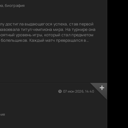
а, биография
лу достигла выдающегося успеха, став первой
завоевала титул чемпиона мира. На турнире она
оятный уровень игры, который стал предметом
 болельщиков. Каждый матч превращался в
акие как Пеле и Тостау, показывали свою магию
цы встретились с сильным соперником и смогли
ощь и тактическую гибкость, что принесло им
07 июн 2026, 14:40
рия