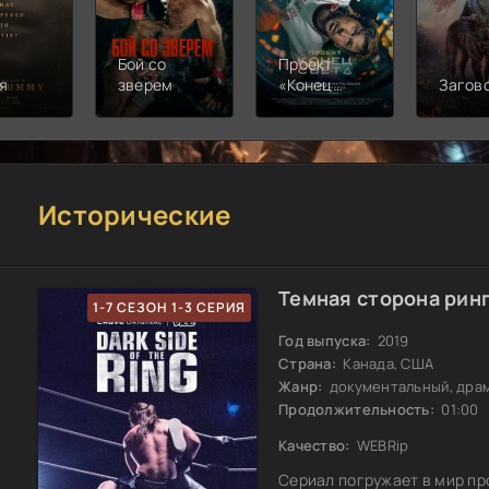
Бой со
Проект
я
зверем
«Конец
Загов
света»
Исторические
Темная сторона ринг
1-7 СЕЗОН 1-3 СЕРИЯ
Год выпуска:
2019
Страна:
Канада, США
Жанр:
документальный, драм
Продолжительность:
01:00
Качество:
WEBRip
Сериал погружает в мир пр