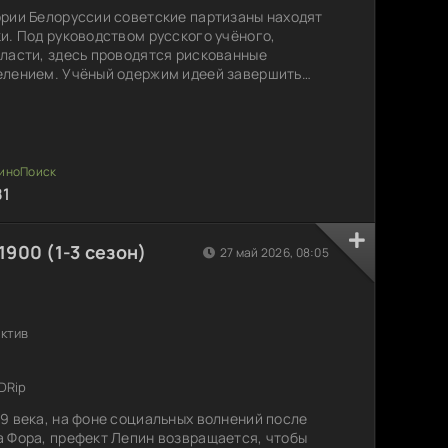
рии Белоруссии советские партизаны находят
и. Под руководством русского учёного,
ласти, здесь проводятся рискованные
елением. Учёный одержим идеей завершить
е могут повлиять на исход войны и изменить
ьев, рецидивист с печальным прозвищем Лёха-
ых в хаосе войны. Судьба приводит его в
ана НКВД Виктории
81
900 (1-3 сезон)
27 май 2026, 08:05
ектив
DRip
9 века, на фоне социальных волнений после
 Фора, префект Лепин возвращается, чтобы