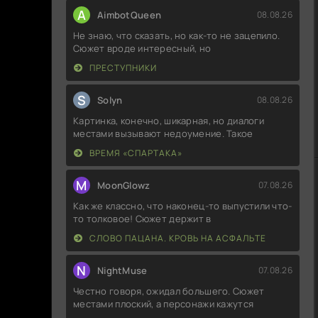
A
AimbotQueen
08.08.26
Не знаю, что сказать, но как-то не зацепило.
Сюжет вроде интересный, но
ПРЕСТУПНИКИ
S
Solyn
08.08.26
Картинка, конечно, шикарная, но диалоги
местами вызывают недоумение. Такое
ВРЕМЯ «СПАРТАКА»
M
MoonGlowz
07.08.26
Как же классно, что наконец-то выпустили что-
то толковое! Сюжет держит в
СЛОВО ПАЦАНА. КРОВЬ НА АСФАЛЬТЕ
N
NightMuse
07.08.26
Честно говоря, ожидал большего. Сюжет
местами плоский, а персонажи кажутся