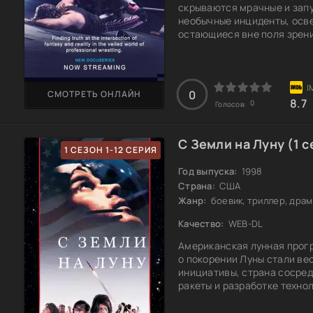
скрываются мрачные и запу
необычные инциденты, осв
остающиеся вне поля зрени
звездами до трагических с
страницы истории, о котор
расследования заставляют 
и жестокой реальностью,
0
СМОТРЕТЬ ОНЛАЙН
8.7
0
Голосов:
С Земли на Луну (1 с
1 СЕЗОН 1-12 СЕРИЯ
Год выпуска:
1998
Страна:
США
Жанр:
боевик, триллер, драм
Качество:
WEB-DL
Американская лунная прогр
о покорении Луны стали ве
инициативы, страна сосред
ракеты и разработке техно
Каждый этап становился вс
миссий до подготовки астр