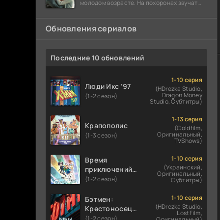
молодом возрасте. На похоронах звучат
разговоры о последствиях атомной бомбы.
Обновления сериалов
Последние 10 обновлений
1-10 серия
Люди Икс ’97
(HDrezka Studio,
Dragon Money
(1-2 сезон)
Studio, Субтитры)
1-13 серия
Крапополис
(Coldfilm,
Оригинальный,
(1-3 сезон)
TVShows)
1-10 серия
Время
(Украинский,
приключений:
Оригинальный,
Фионна и Кейк
(1-2 сезон)
Субтитры)
1-10 серия
Бэтмен:
(HDrezka Studio,
Крестоносец в
LostFilm,
плаще
(1-2 сезон)
Оригинальный)