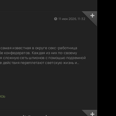
11 июн 2026, 11:32
и самая известная в округе секс-работница
бе конфедератов. Каждая из них по-своему
тя сложную сеть шпионов с помощью подземной
е действия переплетают светскую жизнь и
авляя задумываться о том, что значит быть
противоречий. В тени мундиров и политических
ятся не только союзницами, но и символами