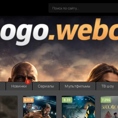
3
ы
Новинки
Сериалы
Мультфильмы
ТВ шоу
6.078
8.39
7.296