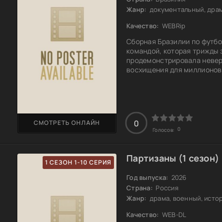
Жанр:
документальный, драм
Качество:
WEBRip
Сборная Бразилии по футбо
командой, которая трижды 
продемонстрировала невер
восхищения для миллионов
шоу, где звёзды команды, т
на поле. В финале бразиль
продемонстрировать свою м
не только
0
СМОТРЕТЬ ОНЛАЙН
0
Голосов:
Партизаны (1 сезон)
1 СЕЗОН 1-10 СЕРИЯ
Год выпуска:
2026
Страна:
Россия
Жанр:
драма, военный, исто
Качество:
WEB-DL