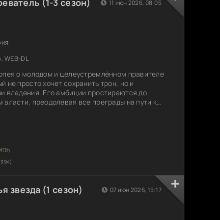
еватель (1-3 сезон)
11 июн 2026, 08:05
рия
p, WEB-DL
попея о молодом и целеустремлённом правителе
 не просто хочет сохранить трон, но и
и владения. Его амбиции простираются до
 власти, преодолевая все преграды на пути к
аматические события развиваются на фоне
иг, междоусобиц и грандиозных сражений,
героев перед серьёзными испытаниями. Личная
ьбой
1394)
я звезда (1 сезон)
07 июн 2026, 15:17