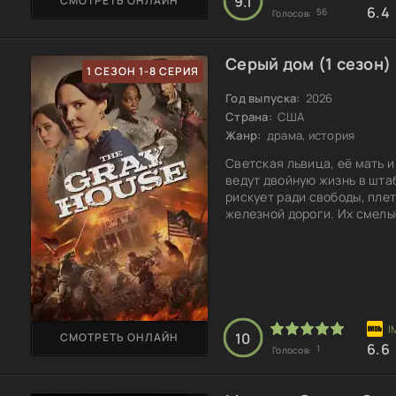
9.1
СМОТРЕТЬ ОНЛАЙН
6.4
56
Голосов:
Серый дом (1 сезон)
1 СЕЗОН 1-8 СЕРИЯ
Год выпуска:
2026
Страна:
США
Жанр:
драма, история
Светская львица, её мать 
ведут двойную жизнь в шта
рискует ради свободы, пле
железной дороги. Их смелы
подпольные операции, заст
свободным в мире, полном 
интриг три женщины станов
надежды. Чем обернется их
10
СМОТРЕТЬ ОНЛАЙН
6.6
1
Голосов: