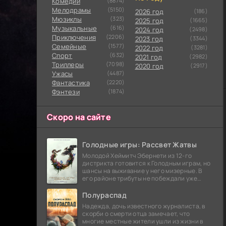
Комедии
(8874)
Мелодрамы
(5150)
2026 год
(186)
Мюзиклы
(323)
2025 год
(1665)
Музыкальные
(616)
2024 год
(2498)
Приключения
(2206)
2023 год
(3344)
Семейные
(1577)
2022 год
(3281)
Cпорт
(632)
2021 год
(2982)
Триллеры
(7098)
2020 год
(2917)
Ужасы
(4487)
Фантастика
(2220)
Фэнтези
(1874)
Скоро на сайте
Голодные игры: Рассвет Жатвы
Молодой Хеймитч Эбернети из 12-го
дистрикта готовится к Голодным играм, но
шансы на выживание у него мизерные. В
его районе трибуты не побеждали уже
сорок лет, и это создает атмосферу
безнадежности.
Полураспад
Надежда, дочь известного журналиста, в
скорби о смерти отца замечает, что
многие местные жители ушли из жизни в