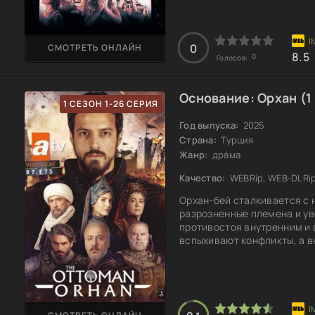
середине 1970-х, под давл
изменяющихся политическ
0
СМОТРЕТЬ ОНЛАЙН
8.5
0
Голосов:
Основание: Орхан (1
1 СЕЗОН 1-26 СЕРИЯ
Год выпуска:
2025
Страна:
Турция
Жанр:
драма
Качество:
WEBRip, WEB-DLRi
Орхан-бей сталкивается с 
разрозненные племена и ув
противостоя внутренним и 
вспыхивают конфликты, а в
единства, и каждое решен
Его семья, каждый из член
ключевую роль — их выборы
Орхан осознает, что союзн