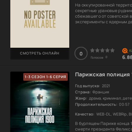
На оккупированной террито
секретные урановые рудник
сбежавшего от советской в
эксперименты с ядерным д
свои исследования, которы
историю. Алексей Лаврент
Лавр, чудом остаётся в жив
партизанский отряд капит
0
СМОТРЕТЬ ОНЛАЙН
6.8
0
Голосов:
Парижская полиция 1
1-3 СЕЗОН 1-6 СЕРИЯ
Год выпуска:
2021
Страна:
Франция
Жанр:
драма, криминал, дет
Продолжительность:
00:57
Качество:
WEB-DL, WEBRip, B
В бурлящем Париже конца 1
смерти президента Феликса