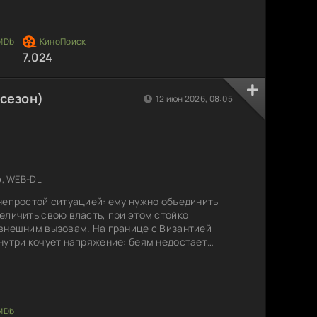
ением экономических трудностей и
их
7.024
 сезон)
12 июн 2026, 08:05
p, WEB-DL
непростой ситуацией: ему нужно объединить
еличить свою власть, при этом стойко
внешним вызовам. На границе с Византией
нутри кочует напряжение: беям недостает
ие чревато непредсказуемыми последствиями.
ов которой преследует свои интересы, играет
 могут повлиять на судьбу всего государства.
ики могут