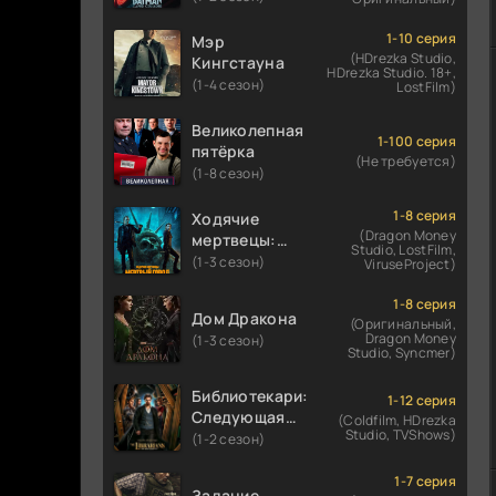
1-10 серия
Мэр
(HDrezka Studio,
Кингстауна
HDrezka Studio. 18+,
(1-4 сезон)
LostFilm)
Великолепная
1-100 серия
пятёрка
(Не требуется)
(1-8 сезон)
1-8 серия
Ходячие
(Dragon Money
мертвецы:
Studio, LostFilm,
Мертвый
(1-3 сезон)
ViruseProject)
город
1-8 серия
Дом Дракона
(Оригинальный,
Dragon Money
(1-3 сезон)
Studio, Syncmer)
Библиотекари:
1-12 серия
Следующая
(Coldfilm, HDrezka
Studio, TVShows)
глава
(1-2 сезон)
1-7 серия
Задание