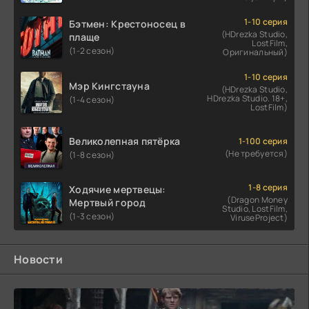
1-10 серия
Бэтмен: Крестоносец в
(HDrezka Studio,
плаще
LostFilm,
(1-2 сезон)
Оригинальный)
1-10 серия
Мэр Кингстауна
(HDrezka Studio,
HDrezka Studio. 18+,
(1-4 сезон)
LostFilm)
Великолепная пятёрка
1-100 серия
(Не требуется)
(1-8 сезон)
1-8 серия
Ходячие мертвецы:
(Dragon Money
Мертвый город
Studio, LostFilm,
(1-3 сезон)
ViruseProject)
Новости