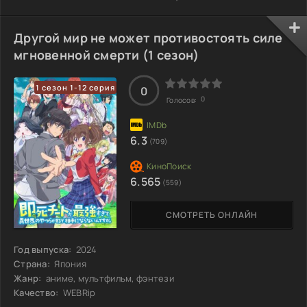
приключениях. Судьба свела его с легендарным стражем,
который исчез много лет назад, став объектом мифов.
Этот герой, о котором шептали легенды, оказался жив и
Другой мир не может противостоять силе
полон решимости вновь заняться своим делом. Тигр не
мгновенной смерти (1 сезон)
мог упустить шанс учиться у мастера, чье имя окутано
тайной. Вместе они отправились в путь по
1 сезон 1-12 серия
0
0
Голосов:
6.3
(709)
6.565
(559)
СМОТРЕТЬ ОНЛАЙН
Год выпуска:
2024
Страна:
Япония
Жанр:
аниме, мультфильм, фэнтези
Качество:
WEBRip