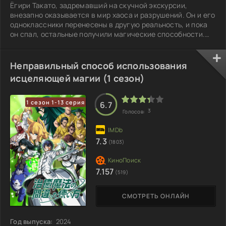
Ёгири Такато, задремавший на скучной экскурсии,
внезапно оказывается в мир хаоса и разрушений. Он и его
одноклассники перенесены в другую реальность, и пока
он спал, остальные получили магические способности.
Оказавшись беззащитным, Ёгири становится добычей
свирепого дракона вместе с Томотикой, одной из учениц.
Однако вместо страха, он открывает свою уникальную
Неправильный способ использования
силу, позволяющую уничтожать врагов просто мыслью.
исцеляющей магии (1 сезон)
Спасая Томотику и справляясь с опасным монстром, он
начинает задумываться о пути
1 сезон 1-13 серия
6.7
3
Голосов:
7.3
(1803)
7.157
(519)
СМОТРЕТЬ ОНЛАЙН
Год выпуска:
2024