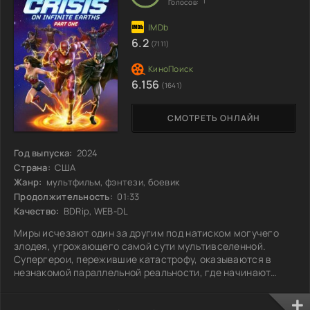
1
Голосов:
6.2
(7111)
6.156
(1641)
СМОТРЕТЬ ОНЛАЙН
Год выпуска:
2024
Страна:
США
Жанр:
мультфильм, фэнтези, боевик
Продолжительность:
01:33
Качество:
BDRip, WEB-DL
Миры исчезают один за другим под натиском могучего
злодея, угрожающего самой сути мультивселенной.
Супергерои, пережившие катастрофу, оказываются в
незнакомой параллельной реальности, где начинают
взаимодействовать с местной командой защитников и
другими смельчаками. Объединив свои силы, они берутся