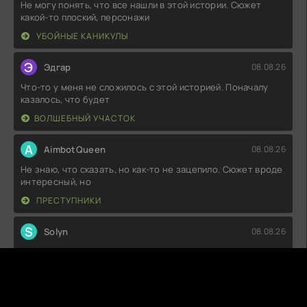
Не могу понять, что все нашли в этой истории. Сюжет
какой-то плоский, персонажи
УБОЙНЫЕ КАНИКУЛЫ
Э
Эдгар
08.08.26
Что-то у меня не сложилось с этой историей. Поначалу
казалось, что будет
ВОЛШЕБНЫЙ УЧАСТОК
A
AimbotQueen
08.08.26
Не знаю, что сказать, но как-то не зацепило. Сюжет вроде
интересный, но
ПРЕСТУПНИКИ
S
Solyn
08.08.26
Картинка, конечно, шикарная, но диалоги местами
вызывают недоумение. Такое
ВРЕМЯ «СПАРТАКА»