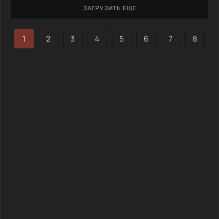
что романтика северной Японии не так проста.
ЗАГРУЗИТЬ ЕЩЕ
Заблудившись в белоснежной равнине, Цубаса встречает
жизнерадостную Минами Фуюки, одетую в короткую юбку,
которая вопреки морозу излучает тепло. Её
1
2
3
4
5
6
7
8