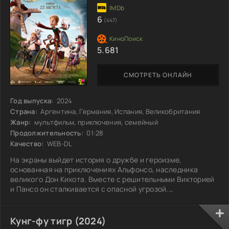
6
(447)
5.681
СМОТРЕТЬ ОНЛАЙН
Год выпуска:
2024
Страна:
Аргентина, Германия, Испания, Великобритания
Жанр:
мультфильм, приключения, семейный
Продолжительность:
01:28
Качество:
WEB-DL
На экраны выйдет история о дружбе и героизме,
основанная на приключениях Альфонсо, наследника
великого Дон Кихота. Вместе с решительными Викторией
и Пансо он сталкивается с опасной угрозой.
Могущественный штормовой монстр, созданный
зловещим изобретателем Доном Карраско, угрожает
уничтожить их родной город. Под маской благих
Кунг-фу тигр (2024)
намерений Карраско планирует разрушить всё до