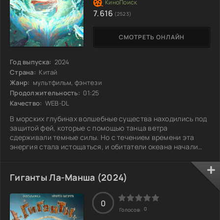
7.616
(2523)
СМОТРЕТЬ ОНЛАЙН
Год выпуска:
2024
Страна:
Китай
Жанр:
мультфильм, фэнтези
Продолжительность:
01:25
Качество:
WEB-DL
В морских глубинах волшебные существа находились под
защитой фей, которые с помощью танца ветра
сдерживали темные силы. Но с течением времени эта
энергия стала истощаться, и обитатели океана начали
пропадать. Остался только последний белый кит — его
судьба теперь зависит от хрупкой, но решительной феи,
которая должна найти того, кто сможет танцевать с ней,
Гиганты Ла-Манша (2024)
чтобы скрыть морского гиганта от жадных браконьеров.
Молодая чародейка отправляется в рискованное
путешествие, полное испытаний и загадок, в
0
0
Голосов: