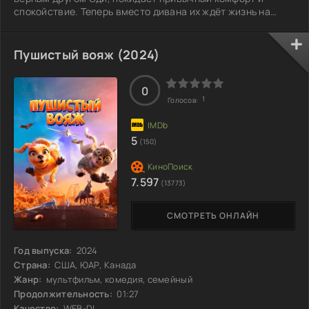
спокойствие. Теперь вместо дивана их ждёт жизнь на
улице, полная неожиданных поворотов. Вик, оказавшийся
не только родным, но и настоящим проводником в этот
новый мир, открывает перед ними захватывающие
Пушистый вояж (2024)
горизонты, где каждое мгновение полнится интригой. На
их пути встречаются как забавные, так и опасные
испытания, которые полностью меняют
0
1
Голосов:
5
(150)
7.597
(13773)
СМОТРЕТЬ ОНЛАЙН
Год выпуска:
2024
Страна:
США, ЮАР, Канада
Жанр:
мультфильм, комедия, семейный
Продолжительность:
01:27
Качество:
WEB-DL