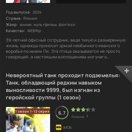
Год выпуска:
2024
Страна:
Япония
Жанр:
аниме, мультфильм, фэнтези
Качество:
WEBRip
39-летний офисный сотрудник, ведя тихую и размеренную
жизнь, однажды приносит домой необычного яванского
воробья по имени Пи. Эта птица оказывается не просто
говорящей, а настоящим воплощением могучего
волшебника из другого измерения. Пи дарит своему
новому другу уникальные способности, включая
возможность перемещения между мирами. Осознав, на
Невероятный танк проходит подземелья:
что способен, мужчина начинает успешный бизнес,
Танк, обладающий редким навыком
торгуя технологическими новшествами с нашего мира
выносливости 9999, был изгнан из
для жителей менее развитых цивилизаций. Но однажды,
геройской группы (1 сезон)
1 сезон 1-12 серия
6.7
3
Голосов: