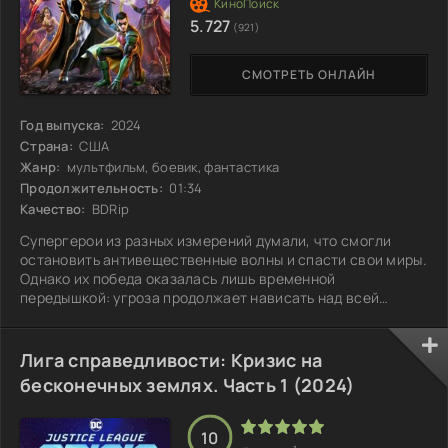
5.727
(921)
СМОТРЕТЬ ОНЛАЙН
Год выпуска:
2024
Страна:
США
Жанр:
мультфильм, боевик, фантастика
Продолжительность:
01:34
Качество:
BDRip
Супергерои из разных измерений думали, что смогли
остановить антивещественные волны и спасти свои миры.
Однако их победа оказалась лишь временной
передышкой: угроза продолжает нависать над всей
мультивселенной. Осознав, что катастрофы не избежать,
герои снова объединяются, чтобы создать новый план.
Каждый из них приносит свои уникальные навыки и опыт
Лига справедливости: Кризис на
для борьбы с приближающимся апокалипсисом. Им
бесконечных землях. Часть 1 (2024)
предстоит пройти через испытания, проверяющие не
только физическую силу, но и взгляды на дружбу и
10