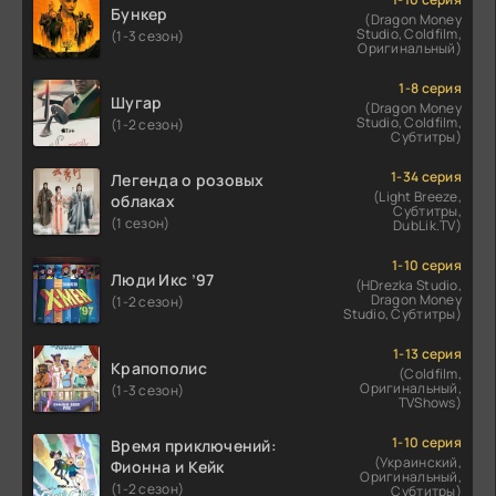
Бункер
(Dragon Money
Studio, Coldfilm,
(1-3 сезон)
Оригинальный)
1-8 серия
Шугар
(Dragon Money
Studio, Coldfilm,
(1-2 сезон)
Субтитры)
1-34 серия
Легенда о розовых
(Light Breeze,
облаках
Субтитры,
(1 сезон)
DubLik.TV)
1-10 серия
Люди Икс ’97
(HDrezka Studio,
Dragon Money
(1-2 сезон)
Studio, Субтитры)
1-13 серия
Крапополис
(Coldfilm,
Оригинальный,
(1-3 сезон)
TVShows)
1-10 серия
Время приключений:
(Украинский,
Фионна и Кейк
Оригинальный,
(1-2 сезон)
Субтитры)