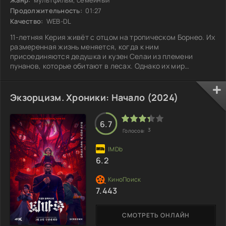
Продолжительность:
01:27
Качество:
WEB-DL
11-летняя Керия живёт с отцом на тропическом Борнео. Их
размеренная жизнь меняется, когда к ним
присоединяются дедушка и кузен Селаи из племени
пунанов, которые обитают в лесах. Однако их мир
оказывается под угрозой из-за беспощадной вырубки
лесов. Керия, ощущая родственную связь с новыми
родственниками, решает встать на защиту своих земель и
Экзорцизм. Хроники: Начало (2024)
близких. В её борьбе за сохранение родной природы она
обнаруживает нечто удивительное. Что же это за
открытие, способное перевернуть всё?
6.7
3
Голосов:
6.2
7.443
СМОТРЕТЬ ОНЛАЙН