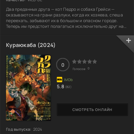
Два преданных друга — кот Педро и собака Грейси —
оказываются на грани разлуки, когда их хозяева, спеша
переехать, забывают их в большом и опасном городе.
Теперь им предстоит полагаться исключительно друг на
друга, чтобы выжить и отыскать путь обратно к любимым.
Их путь полон испытаний: неожиданные встречи с
уличными животными и хитроумные ловушки городских
Кураюкаба (2024)
джунглей ставят их дружбу под угрозу. Каждый новый
вызов требует от них смелости и изобретательности, и
именно поддержка друг друга
0
0
Голосов:
5.8
(82)
СМОТРЕТЬ ОНЛАЙН
Год выпуска:
2024