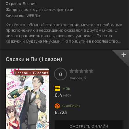
Страна:
Япония
Жанр:
аниме, мультфильм, фэнтези
Качество:
WEBRip
Кэн Усато, обычный старшеклассник, мечтал о необычных
приключениях и неожиданно оказался в другом мире. С
ним отправились два выдающихся ученика — Рюсэна
Кадзуки и Судзунэ Инуками. По прибытии в королевство
Ллингер их приняли за легендарных воинов, призванных
сражаться с демонами. Однако Кэн, в отличие от своих
спутников, владеет лишь редкой исцеляющей магией.
Сасаки и Пи (1 сезон)
Хотя это искусство позволяет ему лечить раны и
восстанавливать силы, оно явно не приносит славы и не
1 сезон 1-12 серия
даёт возможности блистать на поле
0
0
Голосов:
6.4
(452)
6.723
СМОТРЕТЬ ОНЛАЙН