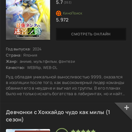
5.7
(353)
5.972
СМОТРЕТЬ ОНЛАЙН
Год выпуска:
2024
Страна:
Япония
Жанр:
аниме, мультфильм, фэнтези
Качество:
WEBRip, WEB-DL
Руд, обладая уникальной выносливостью 9999, оказался
в изоляции после того, как высокомерный лидер команды
обвинил его в неудаче и выгнал из группы. В его планах
было не только искать богатства в лабиринтах, но и найти
средства для лечения сестры, ведь подземелья скрывают
сокровища, способные исполнить любое желание. На пути
домой он спасает девушку от чудовища и открывает, что
Девчонки с Хоккайдо чудо как милы (1
она может видеть истинную ценность вещей. С её
сезон)
помощью Руд начинает развивать новые способности,
которые могут