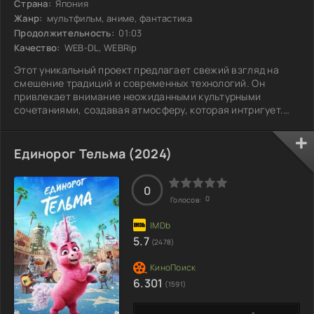
Страна:
Япония
Жанр:
мультфильм, аниме, фантастика
Продолжительность:
01:03
Качество:
WEB-DL, WEBRip
Этот уникальный проект предлагает свежий взгляд на
смешение традиций и современных технологий. Он
привлекает внимание неожиданными культурными
сочетаниями, создавая атмосферу, которая интригует.
Внимание к деталям и новаторский подход погружают
зрителей в мир, где каждый элемент имеет значение и
скрытый смысл. Проект соединяет людей из разных
Единорог Тельма (2024)
уголков планеты, предоставляя им возможность стать
частью чего-то большего, чем просто событие. Каждый
может найти здесь что-то близкое: от глубоких
0
0
Голосов:
5.7
(2478)
6.301
(1591)