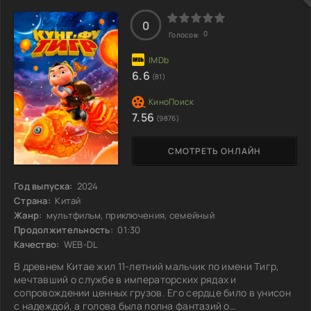
основания и построить на этих руинах современный парк
развлечений. Однако жители, объединившись, не
0
0
Голосов:
собираются сдаваться.
6.6
(81)
7.56
(9876)
СМОТРЕТЬ ОНЛАЙН
Год выпуска:
2024
Страна:
Китай
Жанр:
мультфильм, приключения, семейный
Продолжительность:
01:30
Качество:
WEB-DL
В древнем Китае жил 11-летний мальчик по имени Тигр,
мечтавший о службе в императорских рядах и
сопровождении ценных грузов. Его сердце било в унисон
с надеждой, а голова была полна фантазий о