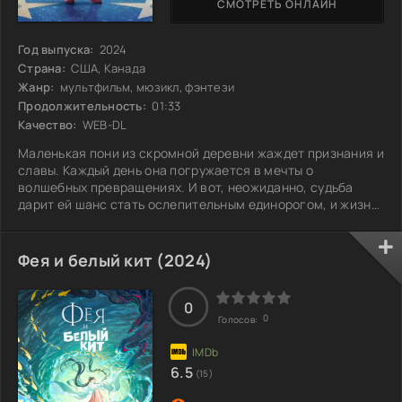
СМОТРЕТЬ ОНЛАЙН
Год выпуска:
2024
Страна:
США, Канада
Жанр:
мультфильм, мюзикл, фэнтези
Продолжительность:
01:33
Качество:
WEB-DL
Маленькая пони из скромной деревни жаждет признания и
славы. Каждый день она погружается в мечты о
волшебных превращениях. И вот, неожиданно, судьба
дарит ей шанс стать ослепительным единорогом, и жизнь
её кардинально меняется. Вокруг неё собираются
восхищённые толпы, а каждый её шаг становится
событием. Но с новым статусом приходят и трудности.
Фея и белый кит (2024)
Оказавшись под пристальным вниманием, ей становится
сложно оставаться самой собой, ведь ежедневные
ожидания окружающих лишь увеличиваются. В мире, где
0
0
Голосов:
6.5
(15)