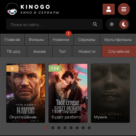
KINOGO
КИНО И СЕРИАЛЫ
3
Главная
Фильмы
Новинки
Сериалы
Мультфильмы
ТВ шоу
Аниме
Топ
Новости
Случайное
6
7.08
Твоё сердце
Опустошение
будет разбито
Мумия