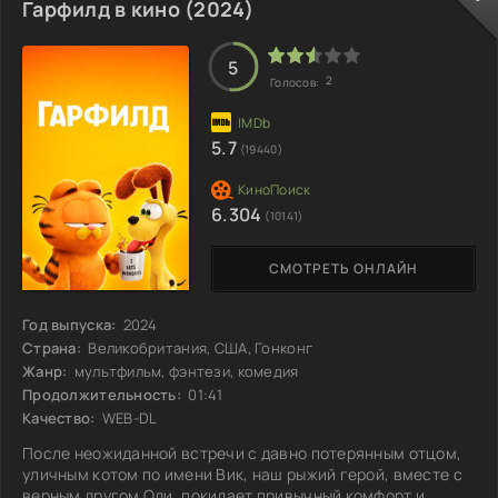
за сложную задачу по спасению нового мира, который
Гарфилд в кино (2024)
становится их единственной надеждой. Против них стоит
безжалостный антагонист, чья сила превосходит все
предыдущие испытания. Битва разразится не
5
2
Голосов:
5.7
(19440)
6.304
(10141)
СМОТРЕТЬ ОНЛАЙН
Год выпуска:
2024
Страна:
Великобритания, США, Гонконг
Жанр:
мультфильм, фэнтези, комедия
Продолжительность:
01:41
Качество:
WEB-DL
После неожиданной встречи с давно потерянным отцом,
уличным котом по имени Вик, наш рыжий герой, вместе с
верным другом Оди, покидает привычный комфорт и