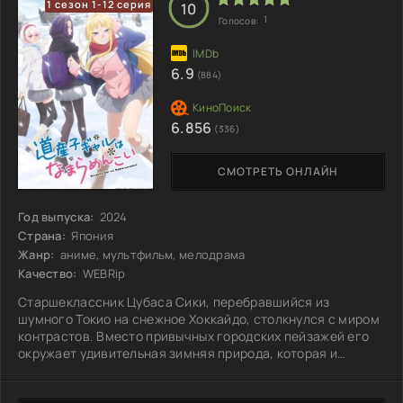
1 сезон 1-12 серия
10
1
Голосов:
6.9
(884)
6.856
(336)
СМОТРЕТЬ ОНЛАЙН
Год выпуска:
2024
Страна:
Япония
Жанр:
аниме, мультфильм, мелодрама
Качество:
WEBRip
Старшеклассник Цубаса Сики, перебравшийся из
шумного Токио на снежное Хоккайдо, столкнулся с миром
контрастов. Вместо привычных городских пейзажей его
окружает удивительная зимняя природа, которая и
восхищает, и ставит перед трудностями. В первый же
момент, вдохнув холодный свежий воздух, он понимает,