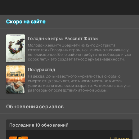
Скоро на сайте
Голодные игры: Рассвет Жатвы
Молодой Хеймитч Эбернети из 12-го дистрикта
готовится к Голодным играм, но шансы на выживание у
него мизерные. В его районе трибуты не побеждали уже
сорок лет, и это создает атмосферу безнадежности.
Полураспад
Надежда, дочь известного журналиста, в скорби о
смерти отца замечает, что многие местные жители
ушли из жизни в молодом возрасте. На похоронах звучат
разговоры о последствиях атомной бомбы.
Обновления сериалов
Последние 10 обновлений
1-10 серия