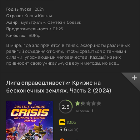
Год выпуска:
2024
Страна:
Корея Южная
Жанр:
мультфильм, фэнтези, боевик
Продолжительность:
01:25
Качество:
BDRip
В мире, где зло прячется в тенях, экзорцисты различных
религий объединяют силы, чтобы сразиться с темными
силами, угрожающими человечества. Каждый из них
привносит свою уникальную веру и методы, но все
стремятся к одной цели: освободить одержимых и
восстановить гармонию. Эти борцы сталкиваются не
только с демонами, но и с собственными страхами и
Лига справедливости: Кризис на
сомнениями. С каждой новой битвой напряжение растет,
бесконечных землях. Часть 2 (2024)
и, погружаясь в мрак, они понимают, что зло не так-то
просто одолеть. В их распоряжении —
2.5
8
Голосов:
5.6
(4025)