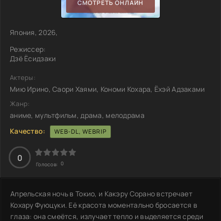
СМОТРЕТЬ ОНЛАЙН
Япония, 2026,
Режиссер:
Дзё Ёсидзаки
Актеры:
Мию Ирино, Саори Хаями, Кономи Кохара, Ёхэй Адзаками
Жанр:
аниме, мультфильм, драма, мелодрама
Качество:
WEB-DL, WEBRIP
0
0
Голосов:
Апрельская ночь в Токио, и Какэру Сорано встречает
Кохару Фуюцуки. Её красота моментально бросается в
глаза: она смеётся, излучает тепло и выделяется среди