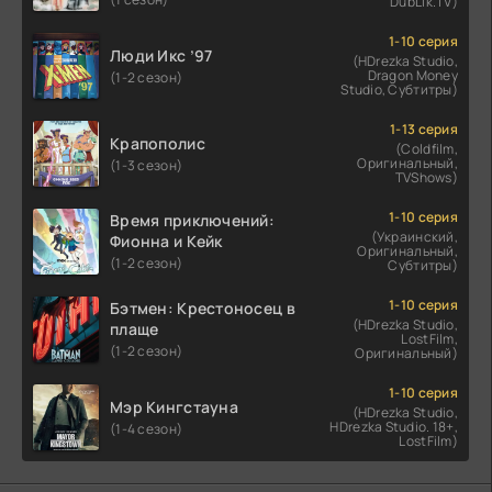
DubLik.TV)
1-10 серия
Люди Икс ’97
(HDrezka Studio,
Dragon Money
(1-2 сезон)
Studio, Субтитры)
1-13 серия
Крапополис
(Coldfilm,
Оригинальный,
(1-3 сезон)
TVShows)
1-10 серия
Время приключений:
(Украинский,
Фионна и Кейк
Оригинальный,
(1-2 сезон)
Субтитры)
1-10 серия
Бэтмен: Крестоносец в
(HDrezka Studio,
плаще
LostFilm,
(1-2 сезон)
Оригинальный)
1-10 серия
Мэр Кингстауна
(HDrezka Studio,
HDrezka Studio. 18+,
(1-4 сезон)
LostFilm)