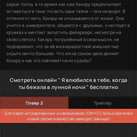
серой толпы, в то время как сам Какэру предпочитает
оставаться в тени. Но есть одна тайна — она не видит. В
отличие от него, Кохару не отказывается от жизни. Она
учится в университете, общается с друзьями, участвует в
кружках и мечтает запустить фейерверк, несмотря на
свою слепоту. Какэру, погружённый в свои мысли, не
подозревает, что за её жизнерадостной внешностью
скрыто нечто большее. Что же на самом деле движет
Кохару и как это повлияет на их судьбы?
Смотреть онлайн " Я влюбился в тебя, когда
ты бежала в лунной ночи " бесплатно
Плеер 2
Трейлер
Для зарегистрированных и закладчиков (Ctrl+D) пользователей
новые серии и качество выходит раньше!