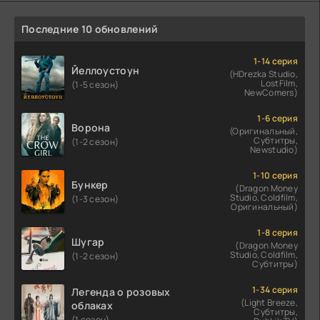
Последние 10 обновлений
1-14 серия
Йеллоустоун
(HDrezka Studio,
LostFilm,
(1-5 сезон)
NewComers)
1-6 серия
Ворона
(Оригинальный,
Субтитры,
(1-2 сезон)
Newstudio)
1-10 серия
Бункер
(Dragon Money
Studio, Coldfilm,
(1-3 сезон)
Оригинальный)
1-8 серия
Шугар
(Dragon Money
Studio, Coldfilm,
(1-2 сезон)
Субтитры)
1-34 серия
Легенда о розовых
(Light Breeze,
облаках
Субтитры,
(1 сезон)