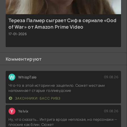
Тереза Палмер сыграет Сиф в сериале «God
of War» от Amazon Prime Video
17-01-2026
Комментируют
W
WhispTale
09.08.26
Что-то в этой истории не зацепило. Сюжет местами
напоминает старые голливудские
ЗАКОННИКИ: БАСС РИВЗ
Y
Yelvix
09.08.26
Ну, что сказать… Интрига вроде неплохая, но персонажи —
плоские как блин. Сюжет