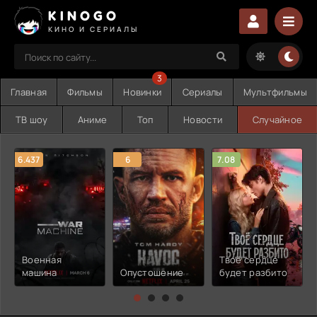
KINOGO
КИНО И СЕРИАЛЫ
3
Главная
Фильмы
Новинки
Сериалы
Мультфильмы
ТВ шоу
Аниме
Топ
Новости
Случайное
6.437
6
7.08
Военная
Твоё сердце
машина
Опустошение
будет разбито