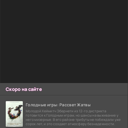
Скоро на сайте
Голодные игры: Рассвет Жатвы
Молодой Хеймитч Эбернети из 12-го дистрикта
готовится к Голодным играм, но шансы на выживание у
него мизерные. В его районе трибуты не побеждали уже
сорок лет, и это создает атмосферу безнадежности.