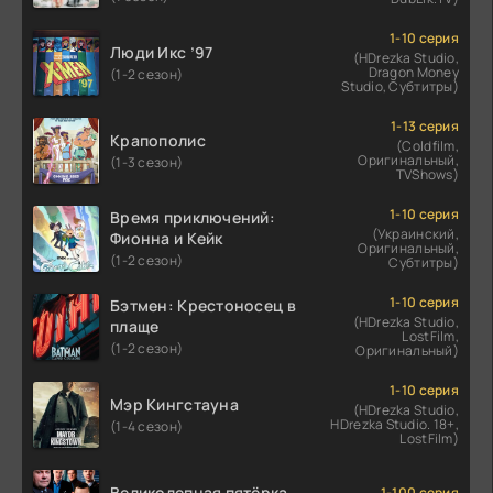
1-10 серия
Люди Икс ’97
(HDrezka Studio,
Dragon Money
(1-2 сезон)
Studio, Субтитры)
1-13 серия
Крапополис
(Coldfilm,
Оригинальный,
(1-3 сезон)
TVShows)
1-10 серия
Время приключений:
(Украинский,
Фионна и Кейк
Оригинальный,
(1-2 сезон)
Субтитры)
1-10 серия
Бэтмен: Крестоносец в
(HDrezka Studio,
плаще
LostFilm,
(1-2 сезон)
Оригинальный)
1-10 серия
Мэр Кингстауна
(HDrezka Studio,
HDrezka Studio. 18+,
(1-4 сезон)
LostFilm)
Великолепная пятёрка
1-100 серия