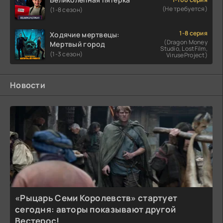
(Не требуется)
(1-8 сезон)
1-8 серия
Ходячие мертвецы:
(Dragon Money
Мертвый город
Studio, LostFilm,
(1-3 сезон)
ViruseProject)
Новости
«Рыцарь Семи Королевств» стартует
сегодня: авторы показывают другой
Вестерос!