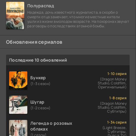
Полураспад
Надежда, дочь известного журналиста, в скорби о
смерти отца замечает, что многие местные жители
ушли из жизни в молодом возрасте. На похоронах звучат
разговоры о последствиях атомной бомбы.
Обновления сериалов
Последние 10 обновлений
1-10 серия
Бункер
(Dragon Money
Studio, Coldfilm,
(1-3 сезон)
Оригинальный)
1-8 серия
Шугар
(Dragon Money
Studio, Coldfilm,
(1-2 сезон)
Субтитры)
1-34 серия
Легенда о розовых
(Light Breeze,
облаках
Субтитры,
(1 сезон)
DubLik.TV)