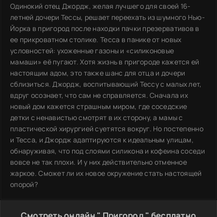
Одинокий отец Джордж, желая лучшего для своей 16-
летней дочери Тессы, решает переехать из шумного Нью-
Йорка в пригород после находки пачки презервативов в
ее прикроватном столике. Тесса в панике от новых
условностей: ухоженные газоны и «силиконовые
мамаши» её пугают. Хотя жизнь в пригороде кажется ей
настоящим адом, это также шанс для отца и дочери
сблизиться. Джордж, воспитывающий Тессу с малых лет,
вдруг осознает, что сам не справляется. Сначала их
новый дом кажется страшным миром, где соседские
детки с ненавистью смотрят в их сторону, а мамы с
пластической хирургией суетятся вокруг. Но постепенно
и Тесса, и Джордж адаптируются к идеальным улицам,
обнаруживая, что под слоями силикона и кофеина соседи
вовсе не так плохи. И у них действительно отменное
жаркое. Сможет ли их новое окружение стать настоящей
опорой?
Смотреть онлайн " Пригород " бесплатно