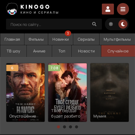
KINOGO
КИНО И СЕРИАЛЫ
3
Главная
Фильмы
Новинки
Сериалы
Мультфильмы
ТВ шоу
Аниме
Топ
Новости
Случайное
6
7.08
Твоё сердце
Опустошение
будет разбито
Мумия