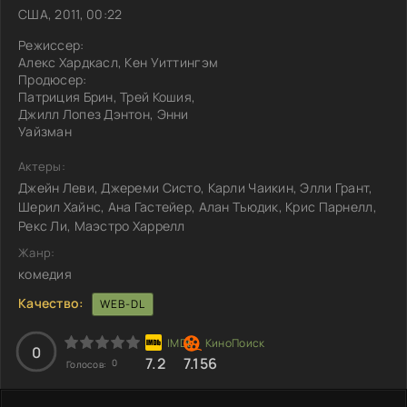
США, 2011, 00:22
Режиссер:
Алекс Хардкасл, Кен Уиттингэм
Продюсер:
Патриция Брин, Трей Кошия,
Джилл Лопез Дэнтон, Энни
Уайзман
Актеры:
Джейн Леви, Джереми Систо, Карли Чаикин, Элли Грант,
Шерил Хайнс, Ана Гастейер, Алан Тьюдик, Крис Парнелл,
Рекс Ли, Маэстро Харрелл
Жанр:
комедия
Качество:
WEB-DL
0
7.2
7.156
0
Голосов: