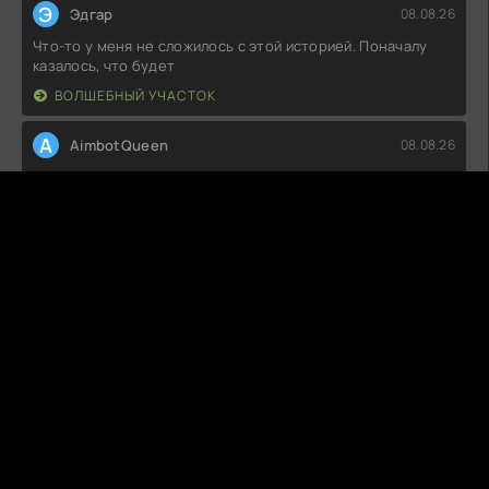
Э
Эдгар
08.08.26
Что-то у меня не сложилось с этой историей. Поначалу
казалось, что будет
ВОЛШЕБНЫЙ УЧАСТОК
A
AimbotQueen
08.08.26
Не знаю, что сказать, но как-то не зацепило. Сюжет вроде
интересный, но
ПРЕСТУПНИКИ