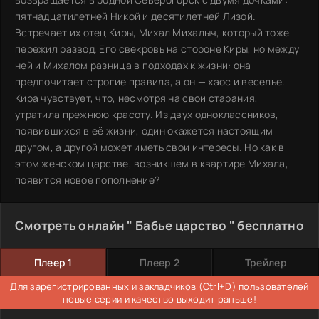
пятнадцатилетней Никой и десятилетней Лизой.
Встречает их отец Киры, Михал Михалыч, который тоже
пережил развод. Его свекровь на стороне Киры, но между
ней и Михалом разница в подходах к жизни: она
предпочитает строгие правила, а он — хаос и веселье.
Кира чувствует, что, несмотря на свои старания,
утратила прежнюю красоту. Из двух одноклассников,
появившихся в её жизни, один окажется настоящим
другом, а другой может иметь свои интересы. Но как в
этом женском царстве, возникшем в квартире Михала,
появится новое пополнение?
Смотреть онлайн " Бабье царство " бесплатно
Плеер 1
Плеер 2
Трейлер
Для зарегистрированных и закладчиков (Ctrl+D) пользователей
новые серии и качество выходит раньше!