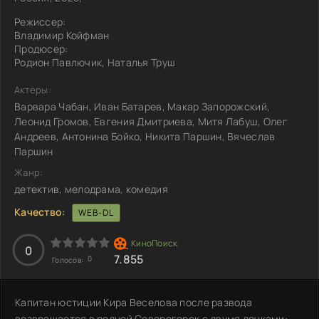
Режиссер:
Владимир Койфман
Продюсер:
Родион Павлючик, Наталья Труш
Актеры:
Варвара Чабан, Иван Батарев, Макар Запорожский,
Леонид Громов, Евгения Дмитриева, Митя Лабуш, Олег
Андреев, Антонина Бойко, Никита Паршин, Вячеслав
Паршин
Жанр:
детектив, мелодрама, комедия
Качество:
WEB-DL
0
7.855
0
Голосов:
Капитан юстиции Кира Веселова после развода
возвращается в родной Северогорск с двумя дочками: