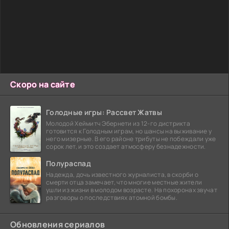
Скоро на сайте
Голодные игры: Рассвет Жатвы
Молодой Хеймитч Эбернети из 12-го дистрикта
готовится к Голодным играм, но шансы на выживание у
него мизерные. В его районе трибуты не побеждали уже
сорок лет, и это создает атмосферу безнадежности.
Полураспад
Надежда, дочь известного журналиста, в скорби о
смерти отца замечает, что многие местные жители
ушли из жизни в молодом возрасте. На похоронах звучат
разговоры о последствиях атомной бомбы.
Обновления сериалов