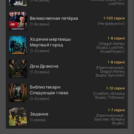
(1-4 сезон)
LostFilm)
Великолепная пятёрка
1-100 серия
(Не требуется)
(1-8 сезон)
1-8 серия
Ходячие мертвецы:
(Dragon Money
Мертвый город
Studio, LostFilm,
(1-3 сезон)
ViruseProject)
1-8 серия
Дом Дракона
(Оригинальный,
Dragon Money
(1-3 сезон)
Studio, Syncmer)
Библиотекари:
1-12 серия
Следующая глава
(Coldfilm, HDrezka
Studio, TVShows)
(1-2 сезон)
1-7 серия
Задание
(Оригинальный,
Syncmer, HDrezka
(1 сезон)
Studio)