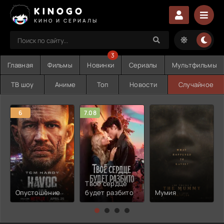
KINOGO
КИНО И СЕРИАЛЫ
3
Главная
Фильмы
Новинки
Сериалы
Мультфильмы
ТВ шоу
Аниме
Топ
Новости
Случайное
6
7.08
Твоё сердце
Опустошение
будет разбито
Мумия