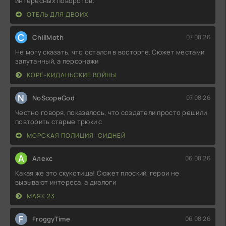
интересных поворотов.
ОТЕЛЬ ДЛЯ ДВОИХ
C
ChillMoth
07.08.26
Не могу сказать, что остался в восторге. Сюжет местами
запутанный, а персонажи
КОРЁ-КИДАНЬСКИЕ ВОЙНЫ
N
NoScopeGod
07.08.26
Честно говоря, показалось, что создатели просто решили
повторить старые трюки с
МОРСКАЯ ПОЛИЦИЯ: СИДНЕЙ
А
Алекс
06.08.26
Какая же это скукотища! Сюжет плоский, герои не
вызывают интереса, а диалоги
МАЯК 23
F
FroggyTime
06.08.26