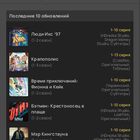
Последние 10 обновлений
1-10 серия
Люди Икс ’97
(HDrezka Studio,
Dragon Money
(1-2 сезон)
Studio, Субтитры)
1-13 серия
Крапополис
(Coldfilm,
Оригинальный,
(1-3 сезон)
TVShows)
1-10 серия
Время приключений:
(Украинский,
Фионна и Кейк
Оригинальный,
(1-2 сезон)
Субтитры)
1-10 серия
Бэтмен: Крестоносец в
(HDrezka Studio,
плаще
LostFilm,
(1-2 сезон)
Оригинальный)
1-10 серия
Мэр Кингстауна
(HDrezka Studio,
HDrezka Studio. 18+,