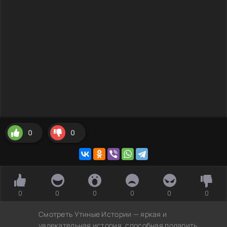
0
0
0
0
0
0
0
0
Смотреть Утиные Истории — яркая и
увлекательная история, способная подарить