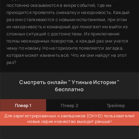
постоянно оказываются в вихре событий, где им
приходится проявлять смекалку и находчивость. Каждый
раз они сталкиваются с новыми испытаниями, при этом
их находчивость и командный дух помогают им выйти из
сложных ситуаций с достоинством. Их приключения
полны неожиданных поворотов, и каждый раз они учатся
чему-то новому. Но на горизонте появляется загадка,
которая может изменить всё. Что же они найдут на этот
раз?
Смотреть онлайн " Утиные Истории "
бесплатно
Плеер 1
Плеер 2
Трейлер
Для зарегистрированных и закладчиков (Ctrl+D) пользователей
новые серии и качество выходит раньше!