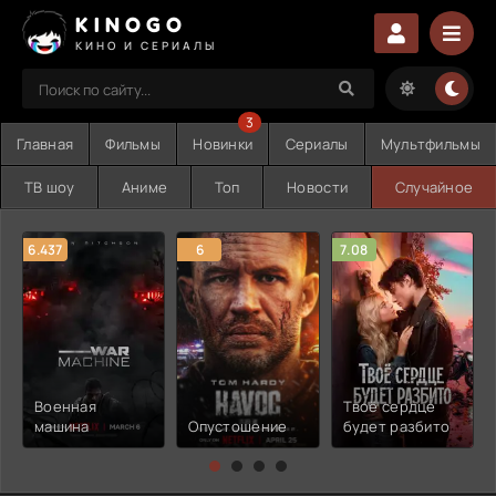
KINOGO
КИНО И СЕРИАЛЫ
3
Главная
Фильмы
Новинки
Сериалы
Мультфильмы
ТВ шоу
Аниме
Топ
Новости
Случайное
6.437
6
7.08
Военная
Твоё сердце
машина
Опустошение
будет разбито