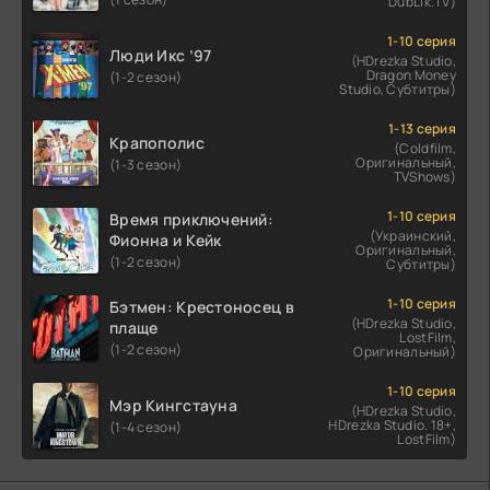
DubLik.TV)
1-10 серия
Люди Икс ’97
(HDrezka Studio,
Dragon Money
(1-2 сезон)
Studio, Субтитры)
1-13 серия
Крапополис
(Coldfilm,
Оригинальный,
(1-3 сезон)
TVShows)
1-10 серия
Время приключений:
(Украинский,
Фионна и Кейк
Оригинальный,
(1-2 сезон)
Субтитры)
1-10 серия
Бэтмен: Крестоносец в
(HDrezka Studio,
плаще
LostFilm,
(1-2 сезон)
Оригинальный)
1-10 серия
Мэр Кингстауна
(HDrezka Studio,
HDrezka Studio. 18+,
(1-4 сезон)
LostFilm)