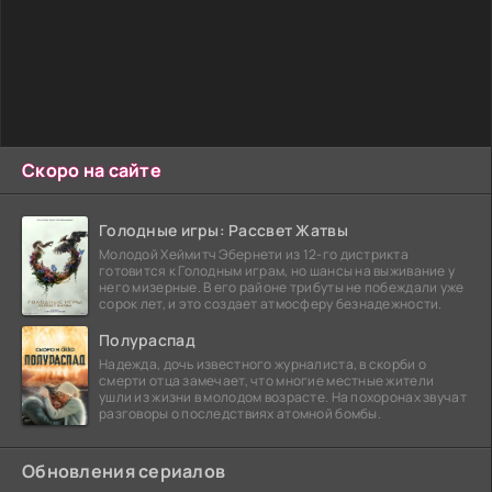
Скоро на сайте
Голодные игры: Рассвет Жатвы
Молодой Хеймитч Эбернети из 12-го дистрикта
готовится к Голодным играм, но шансы на выживание у
него мизерные. В его районе трибуты не побеждали уже
сорок лет, и это создает атмосферу безнадежности.
Полураспад
Надежда, дочь известного журналиста, в скорби о
смерти отца замечает, что многие местные жители
ушли из жизни в молодом возрасте. На похоронах звучат
разговоры о последствиях атомной бомбы.
Обновления сериалов