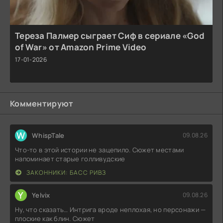
Тереза Палмер сыграет Сиф в сериале «God
of War» от Amazon Prime Video
17-01-2026
Комментируют
W
WhispTale
09.08.26
Что-то в этой истории не зацепило. Сюжет местами
напоминает старые голливудские
ЗАКОННИКИ: БАСС РИВЗ
Y
Yelvix
09.08.26
Ну, что сказать… Интрига вроде неплохая, но персонажи —
плоские как блин. Сюжет