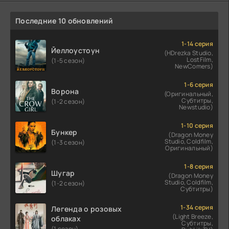
Последние 10 обновлений
1-14 серия
Йеллоустоун
(HDrezka Studio,
LostFilm,
(1-5 сезон)
NewComers)
1-6 серия
Ворона
(Оригинальный,
Субтитры,
(1-2 сезон)
Newstudio)
1-10 серия
Бункер
(Dragon Money
Studio, Coldfilm,
(1-3 сезон)
Оригинальный)
1-8 серия
Шугар
(Dragon Money
Studio, Coldfilm,
(1-2 сезон)
Субтитры)
1-34 серия
Легенда о розовых
(Light Breeze,
облаках
Субтитры,
(1 сезон)