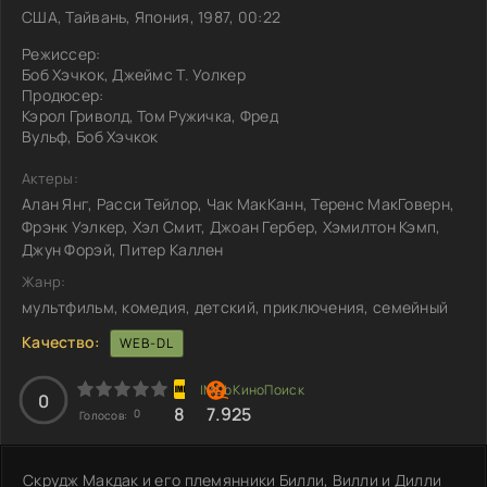
США, Тайвань, Япония, 1987, 00:22
Режиссер:
Боб Хэчкок, Джеймс Т. Уолкер
Продюсер:
Кэрол Гриволд, Том Ружичка, Фред
Вульф, Боб Хэчкок
Актеры:
Алан Янг, Расси Тейлор, Чак МакКанн, Теренс МакГоверн,
Фрэнк Уэлкер, Хэл Смит, Джоан Гербер, Хэмилтон Кэмп,
Джун Форэй, Питер Каллен
Жанр:
мультфильм, комедия, детский, приключения, семейный
Качество:
WEB-DL
0
8
7.925
0
Голосов:
Скрудж Макдак и его племянники Билли, Вилли и Дилли