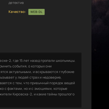
детектив
Качество:
WEB-DL
ске-2, где 15 лет назад пропали школьницы.
мнить события, о которых они
вятся актуальными, и вскрываются глубокие
вызывает у людей страх и недоверие,
вается с тем, что привычный порядок вещей
ко с фактами, но и с эмоциями, которые
жители Кировска-2, и какие тайны прошлого