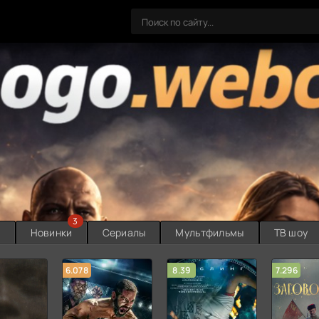
3
ы
Новинки
Сериалы
Мультфильмы
ТВ шоу
6.078
8.39
7.296