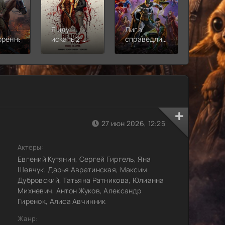
Я иду
Лига
Молодё
орённый
искать 2:
справедливости:
Новая
Вот и я
Кризис на
смена
бесконечных
землях.
Часть 2
27 июн 2026, 12:25
Актеры:
Евгений Кутянин, Сергей Гиргель, Яна
Шевчук, Дарья Авратинская, Максим
Дубровский, Татьяна Ратникова, Юлианна
Михневич, Антон Жуков, Александр
Гиренок, Алиса Авчинник
Жанр: