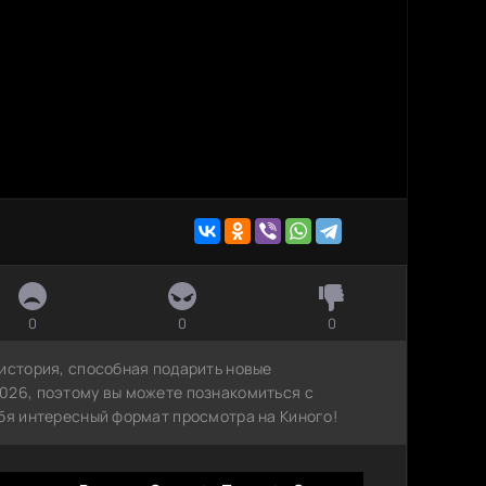
0
0
0
 история, способная подарить новые
026, поэтому вы можете познакомиться с
ебя интересный формат просмотра на Киного!