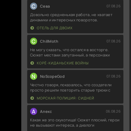
С
Севa
07.08.26
Довольно средненькая работа, не хватает
динамики и интересных поворотов.
ОТЕЛЬ ДЛЯ ДВОИХ
C
ChillMoth
07.08.26
Не могу сказать, что остался в восторге.
Сюжет местами запутанный, а персонажи
КОРЁ-КИДАНЬСКИЕ ВОЙНЫ
N
NoScopeGod
07.08.26
Честно говоря, показалось, что создатели
просто решили повторить старые трюки с
МОРСКАЯ ПОЛИЦИЯ: СИДНЕЙ
А
Алекс
06.08.26
Какая же это скукотища! Сюжет плоский, герои
не вызывают интереса, а диалоги