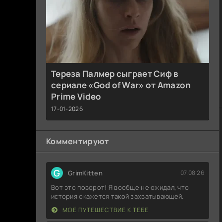
Тереза Палмер сыграет Сиф в
сериале «God of War» от Amazon
Prime Video
17-01-2026
Комментируют
G
GrimKitten
07.08.26
Вот это поворот! Я вообще не ожидал, что
история окажется такой захватывающей.
МОЁ ПУТЕШЕСТВИЕ К ТЕБЕ