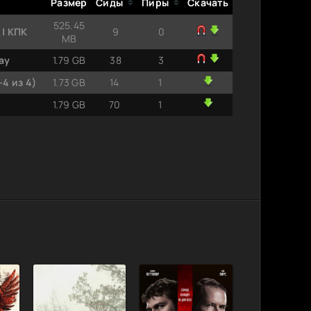
Размер
Сиды
Пиры
Скачать
525.45
 | КПК
9
0
MB
ay
1.79 GB
38
3
-4 из 4)
1.73 GB
14
1
1.79 GB
70
1