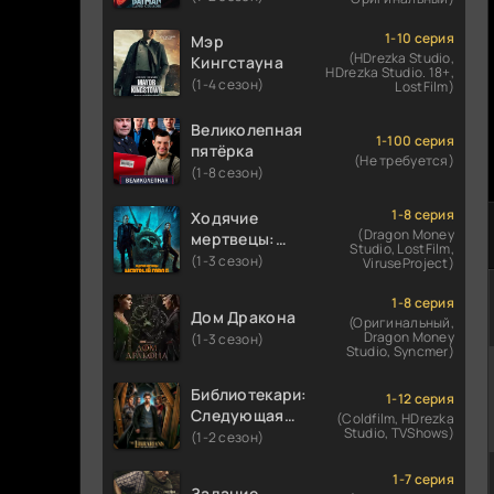
1-10 серия
Мэр
(HDrezka Studio,
Кингстауна
HDrezka Studio. 18+,
(1-4 сезон)
LostFilm)
Великолепная
1-100 серия
пятёрка
(Не требуется)
(1-8 сезон)
1-8 серия
Ходячие
(Dragon Money
мертвецы:
Studio, LostFilm,
Мертвый
(1-3 сезон)
ViruseProject)
город
1-8 серия
Дом Дракона
(Оригинальный,
Dragon Money
(1-3 сезон)
Studio, Syncmer)
Библиотекари:
1-12 серия
Следующая
(Coldfilm, HDrezka
Studio, TVShows)
глава
(1-2 сезон)
1-7 серия
Задание