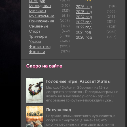
Комедии
(8874)
Мелодрамы
(5150)
2026 год
(186)
Мюзиклы
(323)
2025 год
(1665)
Музыкальные
(616)
2024 год
(2498)
Приключения
(2206)
2023 год
(3344)
Семейные
(1577)
2022 год
(3281)
Cпорт
(632)
2021 год
(2982)
Триллеры
(7098)
2020 год
(2917)
Ужасы
(4487)
Фантастика
(2220)
Фэнтези
(1874)
Скоро на сайте
Голодные игры: Рассвет Жатвы
Молодой Хеймитч Эбернети из 12-го
дистрикта готовится к Голодным играм, но
шансы на выживание у него мизерные. В
его районе трибуты не побеждали уже
сорок лет, и это создает атмосферу
безнадежности.
Полураспад
Надежда, дочь известного журналиста, в
скорби о смерти отца замечает, что
многие местные жители ушли из жизни в