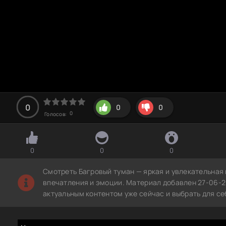
0
0
0
0
Голосов:
0
0
0
Смотреть Багровый туман — яркая и увлекательная
впечатления и эмоции. Материал добавлен 27-06-2
актуальным контентом уже сейчас и выбрать для с