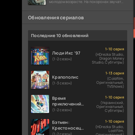
молодом возрасте. На похоронах звучат
разговоры о последствиях атомной бомбы.
Обновления сериалов
Последние 10 обновлений
1-10 серия
Люди Икс ’97
(HDrezka Studio,
Dragon Money
(1-2 сезон)
Studio, Субтитры)
1-13 серия
Крапополис
(Coldfilm,
Оригинальный,
(1-3 сезон)
TVShows)
1-10 серия
Время
(Украинский,
приключений:
Оригинальный,
Фионна и Кейк
(1-2 сезон)
Субтитры)
1-10 серия
Бэтмен:
(HDrezka Studio,
Крестоносец в
LostFilm,
плаще
(1-2 сезон)
Оригинальный)