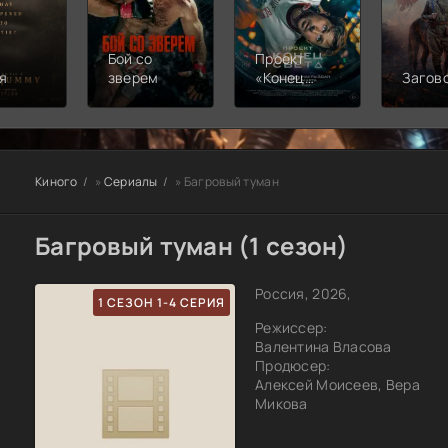
Бой со
Проект
я
зверем
«Конец
Загов
света»
Киного
»
Сериалы
» Багровый туман
Багровый туман (1 сезон)
Россия, 2026,
1 СЕЗОН 1-4 СЕРИЯ
Режиссер:
Валентина Власова
Продюсер:
Алексей Моисеев, Вера
Микова