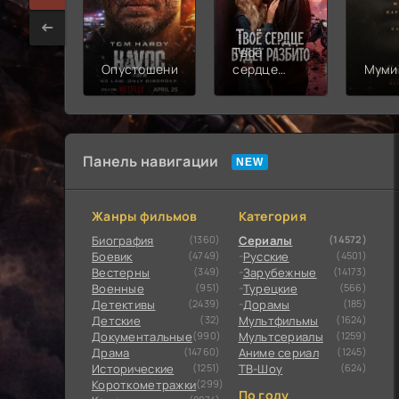
Твоё
Опустошение
сердце
Муми
будет
разбито
Панель навигации
Жанры фильмов
Категория
Биография
(1360)
Сериалы
(14572)
Боевик
(4749)
Русские
(4501)
Вестерны
(349)
Зарубежные
(14173)
Военные
(951)
Турецкие
(566)
Детективы
(2439)
Дорамы
(185)
Детские
(32)
Мультфильмы
(1624)
Документальные
(990)
Мультсериалы
(1259)
Драма
(14760)
Аниме сериал
(1245)
Исторические
(1251)
ТВ-Шоу
(624)
Короткометражки
(299)
По году