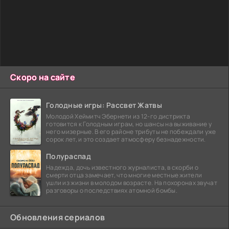
Скоро на сайте
Голодные игры: Рассвет Жатвы
Молодой Хеймитч Эбернети из 12-го дистрикта
готовится к Голодным играм, но шансы на выживание у
него мизерные. В его районе трибуты не побеждали уже
сорок лет, и это создает атмосферу безнадежности.
Полураспад
Надежда, дочь известного журналиста, в скорби о
смерти отца замечает, что многие местные жители
ушли из жизни в молодом возрасте. На похоронах звучат
разговоры о последствиях атомной бомбы.
Обновления сериалов