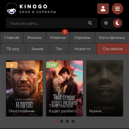
KINOGO
КИНО И СЕРИАЛЫ
3
Главная
Фильмы
Новинки
Сериалы
Мультфильмы
ТВ шоу
Аниме
Топ
Новости
Случайное
6
7.08
Твоё сердце
Опустошение
будет разбито
Мумия