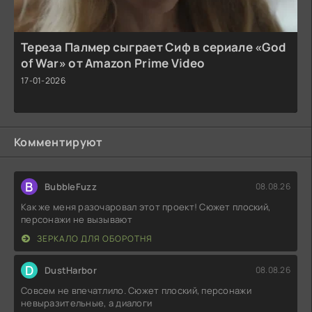
Тереза Палмер сыграет Сиф в сериале «God
of War» от Amazon Prime Video
17-01-2026
Комментируют
B
BubbleFuzz
08.08.26
Как же меня разочаровал этот проект! Сюжет плоский,
персонажи не вызывают
ЗЕРКАЛО ДЛЯ ОБОРОТНЯ
D
DustHarbor
08.08.26
Совсем не впечатлило. Сюжет плоский, персонажи
невыразительные, а диалоги