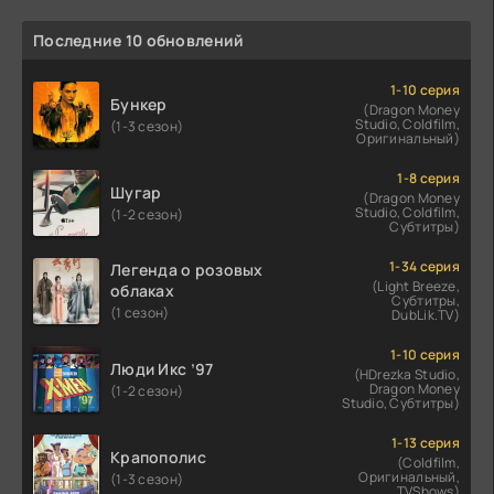
Последние 10 обновлений
1-10 серия
Бункер
(Dragon Money
Studio, Coldfilm,
(1-3 сезон)
Оригинальный)
1-8 серия
Шугар
(Dragon Money
Studio, Coldfilm,
(1-2 сезон)
Субтитры)
1-34 серия
Легенда о розовых
(Light Breeze,
облаках
Субтитры,
(1 сезон)
DubLik.TV)
1-10 серия
Люди Икс ’97
(HDrezka Studio,
Dragon Money
(1-2 сезон)
Studio, Субтитры)
1-13 серия
Крапополис
(Coldfilm,
Оригинальный,
(1-3 сезон)
TVShows)