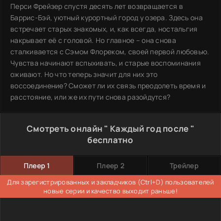
Перси Фрейзер спустя десять лет возвращается в
Баррис-Бэй, уютный курортный город у озера. Здесь она
встречает старых знакомых, и, как всегда, ностальгия
накрывает её с головой. Но главное – она снова
сталкивается с Сэмом Флореком, своей первой любовью.
Чувства начинают вспыхивать, и старые воспоминания
оживают. Но что теперь значит для них это
воссоединение? Сможет ли их связь преодолеть время и
расстояние, или же их пути снова разойдутся?
Смотреть онлайн " Каждый год после "
бесплатно
Плеер 1
Плеер 2
Трейлер
Для зарегистрированных и закладчиков (Ctrl+D) пользователей
новые серии и качество выходит раньше!