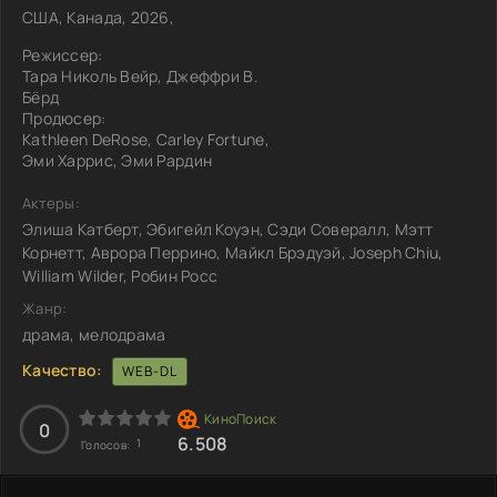
США, Канада, 2026,
Режиссер:
Тара Николь Вейр, Джеффри В.
Бёрд
Продюсер:
Kathleen DeRose, Carley Fortune,
Эми Харрис, Эми Рардин
Актеры:
Элиша Катберт, Эбигейл Коуэн, Сэди Совералл, Мэтт
Корнетт, Аврора Перрино, Майкл Брэдуэй, Joseph Chiu,
William Wilder, Робин Росс
Жанр:
драма, мелодрама
Качество:
WEB-DL
0
6.508
1
Голосов: