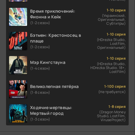
1-10 серия
Время приключений:
(Украинский,
Фионна и Кейк
Оригинальный,
(1-2 сезон)
Субтитры)
1-10 серия
Бэтмен: Крестоносец в
(HDrezka Studio,
плаще
LostFilm,
(1-2 сезон)
Оригинальный)
1-10 серия
Мэр Кингстауна
(HDrezka Studio,
HDrezka Studio. 18+,
(1-4 сезон)
LostFilm)
Великолепная пятёрка
1-100 серия
(Не требуется)
(1-8 сезон)
1-8 серия
Ходячие мертвецы:
(Dragon Money
Мертвый город
Studio, LostFilm,
(1-3 сезон)
ViruseProject)