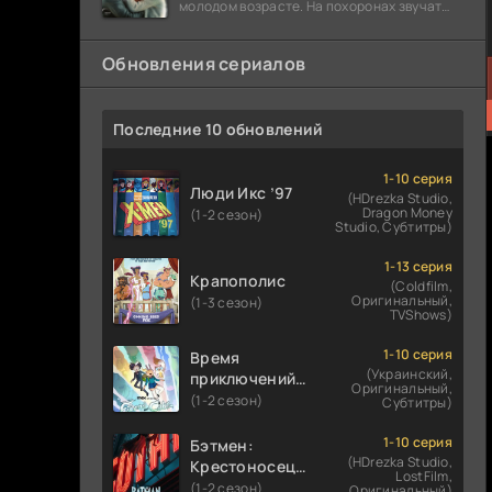
молодом возрасте. На похоронах звучат
разговоры о последствиях атомной бомбы.
Обновления сериалов
Последние 10 обновлений
1-10 серия
Люди Икс ’97
(HDrezka Studio,
Dragon Money
(1-2 сезон)
Studio, Субтитры)
1-13 серия
Крапополис
(Coldfilm,
Оригинальный,
(1-3 сезон)
TVShows)
1-10 серия
Время
(Украинский,
приключений:
Оригинальный,
Фионна и Кейк
(1-2 сезон)
Субтитры)
1-10 серия
Бэтмен:
(HDrezka Studio,
Крестоносец в
LostFilm,
плаще
(1-2 сезон)
Оригинальный)