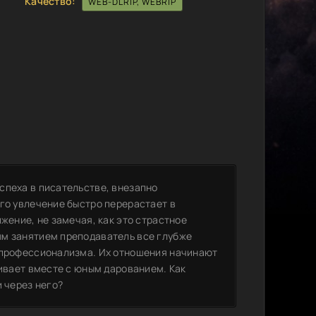
Качество:
WEB-DLRIP, WEBRIP
спеха в писательстве, внезапно
Его увлечение быстро перерастает в
жение, не замечая, как это страстное
ым занятием преподаватель все глубже
и профессионализма. Их отношения начинают
живает вместе с юным дарованием. Как
и через него?