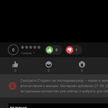
0
0
1
1
Голосов:
0
0
0
Смотреть Студент на последнем ряду — яркая и увл
впечатления и эмоции. Материал добавлен 27-06-2
актуальным контентом уже сейчас и выбрать для с
Название