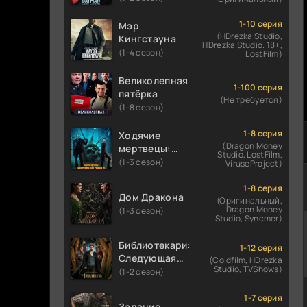
1-10 серия
Мэр
(HDrezka Studio,
Кингстауна
HDrezka Studio. 18+,
(1-4 сезон)
LostFilm)
Великолепная
1-100 серия
пятёрка
(Не требуется)
(1-8 сезон)
1-8 серия
Ходячие
(Dragon Money
мертвецы:
Studio, LostFilm,
Мертвый
(1-3 сезон)
ViruseProject)
город
1-8 серия
Дом Дракона
(Оригинальный,
Dragon Money
(1-3 сезон)
Studio, Syncmer)
Библиотекари:
1-12 серия
Следующая
(Coldfilm, HDrezka
Studio, TVShows)
глава
(1-2 сезон)
1-7 серия
Задание