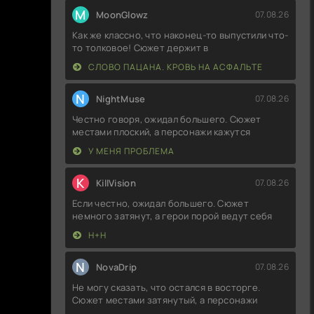
M
MoonGlowz
07.08.26
Как же классно, что наконец-то выпустили что-
то толковое! Сюжет держит в
СЛОВО ПАЦАНА. КРОВЬ НА АСФАЛЬТЕ
N
NightMuse
07.08.26
Честно говоря, ожидал большего. Сюжет
местами плоский, а персонажи кажутся
У МЕНЯ ПРОБЛЕМА
K
KillVision
07.08.26
Если честно, ожидал большего. Сюжет
немного затянут, а герои порой ведут себя
Н+Н
N
NovaDrip
07.08.26
Не могу сказать, что остался в восторге.
Сюжет местами затянутый, а персонажи