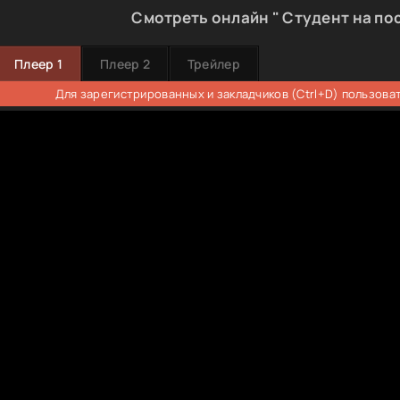
Смотреть онлайн " Студент на по
Плеер 1
Плеер 2
Трейлер
Для зарегистрированных и закладчиков (Ctrl+D) пользова