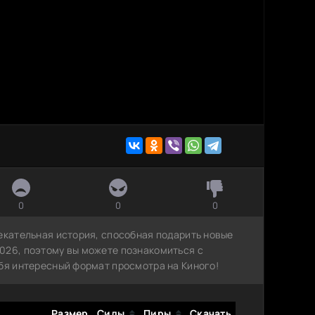
0
0
0
екательная история, способная подарить новые
026, поэтому вы можете познакомиться с
ебя интересный формат просмотра на Киного!
Размер
Сиды
Пиры
Скачать