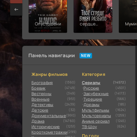
Твоё
Опустошение
сердце
Муми
будет
разбито
Панель навигации
Жанры фильмов
Категория
Биография
(1360)
Сериалы
(14572)
Боевик
(4749)
Русские
(4501)
Вестерны
(349)
Зарубежные
(14173)
Военные
(951)
Турецкие
(566)
Детективы
(2439)
Дорамы
(185)
Детские
(32)
Мультфильмы
(1624)
Документальные
(990)
Мультсериалы
(1259)
Драма
(14760)
Аниме сериал
(1245)
Исторические
(1251)
ТВ-Шоу
(624)
Короткометражки
(299)
По году