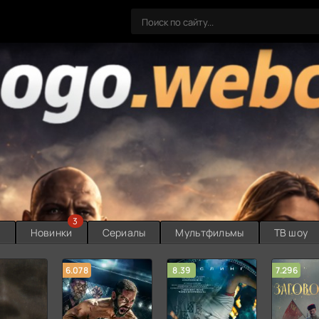
3
ы
Новинки
Сериалы
Мультфильмы
ТВ шоу
6.078
8.39
7.296