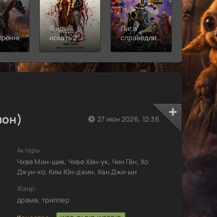
Я иду
Лига
Молодё
орённый
искать 2:
справедливости:
Новая
Вот и я
Кризис на
смена
бесконечных
землях.
Часть 2
зон)
27 июн 2026, 12:36
Актеры:
Чхве Мин-щик, Чхве Хён-ук, Чин Гён, Хо
Джун-хо, Ким Юн-джин, Хан Джи-ын
Жанр:
драма, триллер