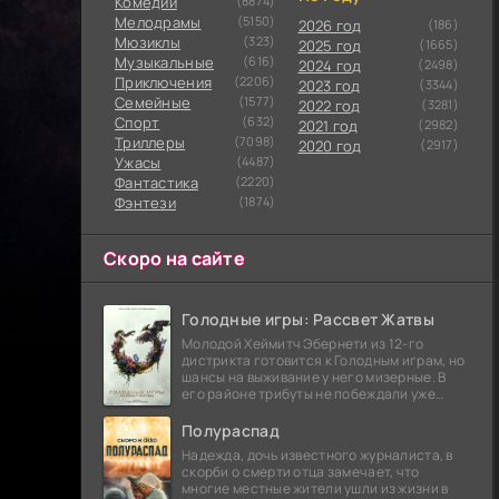
Комедии
(8874)
Мелодрамы
(5150)
2026 год
(186)
Мюзиклы
(323)
2025 год
(1665)
Музыкальные
(616)
2024 год
(2498)
Приключения
(2206)
2023 год
(3344)
Семейные
(1577)
2022 год
(3281)
Cпорт
(632)
2021 год
(2982)
Триллеры
(7098)
2020 год
(2917)
Ужасы
(4487)
Фантастика
(2220)
Фэнтези
(1874)
Скоро на сайте
Голодные игры: Рассвет Жатвы
Молодой Хеймитч Эбернети из 12-го
дистрикта готовится к Голодным играм, но
шансы на выживание у него мизерные. В
его районе трибуты не побеждали уже
сорок лет, и это создает атмосферу
безнадежности.
Полураспад
Надежда, дочь известного журналиста, в
скорби о смерти отца замечает, что
многие местные жители ушли из жизни в