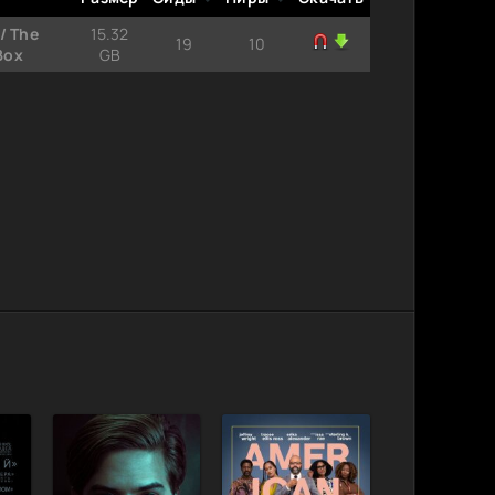
/ The
15.32
19
10
Box
GB