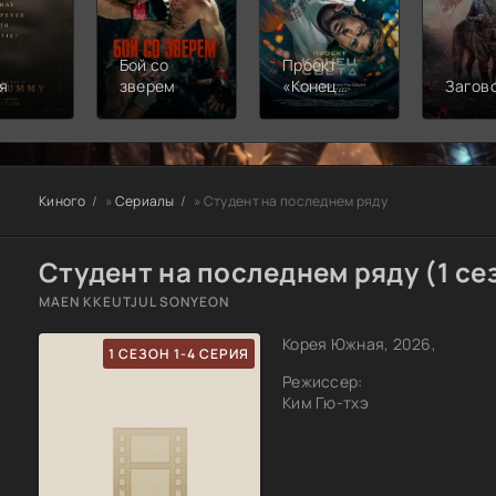
Бой со
Проект
я
зверем
«Конец
Загов
света»
Киного
»
Сериалы
» Студент на последнем ряду
Студент на последнем ряду (1 се
MAEN KKEUTJUL SONYEON
Корея Южная, 2026,
1 СЕЗОН 1-4 СЕРИЯ
Режиссер:
Ким Гю-тхэ